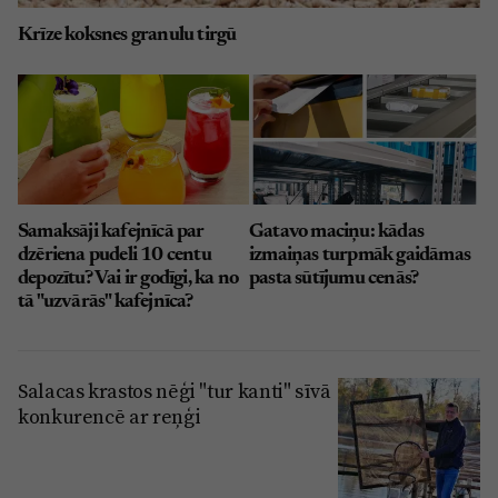
Krīze koksnes granulu tirgū
Samaksāji kafejnīcā par
Gatavo maciņu: kādas
dzēriena pudeli 10 centu
izmaiņas turpmāk gaidāmas
depozītu? Vai ir godīgi, ka no
pasta sūtījumu cenās?
tā "uzvārās" kafejnīca?
Salacas krastos nēģi "tur kanti" sīvā
konkurencē ar reņģi