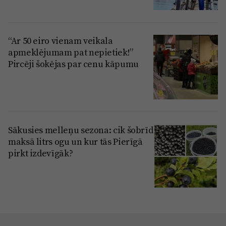
“Ar 50 eiro vienam veikala
apmeklējumam pat nepietiek!”
Pircēji šokējas par cenu kāpumu
Sākusies melleņu sezona: cik šobrīd
maksā litrs ogu un kur tās Pierīgā
pirkt izdevīgāk?