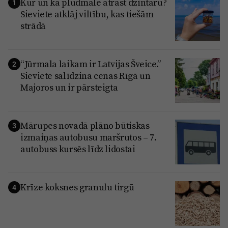
Kur un kā pludmalē atrast dzintaru?
1
Sieviete atklāj viltību, kas tiešām
strādā
“Jūrmala laikam ir Latvijas Šveice.”
2
Sieviete salīdzina cenas Rīgā un
Majoros un ir pārsteigta
Mārupes novadā plāno būtiskas
3
izmaiņas autobusu maršrutos – 7.
autobuss kursēs līdz lidostai
Krīze koksnes granulu tirgū
4