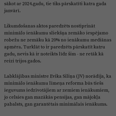
Reklāma
sākot ar 2024.gadu, tie tiks pārskatīti katra gada
Jūrmala
janvārī.
Par laikrakstu
Privātuma politika
Likumdošanas aktos paredzēts nostiprināt
Ētikas kodekss
minimālo ienākumu sliekšņa zemāko iespējamo
robežu ne zemāku kā 20% no ienākumu mediānas
Lietošanas noteikumi
apmēra. Turklāt to ir paredzēts pārskatīt katru
Pārredzamības paziņojumi
gadu, nevis kā ir noteikts līdz šim - ne retāk kā
Sludinājumi
reizi trijos gados.
Labklājības ministre Evika Siliņa (JV) norādīja, ka
minimālo ienākumu līmeņa reforma būs tiešs
ieguvums iedzīvotājiem ar zemiem ienākumiem,
jo celsies gan mazākās pensijas, gan mājokļa
pabalsts, gan garantētais minimālais ienākums.