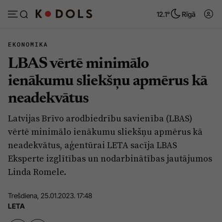
12.1°
Rīgā
EKONOMIKA
LBAS vērtē minimālo
Abonēt
Pieslēgties
ienākumu sliekšņu apmērus kā
neadekvātus
Ziņas
Tēmas
Latvijas Brīvo arodbiedrību savienība (LBAS)
Politika
Viedokļi
vērtē minimālo ienākumu sliekšņu apmērus kā
Pašvaldības
Dzīve un ticība
neadekvātus, aģentūrai LETA sacīja LBAS
Eksperte izglītības un nodarbinātības jautājumos
Izglītība
Ekonomika
Linda Romele.
Veselība
Krimināli
Trešdiena, 25.01.2023. 17:48
Ģimene
Izklaide
LETA
Vide
Sarunas