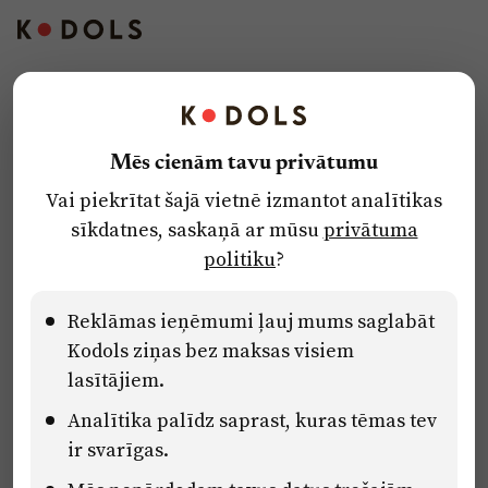
Kontakti
Reklāma
Mēs cienām tavu privātumu
Par laikrakstu
Vai piekrītat šajā vietnē izmantot analītikas
Privātuma politika
sīkdatnes, saskaņā ar mūsu
privātuma
Ētikas kodekss
politiku
?
Lietošanas noteikumi
Pārredzamības paziņojumi
Reklāmas ieņēmumi ļauj mums saglabāt
Kodols ziņas bez maksas visiem
lasītājiem.
Eiropas Savienības Atveseļošanas un noturības mehānisma plāna
Analītika palīdz saprast, kuras tēmas tev
2.2. reformu un investīciju virziena “Uzņēmumu digitālā
transformācija un inovācijas” 2.2.1.5.i. investīcijas “Mediju nozares
ir svarīgas.
uzņēmumu digitālās transformācijas veicināšana” pasākuma
“Mācības mediju nozares speciālistu digitālās kompetences un