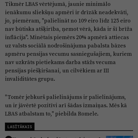
Tikmēr LBAS vērtējumā, jaunie minimālo
ienākumu sliekšņu apmēri ir drīzāk neadekvāti,
jo, piemēram, "palielināt no 109 eiro līdz 125 eiro
nav būtiska atšķirība, ņemot vērā, kāda ir šī brīža
inflācija". Minētais piemērs 20% apmērā attiecas
uz valsts sociālā nodrošinājuma pabalsta bāzes
apmēru pensijas vecumu sasniegušajiem, kuriem
nav uzkrāts pietiekams darba stāžs vecuma
pensijas piešķiršanai, un cilvēkiem ar III
invaliditātes grupu.
"Tomēr jebkurš palielinājums ir palielinājums,
un ir jāvērtē pozitīvi arī šādas izmaiņas. Mēs kā
LBAS atbalstam to," piebilda Romele.
LASĪTĀKAIS