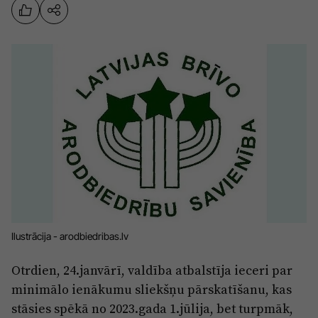
Sports
Pasākumi
Drošība
Pierīga
Projekti
Ādaži
Mediju atbalsta fonds
Ķekava
Zivju fonds
Mārupe
Zaļā nākotne
Olaine
Iedvesmai nav vecuma
Ropaži
Vide
Ilustrācija - arodbiedribas.lv
Salaspils
Kodols
Otrdien, 24.janvārī, valdība atbalstīja ieceri par
Saulkrasti
minimālo ienākumu sliekšņu pārskatīšanu, kas
Kontakti
stāsies spēkā no 2023.gada 1.jūlija, bet turpmāk,
Sigulda