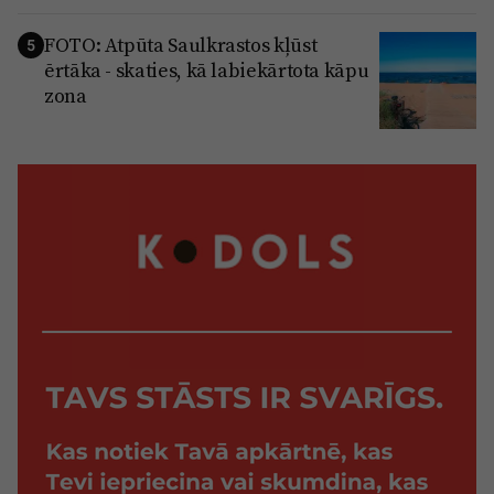
FOTO: Atpūta Saulkrastos kļūst
5
ērtāka - skaties, kā labiekārtota kāpu
zona