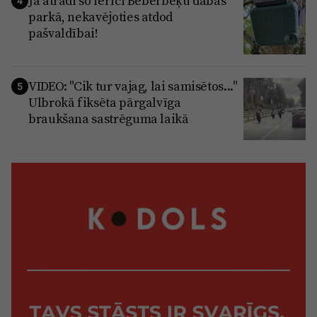
Ja atradi šo ierīci Beberbeķu dabas
4
parkā, nekavējoties atdod
pašvaldībai!
VIDEO: "Cik tur vajag, lai samisētos..."
5
Ulbrokā fiksēta pārgalvīga
braukšana sastrēguma laikā