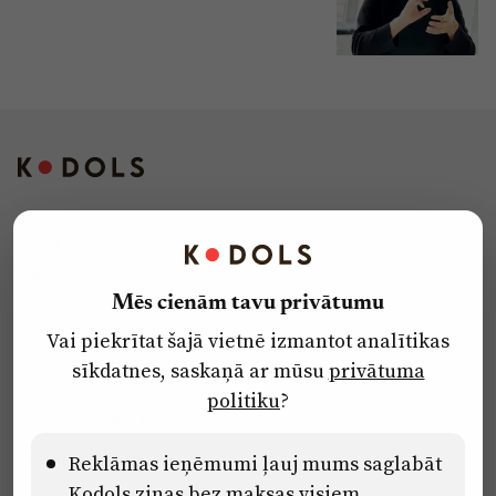
Kontakti
Reklāma
Mēs cienām tavu privātumu
Par laikrakstu
Vai piekrītat šajā vietnē izmantot analītikas
Privātuma politika
sīkdatnes, saskaņā ar mūsu
privātuma
Ētikas kodekss
politiku
?
Lietošanas noteikumi
Pārredzamības paziņojumi
Reklāmas ieņēmumi ļauj mums saglabāt
Kodols ziņas bez maksas visiem