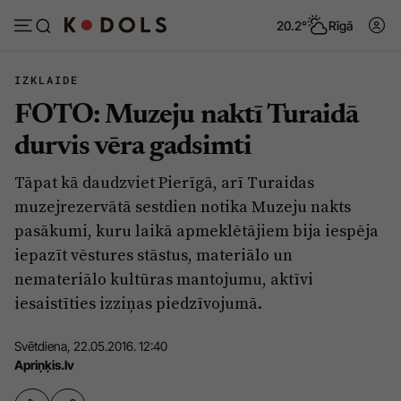
20.2°
Rīgā
IZKLAIDE
FOTO: Muzeju naktī Turaidā
Abonēt
Pieslēgties
durvis vēra gadsimti
Tāpat kā daudzviet Pierīgā, arī Turaidas
Ziņas
Tēmas
muzejrezervātā sestdien notika Muzeju nakts
Politika
Viedokļi
pasākumi, kuru laikā apmeklētājiem bija iespēja
iepazīt vēstures stāstus, materiālo un
Pašvaldības
Dzīve un ticība
nemateriālo kultūras mantojumu, aktīvi
Izglītība
Ekonomika
iesaistīties izziņas piedzīvojumā.
Veselība
Krimināli
Svētdiena, 22.05.2016. 12:40
Ģimene
Izklaide
Apriņķis.lv
Vide
Sarunas