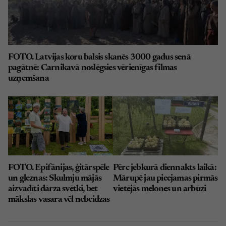
FOTO. Latvijas koru balsis skanēs 3000 gadus senā
pagātnē: Carnikavā noslēgsies vērienīgas filmas
uzņemšana
FOTO. Epifānijas, ģitārspēle
Pērc jebkurā diennakts laikā:
un gleznas: Skulmju mājās
Mārupē jau pieejamas pirmās
aizvadīti dārza svētki, bet
vietējās melones un arbūzi
mākslas vasara vēl nebeidzas