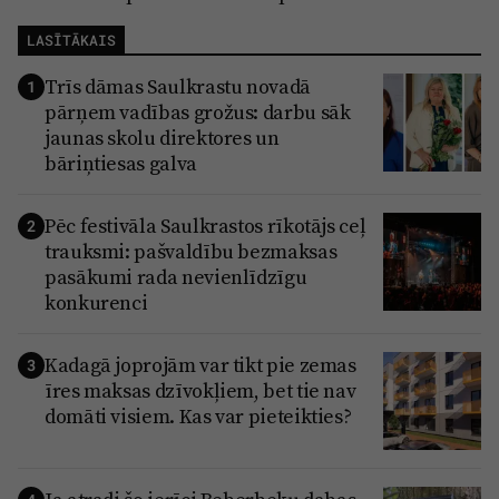
Reklāma
Jūrmala
LASĪTĀKAIS
Par laikrakstu
Trīs dāmas Saulkrastu novadā
Privātuma politika
1
pārņem vadības grožus: darbu sāk
Ētikas kodekss
jaunas skolu direktores un
bāriņtiesas galva
Lietošanas noteikumi
Pārredzamības paziņojumi
Pēc festivāla Saulkrastos rīkotājs ceļ
2
trauksmi: pašvaldību bezmaksas
Sludinājumi
pasākumi rada nevienlīdzīgu
konkurenci
Kadagā joprojām var tikt pie zemas
3
īres maksas dzīvokļiem, bet tie nav
domāti visiem. Kas var pieteikties?