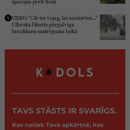
spurojas pretī tiesā
VIDEO: "Cik tur vajag, lai samisētos..."
5
Ulbrokā fiksēta pārgalvīga
braukšana sastrēguma laikā