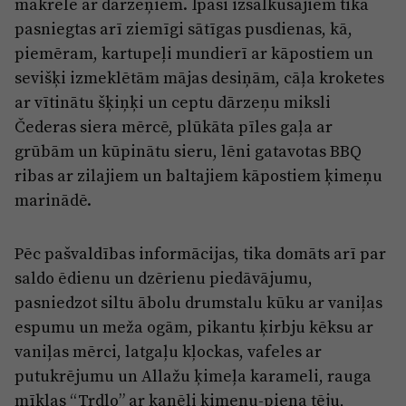
makrele ar dārzeņiem. Īpaši izsalkušajiem tika
pasniegtas arī ziemīgi sātīgas pusdienas, kā,
piemēram, kartupeļi mundierī ar kāpostiem un
sevišķi izmeklētām mājas desiņām, cāļa kroketes
ar vītinātu šķiņķi un ceptu dārzeņu miksli
Čederas siera mērcē, plūkāta pīles gaļa ar
grūbām un kūpinātu sieru, lēni gatavotas BBQ
ribas ar zilajiem un baltajiem kāpostiem ķimeņu
marinādē.
Pēc pašvaldības informācijas, tika domāts arī par
saldo ēdienu un dzērienu piedāvājumu,
pasniedzot siltu ābolu drumstalu kūku ar vaniļas
espumu un meža ogām, pikantu ķirbju kēksu ar
vaniļas mērci, latgaļu kļockas, vafeles ar
putukrējumu un Allažu ķimeļa karameli, rauga
mīklas “Trdlo” ar kanēli ķimeņu-piena tēju,