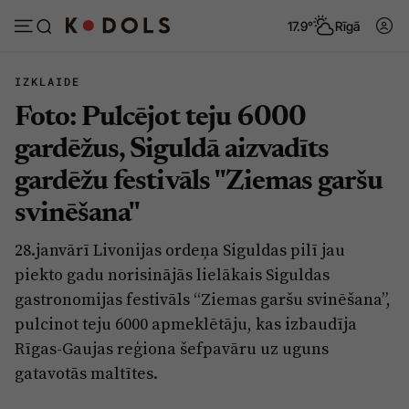
17.9°
Rīgā
IZKLAIDE
Foto: Pulcējot teju 6000
Abonēt
Pieslēgties
gardēžus, Siguldā aizvadīts
gardēžu festivāls "Ziemas garšu
Ziņas
Tēmas
svinēšana"
Politika
Viedokļi
28.janvārī Livonijas ordeņa Siguldas pilī jau
Pašvaldības
Dzīve un ticība
piekto gadu norisinājās lielākais Siguldas
Izglītība
Ekonomika
gastronomijas festivāls “Ziemas garšu svinēšana”,
pulcinot teju 6000 apmeklētāju, kas izbaudīja
Veselība
Krimināli
Rīgas-Gaujas reģiona šefpavāru uz uguns
Ģimene
Izklaide
gatavotās maltītes.
Vide
Sarunas