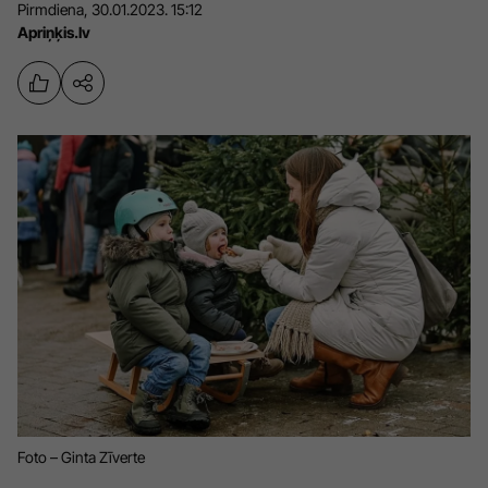
Pirmdiena, 30.01.2023. 15:12
Sports
Pasākumi
Apriņķis.lv
Drošība
Pierīga
Projekti
Ādaži
Mediju atbalsta fonds
Ķekava
Zivju fonds
Mārupe
Zaļā nākotne
Olaine
Iedvesmai nav vecuma
Ropaži
Vide
Salaspils
Kodols
Saulkrasti
Kontakti
Foto – Ginta Zīverte
Sigulda