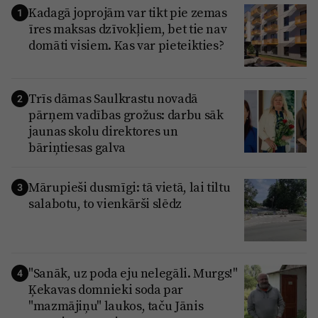
Kadagā joprojām var tikt pie zemas
1
īres maksas dzīvokļiem, bet tie nav
domāti visiem. Kas var pieteikties?
Trīs dāmas Saulkrastu novadā
2
pārņem vadības grožus: darbu sāk
jaunas skolu direktores un
bāriņtiesas galva
Mārupieši dusmīgi: tā vietā, lai tiltu
3
salabotu, to vienkārši slēdz
"Sanāk, uz poda eju nelegāli. Murgs!"
4
Ķekavas domnieki soda par
"mazmājiņu" laukos, taču Jānis