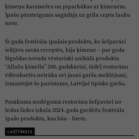
ķimeņu karameles un piparkūkas ar ķimenēm.
Īpašu pārsteigumu sagādāja uz grila cepta lauku
torte.
Šī gada festivāla īpašais produkts, ko šefpavāri
iekļāva savās receptēs, bija ķimene – par godu
Siguldas novada vēsturiski unikālā produkta
“Allažu ķimelis” 200. gadskārtai, tādēļ restorānu
ēdienkartēs netrūka arī jauni garšu meklējumi,
izmantojot šo pazīstamo, Latvijai tipisko garšu.
Pasākuma noslēgumā restorānu šefpavāri no
ledus lādes izkala 2024. gada gardēžu festivāla
īpašo produktu, kas būs – biete.
LASĪTĀKAIS