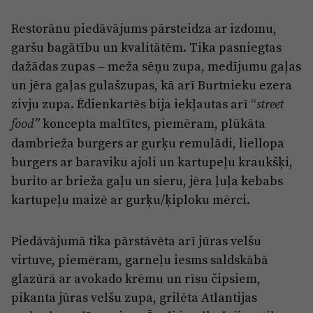
Restorānu piedāvājums pārsteidza ar izdomu,
garšu bagātību un kvalitātēm. Tika pasniegtas
dažādas zupas – meža sēņu zupa, medījumu gaļas
un jēra gaļas gulašzupas, kā arī Burtnieku ezera
zivju zupa. Ēdienkartēs bija iekļautas arī “
street
koncepta maltītes, piemēram, plūkāta
food”
dambrieža burgers ar gurķu remulādi, liellopa
burgers ar baraviku ajoli un kartupeļu kraukšķi,
burito ar brieža gaļu un sieru, jēra ļuļa kebabs
kartupeļu maizē ar gurķu/ķiploku mērci.
Piedāvājumā tika pārstāvēta arī jūras velšu
virtuve, piemēram, garneļu iesms saldskābā
glazūrā ar avokado krēmu un rīsu čipsiem,
pikanta jūras velšu zupa, grilēta Atlantijas