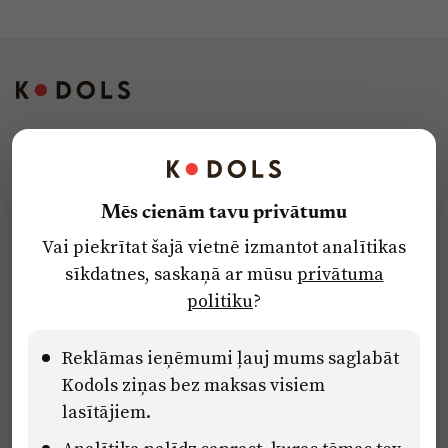
Kontakti
Reklāma
Mēs cienām tavu privātumu
Par laikrakstu
Vai piekrītat šajā vietnē izmantot analītikas
Privātuma politika
sīkdatnes, saskaņā ar mūsu
privātuma
Ētikas kodekss
politiku
?
Lietošanas noteikumi
Pārredzamības paziņojumi
Reklāmas ieņēmumi ļauj mums saglabāt
Kodols ziņas bez maksas visiem
lasītājiem.
Eiropas Savienības Atveseļošanas un noturības mehānisma plāna
2.2. reformu un investīciju virziena “Uzņēmumu digitālā