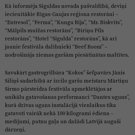
Reklāma
Kā informēja Siguldas novada pašvaldībā, deviņi
Jūrmala
Par laikrakstu
iecienītākie Rīgas-Gaujas reģiona restorāni –
“Entresol”, “Ferma”, “Kungu Rija”, “Mr. Biskvīts”,
Privātuma politika
“Mālpils muižas restorāns”, “Bīriņu Pils
Ētikas kodekss
restorāns”, “Hotel “Sigulda” restorāns”, kā arī
Lietošanas noteikumi
jaunie festivāla dalībnieki “Beef Room” –
nodrošināja ziemas garšām piesātinātas maltītes.
Pārredzamības paziņojumi
Sludinājumi
Savukārt gastrogrilbāra “Kokos” šefpavārs Jānis
Siliņš sadarbībā ar izcilo garšu meistaru Mārtiņu
Sirmo pārsteidza festivāla apmeklētājus ar
unikālu gatavošanas performanci “Dantes uguns”,
kurā dzīvas uguns instalācijā vienlaikus tika
gatavoti vairāk nekā 100 kilogrami ēdiena –
medījumi, putnu gaļa un dažādi Latvijā auguši
dārzeņi.