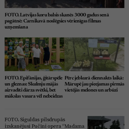
FOTO. Latvijas koru balsis skanēs 3000 gadus senā
pagātnē: Carnikavā noslēgsies vērienīgas filmas
uzņemšana
FOTO. Epifānijas, ģitārspēle
Pērc jebkurā diennakts laikā:
un gleznas: Skulmju mājās
Mārupē jau pieejamas pirmās
aizvadīti dārza svētki, bet
vietējās melones un arbūzi
mākslas vasara vēl nebeidzas
FOTO. Siguldas pilsdrupās
izskanējusi Pučīni opera “Madama