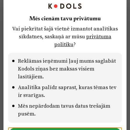
Kontakti
Reklāma
Mēs cienām tavu privātumu
Par laikrakstu
Vai piekrītat šajā vietnē izmantot analītikas
Privātuma politika
sīkdatnes, saskaņā ar mūsu
privātuma
Ētikas kodekss
politiku
?
Lietošanas noteikumi
Pārredzamības paziņojumi
Reklāmas ieņēmumi ļauj mums saglabāt
Kodols ziņas bez maksas visiem
lasītājiem.
Eiropas Savienības Atveseļošanas un noturības mehānisma plāna
Analītika palīdz saprast, kuras tēmas tev
2.2. reformu un investīciju virziena “Uzņēmumu digitālā
transformācija un inovācijas” 2.2.1.5.i. investīcijas “Mediju nozares
ir svarīgas.
uzņēmumu digitālās transformācijas veicināšana” pasākuma
“Mācības mediju nozares speciālistu digitālās kompetences un
Mēs nepārdodam tavus datus trešajām
zināšanu pilnveidošanai” projektā Latvijas Mediju nozares
pusēm.
kompetenču centrs (2.2.1.5.i.0/2/24/A/CFLA/001).