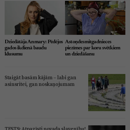
Dziedātāja Anmary: Pēdējos
Astoņdesmitgadnieces
gados ikdienā baudu
piezīmes par koru svētkiem
klusumu
un dziedāšanu
Staigāt basām kājām – labi gan
asinsritei, gan noskaņojumam
TESTS: Atpazīsti novada slavenību!