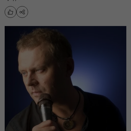
Sports
Pasākumi
Drošība
Pierīga
Projekti
Ādaži
Mediju atbalsta fonds
Ķekava
Zivju fonds
Mārupe
Zaļā nākotne
Olaine
Iedvesmai nav vecuma
Ropaži
Vide
Salaspils
Kodols
Saulkrasti
Kontakti
Sigulda