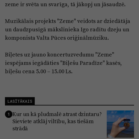
zeme ir svēta un svarīga, tā jākopj un jāsaudzē.
Muzikālais projekts "Zeme" veidots ar dziedātāja
un daudzpusīgā mākslinieka Igo radītu dzeju un
komponista Valta Pūces oriģinālmūziku.
Biļetes uz jauno koncertuzvedumu "Zeme"
iespējams iegādāties "Biļešu Paradīze" kasēs,
biļešu cena 5.00 – 15.00 Ls.
LASĪTĀKAIS
Kur un kā pludmalē atrast dzintaru?
1
Sieviete atklāj viltību, kas tiešām
strādā