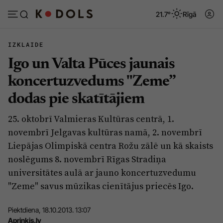
21.7°
Rīgā
IZKLAIDE
Igo un Valta Pūces jaunais
Abonēt
Pieslēgties
koncertuzvedums "Zeme”
dodas pie skatītājiem
Ziņas
Tēmas
25. oktobrī Valmieras Kultūras centrā, 1.
Politika
Viedokļi
novembrī Jelgavas kultūras namā, 2. novembrī
Pašvaldības
Dzīve un ticība
Liepājas Olimpiskā centra Rožu zālē un kā skaists
noslēgums 8. novembrī Rīgas Stradiņa
Izglītība
Ekonomika
universitātes aulā ar jauno koncertuzvedumu
Veselība
Krimināli
"Zeme" savus mūzikas cienītājus priecēs Igo.
Ģimene
Izklaide
Piektdiena, 18.10.2013. 13:07
Vide
Sarunas
Apriņķis.lv