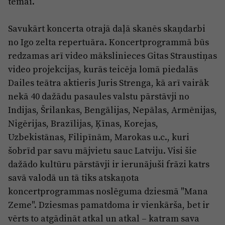
tēmai.
Savukārt koncerta otrajā daļā skanēs skaņdarbi
no Igo zelta repertuāra. Koncertprogrammā būs
redzamas arī video mākslinieces Gitas Straustiņas
video projekcijas, kurās teicēja lomā piedalās
Dailes teātra aktieris Juris Strenga, kā arī vairāk
nekā 40 dažādu pasaules valstu pārstāvji no
Indijas, Šrilankas, Bengālijas, Nepālas, Armēnijas,
Nigērijas, Brazīlijas, Ķīnas, Korejas,
Uzbekistānas, Filipīnām, Marokas u.c., kuri
šobrīd par savu mājvietu sauc Latviju. Visi šie
dažādo kultūru pārstāvji ir ierunājuši frāzi katrs
savā valodā un tā tiks atskaņota
koncertprogrammas noslēguma dziesmā "Mana
Zeme". Dziesmas pamatdoma ir vienkārša, bet ir
vērts to atgādināt atkal un atkal – katram sava