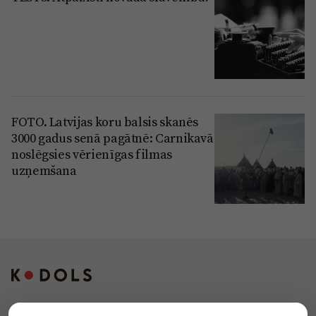
FOTO. Latvijas koru balsis skanēs
3000 gadus senā pagātnē: Carnikavā
noslēgsies vērienīgas filmas
uzņemšana