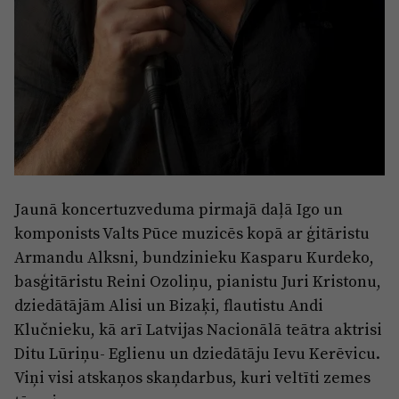
Reklāma
Jūrmala
Par laikrakstu
Privātuma politika
Ētikas kodekss
Lietošanas noteikumi
Pārredzamības paziņojumi
Sludinājumi
Jaunā koncertuzveduma pirmajā daļā Igo un
komponists Valts Pūce muzicēs kopā ar ģitāristu
Armandu Alksni, bundzinieku Kasparu Kurdeko,
basģitāristu Reini Ozoliņu, pianistu Juri Kristonu,
dziedātājām Alisi un Bizaķi, flautistu Andi
Klučnieku, kā arī Latvijas Nacionālā teātra aktrisi
Ditu Lūriņu- Eglienu un dziedātāju Ievu Kerēvicu.
Viņi visi atskaņos skaņdarbus, kuri veltīti zemes