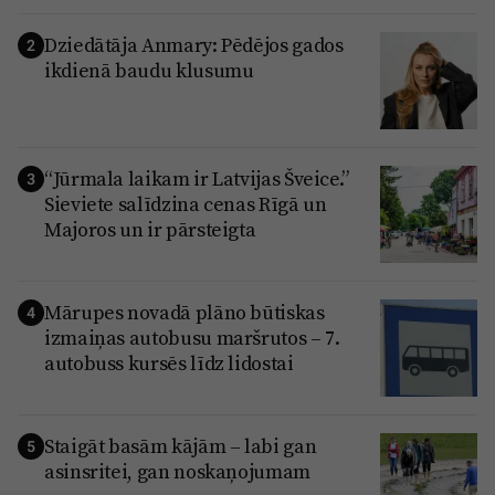
Dziedātāja Anmary: Pēdējos gados
2
ikdienā baudu klusumu
“Jūrmala laikam ir Latvijas Šveice.”
3
Sieviete salīdzina cenas Rīgā un
Majoros un ir pārsteigta
Mārupes novadā plāno būtiskas
4
izmaiņas autobusu maršrutos – 7.
autobuss kursēs līdz lidostai
Staigāt basām kājām – labi gan
5
asinsritei, gan noskaņojumam