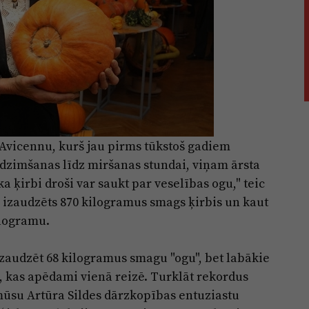
 Avicennu, kurš jau pirms tūkstoš gadiem
no dzimšanas līdz miršanas stundai, viņam ārsta
a ķirbi droši var saukt par veselības ogu," teic
jā izaudzēts 870 kilogramus smags ķirbis un kaut
kilogramu.
zaudzēt 68 kilogramus smagu "ogu", bet labākie
i, kas apēdami vienā reizē. Turklāt rekordus
mūsu Artūra Sildes dārzkopības entuziastu