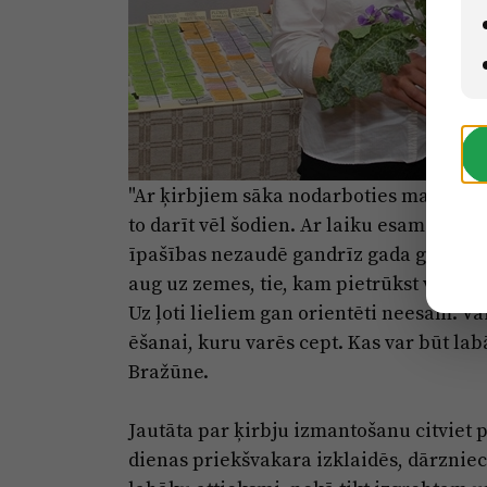
"Ar ķirbjiem sāka nodarboties mans jaun
to darīt vēl šodien. Ar laiku esam kļuvuš
īpašības nezaudē gandrīz gada garumā. 
aug uz zemes, tie, kam pietrūkst vietas,
Uz ļoti lieliem gan orientēti neesam. Va
ēšanai, kuru varēs cept. Kas var būt labā
Bražūne.
Jautāta par ķirbju izmantošanu citviet p
dienas priekšvakara izklaidēs, dārzniece 