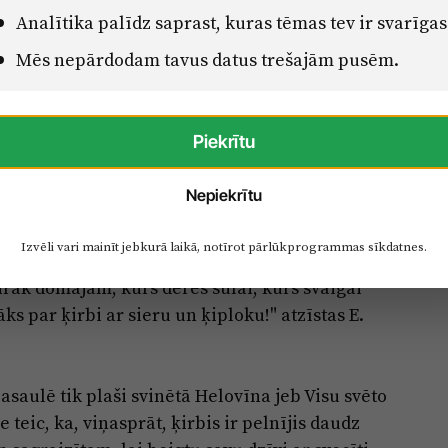
Analītika palīdz saprast, kuras tēmas tev ir svarīgas
Mēs nepārdodam tavus datus trešajām pusēm.
Piekrītu
ākais dēls, kad viņam bija seši gadi, un turpina
Nepiekrītu
i "atkarīgi" no ķirbju sulas, kas savas labās
Dārzniecībā katram ķirbim ir sava vieta – daži
Izvēli vari mainīt jebkurā laikā, notīrot pārlūkprogrammas sīkdatnes.
 var augt uz plauktiņa vai pakarināti pie sienas.
irāk domājam, kurš derēs sulai, kurš svaigai
ks par ķirbi ar sieru un ķiploku!" atzīstas E.
asaulē tik plaši svinētā Helovīna jeb Visu svēto
teic, ka, viņasprāt, ķirbis ir pelnījis daudz