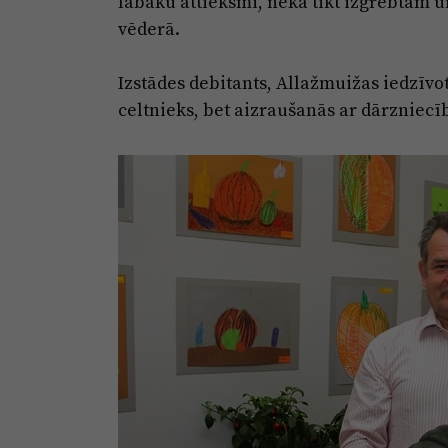
labāku attieksmi, nekā tikt izgrebtam un
vēderā.
Izstādes debitants, Allažmuižas iedzīvot
celtnieks, bet aizraušanās ar dārzniecī