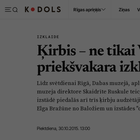
Ropaži
Rīgas apriņķis
Ziņas
V
Pasākumi
Sludinājumi
IZKLAIDE
Ķirbis – ne tikai
priekšvakara iz
Līdz svētdienai Rīgā, Dabas muzejā, apl
muzeja direktore Skaidrīte Ruskule teic
izstādē piedalās arī trīs ķirbju audzētā
Elga Bražūne no Baložiem un izstādes "
Piektdiena, 30.10.2015. 13:00