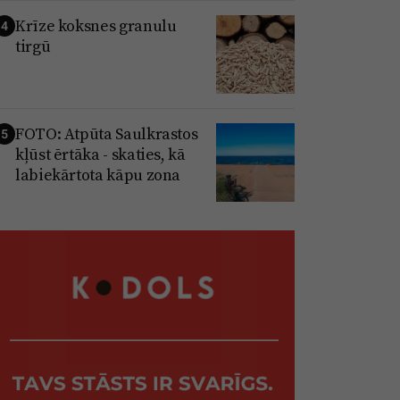
Krīze koksnes granulu
4
tirgū
FOTO: Atpūta Saulkrastos
5
kļūst ērtāka - skaties, kā
labiekārtota kāpu zona