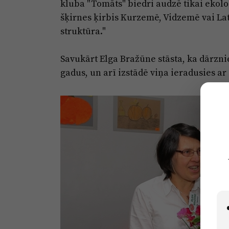
kluba "Tomāts" biedri audzē tikai ekolo
šķirnes ķirbis Kurzemē, Vidzemē vai Lat
struktūra."
Savukārt Elga Bražūne stāsta, ka dārznie
gadus, un arī izstādē viņa ieradusies ar