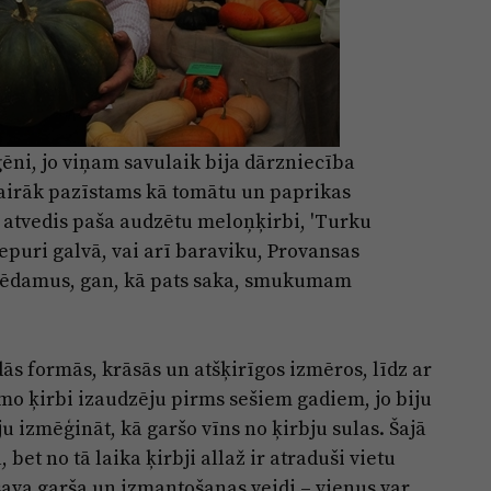
ēni, jo viņam savulaik bija dārzniecība
vairāk pazīstams kā tomātu un paprikas
 atvedis paša audzētu meloņķirbi, 'Turku
cepuri galvā, vai arī baraviku, Provansas
n ēdamus, gan, kā pats saka, smukumam
dās formās, krāsās un atšķirīgos izmēros, līdz ar
rmo ķirbi izaudzēju pirms sešiem gadiem, jo biju
u izmēģināt, kā garšo vīns no ķirbju sulas. Šajā
t no tā laika ķirbji allaž ir atraduši vietu
sava garša un izmantošanas veidi – vienus var