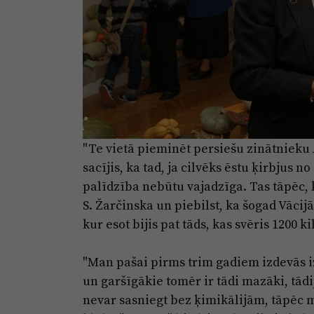
"Te vietā pieminēt persiešu zinātnieku
sacījis, ka tad, ja cilvēks ēstu ķirbjus 
palīdzība nebūtu vajadzīga. Tas tāpēc, k
S. Žarčinska un piebilst, ka šogad Vāci
kur esot bijis pat tāds, kas svēris 1200 
"Man pašai pirms trim gadiem izdevās i
un garšīgākie tomēr ir tādi mazāki, tād
nevar sasniegt bez ķimikālijām, tāpēc 