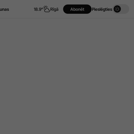
unas
18.9°
Rīgā
Abonēt
Pieslēgties