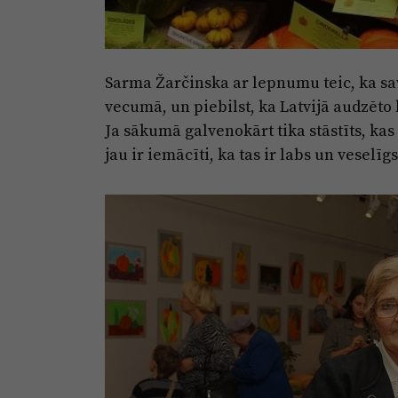
Sarma Žarčinska ar lepnumu teic, ka sa
vecumā, un piebilst, ka Latvijā audzēto 
Ja sākumā galvenokārt tika stāstīts, kas v
jau ir iemācīti, ka tas ir labs un veselīg