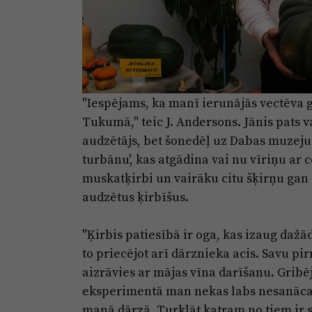
"Iespējams, ka manī ierunājās vectēva g
Tukumā," teic J. Andersons. Jānis pats 
audzētājs, bet šonedēļ uz Dabas muzeju
turbānu', kas atgādina vai nu vīriņu ar 
muskatķirbi un vairāku citu šķirņu ga
audzētus ķirbīšus.
"Ķirbis patiesībā ir oga, kas izaug dažā
to priecējot arī dārznieka acis. Savu pi
aizrāvies ar mājas vīna darīšanu. Gribēj
eksperimentā man nekas labs nesanāca, be
manā dārzā. Turklāt katram no tiem ir 