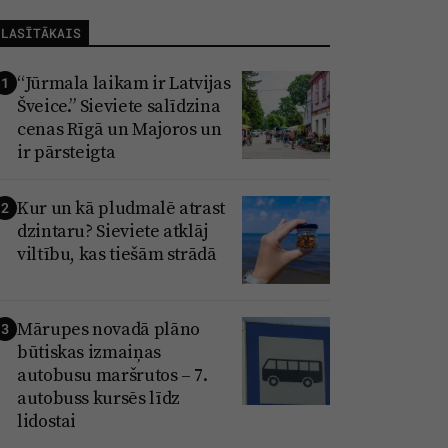
LASĪTĀKAIS
“Jūrmala laikam ir Latvijas
1
Šveice.” Sieviete salīdzina
cenas Rīgā un Majoros un
ir pārsteigta
Kur un kā pludmalē atrast
2
dzintaru? Sieviete atklāj
viltību, kas tiešām strādā
Mārupes novadā plāno
3
būtiskas izmaiņas
autobusu maršrutos – 7.
autobuss kursēs līdz
lidostai