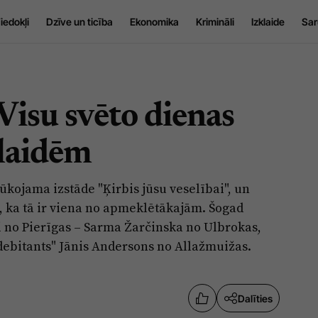
iedokļi
Dzīve un ticība
Ekonomika
Krimināli
Izklaide
Sar
 Visu svēto dienas
klaidēm
ūkojama izstāde "Ķirbis jūsu veselībai", un
, ka tā ir viena no apmeklētākajām. Šogad
ji no Pierīgas – Sarma Žarčinska no Ulbrokas,
debitants" Jānis Andersons no Allažmuižas.
Dalīties