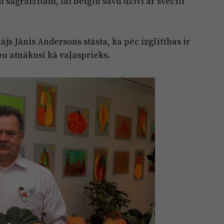
 sagraizītam, lai beigtu savu dzīvi ar svecīti
ājs Jānis Andersons stāsta, ka pēc izglītības ir
bu atnākusi kā vaļasprieks.