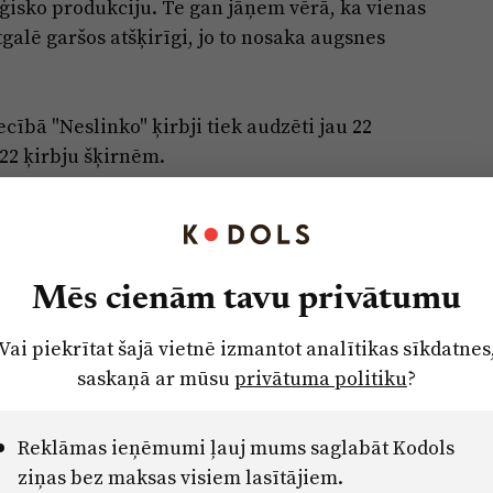
ģisko produkciju. Te gan jāņem vērā, ka vienas
galē garšos atšķirīgi, jo to nosaka augsnes
cībā "Neslinko" ķirbji tiek audzēti jau 22
 22 ķirbju šķirnēm.
Mēs cienām tavu privātumu
Vai piekrītat šajā vietnē izmantot analītikas sīkdatnes
saskaņā ar mūsu
privātuma politiku
?
Reklāmas ieņēmumi ļauj mums saglabāt Kodols
ziņas bez maksas visiem lasītājiem.