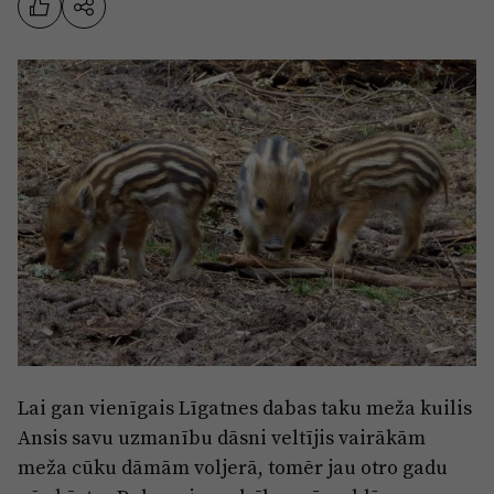
Sports
Pasākumi
Drošība
Pierīga
Projekti
Ādaži
Mediju atbalsta fonds
Ķekava
Zivju fonds
Mārupe
Zaļā nākotne
Olaine
Iedvesmai nav vecuma
Ropaži
Vide
Salaspils
Lai gan vienīgais Līgatnes dabas taku meža kuilis
Kodols
Ansis savu uzmanību dāsni veltījis vairākām
Saulkrasti
Kontakti
meža cūku dāmām voljerā, tomēr jau otro gadu
Sigulda