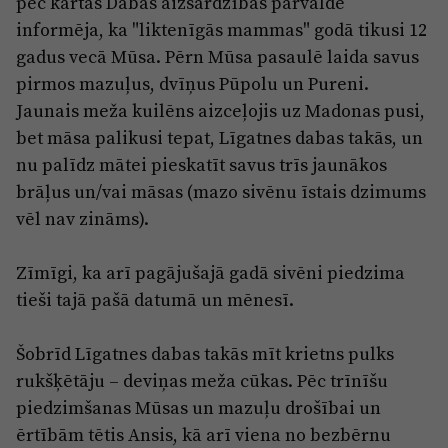
pēc kārtas Dabas aizsardzības pārvaldē
Reklāma
informēja, ka "liktenīgās mammas" godā tikusi 12
Jūrmala
Par laikrakstu
gadus vecā Mūsa. Pērn Mūsa pasaulē laida savus
Privātuma politika
pirmos mazuļus, dvīņus Pūpolu un Pureni.
Jaunais meža kuilēns aizceļojis uz Madonas pusi,
Ētikas kodekss
bet māsa palikusi tepat, Līgatnes dabas takās, un
Lietošanas noteikumi
nu palīdz mātei pieskatīt savus trīs jaunākos
Pārredzamības paziņojumi
brāļus un/vai māsas (mazo sivēnu īstais dzimums
vēl nav zināms).
Sludinājumi
Zīmīgi, ka arī pagājušajā gadā sivēni piedzima
tieši tajā pašā datumā un mēnesī.
Šobrīd Līgatnes dabas takās mīt krietns pulks
rukšķētāju – deviņas meža cūkas. Pēc trīnīšu
piedzimšanas Mūsas un mazuļu drošībai un
ērtībām tētis Ansis, kā arī viena no bezbērnu