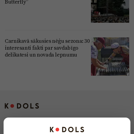
Butterfly”
Carnikavā sākusies nēģu sezona: 30
interesanti fakti par savdabīgo
delikatesi un novada lepnumu
Kontakti