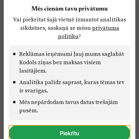
Reklāma
Mēs cienām tavu privātumu
Par laikrakstu
Vai piekrītat šajā vietnē izmantot analītikas
Privātuma politika
sīkdatnes, saskaņā ar mūsu
privātuma
Ētikas kodekss
politiku
?
Lietošanas noteikumi
Pārredzamības paziņojumi
Reklāmas ieņēmumi ļauj mums saglabāt
Kodols ziņas bez maksas visiem
lasītājiem.
Eiropas Savienības Atveseļošanas un noturības mehānisma plāna
Analītika palīdz saprast, kuras tēmas tev
2.2. reformu un investīciju virziena “Uzņēmumu digitālā
transformācija un inovācijas” 2.2.1.5.i. investīcijas “Mediju nozares
ir svarīgas.
uzņēmumu digitālās transformācijas veicināšana” pasākuma
“Mācības mediju nozares speciālistu digitālās kompetences un
Mēs nepārdodam tavus datus trešajām
zināšanu pilnveidošanai” projektā Latvijas Mediju nozares
pusēm.
kompetenču centrs (2.2.1.5.i.0/2/24/A/CFLA/001).
Piekrītu