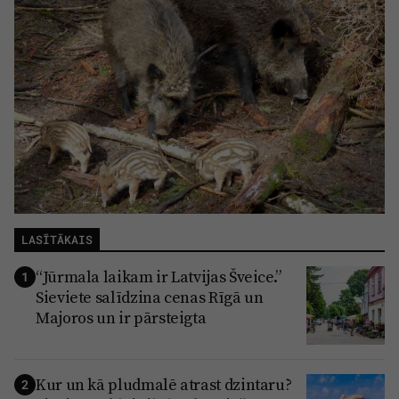
LASĪTĀKAIS
“Jūrmala laikam ir Latvijas Šveice.”
1
Sieviete salīdzina cenas Rīgā un
Majoros un ir pārsteigta
Kur un kā pludmalē atrast dzintaru?
2