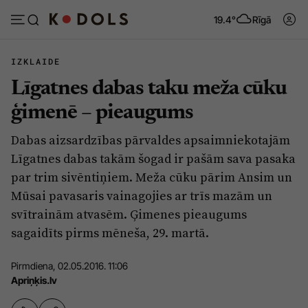
19.4°
Rīgā
IZKLAIDE
Līgatnes dabas taku meža cūku
Abonēt
Pieslēgties
ģimenē – pieaugums
Dabas aizsardzības pārvaldes apsaimniekotajām
Ziņas
Tēmas
Līgatnes dabas takām šogad ir pašām sava pasaka
Politika
Viedokļi
par trim sivēntiņiem. Meža cūku pārim Ansim un
Mūsai pavasaris vainagojies ar trīs mazām un
Pašvaldības
Dzīve un ticība
svītrainām atvasēm. Ģimenes pieaugums
Izglītība
Ekonomika
sagaidīts pirms mēneša, 29. martā.
Veselība
Krimināli
Pirmdiena, 02.05.2016. 11:06
Ģimene
Izklaide
Apriņķis.lv
Vide
Sarunas