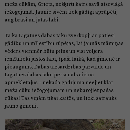
meža cūkām, Grieta, nošķirti katrs savā atsevišķā
iežogojumā. Jaunie sivēni tiek gādīgi aprūpēti,
aug braši un jūtās labi.
Tā kā Līgatnes dabas taku zvērkopji ar patiesi
gādību un mīlestību rūpējas, lai jaunās māmiņas
vēders vienmēr būtu pilns un visi voljera
iemītnieki justos labi, īpaši laikā, kad ģimenē ir
pieaugums, Dabas aizsardzības pārvalde un
Līgatnes dabas taku personāls aicina
apmeklētājus – nekādā gadījumā neejiet klāt
meža cūku iežogojumam un nebarojiet pašas
cūkas! Tas viņām tikai kaitēs, un lieki satrauks
jauno ģimeni.