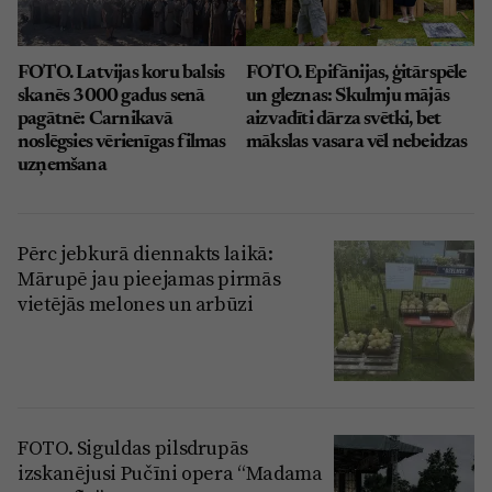
FOTO. Latvijas koru balsis
FOTO. Epifānijas, ģitārspēle
skanēs 3000 gadus senā
un gleznas: Skulmju mājās
pagātnē: Carnikavā
aizvadīti dārza svētki, bet
noslēgsies vērienīgas filmas
mākslas vasara vēl nebeidzas
uzņemšana
Pērc jebkurā diennakts laikā:
Mārupē jau pieejamas pirmās
vietējās melones un arbūzi
FOTO. Siguldas pilsdrupās
izskanējusi Pučīni opera “Madama