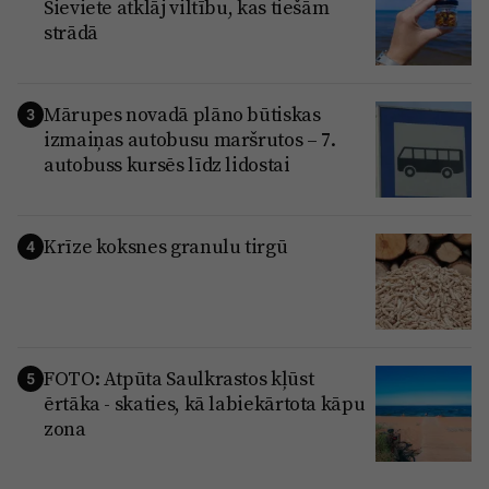
Sieviete atklāj viltību, kas tiešām
strādā
Mārupes novadā plāno būtiskas
3
izmaiņas autobusu maršrutos – 7.
autobuss kursēs līdz lidostai
Krīze koksnes granulu tirgū
4
FOTO: Atpūta Saulkrastos kļūst
5
ērtāka - skaties, kā labiekārtota kāpu
zona