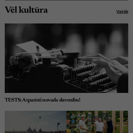
Vēl kultūra
Vairāk
TESTS: Atpazīsti novada slavenību!