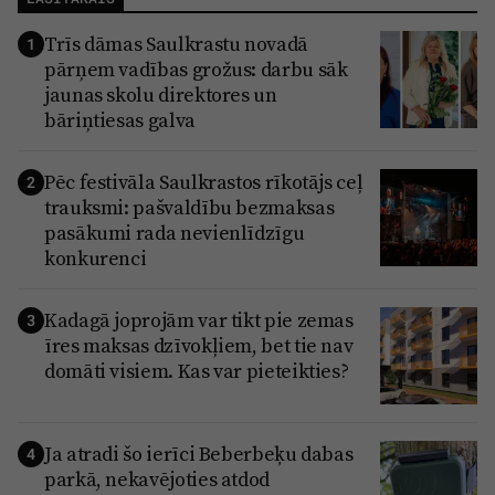
Trīs dāmas Saulkrastu novadā
1
pārņem vadības grožus: darbu sāk
jaunas skolu direktores un
bāriņtiesas galva
Pēc festivāla Saulkrastos rīkotājs ceļ
2
trauksmi: pašvaldību bezmaksas
pasākumi rada nevienlīdzīgu
konkurenci
Kadagā joprojām var tikt pie zemas
3
īres maksas dzīvokļiem, bet tie nav
domāti visiem. Kas var pieteikties?
Ja atradi šo ierīci Beberbeķu dabas
4
parkā, nekavējoties atdod