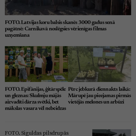
FOTO. Latvijas koru balsis skanēs 3000 gadus senā
pagātnē: Carnikavā noslēgsies vērienīgas filmas
uzņemšana
FOTO. Epifānijas, ģitārspēle
Pērc jebkurā diennakts laikā:
un gleznas: Skulmju mājās
Mārupē jau pieejamas pirmās
aizvadīti dārza svētki, bet
vietējās melones un arbūzi
mākslas vasara vēl nebeidzas
FOTO. Siguldas pilsdrupās