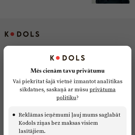
Kontakti
Reklāma
Mēs cienām tavu privātumu
Par laikrakstu
Vai piekrītat šajā vietnē izmantot analītikas
Privātuma politika
sīkdatnes, saskaņā ar mūsu
privātuma
Ētikas kodekss
politiku
?
Lietošanas noteikumi
Pārredzamības paziņojumi
Reklāmas ieņēmumi ļauj mums saglabāt
Kodols ziņas bez maksas visiem
lasītājiem.