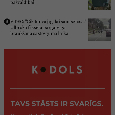
pašvaldībai!
VIDEO: "Cik tur vajag, lai samisētos..."
5
Ulbrokā fiksēta pārgalvīga
braukšana sastrēguma laikā