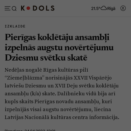
21.5°
Rīgā
IZKLAIDE
Pierīgas koklētāju ansambļi
Abonēt
Pieslēgties
izpelnās augstu novērtējumu
Dziesmu svētku skatē
Ziņas
Tēmas
Nedēļas nogalē Rīgas kultūras pilī
Politika
Viedokļi
“Ziemeļblāzma” norisinājās XXVII Vispārējo
Pašvaldības
Dzīve un ticība
latviešu Dziesmu un XVII Deju svētku koklētāju
ansambļu (k/a) skate. Dalībnieku vidū bija arī
Izglītība
Ekonomika
kupls skaits Pierīgas novadu ansambļu, kuri
Veselība
Krimināli
izpelnījās visai augstu novērtējumu, liecina
Ģimene
Izklaide
Latvijas Nacionālā kultūras centra informācija.
Vide
Sarunas