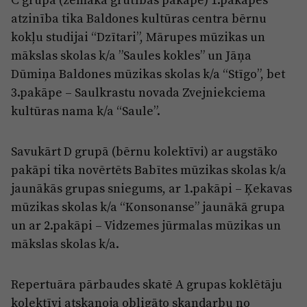
atzinība tika Baldones kultūras centra bērnu
kokļu studijai “Dzītari”, Mārupes mūzikas un
mākslas skolas k/a ”Saules kokles” un Jāņa
Dūmiņa Baldones mūzikas skolas k/a “Stīgo”, bet
3.pakāpe – Saulkrastu novada Zvejniekciema
kultūras nama k/a “Saule”.
Savukārt D grupā (bērnu kolektīvi) ar augstāko
pakāpi tika novērtēts Babītes mūzikas skolas k/a
jaunākās grupas sniegums, ar 1.pakāpi – Ķekavas
mūzikas skolas k/a “Konsonanse” jaunākā grupa
un ar 2.pakāpi – Vidzemes jūrmalas mūzikas un
mākslas skolas k/a.
Repertuāra pārbaudes skatē A grupas koklētāju
kolektīvi atskaņoja obligāto skaņdarbu no