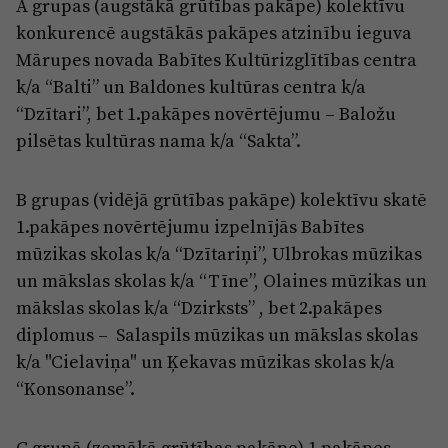
Reklāma
A grupas (augstākā grūtības pakāpe) kolektīvu
Jūrmala
konkurencē augstākās pakāpes atzinību ieguva
Par laikrakstu
Mārupes novada Babītes Kultūrizglītības centra
Privātuma politika
k/a “Balti” un Baldones kultūras centra k/a
“Dzītari”, bet 1.pakāpes novērtējumu – Baložu
Ētikas kodekss
pilsētas kultūras nama k/a “Sakta”.
Lietošanas noteikumi
Pārredzamības paziņojumi
B grupas (vidējā grūtības pakāpe) kolektīvu skatē
1.pakāpes novērtējumu izpelnījās Babītes
Sludinājumi
mūzikas skolas k/a “Dzītariņi”, Ulbrokas mūzikas
un mākslas skolas k/a “Tīne”, Olaines mūzikas un
mākslas skolas k/a “Dzirksts” , bet 2.pakāpes
diplomus – Salaspils mūzikas un mākslas skolas
k/a "Cielaviņa" un Ķekavas mūzikas skolas k/a
“Konsonanse”.
C grupā (zemākā grūtības pakāpe) 1.pakāpes