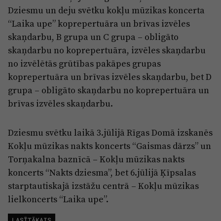
Dziesmu un deju svētku kokļu mūzikas koncerta
“Laika upe” koprepertuāra un brīvas izvēles
skaņdarbu, B grupa un C grupa – obligāto
skaņdarbu no koprepertuāra, izvēles skaņdarbu
no izvēlētās grūtības pakāpes grupas
koprepertuāra un brīvas izvēles skaņdarbu, bet D
grupa – obligāto skaņdarbu no koprepertuāra un
brīvas izvēles skaņdarbu.
Dziesmu svētku laikā 3.jūlijā Rīgas Domā izskanēs
Kokļu mūzikas nakts koncerts “Gaismas dārzs” un
Torņakalna baznīcā – Kokļu mūzikas nakts
koncerts “Nakts dziesma”, bet 6.jūlijā Ķīpsalas
starptautiskajā izstāžu centrā – Kokļu mūzikas
lielkoncerts “Laika upe”.
LASĪTĀKAIS