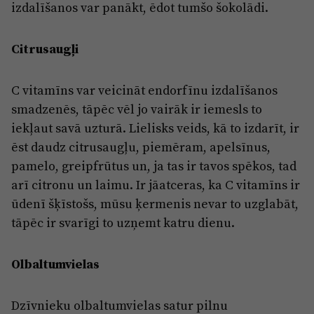
izdalīšanos var panākt, ēdot tumšo šokolādi.
Citrusaugļi
C vitamīns var veicināt endorfīnu izdalīšanos
smadzenēs, tāpēc vēl jo vairāk ir iemesls to
iekļaut savā uzturā. Lielisks veids, kā to izdarīt, ir
ēst daudz citrusaugļu, piemēram, apelsīnus,
pamelo, greipfrūtus un, ja tas ir tavos spēkos, tad
arī citronu un laimu. Ir jāatceras, ka C vitamīns ir
ūdenī šķīstošs, mūsu ķermenis nevar to uzglabāt,
tāpēc ir svarīgi to uzņemt katru dienu.
Olbaltumvielas
Dzīvnieku olbaltumvielas satur pilnu