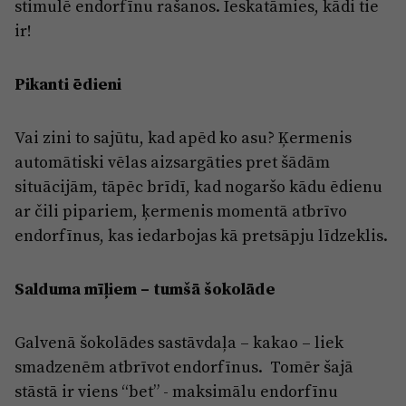
stimulē endorfīnu rašanos. Ieskatāmies, kādi tie
ir!
Pikanti ēdieni
Vai zini to sajūtu, kad apēd ko asu? Ķermenis
automātiski vēlas aizsargāties pret šādām
situācijām, tāpēc brīdī, kad nogaršo kādu ēdienu
ar čili pipariem, ķermenis momentā atbrīvo
endorfīnus, kas iedarbojas kā pretsāpju līdzeklis.
Salduma mīļiem – tumšā šokolāde
Galvenā šokolādes sastāvdaļa – kakao – liek
smadzenēm atbrīvot endorfīnus. Tomēr šajā
stāstā ir viens “bet” - maksimālu endorfīnu