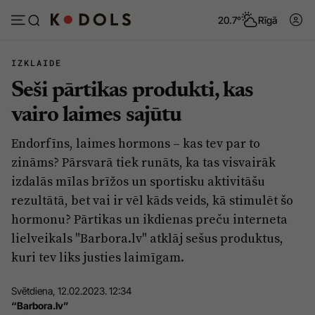
20.7°
Rīgā
IZKLAIDE
Seši pārtikas produkti, kas
Abonēt
Pieslēgties
vairo laimes sajūtu
Endorfīns, laimes hormons – kas tev par to
Ziņas
Tēmas
zināms? Pārsvarā tiek runāts, ka tas visvairāk
Politika
Viedokļi
izdalās mīlas brīžos un sportisku aktivitāšu
rezultātā, bet vai ir vēl kāds veids, kā stimulēt šo
Pašvaldības
Dzīve un ticība
hormonu? Pārtikas un ikdienas preču interneta
Izglītība
Ekonomika
lielveikals "Barbora.lv" atklāj sešus produktus,
Veselība
Krimināli
kuri tev liks justies laimīgam.
Ģimene
Izklaide
Svētdiena, 12.02.2023. 12:34
Vide
Sarunas
“Barbora.lv”