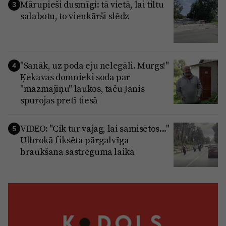
Mārupieši dusmīgi: tā vietā, lai tiltu
3
salabotu, to vienkārši slēdz
"Sanāk, uz poda eju nelegāli. Murgs!"
4
Ķekavas domnieki soda par
"mazmājiņu" laukos, taču Jānis
spurojas pretī tiesā
VIDEO: "Cik tur vajag, lai samisētos..."
5
Ulbrokā fiksēta pārgalvīga
braukšana sastrēguma laikā