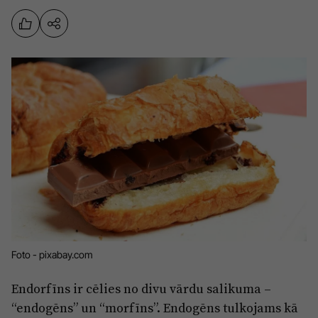
Sports
Pasākumi
Drošība
Pierīga
Projekti
Ādaži
Mediju atbalsta fonds
Ķekava
Zivju fonds
Mārupe
Zaļā nākotne
Olaine
Iedvesmai nav vecuma
Ropaži
Vide
Foto - pixabay.com
Salaspils
Kodols
Saulkrasti
Endorfīns ir cēlies no divu vārdu salikuma –
Kontakti
“endogēns” un “morfīns”. Endogēns tulkojams kā
Sigulda