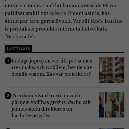
nervu sistēmas. Turklāt banānos esošais B6 var
palīdzēt stabilizēt cukura līmeni asinīs, kas
atbild par tavu garastāvokli. Varbūt tāpēc banāns
ir pirktākais produkts interneta lielveikalā
“Barbora.lv”.
LASĪTĀKAIS
Kadagā joprojām var tikt pie zemas
1
īres maksas dzīvokļiem, bet tie nav
domāti visiem. Kas var pieteikties?
Trīs dāmas Saulkrastu novadā
2
pārņem vadības grožus: darbu sāk
jaunas skolu direktores un
bāriņtiesas galva