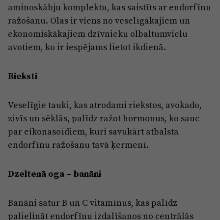
aminoskābju komplektu, kas saistīts ar endorfīnu
ražošanu. Olas ir viens no veselīgākajiem un
ekonomiskākajiem dzīvnieku olbaltumvielu
avotiem, ko ir iespējams lietot ikdienā.
Rieksti
Veselīgie tauki, kas atrodami riekstos, avokado,
zivīs un sēklās, palīdz ražot hormonus, ko sauc
par eikonasoīdiem, kuri savukārt atbalsta
endorfīnu ražošanu tavā ķermenī.
Dzeltenā oga – banāni
Banāni satur B un C vitamīnus, kas palīdz
palielināt endorfīnu izdalīšanos no centrālās