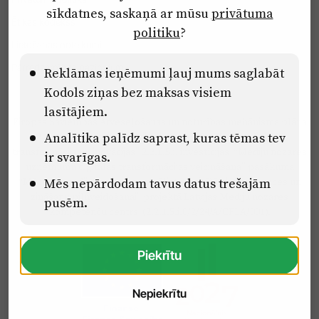
sīkdatnes, saskaņā ar mūsu
privātuma
Ētikas kodekss
politiku
?
Lietošanas noteikumi
Pārredzamības paziņojumi
Reklāmas ieņēmumi ļauj mums saglabāt
Kodols ziņas bez maksas visiem
lasītājiem.
Eiropas Savienības Atveseļošanas un noturības mehānisma plāna
Analītika palīdz saprast, kuras tēmas tev
2.2. reformu un investīciju virziena “Uzņēmumu digitālā
transformācija un inovācijas” 2.2.1.5.i. investīcijas “Mediju nozares
ir svarīgas.
uzņēmumu digitālās transformācijas veicināšana” pasākuma
“Mācības mediju nozares speciālistu digitālās kompetences un
Mēs nepārdodam tavus datus trešajām
zināšanu pilnveidošanai” projektā Latvijas Mediju nozares
pusēm.
kompetenču centrs (2.2.1.5.i.0/2/24/A/CFLA/001).
Piekrītu
Nepiekrītu