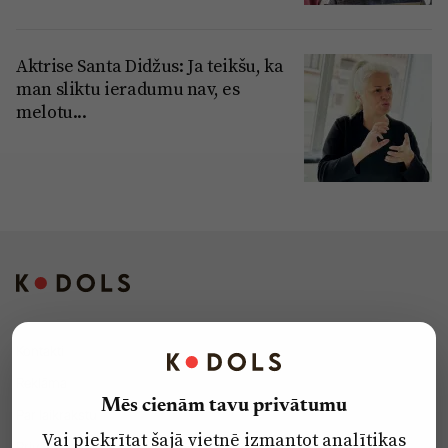
Aktrise Santa Didžus: Ja teikšu, ka
man sliktu ieradumu nav, es
melotu...
Kontakti
Reklāma
Mēs cienām tavu privātumu
Par laikrakstu
Vai piekrītat šajā vietnē izmantot analītikas
Privātuma politika