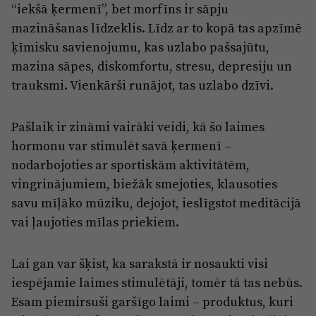
Reklāma
“iekšā ķermenī”, bet morfīns ir sāpju
Jūrmala
mazināšanas līdzeklis. Līdz ar to kopā tas apzīmē
Par laikrakstu
ķīmisku savienojumu, kas uzlabo pašsajūtu,
Privātuma politika
mazina sāpes, diskomfortu, stresu, depresiju un
Ētikas kodekss
trauksmi. Vienkārši runājot, tas uzlabo dzīvi.
Lietošanas noteikumi
Pašlaik ir zināmi vairāki veidi, kā šo laimes
Pārredzamības paziņojumi
hormonu var stimulēt savā ķermenī –
Sludinājumi
nodarbojoties ar sportiskām aktivitātēm,
vingrinājumiem, biežāk smejoties, klausoties
savu mīļāko mūziku, dejojot, ieslīgstot meditācijā
vai ļaujoties mīlas priekiem.
Lai gan var šķist, ka sarakstā ir nosaukti visi
iespējamie laimes stimulētāji, tomēr tā tas nebūs.
Esam piemirsuši garšīgo laimi – produktus, kuri