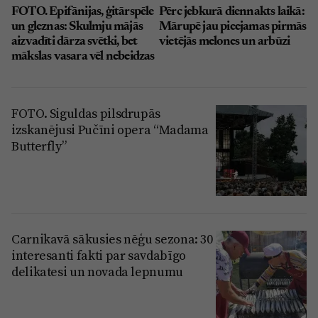
FOTO. Epifānijas, ģitārspēle
Pērc jebkurā diennakts laikā:
un gleznas: Skulmju mājās
Mārupē jau pieejamas pirmās
aizvadīti dārza svētki, bet
vietējās melones un arbūzi
mākslas vasara vēl nebeidzas
FOTO. Siguldas pilsdrupās
izskanējusi Pučīni opera “Madama
Butterfly”
Carnikavā sākusies nēģu sezona: 30
interesanti fakti par savdabīgo
delikatesi un novada lepnumu