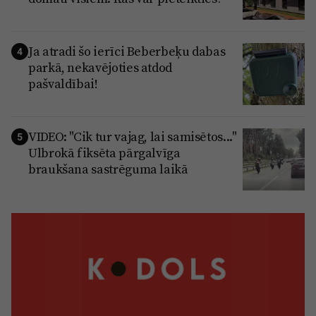
Ja atradi šo ierīci Beberbeķu dabas
4
parkā, nekavējoties atdod
pašvaldībai!
VIDEO: "Cik tur vajag, lai samisētos..."
5
Ulbrokā fiksēta pārgalvīga
braukšana sastrēguma laikā