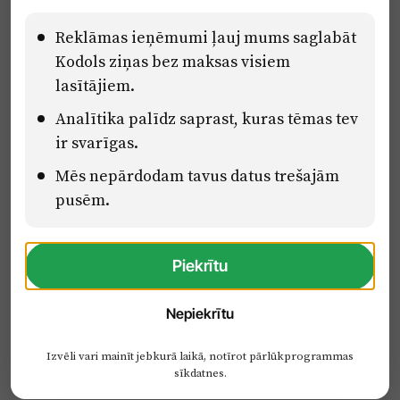
Lietošanas noteikumi
Pārredzamības paziņojumi
Reklāmas ieņēmumi ļauj mums saglabāt
Kodols ziņas bez maksas visiem
lasītājiem.
Eiropas Savienības Atveseļošanas un noturības mehānisma plāna
Analītika palīdz saprast, kuras tēmas tev
2.2. reformu un investīciju virziena “Uzņēmumu digitālā
transformācija un inovācijas” 2.2.1.5.i. investīcijas “Mediju nozares
ir svarīgas.
uzņēmumu digitālās transformācijas veicināšana” pasākuma
“Mācības mediju nozares speciālistu digitālās kompetences un
Mēs nepārdodam tavus datus trešajām
zināšanu pilnveidošanai” projektā Latvijas Mediju nozares
pusēm.
kompetenču centrs (2.2.1.5.i.0/2/24/A/CFLA/001).
Piekrītu
Nepiekrītu
Izvēli vari mainīt jebkurā laikā, notīrot pārlūkprogrammas
sīkdatnes.