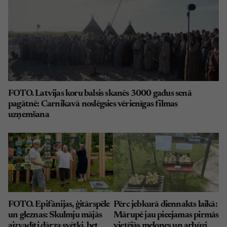
FOTO. Latvijas koru balsis skanēs 3000 gadus senā
pagātnē: Carnikavā noslēgsies vērienīgas filmas
uzņemšana
FOTO. Epifānijas, ģitārspēle
Pērc jebkurā diennakts laikā:
un gleznas: Skulmju mājās
Mārupē jau pieejamas pirmās
aizvadīti dārza svētki, bet
vietējās melones un arbūzi