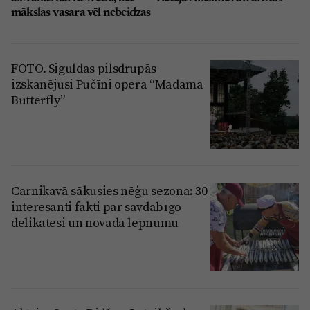
mākslas vasara vēl nebeidzas
FOTO. Siguldas pilsdrupās
izskanējusi Pučīni opera “Madama
Butterfly”
Carnikavā sākusies nēģu sezona: 30
interesanti fakti par savdabīgo
delikatesi un novada lepnumu