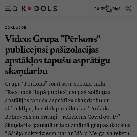
24.5°
Rīgā
IZKLAIDE
Video: Grupa "Pērkons"
Abonēt
Pieslēgties
publicējusi pašizolācijas
apstākļos tapušu asprātīgu
Ziņas
Tēmas
skaņdarbu
Politika
Viedokļi
Grupa “Pērkons” šorīt savā sociālā tīkla
Pašvaldības
Dzīve un ticība
“Facebook” lapā publicējusi pašizolācijas
Izglītība
Ekonomika
apstākļos tapušu asprātīgu skaņdarbu un
videoklipu, kas tiek pieteikts kā “Trakais
Veselība
Krimināli
Bēthovens un draugi – rekviēms Covid op. 19”.
Ģimene
Izklaide
Skaņdarba pamatā ir labi zināmā grupas dziesma
Vide
“Gājēja naktsdziesmiņa” ar Māra Melgalva tekstu.
Sarunas