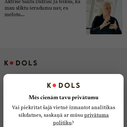
Aktrise Santa Didžus: Ja teikšu, ka
man sliktu ieradumu nav, es
melotu...
Kontakti
Reklāma
Mēs cienām tavu privātumu
Par laikrakstu
Vai piekrītat šajā vietnē izmantot analītikas
Privātuma politika
sīkdatnes, saskaņā ar mūsu
privātuma
Ētikas kodekss
politiku
?