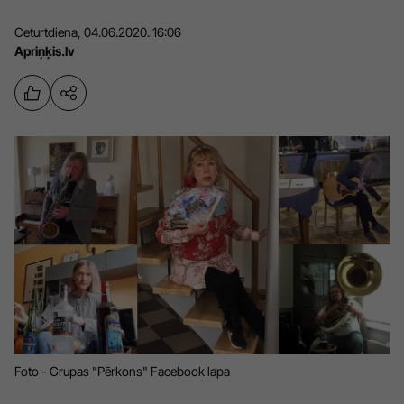
Sports
Pasākumi
Ceturtdiena, 04.06.2020. 16:06
Apriņķis.lv
Drošība
Pierīga
Projekti
Ādaži
Mediju atbalsta fonds
Ķekava
Zivju fonds
Mārupe
Zaļā nākotne
Olaine
Iedvesmai nav vecuma
Ropaži
Vide
Salaspils
Kodols
Saulkrasti
Foto - Grupas "Pērkons" Facebook lapa
Kontakti
Sigulda