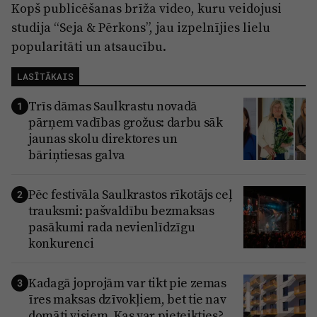
Reklāma
Kopš publicēšanas brīža video, kuru veidojusi
Jūrmala
studija “Seja & Pērkons”, jau izpelnījies lielu
Par laikrakstu
popularitāti un atsaucību.
Privātuma politika
LASĪTĀKAIS
Ētikas kodekss
Trīs dāmas Saulkrastu novadā
1
Lietošanas noteikumi
pārņem vadības grožus: darbu sāk
Pārredzamības paziņojumi
jaunas skolu direktores un
bāriņtiesas galva
Sludinājumi
Pēc festivāla Saulkrastos rīkotājs ceļ
2
trauksmi: pašvaldību bezmaksas
pasākumi rada nevienlīdzīgu
konkurenci
Kadagā joprojām var tikt pie zemas
3
īres maksas dzīvokļiem, bet tie nav
domāti visiem. Kas var pieteikties?