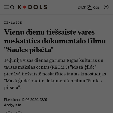
24.3°
Rīgā
IZKLAIDE
Vienu dienu tiešsaistē varēs
Abonēt
Pieslēgties
noskatīties dokumentālo filmu
"Saules pilsēta"
Ziņas
Tēmas
14.jūnijā visas dienas garumā Rīgas kultūras un
Politika
Viedokļi
tautas mākslas centrs (RKTMC) "Mazā ģilde"
Pašvaldības
Dzīve un ticība
piedāvā tiešsaistē noskatīties tautas kinostudijas
"Mazā ģilde" radīto dokumentālo filmu "Saules
Izglītība
Ekonomika
pilsēta".
Veselība
Krimināli
Piektdiena, 12.06.2020. 12:19
Ģimene
Izklaide
Apriņķis.lv
Vide
Sarunas