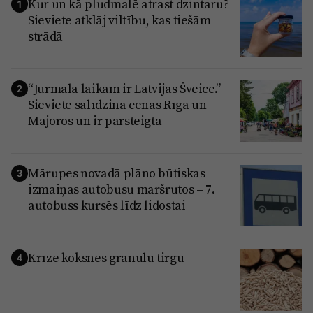
Kur un kā pludmalē atrast dzintaru?
1
Sieviete atklāj viltību, kas tiešām
strādā
“Jūrmala laikam ir Latvijas Šveice.”
2
Sieviete salīdzina cenas Rīgā un
Majoros un ir pārsteigta
Mārupes novadā plāno būtiskas
3
izmaiņas autobusu maršrutos – 7.
autobuss kursēs līdz lidostai
Krīze koksnes granulu tirgū
4