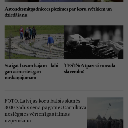
Astoņdesmitgadnieces piezīmes par koru svētkiem un
dziedāšanu
Staigāt basām kājām – labi
TESTS: Atpazīsti novada
gan asinsritei, gan
slavenību!
noskaņojumam
FOTO. Latvijas koru balsis skanēs
3000 gadus senā pagātnē: Carnikavā
noslēgsies vērienīgas filmas
uzņemšana