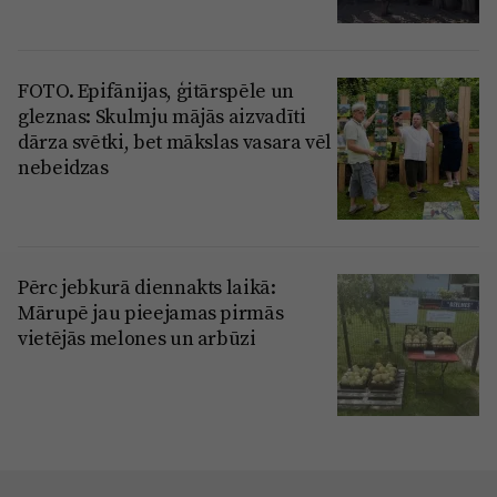
FOTO. Epifānijas, ģitārspēle un
gleznas: Skulmju mājās aizvadīti
dārza svētki, bet mākslas vasara vēl
nebeidzas
Pērc jebkurā diennakts laikā:
Mārupē jau pieejamas pirmās
vietējās melones un arbūzi