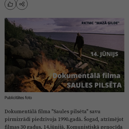
Sports
Pasākumi
Drošība
Pierīga
Projekti
Ādaži
Mediju atbalsta fonds
Ķekava
Zivju fonds
Mārupe
Zaļā nākotne
Olaine
Iedvesmai nav vecuma
Ropaži
Vide
Publicitātes foto
Salaspils
Kodols
Dokumentālā filma "Saules pilsēta" savu
Saulkrasti
pirmizrādi piedzīvoja 1990.gadā. Šogad, atzīmējot
Kontakti
Sigulda
filmas 30 gadus, 14.jūnijā, Komunistiskā genocīda