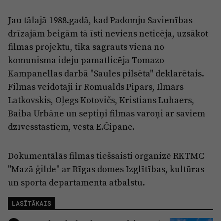
Jau tālajā 1988.gadā, kad Padomju Savienības
drīzajām beigām tā īsti neviens neticēja, uzsākot
filmas projektu, tika sagrauts viena no
komunisma ideju pamatlicēja Tomazo
Kampanellas darbā "Saules pilsēta" deklarētais.
Filmas veidotāji ir Romualds Pipars, Ilmārs
Latkovskis, Oļegs Kotovičs, Kristians Luhaers,
Baiba Urbāne un septiņi filmas varoņi ar saviem
dzīvesstāstiem, vēsta E.Čipāne.
Dokumentālās filmas tiešsaisti organizē RKTMC
"Mazā ģilde" ar Rīgas domes Izglītības, kultūras
un sporta departamenta atbalstu.
LASĪTĀKAIS