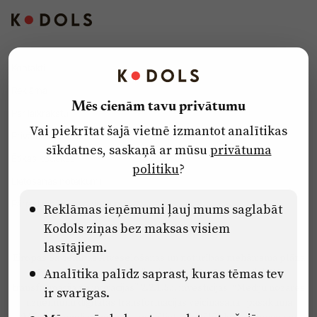
Kontakti
Reklāma
Mēs cienām tavu privātumu
Par laikrakstu
Vai piekrītat šajā vietnē izmantot analītikas
Privātuma politika
sīkdatnes, saskaņā ar mūsu
privātuma
Ētikas kodekss
politiku
?
Lietošanas noteikumi
Pārredzamības paziņojumi
Reklāmas ieņēmumi ļauj mums saglabāt
Kodols ziņas bez maksas visiem
lasītājiem.
Eiropas Savienības Atveseļošanas un noturības mehānisma plāna
Analītika palīdz saprast, kuras tēmas tev
2.2. reformu un investīciju virziena “Uzņēmumu digitālā
transformācija un inovācijas” 2.2.1.5.i. investīcijas “Mediju nozares
ir svarīgas.
uzņēmumu digitālās transformācijas veicināšana” pasākuma