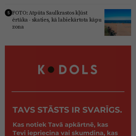
FOTO: Atpūta Saulkrastos kļūst
5
ērtāka - skaties, kā labiekārtota kāpu
zona