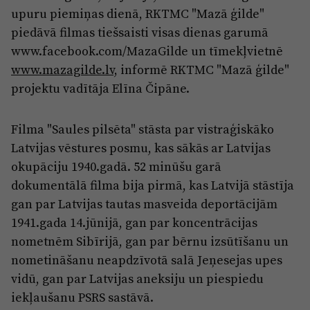
Reklāma
upuru piemiņas dienā, RKTMC "Mazā ģilde"
Jūrmala
Par laikrakstu
piedāvā filmas tiešsaisti visas dienas garumā
www.facebook.com/MazaGilde un tīmekļvietnē
Privātuma politika
www.mazagilde.lv,
informē RKTMC "Mazā ģilde"
Ētikas kodekss
projektu vadītāja Elīna Čipāne.
Lietošanas noteikumi
Filma "Saules pilsēta" stāsta par vistraģiskāko
Pārredzamības paziņojumi
Latvijas vēstures posmu, kas sākās ar Latvijas
Sludinājumi
okupāciju 1940.gadā. 52 minūšu garā
dokumentālā filma bija pirmā, kas Latvijā stāstīja
gan par Latvijas tautas masveida deportācijām
1941.gada 14.jūnijā, gan par koncentrācijas
nometnēm Sibīrijā, gan par bērnu izsūtīšanu un
nometināšanu neapdzīvotā salā Jeņesejas upes
vidū, gan par Latvijas aneksiju un piespiedu
iekļaušanu PSRS sastāvā.