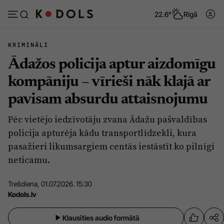
22.6°
Rīgā
KRIMINĀLI
Ādažos policija aptur aizdomīgu
Abonēt
Pieslēgties
kompāniju – vīrieši nāk klajā ar
pavisam absurdu attaisnojumu
Ziņas
Tēmas
Pēc vietējo iedzīvotāju zvana Ādažu pašvaldības
Politika
Viedokļi
policija apturēja kādu transportlīdzekli, kura
Pašvaldības
Dzīve un ticība
pasažieri likumsargiem centās iestāstīt ko pilnīgi
neticamu.
Izglītība
Ekonomika
Veselība
Krimināli
Trešdiena, 01.07.2026. 15:30
Kodols.lv
Ģimene
Izklaide
Vide
Sarunas
Klausīties audio formātā