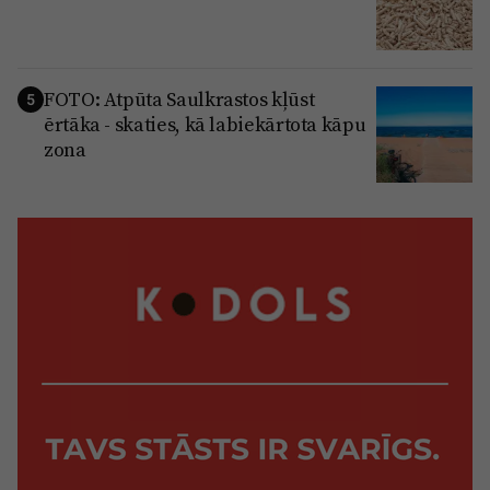
FOTO: Atpūta Saulkrastos kļūst
5
ērtāka - skaties, kā labiekārtota kāpu
zona