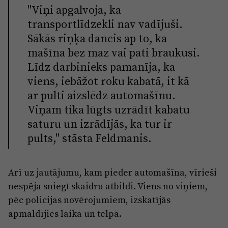
"Viņi apgalvoja, ka
transportlīdzekli nav vadījuši.
Sākās riņķa dancis ap to, ka
mašīna bez maz vai pati braukusi.
Līdz darbinieks pamanīja, ka
viens, iebāžot roku kabatā, it kā
ar pulti aizslēdz automašīnu.
Viņam tika lūgts uzrādīt kabatu
saturu un izrādījās, ka tur ir
pults," stāsta Feldmanis.
Arī uz jautājumu, kam pieder automašīna, vīrieši
nespēja sniegt skaidru atbildi. Viens no viņiem,
pēc policijas novērojumiem, izskatījās
apmaldījies laikā un telpā.