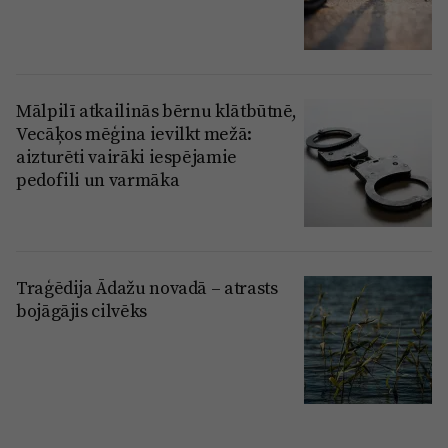
Mālpilī atkailinās bērnu klātbūtnē,
Vecāķos mēģina ievilkt mežā:
aizturēti vairāki iespējamie
pedofili un varmāka
Traģēdija Ādažu novadā – atrasts
bojāgājis cilvēks