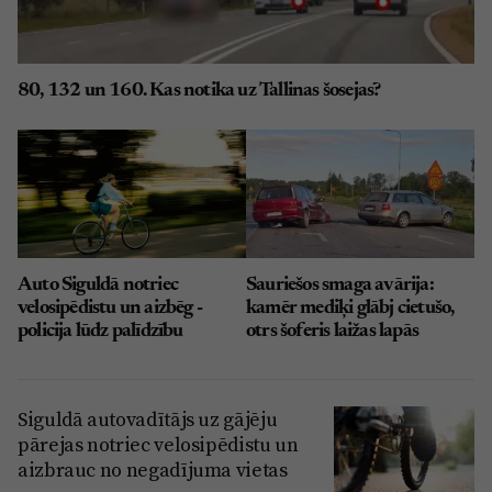
80, 132 un 160. Kas notika uz Tallinas šosejas?
Auto Siguldā notriec
Sauriešos smaga avārija:
velosipēdistu un aizbēg -
kamēr mediķi glābj cietušo,
policija lūdz palīdzību
otrs šoferis laižas lapās
Siguldā autovadītājs uz gājēju
pārejas notriec velosipēdistu un
aizbrauc no negadījuma vietas