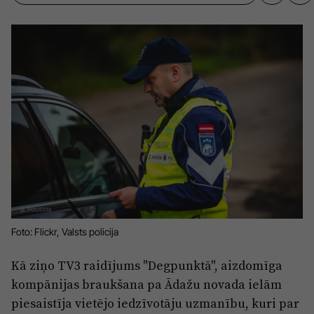
Sports
Pasākumi
Drošība
Pierīga
Projekti
Ādaži
Mediju atbalsta fonds
Ķekava
Zivju fonds
Mārupe
Zaļā nākotne
Olaine
Iedvesmai nav vecuma
Ropaži
Vide
Foto: Flickr, Valsts policija
Salaspils
Kodols
Kā ziņo TV3 raidījums "Degpunktā", aizdomīga
Saulkrasti
kompānijas braukšana pa Ādažu novada ielām
Kontakti
piesaistīja vietējo iedzīvotāju uzmanību, kuri par
Sigulda