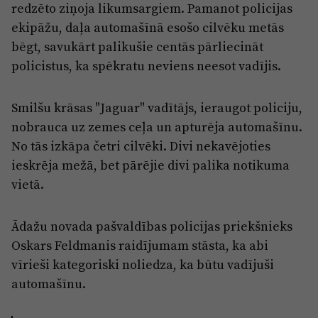
Reklāma
redzēto ziņoja likumsargiem. Pamanot policijas
Jūrmala
ekipāžu, daļa automašīnā esošo cilvēku metās
Par laikrakstu
bēgt, savukārt palikušie centās pārliecināt
Privātuma politika
policistus, ka spēkratu neviens neesot vadījis.
Ētikas kodekss
Smilšu krāsas "Jaguar" vadītājs, ieraugot policiju,
Lietošanas noteikumi
nobrauca uz zemes ceļa un apturēja automašīnu.
Pārredzamības paziņojumi
No tās izkāpa četri cilvēki. Divi nekavējoties
Sludinājumi
ieskrēja mežā, bet pārējie divi palika notikuma
vietā.
Ādažu novada pašvaldības policijas priekšnieks
Oskars Feldmanis raidījumam stāsta, ka abi
vīrieši kategoriski noliedza, ka būtu vadījuši
automašīnu.