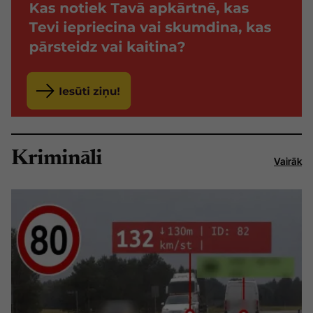
Krimināli
Vairāk