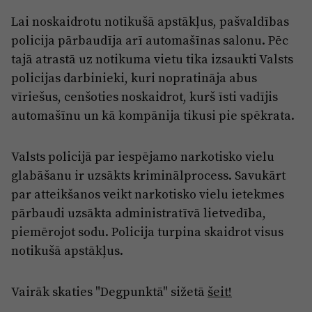
Lai noskaidrotu notikušā apstākļus, pašvaldības
policija pārbaudīja arī automašīnas salonu. Pēc
tajā atrastā uz notikuma vietu tika izsaukti Valsts
policijas darbinieki, kuri nopratināja abus
vīriešus, cenšoties noskaidrot, kurš īsti vadījis
automašīnu un kā kompānija tikusi pie spēkrata.
Valsts policijā par iespējamo narkotisko vielu
glabāšanu ir uzsākts kriminālprocess. Savukārt
par atteikšanos veikt narkotisko vielu ietekmes
pārbaudi uzsākta administratīvā lietvedība,
piemērojot sodu. Policija turpina skaidrot visus
notikušā apstākļus.
Vairāk skaties "Degpunktā" sižetā
šeit!