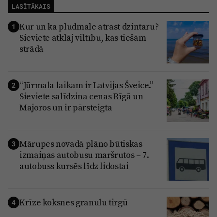
LASĪTĀKAIS
Kur un kā pludmalē atrast dzintaru?
1
Sieviete atklāj viltību, kas tiešām
strādā
“Jūrmala laikam ir Latvijas Šveice.”
2
Sieviete salīdzina cenas Rīgā un
Majoros un ir pārsteigta
Mārupes novadā plāno būtiskas
3
izmaiņas autobusu maršrutos – 7.
autobuss kursēs līdz lidostai
Krīze koksnes granulu tirgū
4