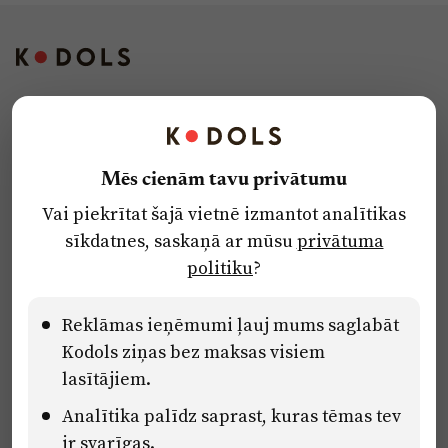
Kontakti
Reklāma
Mēs cienām tavu privātumu
Par laikrakstu
Vai piekrītat šajā vietnē izmantot analītikas
Privātuma politika
sīkdatnes, saskaņā ar mūsu
privātuma
Ētikas kodekss
politiku
?
Lietošanas noteikumi
Pārredzamības paziņojumi
Reklāmas ieņēmumi ļauj mums saglabāt
Kodols ziņas bez maksas visiem
lasītājiem.
Eiropas Savienības Atveseļošanas un noturības mehānisma plāna
Analītika palīdz saprast, kuras tēmas tev
2.2. reformu un investīciju virziena “Uzņēmumu digitālā
transformācija un inovācijas” 2.2.1.5.i. investīcijas “Mediju nozares
ir svarīgas.