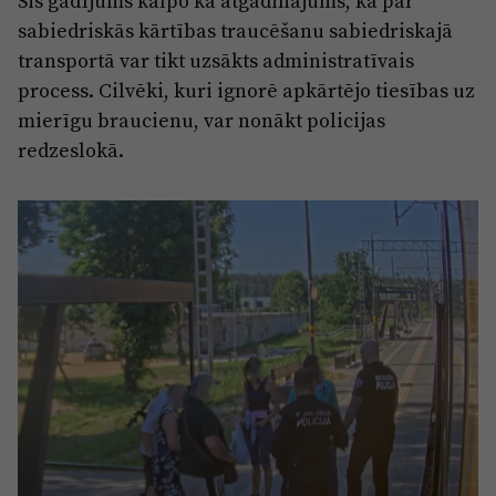
Šis gadījums kalpo kā atgādinājums, ka par
sabiedriskās kārtības traucēšanu sabiedriskajā
transportā var tikt uzsākts administratīvais
process. Cilvēki, kuri ignorē apkārtējo tiesības uz
mierīgu braucienu, var nonākt policijas
redzeslokā.