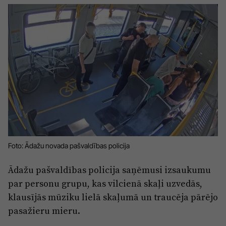
Sports
Pasākumi
Drošība
Pierīga
Projekti
Ādaži
Mediju atbalsta fonds
Ķekava
Zivju fonds
Mārupe
Zaļā nākotne
Foto: Ādažu novada pašvaldības policija
Olaine
Iedvesmai nav vecuma
Ropaži
Vide
Ādažu pašvaldības policija saņēmusi izsaukumu
par personu grupu, kas vilcienā skaļi uzvedās,
Salaspils
Kodols
klausījās mūziku lielā skaļumā un traucēja pārējo
Saulkrasti
Kontakti
pasažieru mieru.
Sigulda