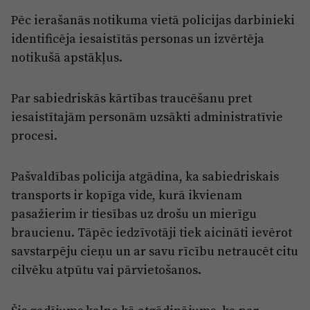
Reklāma
Pēc ierašanās notikuma vietā policijas darbinieki
Jūrmala
Par laikrakstu
identificēja iesaistītās personas un izvērtēja
Privātuma politika
notikušā apstākļus.
Ētikas kodekss
Par sabiedriskās kārtības traucēšanu pret
Lietošanas noteikumi
iesaistītajām personām uzsākti administratīvie
Pārredzamības paziņojumi
procesi.
Sludinājumi
Pašvaldības policija atgādina, ka sabiedriskais
transports ir kopīga vide, kurā ikvienam
pasažierim ir tiesības uz drošu un mierīgu
braucienu. Tāpēc iedzīvotāji tiek aicināti ievērot
savstarpēju cieņu un ar savu rīcību netraucēt citu
cilvēku atpūtu vai pārvietošanos.