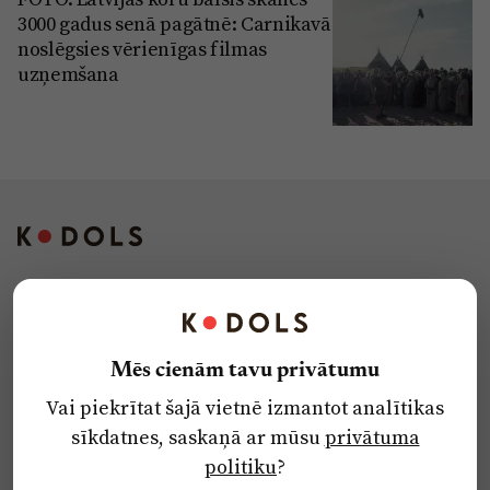
3000 gadus senā pagātnē: Carnikavā
noslēgsies vērienīgas filmas
uzņemšana
Kontakti
Reklāma
Mēs cienām tavu privātumu
Par laikrakstu
Vai piekrītat šajā vietnē izmantot analītikas
Privātuma politika
sīkdatnes, saskaņā ar mūsu
privātuma
Ētikas kodekss
politiku
?
Lietošanas noteikumi