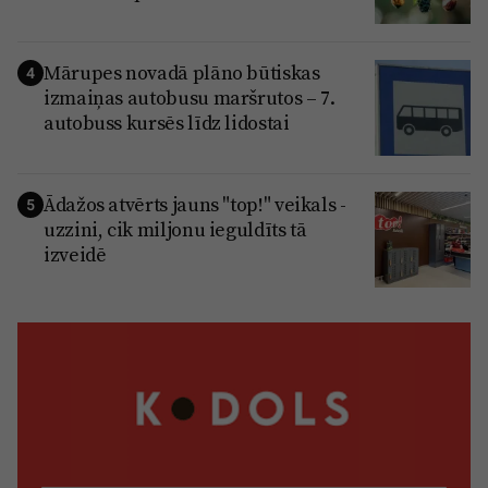
Mārupes novadā plāno būtiskas
4
izmaiņas autobusu maršrutos – 7.
autobuss kursēs līdz lidostai
Ādažos atvērts jauns "top!" veikals -
5
uzzini, cik miljonu ieguldīts tā
izveidē