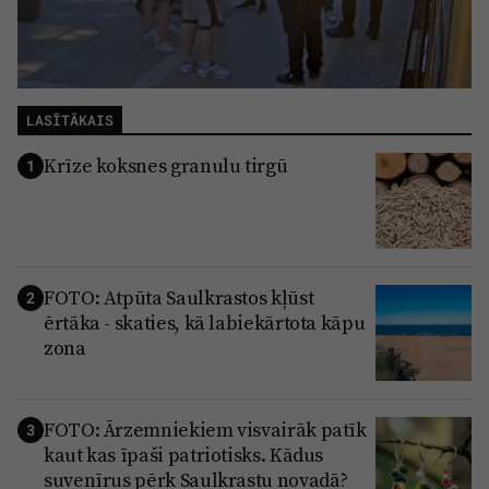
LASĪTĀKAIS
Krīze koksnes granulu tirgū
1
FOTO: Atpūta Saulkrastos kļūst
2
ērtāka - skaties, kā labiekārtota kāpu
zona
FOTO: Ārzemniekiem visvairāk patīk
3
kaut kas īpaši patriotisks. Kādus
suvenīrus pērk Saulkrastu novadā?