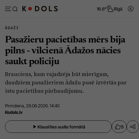
16.6°
Rīgā
ĀDAŽI
Pasažieru pacietības mērs bija
Abonēt
Pieslēgties
pilns - vilcienā Ādažos nācies
saukt policiju
Ziņas
Tēmas
Brauciens, kam vajadzēja būt mierīgam,
Politika
Viedokļi
daudziem pasažieriem Ādažu pusē izvērtās par
Pašvaldības
Dzīve un ticība
īstu pacietības pārbaudījumu.
Izglītība
Ekonomika
Pirmdiena, 29.06.2026. 14:40
Veselība
Krimināli
Kodols.lv
Ģimene
Izklaide
Klausīties audio formātā
5
Vide
Sarunas