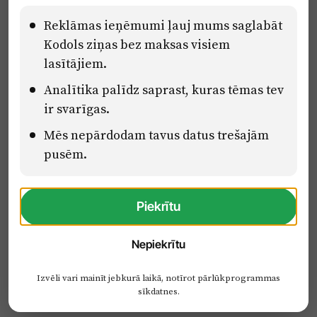
Pārredzamības paziņojumi
Reklāmas ieņēmumi ļauj mums saglabāt
Kodols ziņas bez maksas visiem
lasītājiem.
Eiropas Savienības Atveseļošanas un noturības mehānisma plāna
Analītika palīdz saprast, kuras tēmas tev
2.2. reformu un investīciju virziena “Uzņēmumu digitālā
transformācija un inovācijas” 2.2.1.5.i. investīcijas “Mediju nozares
ir svarīgas.
uzņēmumu digitālās transformācijas veicināšana” pasākuma
Mēs nepārdodam tavus datus trešajām
“Mācības mediju nozares speciālistu digitālās kompetences un
zināšanu pilnveidošanai” projektā Latvijas Mediju nozares
pusēm.
kompetenču centrs (2.2.1.5.i.0/2/24/A/CFLA/001).
Piekrītu
Nepiekrītu
Izvēli vari mainīt jebkurā laikā, notīrot pārlūkprogrammas
sīkdatnes.