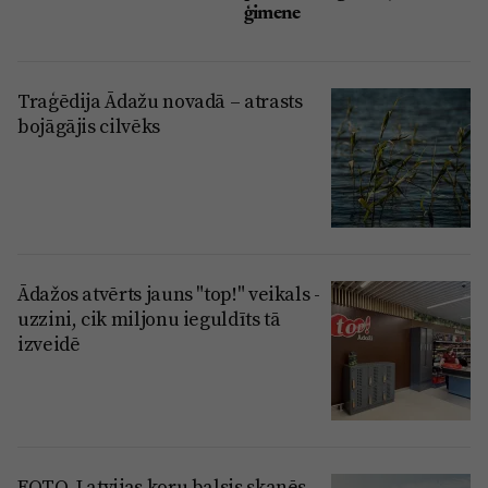
ģimene
Traģēdija Ādažu novadā – atrasts
bojāgājis cilvēks
Ādažos atvērts jauns "top!" veikals -
uzzini, cik miljonu ieguldīts tā
izveidē
FOTO. Latvijas koru balsis skanēs