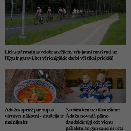
Lielas pārmaiņas velobraucējiem: trīs jauni maršruti uz
Rīgu ir gatavi, bet vērienīgākie darbi vēl tikai priekšā!
Ādažos spriež par zupas
No simtiem uz tūkstošiem:
virtuves nākotni - situācija ir
Ādažu novadā plāno
mainījusies
daudzkārtīgi celt vienu
pabalstu, to gan saņems retā