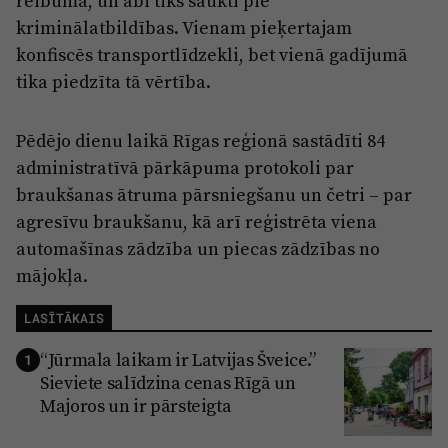
reibumā, un abi tiks saukti pie
Reklāma
kriminālatbildības. Vienam pieķertajam
Jūrmala
Par laikrakstu
konfiscēs transportlīdzekli, bet vienā gadījumā
Privātuma politika
tika piedzīta tā vērtība.
Ētikas kodekss
Pēdējo dienu laikā Rīgas reģionā sastādīti 84
Lietošanas noteikumi
administratīvā pārkāpuma protokoli par
Pārredzamības paziņojumi
braukšanas ātruma pārsniegšanu un četri – par
agresīvu braukšanu, kā arī reģistrēta viena
Sludinājumi
automašīnas zādzība un piecas zādzības no
mājokļa.
LASĪTĀKAIS
“Jūrmala laikam ir Latvijas Šveice.”
1
Sieviete salīdzina cenas Rīgā un
Majoros un ir pārsteigta