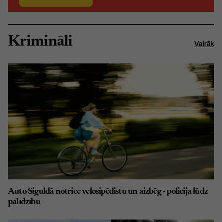
Krimināli
Vairāk
Auto Siguldā notriec velosipēdistu un aizbēg - policija lūdz
palīdzību