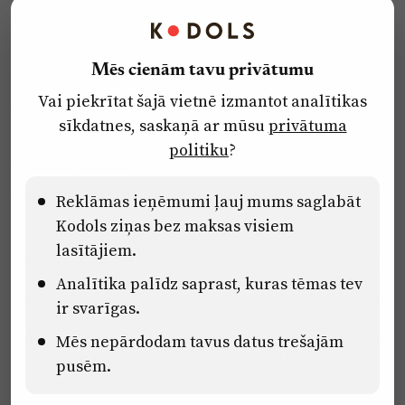
Kontakti
Reklāma
Mēs cienām tavu privātumu
Par laikrakstu
Vai piekrītat šajā vietnē izmantot analītikas
Privātuma politika
sīkdatnes, saskaņā ar mūsu
privātuma
Ētikas kodekss
politiku
?
Lietošanas noteikumi
Pārredzamības paziņojumi
Reklāmas ieņēmumi ļauj mums saglabāt
Kodols ziņas bez maksas visiem
lasītājiem.
Eiropas Savienības Atveseļošanas un noturības mehānisma plāna
Analītika palīdz saprast, kuras tēmas tev
2.2. reformu un investīciju virziena “Uzņēmumu digitālā
transformācija un inovācijas” 2.2.1.5.i. investīcijas “Mediju nozares
ir svarīgas.
uzņēmumu digitālās transformācijas veicināšana” pasākuma
“Mācības mediju nozares speciālistu digitālās kompetences un
Mēs nepārdodam tavus datus trešajām
zināšanu pilnveidošanai” projektā Latvijas Mediju nozares
pusēm.
kompetenču centrs (2.2.1.5.i.0/2/24/A/CFLA/001).