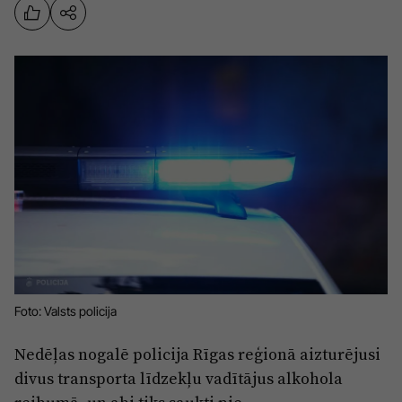
Sports
Pasākumi
Drošība
Pierīga
Projekti
Ādaži
Mediju atbalsta fonds
Ķekava
Zivju fonds
Mārupe
Zaļā nākotne
Olaine
Iedvesmai nav vecuma
Ropaži
Vide
Foto: Valsts policija
Salaspils
Kodols
Nedēļas nogalē policija Rīgas reģionā aizturējusi
Saulkrasti
Kontakti
divus transporta līdzekļu vadītājus alkohola
Sigulda