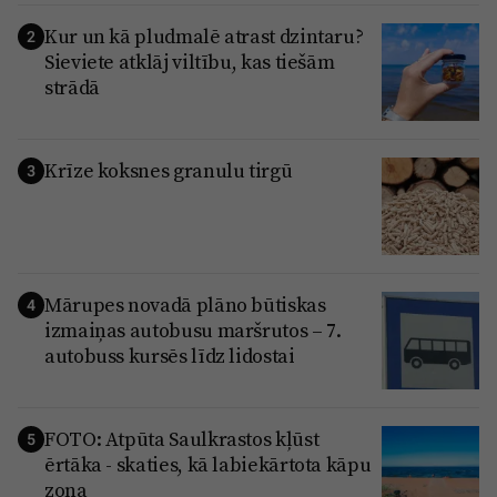
Kur un kā pludmalē atrast dzintaru?
2
Sieviete atklāj viltību, kas tiešām
strādā
Krīze koksnes granulu tirgū
3
Mārupes novadā plāno būtiskas
4
izmaiņas autobusu maršrutos – 7.
autobuss kursēs līdz lidostai
FOTO: Atpūta Saulkrastos kļūst
5
ērtāka - skaties, kā labiekārtota kāpu
zona