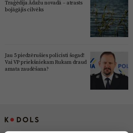
Traģēdija Ādažu novadā – atrasts
bojāgājis cilvēks
Jau 5 piedzērušies policisti šogad!
Vai VP priekšniekam Rukam draud
amata zaudēšana?