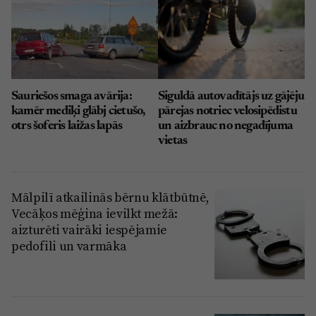
Sauriešos smaga avārija:
Siguldā autovadītājs uz gājēju
kamēr mediķi glābj cietušo,
pārejas notriec velosipēdistu
otrs šoferis laižas lapās
un aizbrauc no negadījuma
vietas
Mālpilī atkailinās bērnu klātbūtnē,
Vecāķos mēģina ievilkt mežā:
aizturēti vairāki iespējamie
pedofili un varmāka