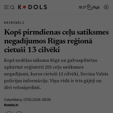
19.5°
Rīgā
KRIMINĀLI
Kopš pirmdienas ceļu satiksmes
Abonēt
Pieslēgties
negadījumos Rīgas reģionā
cietuši 13 cilvēki
Ziņas
Tēmas
Kopš nedēļas sākuma Rīgā un galvaspilsētas
Politika
Viedokļi
apkārtnē reģistrēti 203 ceļu satiksmes
Pašvaldības
Dzīve un ticība
negadījumi, kuros cietuši 13 cilvēki, liecina Valsts
policijas informācija. Viņu vidū ir trīs gājēji un
Izglītība
Ekonomika
divi velosipēdisti.
Veselība
Krimināli
Ceturtdiena, 07.05.2026. 09:09
Ģimene
Izklaide
Kodols.lv
Vide
Sarunas