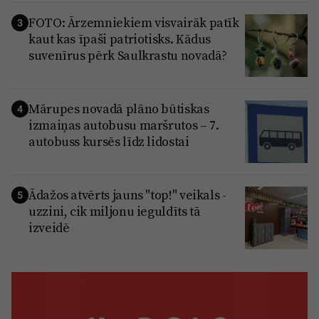
FOTO: Ārzemniekiem visvairāk patīk
3
kaut kas īpaši patriotisks. Kādus
suvenīrus pērk Saulkrastu novadā?
Mārupes novadā plāno būtiskas
4
izmaiņas autobusu maršrutos – 7.
autobuss kursēs līdz lidostai
Ādažos atvērts jauns "top!" veikals -
5
uzzini, cik miljonu ieguldīts tā
izveidē