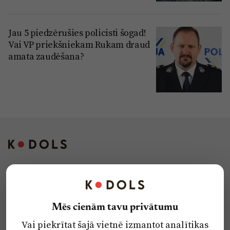
Jau 5 piedzērušies policisti šogad!
Vai VP priekšniekam Rukam draud
amata zaudēšana?
Kontakti
Reklāma
Mēs cienām tavu privātumu
Par laikrakstu
Vai piekrītat šajā vietnē izmantot analītikas
Privātuma politika