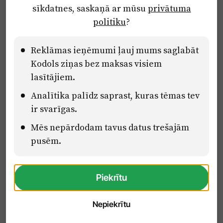
sīkdatnes, saskaņā ar mūsu
privātuma
Ētikas kodekss
politiku
?
Lietošanas noteikumi
Pārredzamības paziņojumi
Reklāmas ieņēmumi ļauj mums saglabāt
Kodols ziņas bez maksas visiem
lasītājiem.
Eiropas Savienības Atveseļošanas un noturības mehānisma plāna
Analītika palīdz saprast, kuras tēmas tev
2.2. reformu un investīciju virziena “Uzņēmumu digitālā
transformācija un inovācijas” 2.2.1.5.i. investīcijas “Mediju nozares
ir svarīgas.
uzņēmumu digitālās transformācijas veicināšana” pasākuma
Mēs nepārdodam tavus datus trešajām
“Mācības mediju nozares speciālistu digitālās kompetences un
zināšanu pilnveidošanai” projektā Latvijas Mediju nozares
pusēm.
kompetenču centrs (2.2.1.5.i.0/2/24/A/CFLA/001).
Piekrītu
Nepiekrītu