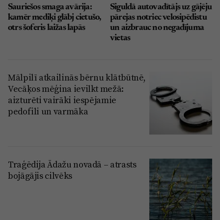
Sauriešos smaga avārija:
Siguldā autovadītājs uz gājēju
kamēr mediķi glābj cietušo,
pārejas notriec velosipēdistu
otrs šoferis laižas lapās
un aizbrauc no negadījuma
vietas
Mālpilī atkailinās bērnu klātbūtnē,
Vecāķos mēģina ievilkt mežā:
aizturēti vairāki iespējamie
pedofili un varmāka
Traģēdija Ādažu novadā – atrasts
bojāgājis cilvēks