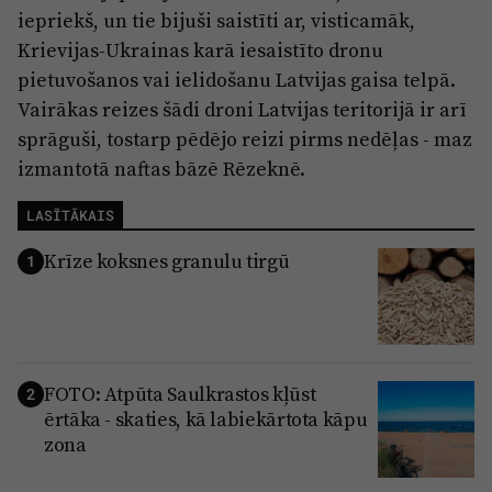
iepriekš, un tie bijuši saistīti ar, visticamāk,
Krievijas-Ukrainas karā iesaistīto dronu
pietuvošanos vai ielidošanu Latvijas gaisa telpā.
Vairākas reizes šādi droni Latvijas teritorijā ir arī
sprāguši, tostarp pēdējo reizi pirms nedēļas - maz
izmantotā naftas bāzē Rēzeknē.
LASĪTĀKAIS
Krīze koksnes granulu tirgū
1
FOTO: Atpūta Saulkrastos kļūst
2
ērtāka - skaties, kā labiekārtota kāpu
zona