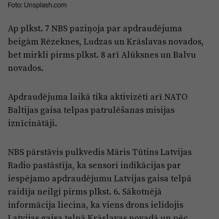
Reklāma
Foto: Unsplash.com
Jūrmala
Par laikrakstu
Ap plkst. 7 NBS paziņoja par apdraudējuma
Privātuma politika
beigām Rēzeknes, Ludzas un Krāslavas novados,
bet mirkli pirms plkst. 8 arī Alūksnes un Balvu
Ētikas kodekss
novados.
Lietošanas noteikumi
Pārredzamības paziņojumi
Apdraudējuma laikā tika aktivizēti arī NATO
Baltijas gaisa telpas patrulēšanas misijas
Sludinājumi
iznīcinātāji.
NBS pārstāvis pulkvedis Māris Tūtins Latvijas
Radio pastāstīja, ka sensori indikācijas par
iespējamo apdraudējumu Latvijas gaisa telpā
raidīja neilgi pirms plkst. 6. Sākotnējā
informācija liecina, ka viens drons ielidojis
Latvijas gaisa telpā Krāslavas novadā un pēc