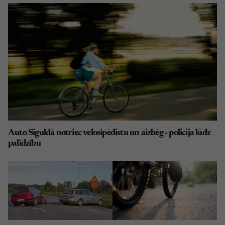
Auto Siguldā notriec velosipēdistu un aizbēg - policija lūdz
palīdzību