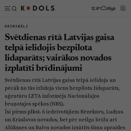
12.8°
Rīgā
KRIMINĀLI
Svētdienas rītā Latvijas gaisa
Abonēt
Pieslēgties
telpā ielidojis bezpilota
lidaparāts; vairākos novados
Ziņas
Tēmas
izplatīti brīdinājumi
Politika
Viedokļi
Svētdienas rītā Latvijas gaisa telpā ielidoja un
Pašvaldības
Dzīve un ticība
pēcāk no tās izlidoja viens bezpilota lidaparāts,
Izglītība
Ekonomika
aģentūru LETA informēja Nacionālajos
bruņotajos spēkos (NBS).
Veselība
Krimināli
Īsi pirms plkst. 6 iedzīvotājiem Rēzeknes, Ludzas
Ģimene
Izklaide
un Krāslavas novados, bet pēc neilga brīža arī
Vide
Alūksnes un Balvu novados izsūtīts šūnu apraides
Sarunas