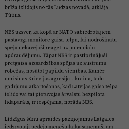
brīža izlidojis no tās Ludzas novadā, atklāja
Tūtins.
NBS uzsver, ka kopā ar NATO sabiedrotajiem
pastāvīgi monitorē gaisa telpu, lai nodrošinātu
spēju nekavējoši reaģēt uz potenciālu
apdraudējumu. Tāpat NBS ir pastiprinājuši
pretgaisa aizsardzības spējas uz austrumu
robežas, nosūtot papildu vienības. Kamēr
norisinās Krievijas agresija Ukrainā, tādu
gadījumu atkārtošanās, kad Latvijas gaisa telpā
ielido vai tai pietuvojas ārvalstu bezpilota
lidaparāts, ir iespējama, norāda NBS.
Līdzīgus šūnu apraides paziņojumus Latgales
iedzīvotāji pēdējo mēnešu laikā saņēmuši arī