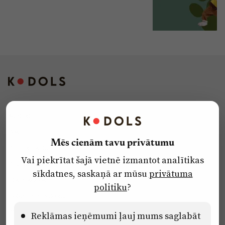
Kontakti
Reklāma
Mēs cienām tavu privātumu
Par laikrakstu
Vai piekrītat šajā vietnē izmantot analītikas
Privātuma politika
sīkdatnes, saskaņā ar mūsu
privātuma
Ētikas kodekss
politiku
?
Lietošanas noteikumi
Pārredzamības paziņojumi
Reklāmas ieņēmumi ļauj mums saglabāt