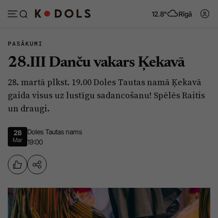
12.8°
Rīgā
PASĀKUMI
28.III Danču vakars Ķekavā
Abonēt
Pieslēgties
28. martā plkst. 19.00 Doles Tautas namā Ķekavā
gaida visus uz lustīgu sadancošanu! Spēlēs Raitis
Ziņas
Tēmas
un draugi.
Politika
Viedokļi
Doles Tautas nams
28
Pašvaldības
Dzīve un ticība
Mar
19:00
Izglītība
Ekonomika
Veselība
Krimināli
Ģimene
Izklaide
Vide
Sarunas