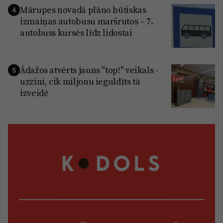
Mārupes novadā plāno būtiskas
4
izmaiņas autobusu maršrutos – 7.
autobuss kursēs līdz lidostai
Ādažos atvērts jauns "top!" veikals -
5
uzzini, cik miljonu ieguldīts tā
izveidē