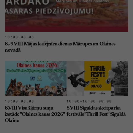
10:00 08.08
8.-9.VIII Mājas kafejnīcu dienas Mārupes un Olaines
novadā
10:00 08.08
10:00-16:00 08.08
8.VIII Visu šķirņu suņu
8.VIII Siguldas skeitparka
izstāde "Olaines kauss 2026"
festivāls "Thrill Fest" Siguldā
Olainē