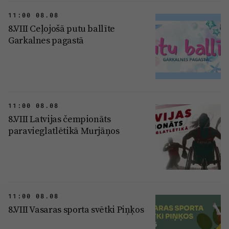
11:00 08.08
8.VIII Ceļojošā putu ballīte
Garkalnes pagastā
11:00 08.08
8.VIII Latvijas čempionāts
paravieglatlētikā Murjāņos
11:00 08.08
8.VIII Vasaras sporta svētki Piņķos