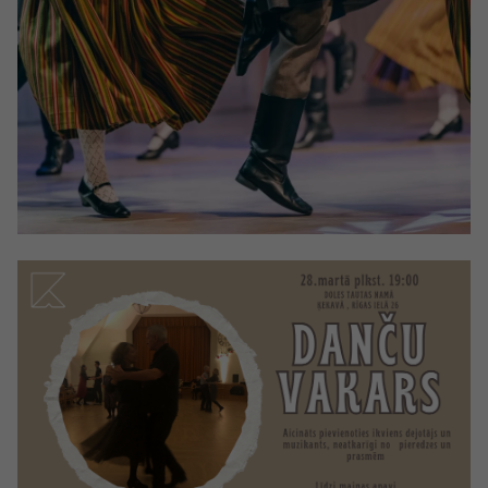
Sports
Pasākumi
Drošība
Pierīga
Projekti
Ādaži
Mediju atbalsta fonds
Ķekava
Zivju fonds
Mārupe
Zaļā nākotne
Olaine
Iedvesmai nav vecuma
Ropaži
Vide
Salaspils
Kodols
Saulkrasti
Kontakti
Sigulda