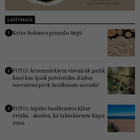
Reklāma
Jūrmala
Par laikrakstu
LASĪTĀKAIS
Privātuma politika
Krīze koksnes granulu tirgū
1
Ētikas kodekss
Lietošanas noteikumi
Pārredzamības paziņojumi
FOTO: Ārzemniekiem visvairāk patīk
Sludinājumi
2
kaut kas īpaši patriotisks. Kādus
suvenīrus pērk Saulkrastu novadā?
FOTO: Atpūta Saulkrastos kļūst
3
ērtāka - skaties, kā labiekārtota kāpu
zona