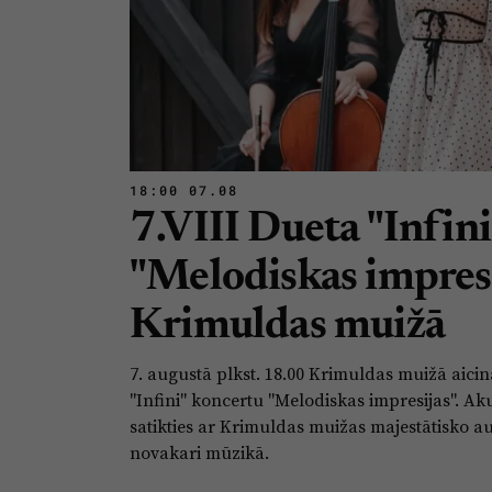
18:00 07.08
7.VIII Dueta "Infin
"Melodiskas impresi
Krimuldas muižā
7. augustā plkst. 18.00 Krimuldas muižā aicin
"Infini" koncertu "Melodiskas impresijas". Ak
satikties ar Krimuldas muižas majestātisko au
novakari mūzikā.