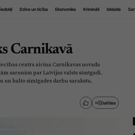
iedokļi
Dzīve un ticība
Ekonomika
Krimināli
Izklaide
Sar
ks Carnikavā
niecības centrs aicina Carnikavas novada
ltām sarunām par Latvijas valsts simtgadi.
stu un balto simtgades darbu sarakstu.
Dalīties