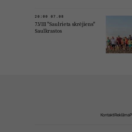
20:00 07.08
7.VIII "Saulrieta skrējiens"
Saulkrastos
Kontakti
Reklāma
P