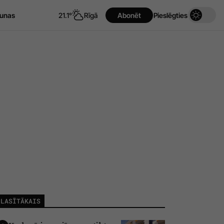
unas
21.1°
Rīgā
Abonēt
Pieslēgties
LASĪTĀKAIS