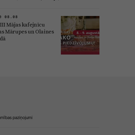
0 08.08
VIII Mājas kafejnīcu
as Mārupes un Olaines
dā
amības paziņojumi