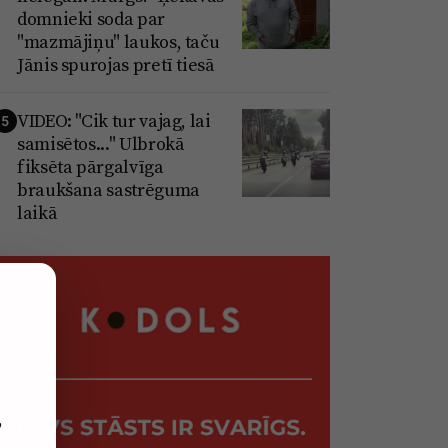
domnieki soda par
"mazmājiņu" laukos, taču
Jānis spurojas pretī tiesā
VIDEO: "Cik tur vajag, lai
5
samisētos..." Ulbrokā
fiksēta pārgalvīga
braukšana sastrēguma
laikā
,