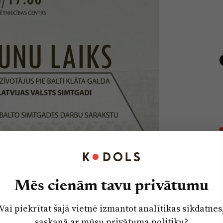
Mēs cienām tavu privātumu
Vai piekrītat šajā vietnē izmantot analītikas sīkdatnes
saskaņā ar mūsu
privātuma politiku
?