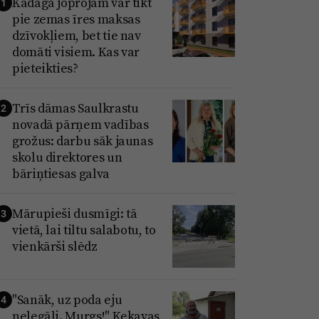
Kadagā joprojām var tikt
1
pie zemas īres maksas
dzīvokļiem, bet tie nav
domāti visiem. Kas var
pieteikties?
Trīs dāmas Saulkrastu
2
novadā pārņem vadības
grožus: darbu sāk jaunas
skolu direktores un
bāriņtiesas galva
Mārupieši dusmīgi: tā
3
vietā, lai tiltu salabotu, to
vienkārši slēdz
"Sanāk, uz poda eju
4
nelegāli. Murgs!" Ķekavas