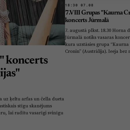
18:30 07.08
7.VIII Grupas "Kaurna C
koncerts Jūrmalā
7. augustā plkst. 18.30 Horna 
Jūrmalā notiks vasaras koncer
kura uzstāsies grupa “Kaurna
Cronin” (Austrālija). Ieeja bez
i" koncerts
jas"
a uz ķeltu arfas un čella dueta
ustiskais stīgu skanējums
ru, lai radītu vasarīgi svinīgu