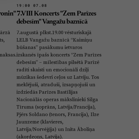
19:00 07.08
ronin"
7.VIII Koncerts "Zem Parīzes
debesīm" Vangažu baznīcā
dārzā
7.augustā plkst.19.00 vēsturiskajā
ts,
LELB Vangažu baznīcā “Kaimiņu
būšanas” pasākumu ietvaros
 maksas.
izskanēs īpašs koncerts “Zem Parīzes
debesīm” – mīlestības pilsētā Parīzē
radīti skaisti un emocionāli dziļi
mūzikas šedevri ceļos uz Latviju. Tos
meklējuši, atraduši, izsapņojuši un
izdziedās Parīzes Bastīlijas
Nacionālās operas mākslinieki Silga
Tīruma (soprāns, Latvija/Francija),
Pjērs Soldano (tenors, Francija), Ilze
Jaunzeme (klavieres,
Latvija/Norvēģija) un Inita Āboliņa
(akordeons, Latvija).