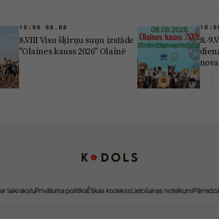
10:00 08.08
10:0
8.VIII Visu šķirņu suņu izstāde
8.-9.
"Olaines kauss 2026" Olainē
dien
nova
ar laikrakstu
Privātuma politika
Ētikas kodekss
Lietošanas noteikumi
Pārredz