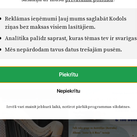
Reklāmas ieņēmumi ļauj mums saglabāt Kodols
ziņas bez maksas visiem lasītājiem.
Analītika palīdz saprast, kuras tēmas tev ir svarīgas
Mēs nepārdodam tavus datus trešajām pusēm.
Piekrītu
Nepiekrītu
Izvēli vari mainīt jebkurā laikā, notīrot pārlūkprogrammas sīkdatnes.