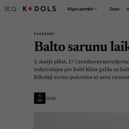
Ropaži
Rīgas apriņķis
Ziņas
V
Pasākumi
Sludinājumi
PASĀKUMI
Balto sarunu lai
3. maijā plkst. 17 Carnikavas novadpēt
iedzīvotājus pie balti klāta galda uz ba
Rīkotāji aicina pulcēties ar savu ciena
1
03:00
Jan