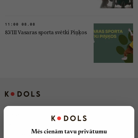
11:00 08.08
8.VIII Vasaras sporta svētki Piņķos
Kontakti
Reklāma
Mēs cienām tavu privātumu
Par laikrakstu