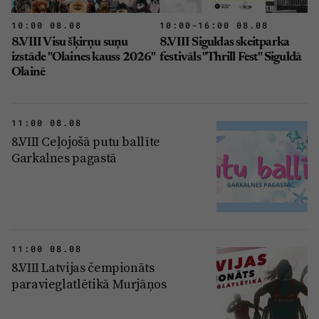
10:00 08.08
10:00-16:00 08.08
8.VIII Visu šķirņu suņu
8.VIII Siguldas skeitparka
izstāde "Olaines kauss 2026"
festivāls "Thrill Fest" Siguldā
Olainē
11:00 08.08
8.VIII Ceļojošā putu ballīte
Garkalnes pagastā
11:00 08.08
8.VIII Latvijas čempionāts
paravieglatlētikā Murjāņos