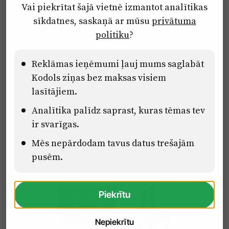
Vai piekrītat šajā vietnē izmantot analītikas
Privātuma politika
sīkdatnes, saskaņā ar mūsu
privātuma
Ētikas kodekss
politiku
?
Lietošanas noteikumi
Pārredzamības paziņojumi
Reklāmas ieņēmumi ļauj mums saglabāt
Kodols ziņas bez maksas visiem
lasītājiem.
Eiropas Savienības Atveseļošanas un noturības mehānisma plāna
Analītika palīdz saprast, kuras tēmas tev
2.2. reformu un investīciju virziena “Uzņēmumu digitālā
transformācija un inovācijas” 2.2.1.5.i. investīcijas “Mediju nozares
ir svarīgas.
uzņēmumu digitālās transformācijas veicināšana” pasākuma
Mēs nepārdodam tavus datus trešajām
“Mācības mediju nozares speciālistu digitālās kompetences un
zināšanu pilnveidošanai” projektā Latvijas Mediju nozares
pusēm.
kompetenču centrs (2.2.1.5.i.0/2/24/A/CFLA/001).
Piekrītu
Nepiekrītu