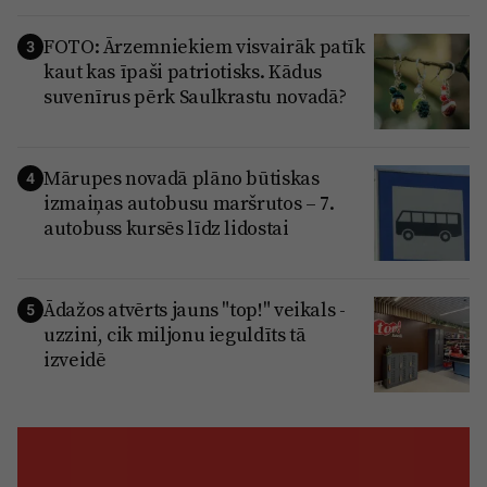
Reklāma
Jūrmala
FOTO: Ārzemniekiem visvairāk patīk
Par laikrakstu
3
kaut kas īpaši patriotisks. Kādus
Privātuma politika
suvenīrus pērk Saulkrastu novadā?
Ētikas kodekss
Lietošanas noteikumi
Mārupes novadā plāno būtiskas
4
izmaiņas autobusu maršrutos – 7.
Pārredzamības paziņojumi
autobuss kursēs līdz lidostai
Sludinājumi
Ādažos atvērts jauns "top!" veikals -
5
uzzini, cik miljonu ieguldīts tā
izveidē