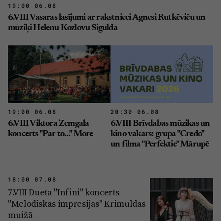
19:00 06.08
6.VIII Vasaras lasījumi ar rakstnieci Agnesi Rutkēviču un
mūziķi Helēnu Kozlovu Siguldā
19:00 06.08
20:30 06.08
6.VIII Viktora Zemgala
6.VIII Brīvdabas mūzikas un
koncerts "Par to…" Morē
kino vakars: grupa "Credo"
un filma "Perfektie" Mārupē
18:00 07.08
7.VIII Dueta "Infini" koncerts
"Melodiskas impresijas" Krimuldas
muižā