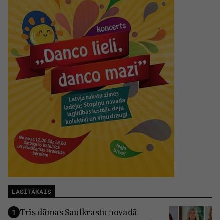
Reklāma
Jūrmala
Par laikrakstu
Privātuma politika
Ētikas kodekss
Lietošanas noteikumi
Pārredzamības paziņojumi
Sludinājumi
LASĪTĀKAIS
Trīs dāmas Saulkrastu novadā
1