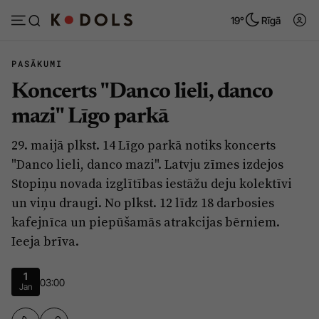
19°
Rīgā
PASĀKUMI
Koncerts "Danco lieli, danco
Abonēt
Pieslēgties
mazi" Līgo parkā
29. maijā plkst. 14 Līgo parkā notiks koncerts
Ziņas
Tēmas
"Danco lieli, danco mazi". Latvju zīmes izdejos
Politika
Viedokļi
Stopiņu novada izglītības iestāžu deju kolektīvi
un viņu draugi. No plkst. 12 līdz 18 darbosies
Pašvaldības
Dzīve un ticība
kafejnīca un piepūšamās atrakcijas bērniem.
Izglītība
Ekonomika
Ieeja brīva.
Veselība
Krimināli
1
Ģimene
Izklaide
03:00
Jan
Vide
Sarunas