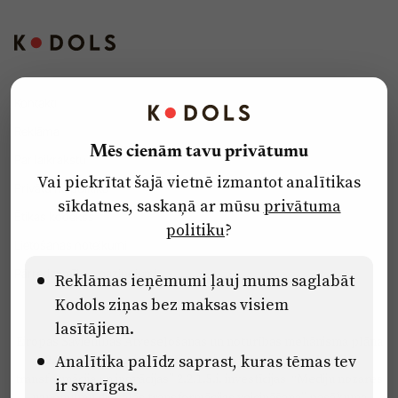
Kontakti
Reklāma
Mēs cienām tavu privātumu
Par laikrakstu
Vai piekrītat šajā vietnē izmantot analītikas
Privātuma politika
sīkdatnes, saskaņā ar mūsu
privātuma
Ētikas kodekss
politiku
?
Lietošanas noteikumi
Pārredzamības paziņojumi
Reklāmas ieņēmumi ļauj mums saglabāt
Kodols ziņas bez maksas visiem
lasītājiem.
Eiropas Savienības Atveseļošanas un noturības mehānisma plāna
Analītika palīdz saprast, kuras tēmas tev
2.2. reformu un investīciju virziena “Uzņēmumu digitālā
transformācija un inovācijas” 2.2.1.5.i. investīcijas “Mediju nozares
ir svarīgas.
uzņēmumu digitālās transformācijas veicināšana” pasākuma