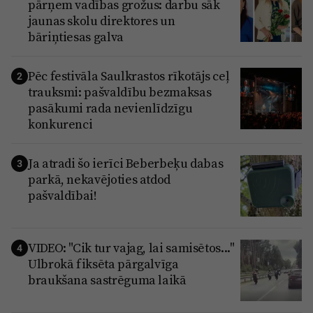
pārņem vadības grožus: darbu sāk
jaunas skolu direktores un
bāriņtiesas galva
Pēc festivāla Saulkrastos rīkotājs ceļ
2
trauksmi: pašvaldību bezmaksas
pasākumi rada nevienlīdzīgu
konkurenci
Ja atradi šo ierīci Beberbeķu dabas
3
parkā, nekavējoties atdod
pašvaldībai!
VIDEO: "Cik tur vajag, lai samisētos..."
4
Ulbrokā fiksēta pārgalvīga
braukšana sastrēguma laikā