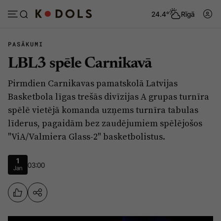
24.4°
Rīgā
PASĀKUMI
LBL3 spēle Carnikavā
Abonēt
Pieslēgties
Pirmdien Carnikavas pamatskolā Latvijas
Basketbola līgas trešās divīzijas A grupas turnīra
Ziņas
Tēmas
spēlē vietējā komanda uzņems turnīra tabulas
līderus, pagaidām bez zaudējumiem spēlējošos
Politika
Viedokļi
"ViA/Valmiera Glass-2" basketbolistus.
Pašvaldības
Dzīve un ticība
Izglītība
Ekonomika
1
03:00
Jan
Veselība
Krimināli
Ģimene
Izklaide
Vide
Sarunas