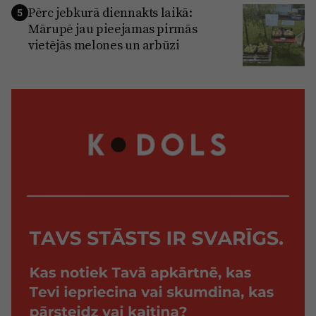
Pērc jebkurā diennakts laikā:
5
Mārupē jau pieejamas pirmās
vietējās melones un arbūzi