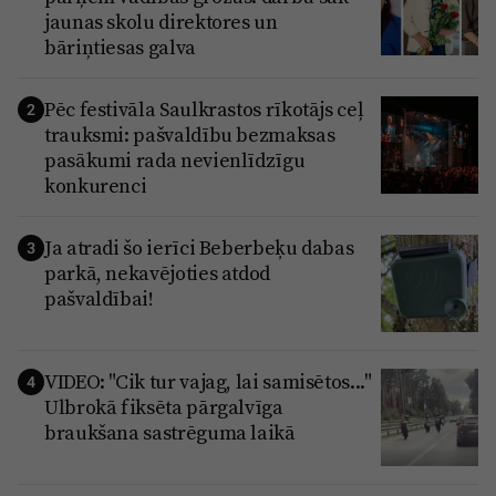
Reklāma
jaunas skolu direktores un
Jūrmala
bāriņtiesas galva
Par laikrakstu
Privātuma politika
Pēc festivāla Saulkrastos rīkotājs ceļ
2
Ētikas kodekss
trauksmi: pašvaldību bezmaksas
pasākumi rada nevienlīdzīgu
Lietošanas noteikumi
konkurenci
Pārredzamības paziņojumi
Ja atradi šo ierīci Beberbeķu dabas
3
Sludinājumi
parkā, nekavējoties atdod
pašvaldībai!
VIDEO: "Cik tur vajag, lai samisētos..."
4
Ulbrokā fiksēta pārgalvīga
braukšana sastrēguma laikā