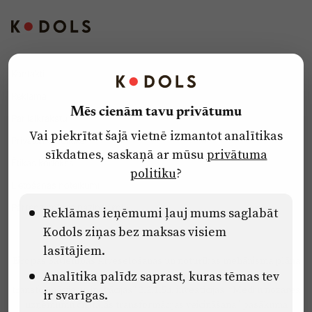
Kontakti
Reklāma
Mēs cienām tavu privātumu
Par laikrakstu
Vai piekrītat šajā vietnē izmantot analītikas
Privātuma politika
sīkdatnes, saskaņā ar mūsu
privātuma
Ētikas kodekss
politiku
?
Lietošanas noteikumi
Pārredzamības paziņojumi
Reklāmas ieņēmumi ļauj mums saglabāt
Kodols ziņas bez maksas visiem
lasītājiem.
Eiropas Savienības Atveseļošanas un noturības mehānisma plāna
Analītika palīdz saprast, kuras tēmas tev
2.2. reformu un investīciju virziena “Uzņēmumu digitālā
transformācija un inovācijas” 2.2.1.5.i. investīcijas “Mediju nozares
ir svarīgas.
uzņēmumu digitālās transformācijas veicināšana” pasākuma