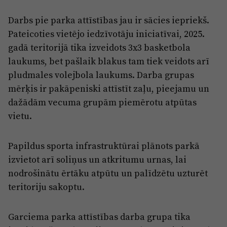
Darbs pie parka attīstības jau ir sācies iepriekš.
Pateicoties vietējo iedzīvotāju iniciatīvai, 2025.
gadā teritorijā tika izveidots 3x3 basketbola
laukums, bet pašlaik blakus tam tiek veidots arī
pludmales volejbola laukums. Darba grupas
mērķis ir pakāpeniski attīstīt zaļu, pieejamu un
dažādām vecuma grupām piemērotu atpūtas
vietu.
Papildus sporta infrastruktūrai plānots parkā
izvietot arī soliņus un atkritumu urnas, lai
nodrošinātu ērtāku atpūtu un palīdzētu uzturēt
teritoriju sakoptu.
Garciema parka attīstības darba grupa tika