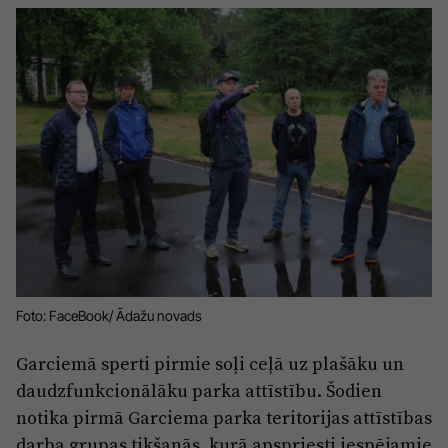
Sports
Pasākumi
Drošība
Pierīga
Projekti
Ādaži
Mediju atbalsta fonds
Ķekava
Zivju fonds
Mārupe
Zaļā nākotne
Olaine
Iedvesmai nav vecuma
Foto: FaceBook/ Ādažu novads
Ropaži
Vide
Garciemā sperti pirmie soļi ceļā uz plašāku un
Salaspils
Kodols
daudzfunkcionālāku parka attīstību. Šodien
Saulkrasti
Kontakti
notika pirmā Garciema parka teritorijas attīstības
Sigulda
darba grupas tikšanās, kurā apspriesti iespējamie