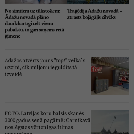
No simtiem uz tūkstošiem:
Traģēdija Ādažu novadā –
Ādažu novadā plāno
atrasts bojāgājis cilvēks
daudzkārtīgi celt vienu
pabalstu, to gan saņems retā
ģimene
Ādažos atvērts jauns "top!" veikals -
uzzini, cik miljonu ieguldīts tā
izveidē
FOTO. Latvijas koru balsis skanēs
3000 gadus senā pagātnē: Carnikavā
noslēgsies vērienīgas filmas
uzņemšana