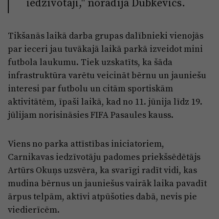
iedzīvotāji," norādīja Dubkēvičs.
Tikšanās laikā darba grupas dalībnieki vienojās
par ieceri jau tuvākajā laikā parkā izveidot mini
futbola laukumu. Tiek uzskatīts, ka šāda
infrastruktūra varētu veicināt bērnu un jauniešu
interesi par futbolu un citām sportiskām
aktivitātēm, īpaši laikā, kad no 11. jūnija līdz 19.
jūlijam norisināsies
FIFA Pasaules kauss
.
Viens no parka attīstības iniciatoriem,
Carnikavas iedzīvotāju padomes priekšsēdētājs
Artūrs Okuņs
uzsvēra, ka svarīgi radīt vidi, kas
mudina bērnus un jauniešus vairāk laika pavadīt
ārpus telpām, aktīvi atpūšoties dabā, nevis pie
viedierīcēm.