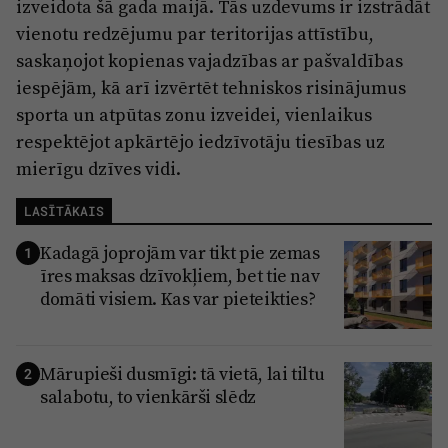
izveidota šā gada maijā. Tās uzdevums ir izstrādāt
vienotu redzējumu par teritorijas attīstību,
saskaņojot kopienas vajadzības ar pašvaldības
iespējām, kā arī izvērtēt tehniskos risinājumus
sporta un atpūtas zonu izveidei, vienlaikus
respektējot apkārtējo iedzīvotāju tiesības uz
mierīgu dzīves vidi.
LASĪTĀKAIS
Kadagā joprojām var tikt pie zemas
1
īres maksas dzīvokļiem, bet tie nav
domāti visiem. Kas var pieteikties?
Mārupieši dusmīgi: tā vietā, lai tiltu
2
salabotu, to vienkārši slēdz