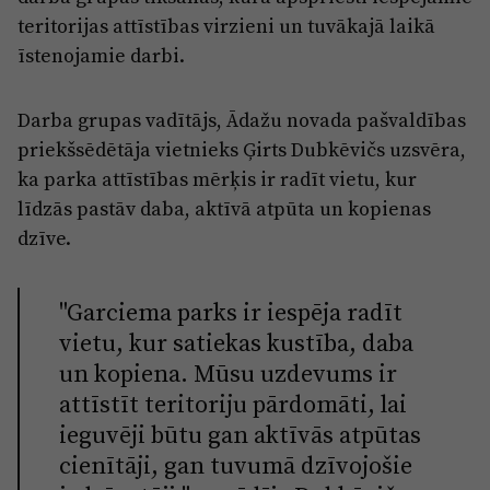
Reklāma
teritorijas attīstības virzieni un tuvākajā laikā
Jūrmala
Par laikrakstu
īstenojamie darbi.
Privātuma politika
Darba grupas vadītājs, Ādažu novada pašvaldības
Ētikas kodekss
priekšsēdētāja vietnieks
Ģirts Dubkēvičs
uzsvēra,
Lietošanas noteikumi
ka parka attīstības mērķis ir radīt vietu, kur
līdzās pastāv daba, aktīvā atpūta un kopienas
Pārredzamības paziņojumi
dzīve.
Sludinājumi
"Garciema parks ir iespēja radīt
vietu, kur satiekas kustība, daba
un kopiena. Mūsu uzdevums ir
attīstīt teritoriju pārdomāti, lai
ieguvēji būtu gan aktīvās atpūtas
cienītāji, gan tuvumā dzīvojošie