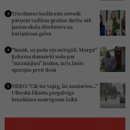
Trīs dāmas Saulkrastu novadā
3
pārņem vadības grožus: darbu sāk
jaunas skolu direktores un
bāriņtiesas galva
"Sanāk, uz poda eju nelegāli. Murgs!"
4
Ķekavas domnieki soda par
"mazmājiņu" laukos, taču Jānis
spurojas pretī tiesā
VIDEO: "Cik tur vajag, lai samisētos..."
5
Ulbrokā fiksēta pārgalvīga
braukšana sastrēguma laikā