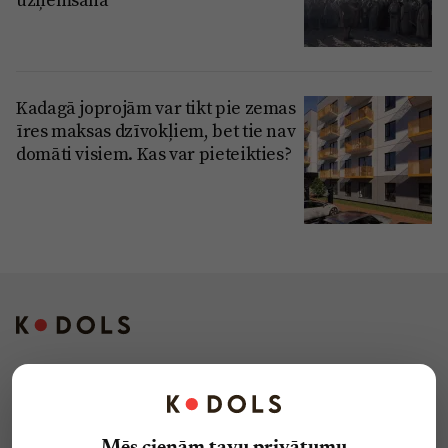
Kadagā joprojām var tikt pie zemas
īres maksas dzīvokļiem, bet tie nav
domāti visiem. Kas var pieteikties?
Kontakti
Reklāma