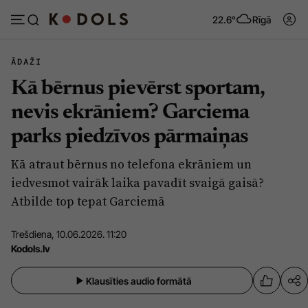
22.6°
Rīgā
ĀDAŽI
Kā bērnus pievērst sportam,
Abonēt
Pieslēgties
nevis ekrāniem? Garciema
parks piedzīvos pārmaiņas
Ziņas
Tēmas
Kā atraut bērnus no telefona ekrāniem un
Politika
Viedokļi
iedvesmot vairāk laika pavadīt svaigā gaisā?
Pašvaldības
Dzīve un ticība
Atbilde top tepat Garciemā
Izglītība
Ekonomika
Trešdiena, 10.06.2026. 11:20
Veselība
Krimināli
Kodols.lv
Ģimene
Izklaide
Klausīties audio formātā
Vide
Sarunas