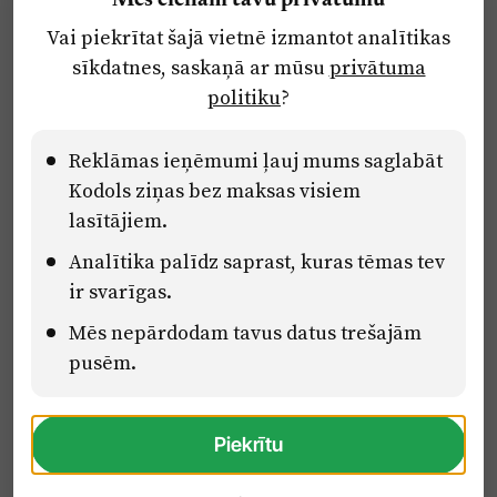
Mēs cienām tavu privātumu
Par laikrakstu
Vai piekrītat šajā vietnē izmantot analītikas
Privātuma politika
sīkdatnes, saskaņā ar mūsu
privātuma
Ētikas kodekss
politiku
?
Lietošanas noteikumi
Pārredzamības paziņojumi
Reklāmas ieņēmumi ļauj mums saglabāt
Kodols ziņas bez maksas visiem
lasītājiem.
Eiropas Savienības Atveseļošanas un noturības mehānisma plāna
Analītika palīdz saprast, kuras tēmas tev
2.2. reformu un investīciju virziena “Uzņēmumu digitālā
transformācija un inovācijas” 2.2.1.5.i. investīcijas “Mediju nozares
ir svarīgas.
uzņēmumu digitālās transformācijas veicināšana” pasākuma
Mēs nepārdodam tavus datus trešajām
“Mācības mediju nozares speciālistu digitālās kompetences un
zināšanu pilnveidošanai” projektā Latvijas Mediju nozares
pusēm.
kompetenču centrs (2.2.1.5.i.0/2/24/A/CFLA/001).
Piekrītu