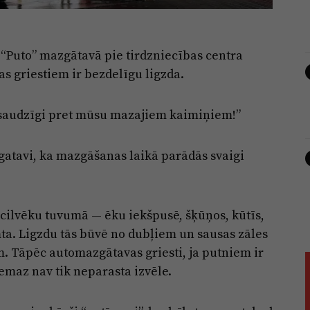
“Puto” mazgātavā pie tirdzniecības centra
s griestiem ir bezdelīgu ligzda.
n saudzīgi pret mūsu mazajiem kaimiņiem!”
gatavi, ka mazgāšanas laikā parādās svaigi
i cilvēku tuvumā — ēku iekšpusē, šķūņos, kūtīs,
mta. Ligzdu tās būvē no dubļiem un sausas zāles
ām. Tāpēc automazgātavas griesti, ja putniem ir
nemaz nav tik neparasta izvēle.