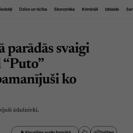
iedokļi
Dzīve un ticība
Ekonomika
Krimināli
Izklaide
Sar
 parādās svaigi
i “Puto”
amanījuši ko
bijuši ādažnieki.
Klausīties audio formātā
Dalīties