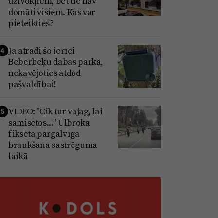
dzīvokļiem, bet tie nav
domāti visiem. Kas var
pieteikties?
Ja atradi šo ierīci
4
Beberbeķu dabas parkā,
nekavējoties atdod
pašvaldībai!
VIDEO: "Cik tur vajag, lai
5
samisētos..." Ulbrokā
fiksēta pārgalvīga
braukšana sastrēguma
laikā