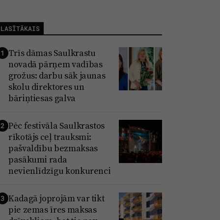
LASĪTĀKAIS
Trīs dāmas Saulkrastu
1
novadā pārņem vadības
grožus: darbu sāk jaunas
skolu direktores un
bāriņtiesas galva
Pēc festivāla Saulkrastos
2
rīkotājs ceļ trauksmi:
pašvaldību bezmaksas
pasākumi rada
nevienlīdzīgu konkurenci
Kadagā joprojām var tikt
3
pie zemas īres maksas