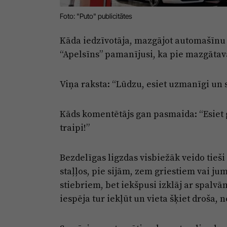
Foto: "Puto" publicitātes
Kāda iedzīvotāja, mazgājot automašīnu 
“Apelsīns” pamanījusi, ka pie mazgātava
Viņa raksta: “Lūdzu, esiet uzmanīgi u
Kāds komentētājs gan pasmaida: “Esiet 
traipi!”
Bezdelīgas ligzdas visbiežāk veido tieš
staļļos, pie sijām, zem griestiem vai ju
stiebriem, bet iekšpusi izklāj ar spalv
iespēja tur iekļūt un vieta šķiet droša, 