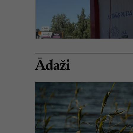
Ādaži