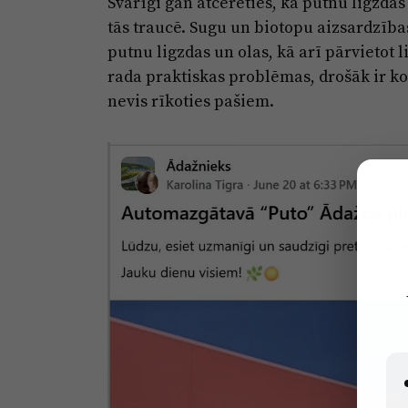
Svarīgi gan atcerēties, ka putnu ligzdas
tās traucē. Sugu un biotopu aizsardzības
putnu ligzdas un olas, kā arī pārvietot li
rada praktiskas problēmas, drošāk ir ko
nevis rīkoties pašiem.