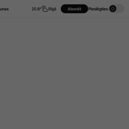
unas
20.8°
Rīgā
Abonēt
Pieslēgties