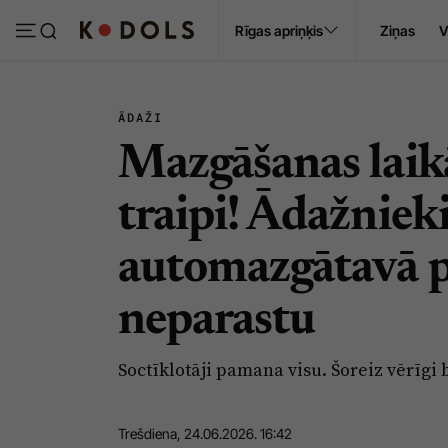
Ropaži
Rīgas apriņķis
Ziņas
V
Pasākumi
Sludinājumi
ĀDAŽI
Mazgāšanas laikā
traipi! Ādažniek
automazgātavā p
neparastu
Soctīklotāji pamana visu. Šoreiz vērīgi 
Trešdiena, 24.06.2026. 16:42