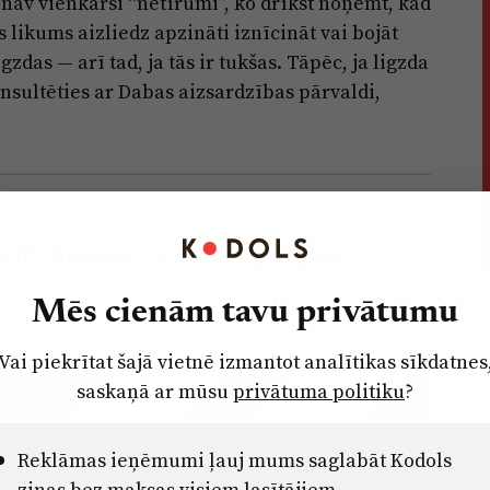
 nav vienkārši “netīrumi”, ko drīkst noņemt, kad
 likums aizliedz apzināti iznīcināt vai bojāt
gzdas — arī tad, ja tās ir tukšas. Tāpēc, ja ligzda
nsultēties ar Dabas aizsardzības pārvaldi,
Mēs cienām tavu privātumu
Vai piekrītat šajā vietnē izmantot analītikas sīkdatnes
saskaņā ar mūsu
privātuma politiku
?
Reklāmas ieņēmumi ļauj mums saglabāt Kodols
ziņas bez maksas visiem lasītājiem.