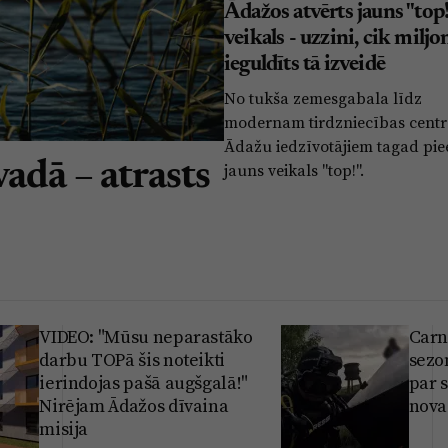
Ādažos atvērts jauns "top!
veikals - uzzini, cik miljo
ieguldīts tā izveidē
No tukša zemesgabala līdz
modernam tirdzniecības cent
Ādažu iedzīvotājiem tagad pi
adā – atrasts
jauns veikals "top!".
VIDEO: "Mūsu neparastāko
Carn
darbu TOPā šis noteikti
sezon
ierindojas pašā augšgalā!"
par 
Nirējam Ādažos dīvaina
nova
misija