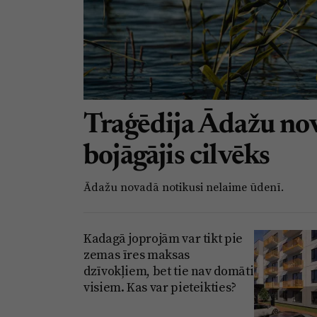
Traģēdija Ādažu nov
bojāgājis cilvēks
Ādažu novadā notikusi nelaime ūdenī.
Kadagā joprojām var tikt pie
zemas īres maksas
dzīvokļiem, bet tie nav domāti
visiem. Kas var pieteikties?