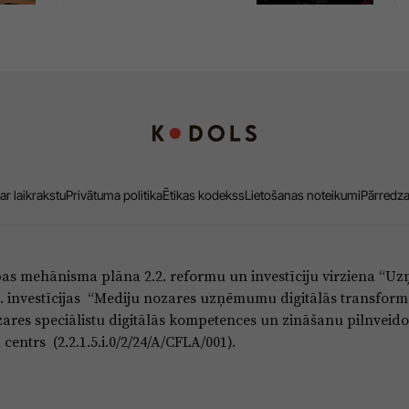
ar laikrakstu
Privātuma politika
Ētikas kodekss
Lietošanas noteikumi
Pārredz
bas mehānisma plāna 2.2. reformu un investīciju virziena “
5.i. investīcijas “Mediju nozares uzņēmumu digitālās transform
res speciālistu digitālās kompetences un zināšanu pilnveido
entrs (2.2.1.5.i.0/2/24/A/CFLA/001).