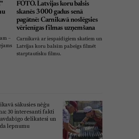
"
FOTO. Latvijas koru balsis
nu
skanēs 3000 gadus senā
pagātnē: Carnikavā noslēgsies
vērienīgas filmas uzņemšana
ram –
Carnikavā ar iespaidīgiem skatiem un
eejams
Latvijas koru balsīm pabeigs filmēt
starptautisku filmu.
ikavā sākusies nēģu
a: 30 interesanti fakti
savdabīgo delikatesi un
da lepnumu