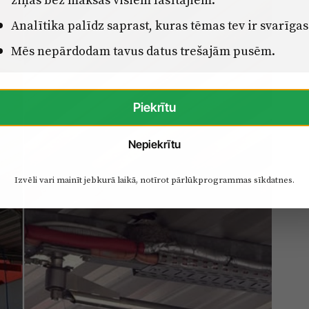
Analītika palīdz saprast, kuras tēmas tev ir svarīgas
Mēs nepārdodam tavus datus trešajām pusēm.
Piekrītu
Nepiekrītu
Izvēli vari mainīt jebkurā laikā, notīrot pārlūkprogrammas sīkdatnes.