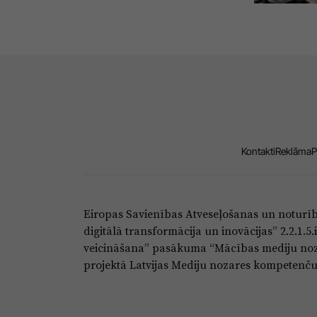
Kontakti
Reklāma
P
Eiropas Savienības Atveseļošanas un noturī
digitālā transformācija un inovācijas” 2.2.1.
veicināšana” pasākuma “Mācības mediju noza
projektā Latvijas Mediju nozares kompetenču c