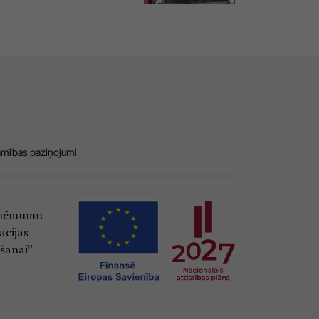
amības paziņojumi
Uzņēmumu
ācijas
šanai”