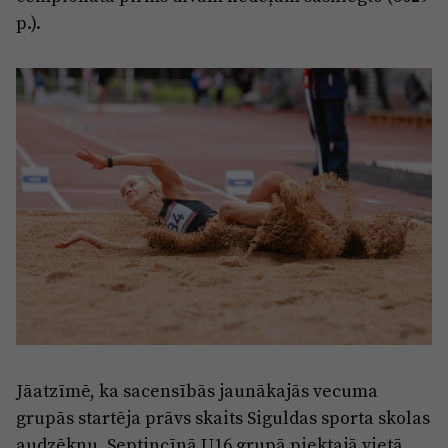
p.).
Jāatzīmē, ka sacensībās jaunākajās vecuma
grupās startēja prāvs skaits Siguldas sporta skolas
audzēkņu. Septiņcīņā U16 grupā piektajā vietā