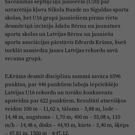
Sacensībās septiņcīņā juniorēm (U20) par
Reklāma
Jūrmala
uzvarētāju kļuva Nikola Bunde no Siguldas sporta
Par laikrakstu
skolas, bet U16 grupā jauniešiem pirmo vietu
Privātuma politika
desmitcīņā izcīnīja Ādažu Bērnu un jaunatnes
sporta skolas un Latvijas Bērnu un jauniešu
Ētikas kodekss
sporta asociācijas pārstāvis Edvards Krūms, kurš
Lietošanas noteikumi
turklāt sasniedza jaunu Latvijas rekordu savā
Pārredzamības paziņojumi
vecuma grupā.
Sludinājumi
E.Krūms desmit disciplīnu summā savāca 6596
punktus, par 446 punktiem laboja iepriekšējo
Latvijas U16 rekordu un tuvāko konkurentu
apsteidza par 622 punktiem. Rezultāti atsevišķos
veidos: 100 m – 11,62 s, tālums – 5,88 m, lode –
14,48 m, augstums – 1,70 m, 400 m – 53,08 s, 110
m/b – 14,48 s, disks – 44,93 m, kārts – 3,40 m, šķēps
– 47,81 m, 1500 m - 4:47,12.