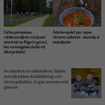
Lielas pārmaiņas
Ādažos spriež par zupas
velobraucējiem: trīs jauni
virtuves nākotni - situācija ir
maršruti uz Rīgu ir gatavi,
mainījusies
bet vērienīgākie darbi vēl
tikai priekšā!
No simtiem uz tūkstošiem: Ādažu
novadā plāno daudzkārtīgi celt
vienu pabalstu, to gan saņems retā
ģimene