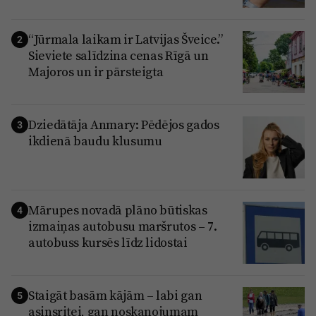
“Jūrmala laikam ir Latvijas Šveice.”
2
Sieviete salīdzina cenas Rīgā un
Majoros un ir pārsteigta
Dziedātāja Anmary: Pēdējos gados
3
ikdienā baudu klusumu
Mārupes novadā plāno būtiskas
4
izmaiņas autobusu maršrutos – 7.
autobuss kursēs līdz lidostai
Staigāt basām kājām – labi gan
5
asinsritei, gan noskaņojumam