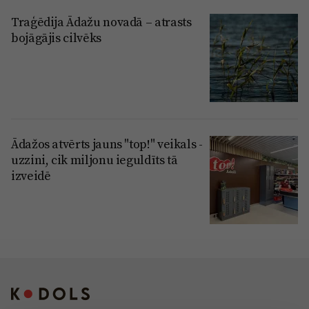
Traģēdija Ādažu novadā – atrasts
bojāgājis cilvēks
Ādažos atvērts jauns "top!" veikals -
uzzini, cik miljonu ieguldīts tā
izveidē