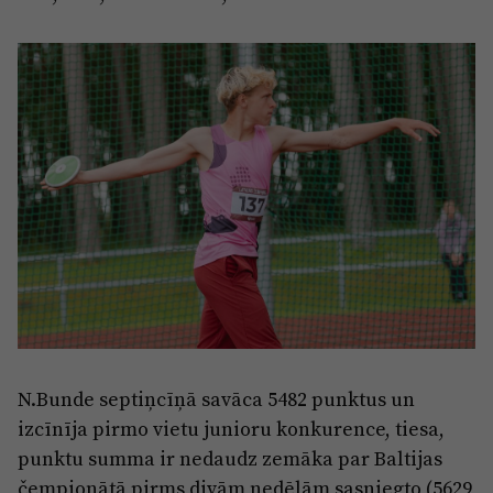
N.Bunde septiņcīņā savāca 5482 punktus un
izcīnīja pirmo vietu junioru konkurence, tiesa,
punktu summa ir nedaudz zemāka par Baltijas
čempionātā pirms divām nedēļām sasniegto (5629