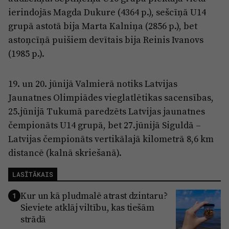
ierindojās Magda Dukure (4364 p.), sešcīņā U14
grupā astotā bija Marta Kalniņa (2856 p.), bet
astoņcīņā puišiem devītais bija Reinis Ivanovs
(1985 p.).
19. un 20. jūnijā Valmierā notiks Latvijas
Jaunatnes Olimpiādes vieglatlētikas sacensības,
25.jūnijā Tukumā paredzēts Latvijas jaunatnes
čempionāts U14 grupā, bet 27.jūnijā Siguldā –
Latvijas čempionāts vertikālajā kilometrā 8,6 km
distancē (kalnā skriešanā).
LASĪTĀKAIS
Kur un kā pludmalē atrast dzintaru?
1
Sieviete atklāj viltību, kas tiešām
strādā