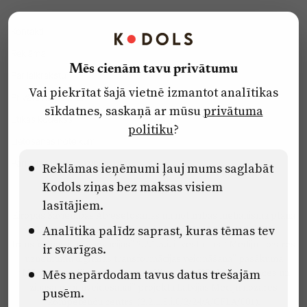
Kontakti
Reklāma
Mēs cienām tavu privātumu
Par laikrakstu
Vai piekrītat šajā vietnē izmantot analītikas
Privātuma politika
sīkdatnes, saskaņā ar mūsu
privātuma
Ētikas kodekss
politiku
?
Lietošanas noteikumi
Pārredzamības paziņojumi
Reklāmas ieņēmumi ļauj mums saglabāt
Kodols ziņas bez maksas visiem
lasītājiem.
Eiropas Savienības Atveseļošanas un noturības mehānisma plāna
Analītika palīdz saprast, kuras tēmas tev
2.2. reformu un investīciju virziena “Uzņēmumu digitālā
transformācija un inovācijas” 2.2.1.5.i. investīcijas “Mediju nozares
ir svarīgas.
uzņēmumu digitālās transformācijas veicināšana” pasākuma
Mēs nepārdodam tavus datus trešajām
“Mācības mediju nozares speciālistu digitālās kompetences un
zināšanu pilnveidošanai” projektā Latvijas Mediju nozares
pusēm.
kompetenču centrs (2.2.1.5.i.0/2/24/A/CFLA/001).