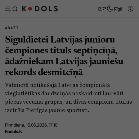
19.7°
Rīgā
ĀDAŽI
Siguldietei Latvijas junioru
Abonēt
Pieslēgties
čempiones tituls septiņcīņā,
ādažniekam Latvijas jauniešu
Ziņas
Tēmas
rekords desmitcīņā
Politika
Viedokļi
Valmierā notikušajā Latvijas čempionātā
Pašvaldības
Dzīve un ticība
vieglatlētikas daudzcīņās noskaidroti laureāti
Izglītība
Ekonomika
piecās vecuma grupās, un divās čempionu titulus
izcīnīja Pierīgas jaunie sportisti.
Veselība
Krimināli
Ģimene
Izklaide
Pirmdiena, 15.06.2026. 17:10
Kodols.lv
Vide
Sarunas