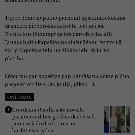
Tāpēc dome neplāno pārņemt apsaimniekošanā
draudzei piederošās kapsētu teritorijas.
Vienlaikus lēmumprojekts paredz atbalstīt
Jaundubultu kapsētas paplašināšanu teritorijā
starp Kapsētas ielu un Slokas ielu 4636 m2
platībā.
Lēmumu par kapsētas paplašināšanu dome plāno
pieņemt otrdien, 30. jūnijā, plkst. 10.
LASĪTĀKAIS
Trīs dāmas Saulkrastu novadā
1
pārņem vadības grožus: darbu sāk
jaunas skolu direktores un
bāriņtiesas galva