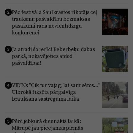
Pēc festivāla Saulkrastos rīkotājs ceļ
2
trauksmi: pašvaldību bezmaksas
pasākumi rada nevienlīdzīgu
konkurenci
Ja atradi šo ierīci Beberbeķu dabas
3
parkā, nekavējoties atdod
pašvaldībai!
VIDEO: "Cik tur vajag, lai samisētos..."
4
Ulbrokā fiksēta pārgalvīga
braukšana sastrēguma laikā
Pērc jebkurā diennakts laikā:
5
Mārupē jau pieejamas pirmās