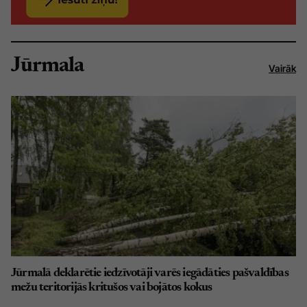
Jūrmala
Vairāk
Jūrmalā deklarētie iedzīvotāji varēs iegādāties pašvaldības
mežu teritorijās kritušos vai bojātos kokus