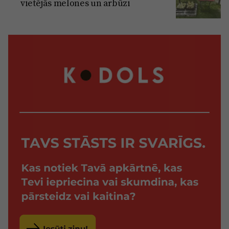
vietējās melones un arbūzi