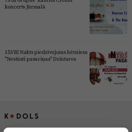
koncerts Jūrmalā
15.VIII Nakts piedzīvojums bērniem
"Nestāsti pasaciņas" Dzintaros