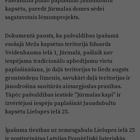
Pašvaldība plāno paplašināt Jaundubultu
Reklāma
kapsētu, paredz Jūrmalas domes sēdei
Jūrmala
Par laikrakstu
sagatavotais lēmumprojekts.
Privātuma politika
Dokumentā pausts, ka pašvaldības īpašumā
Ētikas kodekss
esošajā Meža kapsētas teritorijā Eduarda
Lietošanas noteikumi
Veidenbauma ielā 1, Jūrmalā, pašlaik nav
Pārredzamības paziņojumi
iespējama tradicionālo apbedījumu vietu
paplašināšana, jo daļā teritorijas to liedz augsts
Sludinājumi
gruntsūdeņu līmenis, savukārt daļā teritorijas ir
jānodrošina sanitārās aizsargjoslas prasības.
Tāpēc pašvaldības iestāde "Jūrmalas kapi" ir
izvērtējusi iespēju paplašināt Jaundubultu
kapsētu Lielupes ielā 25.
Īpašuma tiesības uz zemesgabalu Lielupes ielā 25
ir nostiprinātas Latvijas Evaņģēliski luteriskās