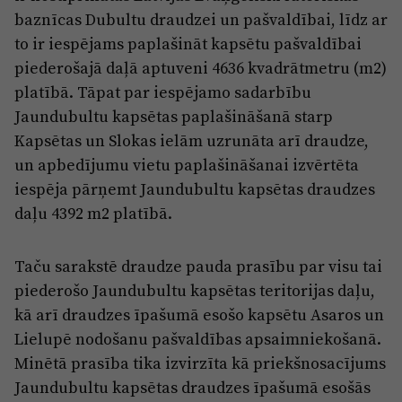
baznīcas Dubultu draudzei un pašvaldībai, līdz ar
to ir iespējams paplašināt kapsētu pašvaldībai
piederošajā daļā aptuveni 4636 kvadrātmetru (m2)
platībā. Tāpat par iespējamo sadarbību
Jaundubultu kapsētas paplašināšanā starp
Kapsētas un Slokas ielām uzrunāta arī draudze,
un apbedījumu vietu paplašināšanai izvērtēta
iespēja pārņemt Jaundubultu kapsētas draudzes
daļu 4392 m2 platībā.
Taču sarakstē draudze pauda prasību par visu tai
piederošo Jaundubultu kapsētas teritorijas daļu,
kā arī draudzes īpašumā esošo kapsētu Asaros un
Lielupē nodošanu pašvaldības apsaimniekošanā.
Minētā prasība tika izvirzīta kā priekšnosacījums
Jaundubultu kapsētas draudzes īpašumā esošās