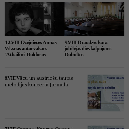
12.VIII Dzejnieces Annas
9.VIII Draudzes kora
Vīksnas autorvakars
jubilejas dievkalpojums
"Atkailini" Bulduros
Dubultos
8.VIII Vācu un austriešu tautas
melodijas koncertā Jūrmalā
7.VIII Grupas "Kaurna Cronin"