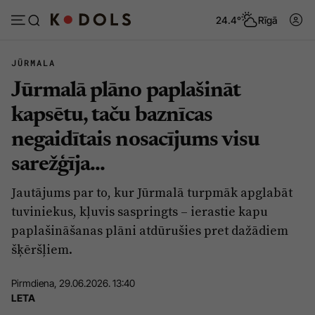
24.4°
Rīgā
JŪRMALA
Jūrmalā plāno paplašināt
Abonēt
Pieslēgties
kapsētu, taču baznīcas
negaidītais nosacījums visu
Ziņas
Tēmas
sarežģīja...
Politika
Viedokļi
Jautājums par to, kur Jūrmalā turpmāk apglabāt
Pašvaldības
Dzīve un ticība
tuviniekus, kļuvis saspringts – ierastie kapu
Izglītība
Ekonomika
paplašināšanas plāni atdūrušies pret dažādiem
šķēršļiem.
Veselība
Krimināli
Ģimene
Izklaide
Pirmdiena, 29.06.2026. 13:40
LETA
Vide
Sarunas