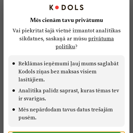
Kontakti
Reklāma
Mēs cienām tavu privātumu
Par laikrakstu
Vai piekrītat šajā vietnē izmantot analītikas
Privātuma politika
sīkdatnes, saskaņā ar mūsu
privātuma
Ētikas kodekss
politiku
?
Lietošanas noteikumi
Pārredzamības paziņojumi
Reklāmas ieņēmumi ļauj mums saglabāt
Kodols ziņas bez maksas visiem
lasītājiem.
Eiropas Savienības Atveseļošanas un noturības mehānisma plāna
Analītika palīdz saprast, kuras tēmas tev
2.2. reformu un investīciju virziena “Uzņēmumu digitālā
transformācija un inovācijas” 2.2.1.5.i. investīcijas “Mediju nozares
ir svarīgas.
uzņēmumu digitālās transformācijas veicināšana” pasākuma
Mēs nepārdodam tavus datus trešajām
“Mācības mediju nozares speciālistu digitālās kompetences un
zināšanu pilnveidošanai” projektā Latvijas Mediju nozares
pusēm.
kompetenču centrs (2.2.1.5.i.0/2/24/A/CFLA/001).