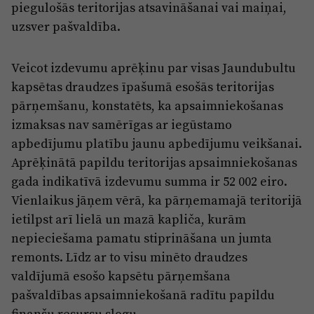
piegulošās teritorijas atsavināšanai vai maiņai,
uzsver pašvaldība.
Veicot izdevumu aprēķinu par visas Jaundubultu
kapsētas draudzes īpašumā esošās teritorijas
pārņemšanu, konstatēts, ka apsaimniekošanas
izmaksas nav samērīgas ar iegūstamo
apbedījumu platību jaunu apbedījumu veikšanai.
Aprēķinātā papildu teritorijas apsaimniekošanas
gada indikatīvā izdevumu summa ir 52 002 eiro.
Vienlaikus jāņem vērā, ka pārņemamajā teritorijā
ietilpst arī lielā un mazā kapliča, kurām
nepieciešama pamatu stiprināšana un jumta
remonts. Līdz ar to visu minēto draudzes
valdījumā esošo kapsētu pārņemšana
pašvaldības apsaimniekošanā radītu papildu
finanšu resursu slogu.