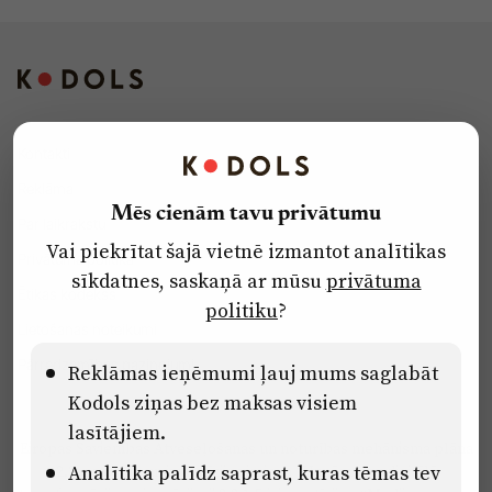
Kontakti
Reklāma
Mēs cienām tavu privātumu
Par laikrakstu
Vai piekrītat šajā vietnē izmantot analītikas
Privātuma politika
sīkdatnes, saskaņā ar mūsu
privātuma
Ētikas kodekss
politiku
?
Lietošanas noteikumi
Pārredzamības paziņojumi
Reklāmas ieņēmumi ļauj mums saglabāt
Kodols ziņas bez maksas visiem
lasītājiem.
Eiropas Savienības Atveseļošanas un noturības mehānisma plāna
Analītika palīdz saprast, kuras tēmas tev
2.2. reformu un investīciju virziena “Uzņēmumu digitālā