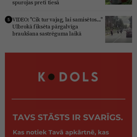
spurojas pretī tiesā
VIDEO: "Cik tur vajag, lai samisētos..."
5
Ulbrokā fiksēta pārgalvīga
braukšana sastrēguma laikā