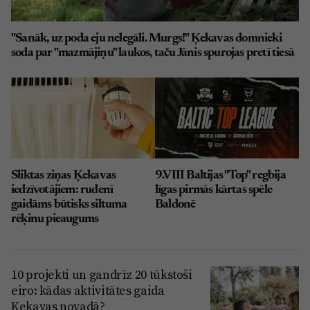
"Sanāk, uz poda eju nelegāli. Murgs!" Ķekavas domnieki
soda par "mazmājiņu" laukos, taču Jānis spurojas pretī tiesā
Sliktas ziņas Ķekavas
9.VIII Baltijas "Top" regbija
iedzīvotājiem: rudenī
līgas pirmās kārtas spēle
gaidāms būtisks siltuma
Baldonē
rēķinu pieaugums
10 projekti un gandrīz 20 tūkstoši
eiro: kādas aktivitātes gaida
Ķekavas novadā?