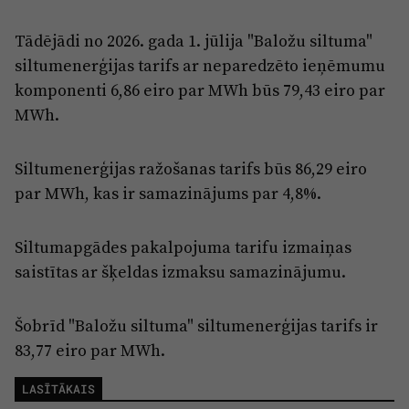
Reklāma
Jūrmala
Par laikrakstu
Tādējādi no 2026. gada 1. jūlija "Baložu siltuma"
siltumenerģijas tarifs ar neparedzēto ieņēmumu
Privātuma politika
komponenti 6,86 eiro par MWh būs 79,43 eiro par
Ētikas kodekss
MWh.
Lietošanas noteikumi
Siltumenerģijas ražošanas tarifs būs 86,29 eiro
Pārredzamības paziņojumi
par MWh, kas ir samazinājums par 4,8%.
Sludinājumi
Siltumapgādes pakalpojuma tarifu izmaiņas
saistītas ar šķeldas izmaksu samazinājumu.
Šobrīd "Baložu siltuma" siltumenerģijas tarifs ir
83,77 eiro par MWh.
LASĪTĀKAIS