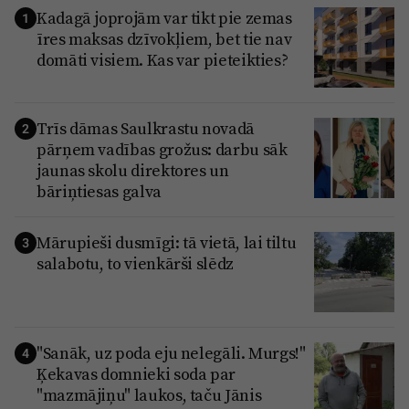
Kadagā joprojām var tikt pie zemas
1
īres maksas dzīvokļiem, bet tie nav
domāti visiem. Kas var pieteikties?
Trīs dāmas Saulkrastu novadā
2
pārņem vadības grožus: darbu sāk
jaunas skolu direktores un
bāriņtiesas galva
Mārupieši dusmīgi: tā vietā, lai tiltu
3
salabotu, to vienkārši slēdz
"Sanāk, uz poda eju nelegāli. Murgs!"
4
Ķekavas domnieki soda par
"mazmājiņu" laukos, taču Jānis