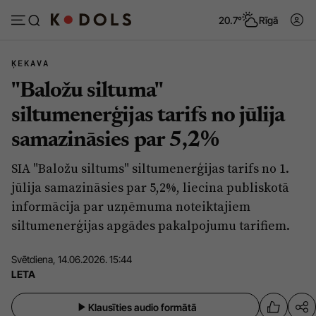
20.7°
Rīgā
ĶEKAVA
"Baložu siltuma"
Abonēt
Pieslēgties
siltumenerģijas tarifs no jūlija
samazināsies par 5,2%
Ziņas
Tēmas
SIA "Baložu siltums" siltumenerģijas tarifs no 1.
Politika
Viedokļi
jūlija samazināsies par 5,2%, liecina publiskotā
Pašvaldības
Dzīve un ticība
informācija par uzņēmuma noteiktajiem
siltumenerģijas apgādes pakalpojumu tarifiem.
Izglītība
Ekonomika
Veselība
Krimināli
Svētdiena, 14.06.2026. 15:44
LETA
Ģimene
Izklaide
Vide
Sarunas
Klausīties audio formātā