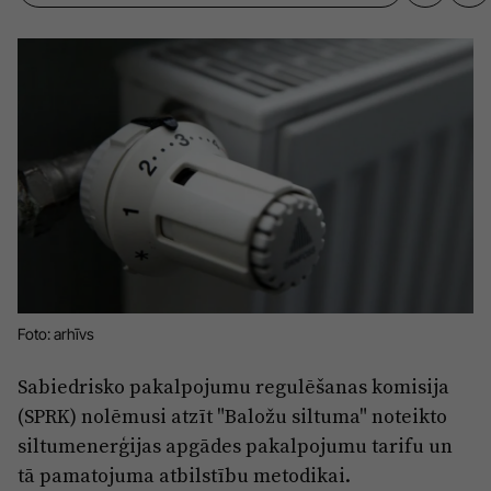
Sports
Pasākumi
Drošība
Pierīga
Projekti
Ādaži
Mediju atbalsta fonds
Ķekava
Zivju fonds
Mārupe
Zaļā nākotne
Olaine
Iedvesmai nav vecuma
Foto: arhīvs
Ropaži
Vide
Sabiedrisko pakalpojumu regulēšanas komisija
Salaspils
Kodols
(SPRK) nolēmusi atzīt "Baložu siltuma" noteikto
Saulkrasti
siltumenerģijas apgādes pakalpojumu tarifu un
Kontakti
tā pamatojuma atbilstību metodikai.
Sigulda