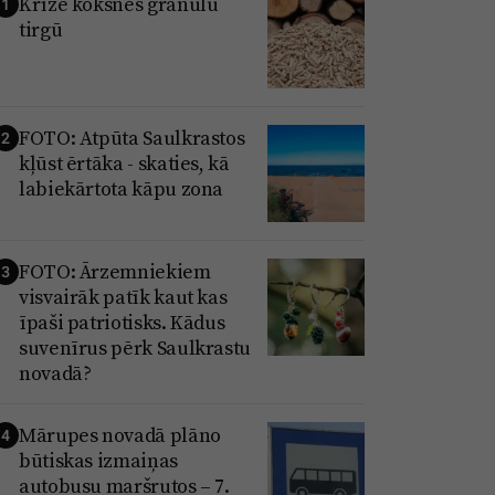
Krīze koksnes granulu
1
tirgū
FOTO: Atpūta Saulkrastos
2
kļūst ērtāka - skaties, kā
labiekārtota kāpu zona
FOTO: Ārzemniekiem
3
visvairāk patīk kaut kas
īpaši patriotisks. Kādus
suvenīrus pērk Saulkrastu
novadā?
Mārupes novadā plāno
4
būtiskas izmaiņas
autobusu maršrutos – 7.