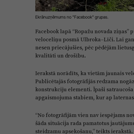
Ekrānuzņēmums no "Facebook" grupas.
Facebook lapā “Ropažu novada ziņas” pu
veloceliņu posmā Ulbroka–Līči. Lai gan 
nesen priecājušies, pēc pēdējām lietusg
kvalitāti un drošību.
Ierakstā norādīts, ka vietām jaunais vel
Publicētajās fotogrāfijās redzama nogāz
konstrukciju elementi. Īpaši satraucoša 
apgaismojuma stabiem, kur ap laternas
“No fotogrāfijām vien nav iespējams novē
šāda situācija rada pamatotus jautājum
steidzamu apsekošanu,” teikts ierakstā.