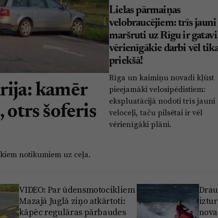
Lielas pārmaiņas
velobraucējiem: trīs jauni
maršruti uz Rīgu ir gatavi
vērienīgākie darbi vēl tik
priekšā!
Rīga un kaimiņu novadi kļūst
rija: kamēr
pieejamāki velosipēdistiem:
ekspluatācijā nodoti trīs jauni
 otrs šoferis
veloceļi, taču pilsētai ir vēl
vērienīgāki plāni.
skiem notikumiem uz ceļa.
VIDEO: Par ūdensmotocikliem
Drau
Mazajā Juglā ziņo atkārtoti:
iztu
kāpēc regulāras pārbaudes
nova