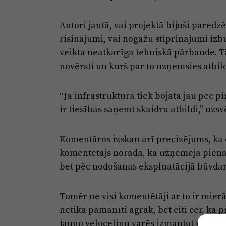
Autori jautā, vai projektā bijuši pared
risinājumi, vai nogāžu stiprinājumi izbū
veikta neatkarīga tehniskā pārbaude. Tāp
novērsti un kurš par to uzņemsies atbil
“Ja infrastruktūra tiek bojāta jau pēc
ir tiesības saņemt skaidru atbildi,” uzsv
Komentāros izskan arī precizējums, ka c
komentētājs norāda, ka uzņēmēja pienā
bet pēc nodošanas ekspluatācijā būvdar
Tomēr ne visi komentētāji ar to ir mierā
netika pamanīti agrāk, bet citi cer, ka p
jauno veloceliņu varēs izmantot vēl šajā