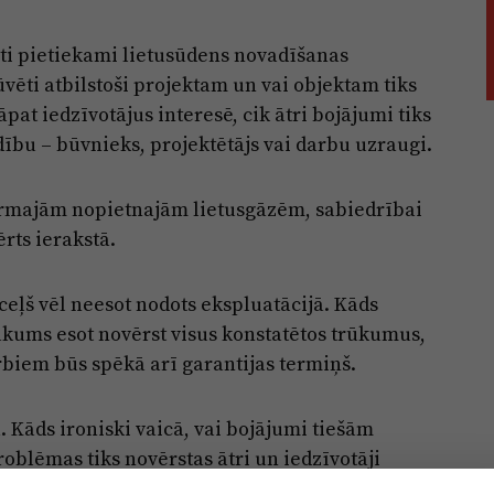
zēti pietiekami lietusūdens novadīšanas
vēti atbilstoši projektam un vai objektam tiks
at iedzīvotājus interesē, cik ātri bojājumi tiks
dību – būvnieks, projektētājs vai darbu uzraugi.
 pirmajām nopietnajām lietusgāzēm, sabiedrībai
ērts ierakstā.
eļš vēl neesot nodots ekspluatācijā. Kāds
kums esot novērst visus konstatētos trūkumus,
biem būs spēkā arī garantijas termiņš.
. Kāds ironiski vaicā, vai bojājumi tiešām
roblēmas tiks novērstas ātri un iedzīvotāji
 vasarā.