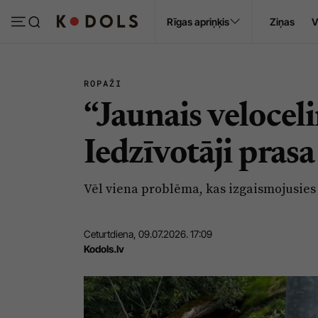
Ropaži
Rīgas apriņķis
Ziņas
V
Pasākumi
Sludinājumi
ROPAŽI
“Jaunais veloceli
Iedzīvotāji pras
Vēl viena problēma, kas izgaismojusies
Ceturtdiena, 09.07.2026. 17:09
Kodols.lv