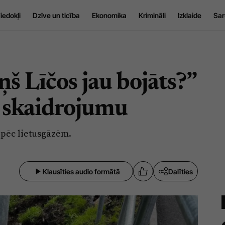
iedokļi
Dzīve un ticība
Ekonomika
Krimināli
Izklaide
Sar
ņš Līčos jau bojāts?”
a skaidrojumu
 pēc lietusgāzēm.
Klausīties audio formātā
Dalīties