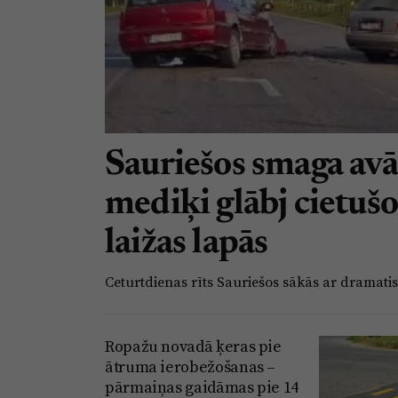
Sauriešos smaga avā
mediķi glābj cietušo,
laižas lapās
Ceturtdienas rīts Sauriešos sākās ar dramati
Ropažu novadā ķeras pie
ātruma ierobežošanas –
pārmaiņas gaidāmas pie 14