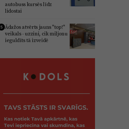
autobuss kursēs līdz
lidostai
Ādažos atvērts jauns "top!"
5
veikals - uzzini, cik miljonu
ieguldīts tā izveidē