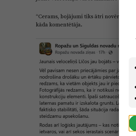
“Cerams, bojājumi tiks ātri novērsti un 
kāda komentētāja.