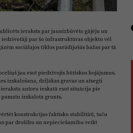
blicēts ieraksts par jaunizbūvēto gājēju un
iedzīvotāji par šo infrastruktūras objektu vēl
āzēm sociālajos tīklos parādījušās bažas par tā
oceliņš jau esot piedzīvojis būtiskus bojājumus.
es izskalošana, dziļākas gravas un atsegti
ieraksta autoru ieskatā esot situācija pie
 pamatu izskalota grunts.
rtēt konstrukcijas faktisko stabilitāti, taču
us par drošību un nepieciešamību veikt