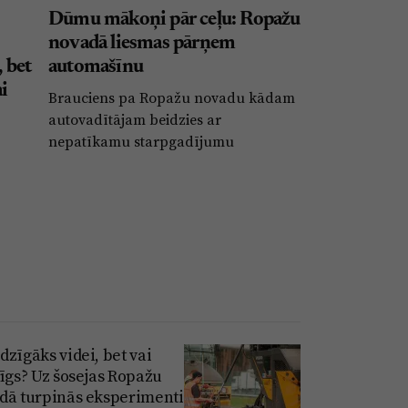
Dūmu mākoņi pār ceļu: Ropažu
novadā liesmas pārņem
, bet
automašīnu
ai
Brauciens pa Ropažu novadu kādam
autovadītājam beidzies ar
nepatīkamu starpgadījumu
dzīgāks videi, bet vai
rīgs? Uz šosejas Ropažu
dā turpinās eksperimenti