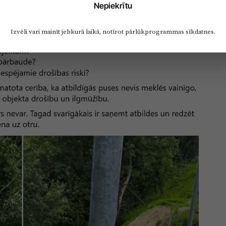
Nepiekrītu
Izvēli vari mainīt jebkurā laikā, notīrot pārlūkprogrammas sīkdatnes.