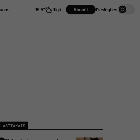
unas
15.5°
Rīgā
Abonēt
Pieslēgties
LASĪTĀKAIS