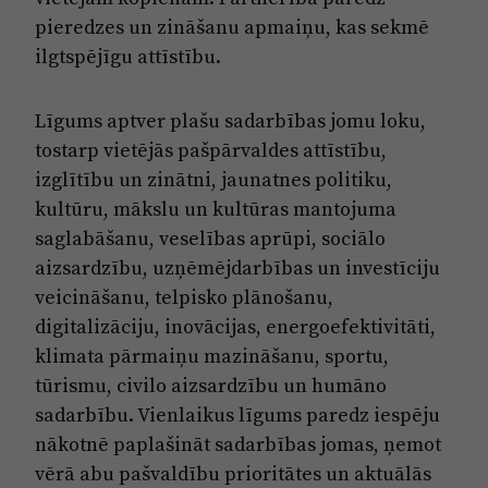
pieredzes un zināšanu apmaiņu, kas sekmē
ilgtspējīgu attīstību.
Līgums aptver plašu sadarbības jomu loku,
tostarp vietējās pašpārvaldes attīstību,
izglītību un zinātni, jaunatnes politiku,
kultūru, mākslu un kultūras mantojuma
saglabāšanu, veselības aprūpi, sociālo
aizsardzību, uzņēmējdarbības un investīciju
veicināšanu, telpisko plānošanu,
digitalizāciju, inovācijas, energoefektivitāti,
klimata pārmaiņu mazināšanu, sportu,
tūrismu, civilo aizsardzību un humāno
sadarbību. Vienlaikus līgums paredz iespēju
nākotnē paplašināt sadarbības jomas, ņemot
vērā abu pašvaldību prioritātes un aktuālās