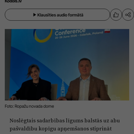
Kodols.lv
Sports
Pasākumi
Klausīties audio formātā
Drošība
Pierīga
Projekti
Ādaži
Mediju atbalsta fonds
Ķekava
Zivju fonds
Mārupe
Zaļā nākotne
Olaine
Iedvesmai nav vecuma
Ropaži
Vide
Foto: Ropažu novada dome
Salaspils
Kodols
Noslēgtais sadarbības līgums balstās uz abu
Saulkrasti
Kontakti
pašvaldību kopīgu apņemšanos stiprināt
Sigulda