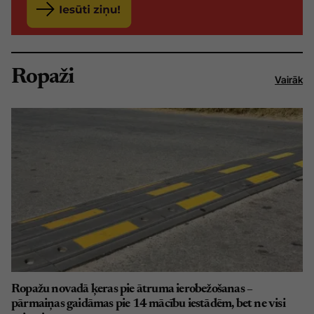
Ropaži
Vairāk
Ropažu novadā ķeras pie ātruma ierobežošanas –
pārmaiņas gaidāmas pie 14 mācību iestādēm, bet ne visi