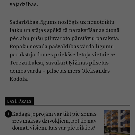
vajadzības.
Sadarbības līgums noslēgts uz nenoteiktu
laiku un stājas spēkā tā parakstīšanas dienā
pēc abu pušu pilnvaroto pārstāvju paraksta.
Ropažu novada pašvaldības vārdā līgumu
parakstīja domes priekšsēdētāja vietniece
Terēza Luksa, savukārt Ņižinas pilsētas
domes vārdā – pilsētas mērs Oleksandrs
Kodola.
LASĪTĀKAIS
Kadagā joprojām var tikt pie zemas
1
īres maksas dzīvokļiem, bet tie nav
domāti visiem. Kas var pieteikties?