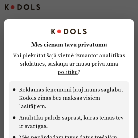
Kontakti
Reklāma
Mēs cienām tavu privātumu
Par laikrakstu
Vai piekrītat šajā vietnē izmantot analītikas
Privātuma politika
sīkdatnes, saskaņā ar mūsu
privātuma
Ētikas kodekss
politiku
?
Lietošanas noteikumi
Pārredzamības paziņojumi
Reklāmas ieņēmumi ļauj mums saglabāt
Kodols ziņas bez maksas visiem
lasītājiem.
Eiropas Savienības Atveseļošanas un noturības mehānisma plāna
Analītika palīdz saprast, kuras tēmas tev
2.2. reformu un investīciju virziena “Uzņēmumu digitālā
transformācija un inovācijas” 2.2.1.5.i. investīcijas “Mediju nozares
ir svarīgas.
uzņēmumu digitālās transformācijas veicināšana” pasākuma
“Mācības mediju nozares speciālistu digitālās kompetences un
Mēs nepārdodam tavus datus trešajām