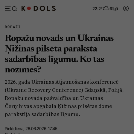
22.2°
Rīgā
ROPAŽI
Ropažu novads un Ukrainas
Abonēt
Pieslēgties
Ņižinas pilsēta paraksta
sadarbības līgumu. Ko tas
Ziņas
Tēmas
nozīmēs?
Politika
Viedokļi
2026. gada Ukrainas Atjaunošanas konferencē
Pašvaldības
Dzīve un ticība
(Ukraine Recovery Conference) Gdaņskā, Polijā,
Izglītība
Ekonomika
Ropažu novada pašvaldība un Ukrainas
Čerņihivas apgabala Ņižinas pilsētas dome
Veselība
Krimināli
parakstīja sadarbības līgumu.
Ģimene
Izklaide
Piektdiena, 26.06.2026. 17:45
Vide
Sarunas