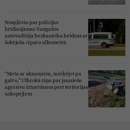
Nospļāvās par policijas
brīdinājumu: Vangažos
autovadītāja bezkaunība beidzas ar
šokējošu ciparu alkometrā
“Meta ar akmeņiem, mērķējot pa
galvu," Ulbrokā ziņo par jauniešu
agresīvu izturēšanos pret teritorijas
uzkopējiem