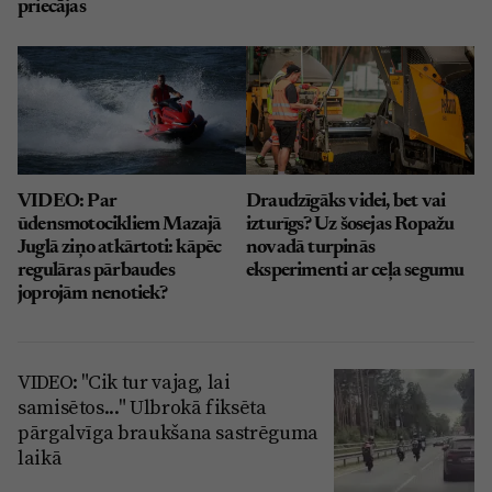
priecājas
VIDEO: Par
Draudzīgāks videi, bet vai
ūdensmotocikliem Mazajā
izturīgs? Uz šosejas Ropažu
Juglā ziņo atkārtoti: kāpēc
novadā turpinās
regulāras pārbaudes
eksperimenti ar ceļa segumu
joprojām nenotiek?
VIDEO: "Cik tur vajag, lai
samisētos..." Ulbrokā fiksēta
pārgalvīga braukšana sastrēguma
laikā