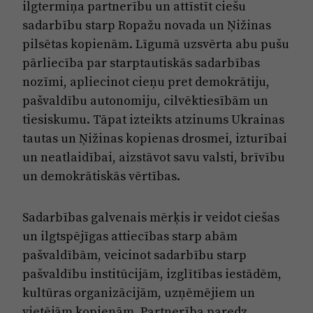
Reklāma
ilgtermiņa partnerību un attīstīt ciešu
Jūrmala
sadarbību starp Ropažu novada un Ņižinas
Par laikrakstu
pilsētas kopienām. Līgumā uzsvērta abu pušu
Privātuma politika
pārliecība par starptautiskās sadarbības
nozīmi, apliecinot cieņu pret demokrātiju,
Ētikas kodekss
pašvaldību autonomiju, cilvēktiesībām un
Lietošanas noteikumi
tiesiskumu. Tāpat izteikts atzinums Ukrainas
Pārredzamības paziņojumi
tautas un Ņižinas kopienas drosmei, izturībai
un neatlaidībai, aizstāvot savu valsti, brīvību
Sludinājumi
un demokrātiskās vērtības.
Sadarbības galvenais mērķis ir veidot ciešas
un ilgtspējīgas attiecības starp abām
pašvaldībām, veicinot sadarbību starp
pašvaldību institūcijām, izglītības iestādēm,
kultūras organizācijām, uzņēmējiem un
vietējām kopienām. Partnerība paredz