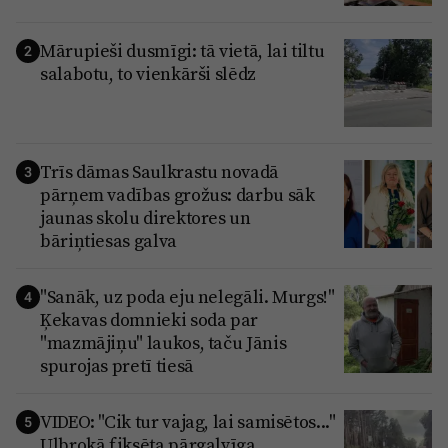
Mārupieši dusmīgi: tā vietā, lai tiltu
2
salabotu, to vienkārši slēdz
Trīs dāmas Saulkrastu novadā
3
pārņem vadības grožus: darbu sāk
jaunas skolu direktores un
bāriņtiesas galva
"Sanāk, uz poda eju nelegāli. Murgs!"
4
Ķekavas domnieki soda par
"mazmājiņu" laukos, taču Jānis
spurojas pretī tiesā
VIDEO: "Cik tur vajag, lai samisētos..."
5
Ulbrokā fiksēta pārgalvīga