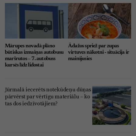
Mārupes novadā plāno
Ādažos spriež par zupas
būtiskas izmaiņas autobusu
virtuves nākotni - situācija ir
maršrutos – 7. autobuss
mainījusies
kursēs līdz lidostai
Jūrmalā iecerēts notekūdeņu dūņas
pārvērst par vērtīgu materiālu – ko
tas dos iedzīvotājiem?