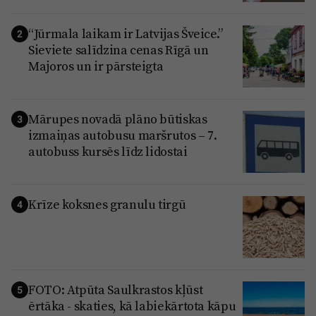
“Jūrmala laikam ir Latvijas Šveice.”
2
Sieviete salīdzina cenas Rīgā un
Majoros un ir pārsteigta
Mārupes novadā plāno būtiskas
3
izmaiņas autobusu maršrutos – 7.
autobuss kursēs līdz lidostai
Krīze koksnes granulu tirgū
4
FOTO: Atpūta Saulkrastos kļūst
5
ērtāka - skaties, kā labiekārtota kāpu