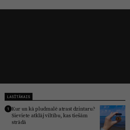
LASĪTĀKAIS
Kur un kā pludmalē atrast dzintaru?
1
Sieviete atklāj viltību, kas tiešām
strādā