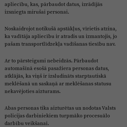
Reklāma
apliecību, kas, pārbaudot datus, izrādījās
Jūrmala
izsniegta mirušai personai.
Par laikrakstu
Privātuma politika
Noskaidrojot notikušā apstākļus, vīrietis atzina,
Ētikas kodekss
ka vadītāja apliecību ir atradis un izmantojis, jo
Lietošanas noteikumi
pašam transportlīdzekļa vadīšanas tiesību nav.
Pārredzamības paziņojumi
Ar to pārsteigumi nebeidzās. Pārbaudot
Sludinājumi
automašīnā esošā pasažiera personas datus,
atklājās, ka viņš ir izsludināts starptautiskā
meklēšanā un saskaņā ar meklēšanas statusu
nekavējoties aizturams.
Abas personas tika aizturētas un nodotas Valsts
policijas darbiniekiem turpmāko procesuālo
darbību veikšanai.