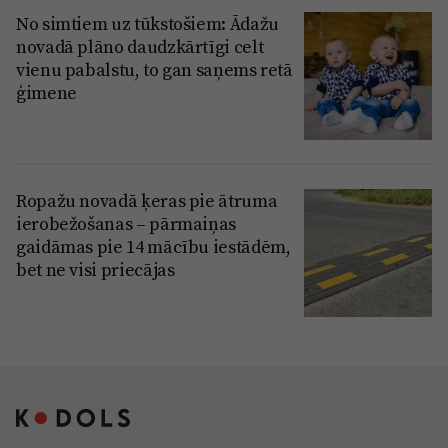
No simtiem uz tūkstošiem: Ādažu
novadā plāno daudzkārtīgi celt
vienu pabalstu, to gan saņems retā
ģimene
Ropažu novadā ķeras pie ātruma
ierobežošanas – pārmaiņas
gaidāmas pie 14 mācību iestādēm,
bet ne visi priecājas