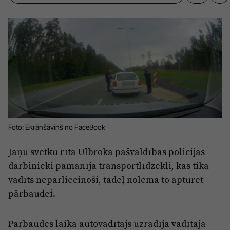
Sports
Pasākumi
Drošība
Pierīga
Projekti
Ādaži
Mediju atbalsta fonds
Ķekava
Zivju fonds
Foto: Ekrānšāviņš no FaceBook
Mārupe
Zaļā nākotne
Olaine
Iedvesmai nav vecuma
Jāņu svētku rītā Ulbrokā pašvaldības policijas
darbinieki pamanīja transportlīdzekli, kas tika
Ropaži
Vide
vadīts nepārliecinoši, tādēļ nolēma to apturēt
Salaspils
Kodols
pārbaudei.
Saulkrasti
Kontakti
Pārbaudes laikā autovadītājs uzrādīja vadītāja
Sigulda