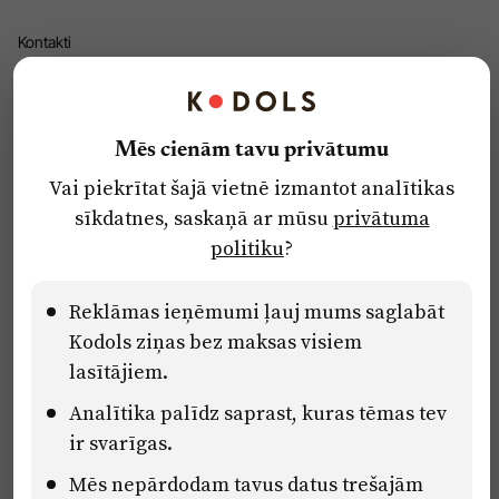
Kontakti
Reklāma
Par laikrakstu
Mēs cienām tavu privātumu
Privātuma politika
Vai piekrītat šajā vietnē izmantot analītikas
Ētikas kodekss
sīkdatnes, saskaņā ar mūsu
privātuma
Lietošanas noteikumi
politiku
?
Pārredzamības paziņojumi
Reklāmas ieņēmumi ļauj mums saglabāt
Kodols ziņas bez maksas visiem
Eiropas Savienības Atveseļošanas un noturības mehānisma plāna
2.2. reformu un investīciju virziena “Uzņēmumu digitālā
lasītājiem.
transformācija un inovācijas” 2.2.1.5.i. investīcijas “Mediju nozares
Analītika palīdz saprast, kuras tēmas tev
uzņēmumu digitālās transformācijas veicināšana” pasākuma
“Mācības mediju nozares speciālistu digitālās kompetences un
ir svarīgas.
zināšanu pilnveidošanai” projektā Latvijas Mediju nozares
Mēs nepārdodam tavus datus trešajām
kompetenču centrs (2.2.1.5.i.0/2/24/A/CFLA/001).