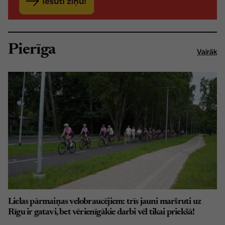
Pierīga
Vairāk
Lielas pārmaiņas velobraucējiem: trīs jauni maršruti uz
Rīgu ir gatavi, bet vērienīgākie darbi vēl tikai priekšā!