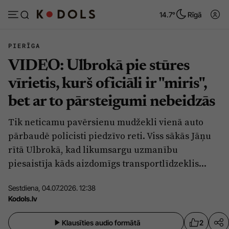
14.7°
Rīgā
PIERĪGA
VIDEO: Ulbrokā pie stūres
Abonēt
Pieslēgties
vīrietis, kurš oficiāli ir "miris",
bet ar to pārsteigumi nebeidzās
Ziņas
Tēmas
Tik neticamu pavērsienu mudžekli vienā auto
Politika
Viedokļi
pārbaudē policisti piedzīvo reti. Viss sākās Jāņu
Pašvaldības
Dzīve un ticība
rītā Ulbrokā, kad likumsargu uzmanību
piesaistīja kāds aizdomīgs transportlīdzeklis...
Izglītība
Ekonomika
Veselība
Krimināli
Sestdiena, 04.07.2026. 12:38
Kodols.lv
Ģimene
Izklaide
Vide
Sarunas
Klausīties audio formātā
2