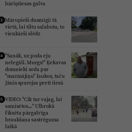
bāriņtiesas galva
Mārupieši dusmīgi: tā
3
vietā, lai tiltu salabotu, to
vienkārši slēdz
"Sanāk, uz poda eju
4
nelegāli. Murgs!" Ķekavas
domnieki soda par
"mazmājiņu" laukos, taču
Jānis spurojas pretī tiesā
VIDEO: "Cik tur vajag, lai
5
samisētos..." Ulbrokā
fiksēta pārgalvīga
braukšana sastrēguma
laikā