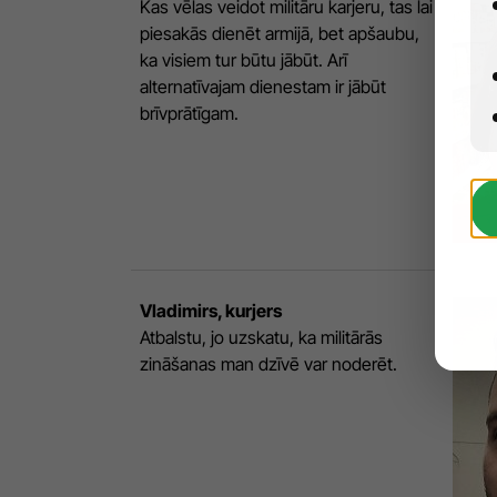
Kas vēlas veidot militāru karjeru, tas lai
piesakās dienēt armijā, bet apšaubu,
ka visiem tur būtu jābūt. Arī
alternatīvajam dienestam ir jābūt
brīvprātīgam.
Vladimirs, kurjers
Atbalstu, jo uzskatu, ka militārās
zināšanas man dzīvē var noderēt.