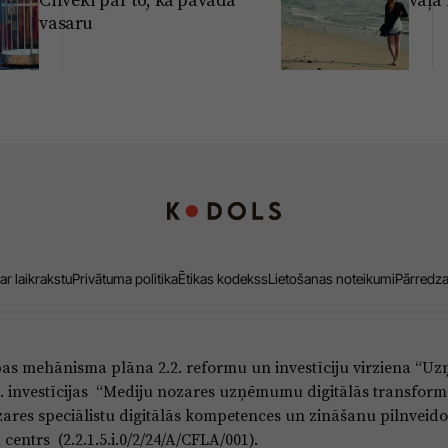
vasaru
ar laikrakstu
Privātuma politika
Ētikas kodekss
Lietošanas noteikumi
Pārredz
bas mehānisma plāna 2.2. reformu un investīciju virziena “
5.i. investīcijas “Mediju nozares uzņēmumu digitālās transform
res speciālistu digitālās kompetences un zināšanu pilnveido
entrs (2.2.1.5.i.0/2/24/A/CFLA/001).