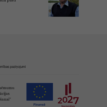
amības paziņojumi
Uzņēmumu
ācijas
šanai”