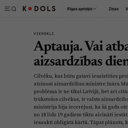
Ropaži
Rīgas apriņķis
Ziņas
V
Pasākumi
Sludinājumi
VIEDOKĻI
Aptauja. Vai atba
aizsardzības die
Cilvēku, kas būtu gatavi iesaistīties pr
atzinusi aizsardzības ministre Ināra Mū
problēma ir ne tikai Latvijā, bet arī cit
trūkstošos cilvēkus, ir valsts aizsardzī
ministrija bija iecerējusi, ka šā gada 
no 18 līdz 19 gadiem tiktu aicināti iestā
iesaukti obligātā kārtā. Tāpat plānots,