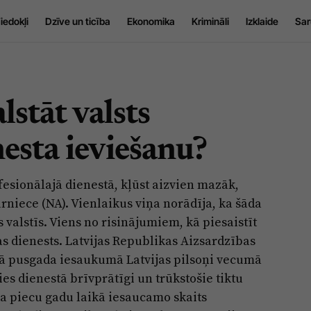
iedokļi
Dzīve un ticība
Ekonomika
Krimināli
Izklaide
Sar
lstāt valsts
nesta ieviešanu?
ofesionālajā dienestā, kļūst aizvien mazāk,
rniece (NA). Vienlaikus viņa norādīja, ka šāda
ās valstīs. Viens no risinājumiem, kā piesaistīt
bas dienests. Latvijas Republikas Aizsardzības
otrā pusgada iesaukumā Latvijas pilsoņi vecumā
ties dienestā brīvprātīgi un trūkstošie tiktu
 ka piecu gadu laikā iesaucamo skaits