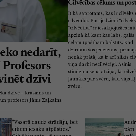
Cilvēcības cēlums un pos
It kā saprotams, kas ir cilvēks
cilvēcība. Paši jēdzieni “cilvēks
“cilvēcība” ir iesakņojušies m
apziņā kā kaut kas labs, gaišs
cēlām īpašībām balstīts. Kad
dzirdam šos jēdzienus, pirmaj
neko nedarīt,
nenāk prātā, ka ir arī slikts ci
" Profesors
viņa darbi necilvēcīgi. Asinis
stindzina senā atziņa, ka cilvēk
vinēt dzīvi
ļaunāks par zvēru, kad viņš kļ
zvēru.
vēka dzīvē – krāsains un
s un profesors Jānis Zaļkalns.
"Vasarā daudz strādāju, bet
Andr
citiem iesaku atpūsties."
pāri
Cilvēki par to, kā pavada
vaļā 