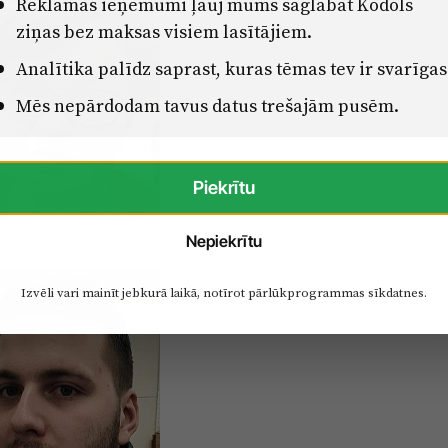
Reklāmas ieņēmumi ļauj mums saglabāt Kodols
ziņas bez maksas visiem lasītājiem.
Analītika palīdz saprast, kuras tēmas tev ir svarīgas
Mēs nepārdodam tavus datus trešajām pusēm.
Piekrītu
Nepiekrītu
Izvēli vari mainīt jebkurā laikā, notīrot pārlūkprogrammas sīkdatnes.