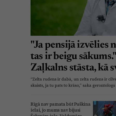
"Ja pensijā izvēlies 
tas ir beigu sākums.
Zaļkalns stāsta, kā s
“Zelta rudens ir dabā, un zelta rudens ir cil
skaists, ja tu pats to krāso,” saka gerontolog
Rīgā nav pamata būt Puškina
ielai, jo mums nav bijusi
Šekspīra iela. Voldemārs