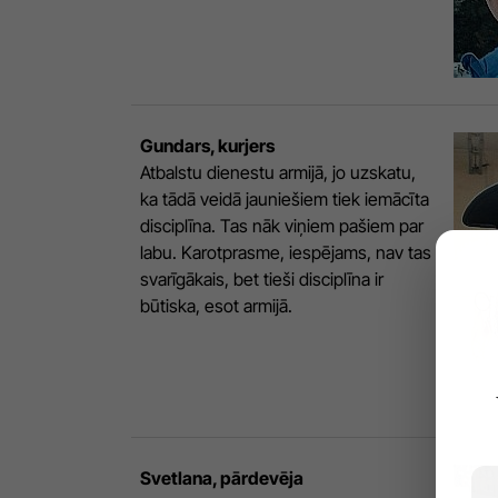
Gundars, kurjers
Atbalstu dienestu armijā, jo uzskatu,
ka tādā veidā jauniešiem tiek iemācīta
disciplīna. Tas nāk viņiem pašiem par
labu. Karotprasme, iespējams, nav tas
svarīgākais, bet tieši disciplīna ir
būtiska, esot armijā.
Svetlana, pārdevēja