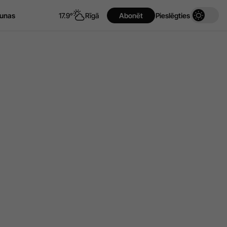
unas
17.9°
Rīgā
Abonēt
Pieslēgties