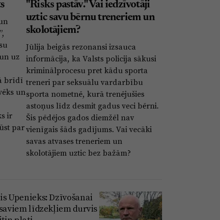
ts
"Risks pastāv." Vai iedzīvotāji
uztic savu bērnu treneriem un
 un
skolotājiem?
”,
ūsu
Jūlija beigās rezonansi izsauca
 un uz
informācija, ka Valsts policija sākusi
kriminālprocesu pret kādu sporta
ā brīdī
treneri par seksuālu vardarbību
lvēks un
sporta nometnē, kurā trenējušies
astoņus līdz desmit gadus veci bērni.
s ir
Šis pēdējos gados diemžēl nav
ūst par
vienīgais šāds gadījums. Vai vecāki
savas atvases treneriem un
skolotājiem uztic bez bažām?
is Upenieks: Dzīvošanai
 saviem līdzekļiem durvis
itin plati