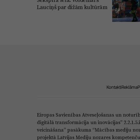
Lauciņš par dižām kultūrām
Kontakti
Reklāma
P
Eiropas Savienības Atveseļošanas un noturī
digitālā transformācija un inovācijas” 2.2.1.
veicināšana” pasākuma “Mācības mediju noza
projektā Latvijas Mediju nozares kompetenču c