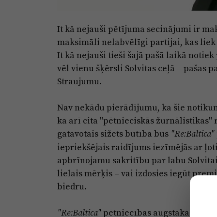
It kā nejauši pētījuma secinājumi ir mak
maksimāli nelabvēlīgi partijai, kas lie
It kā nejauši tieši šajā pašā laikā noti
vēl vienu šķērsli Solvitas ceļā – pašas 
Straujumu.
Nav nekādu pierādījumu, ka šie notikumi 
ka arī cita "pētnieciskās žurnālistikas
gatavotais sižets būtībā būs
"Re:Baltica"
iepriekšējais raidījums iezīmējās ar ļot
apbrīnojamu sakritību par labu Solvitai Ā
lielais mērķis – vai izdosies iegūt prem
biedru.
pētniecības augstākā kvintes
"Re:Baltica"