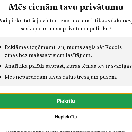
iski esot Krievijas propagandas ietekmes
Mēs cienām tavu privātumu
tins. Protams, vislielākie Putina draugi esot
Vai piekrītat šajā vietnē izmantot analītikas sīkdatnes
 un arī Reģionu apvienība. Tas taču nekas, ka
saskaņā ar mūsu
privātuma politiku
?
ļauju tirdzniecības atvieglošanu Krievijas
 valodā! Tā taču nav nekāda draudzība ar
am svarīga ir laulība un ģimenes jēdziens.
Reklāmas ieņēmumi ļauj mums saglabāt Kodols
ziņas bez maksas visiem lasītājiem.
? Varbūt "pētnieciskā žurnālistika" kļuvis par
Analītika palīdz saprast, kuras tēmas tev ir svarīgas
, un tā notiek tieši Solvitas Āboltiņas
Mēs nepārdodam tavus datus trešajām pusēm.
lības svarīgums nemainās no tā, vai Putins to
ūt tieši vērtību trūkums vai, pareizāk sakot,
enīgā vērtība dažu ietekmīgu politiķu vidū ir
t arī ar Latvijas sabiedrības domu?
Piekrītu
ti un kritisku vērtēšanu. Šķiet, ka ļoti kritiski
Nepiekrītu
žurnālistikas" vārda valkātāji...
Izvēli vari mainīt jebkurā laikā, notīrot pārlūkprogrammas sīkdatnes.