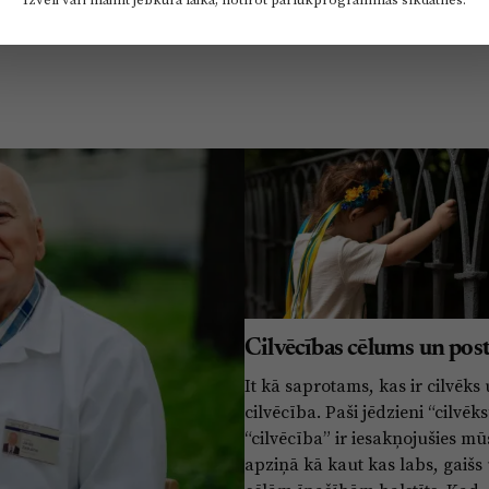
Cilvēcības cēlums un pos
It kā saprotams, kas ir cilvēks
cilvēcība. Paši jēdzieni “cilvēks
“cilvēcība” ir iesakņojušies m
apziņā kā kaut kas labs, gaišs