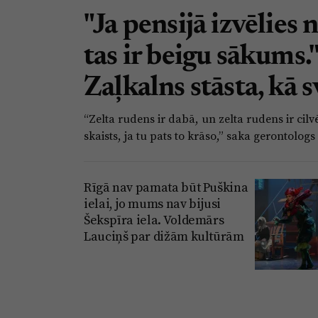
"Ja pensijā izvēlies 
tas ir beigu sākums.
Zaļkalns stāsta, kā s
“Zelta rudens ir dabā, un zelta rudens ir cil
skaists, ja tu pats to krāso,” saka gerontolog
Rīgā nav pamata būt Puškina
ielai, jo mums nav bijusi
Šekspīra iela. Voldemārs
Lauciņš par dižām kultūrām