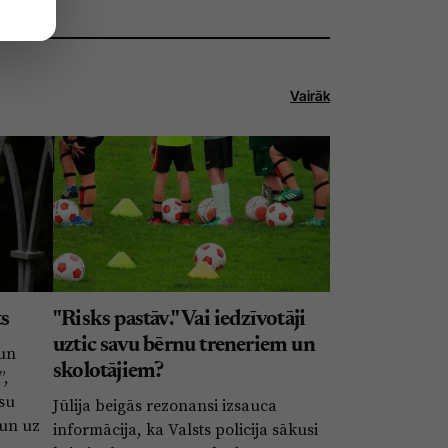
Vairāk
ts
"Risks pastāv." Vai iedzīvotāji
uztic savu bērnu treneriem un
 un
skolotājiem?
”,
ūsu
Jūlija beigās rezonansi izsauca
 un uz
informācija, ka Valsts policija sākusi