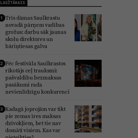
LASĪTĀKAIS
Trīs dāmas Saulkrastu
1
novadā pārņem vadības
grožus: darbu sāk jaunas
skolu direktores un
bāriņtiesas galva
Pēc festivāla Saulkrastos
2
rīkotājs ceļ trauksmi:
pašvaldību bezmaksas
pasākumi rada
nevienlīdzīgu konkurenci
Kadagā joprojām var tikt
3
pie zemas īres maksas
dzīvokļiem, bet tie nav
domāti visiem. Kas var
pieteikties?