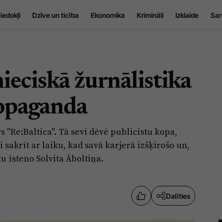
iedokļi
Dzīve un ticība
Ekonomika
Krimināli
Izklaide
Sar
eciskā žurnālistika
ropaganda
s "Re:Baltica". Tā sevi dēvē publicistu kopa,
 sakrīt ar laiku, kad savā karjerā izšķirošo un,
u īsteno Solvita Āboltiņa.
Dalīties