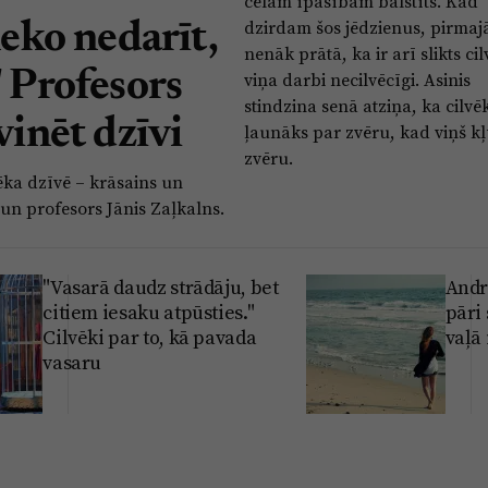
cēlām īpašībām balstīts. Kad
dzirdam šos jēdzienus, pirmaj
neko nedarīt,
nenāk prātā, ka ir arī slikts ci
" Profesors
viņa darbi necilvēcīgi. Asinis
stindzina senā atziņa, ka cilvēk
vinēt dzīvi
ļaunāks par zvēru, kad viņš kļ
zvēru.
vēka dzīvē – krāsains un
s un profesors Jānis Zaļkalns.
"Vasarā daudz strādāju, bet
Andr
citiem iesaku atpūsties."
pāri
Cilvēki par to, kā pavada
vaļā 
vasaru