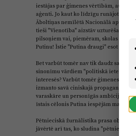
iestājas par ģimenes vērtībām, automāt
aģenti. Jo kaut ko līdzīgu runājot arī Pu
Āboltiņas nemīlētā Nacionālā apvienība
tieši "Vienotība" aizstāv uzturēšanās at
pilsoņiem vai, piemēram, skolas krievu
Putinu! Īstie "Putina draugi" esot tie, k
Bet varbūt tomēr nav tik daudz sakritību
sinonīmu vārdiem "politiskā ietekmēšana"
interesēs? Varbūt tomēr ģimenes un lau
izmanto savā ciniskajā propagandā? Varb
varaskāre un personīgās ambīcijas kā vi
īstais cēlonis Putina iespējām manipulē
Pētnieciskā žurnālistika prasa objektivitā
jāvērtē arī tas, ko sludina "pētnieciskās 