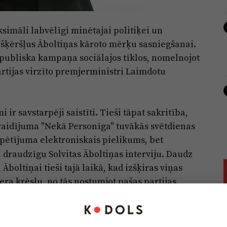
simāli labvēlīgi minētajai politiķei un
k šķēršļus Āboltiņas kāroto mērķu sasniegšanai.
ek publiska kampaņa sociālajos tīklos, nomelnojot
partijas virzīto premjerministri Laimdotu
ir savstarpēji saistīti. Tieši tāpat sakritība,
" raidījuma "Nekā Personīga" tuvākās svētdienas
pētījuma elektroniskais pielikums, bet
i draudzīgu Solvitas Āboltiņas interviju. Daudz
boltiņai tieši tajā laikā, kad izšķiras viņas
jera krēslu, no tās nostumjot pašas partijas
ence ir mājiens, ka visi Saeimas deputāti, kas