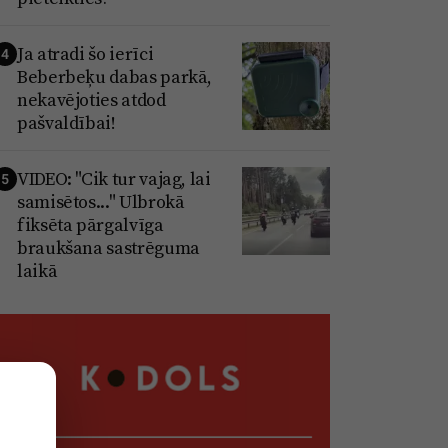
Ja atradi šo ierīci
4
Beberbeķu dabas parkā,
nekavējoties atdod
pašvaldībai!
VIDEO: "Cik tur vajag, lai
5
samisētos..." Ulbrokā
fiksēta pārgalvīga
braukšana sastrēguma
laikā