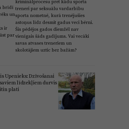
kriminālprocesu pret kādu sporta
ā brīdī
treneri par seksuālu vardarbību
lvēks un
sporta nometnē, kurā trenējušies
astoņus līdz desmit gadus veci bērni.
s ir
Šis pēdējos gados diemžēl nav
ūst par
vienīgais šāds gadījums. Vai vecāki
savas atvases treneriem un
skolotājiem uztic bez bažām?
is Upenieks: Dzīvošanai
 saviem līdzekļiem durvis
itin plati