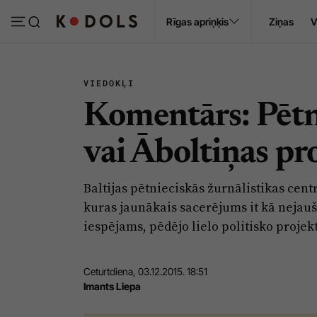
Ropaži
Rīgas apriņķis
Ziņas
V
Pasākumi
Sludinājumi
VIEDOKĻI
Komentārs: Pētni
vai Āboltiņas p
Baltijas pētnieciskās žurnālistikas centr
kuras jaunākais sacerējums it kā nejauši
iespējams, pēdējo lielo politisko projekt
Ceturtdiena, 03.12.2015. 18:51
Imants Liepa