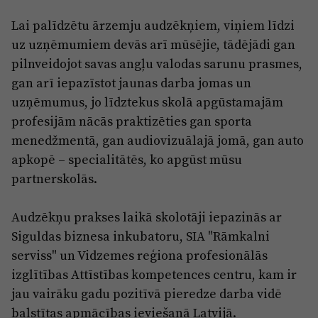
Lai palīdzētu ārzemju audzēkņiem, viņiem līdzi
uz uzņēmumiem devās arī mūsējie, tādējādi gan
pilnveidojot savas angļu valodas sarunu prasmes,
gan arī iepazīstot jaunas darba jomas un
uzņēmumus, jo līdztekus skolā apgūstamajām
profesijām nācās praktizēties gan sporta
menedžmentā, gan audiovizuālajā jomā, gan auto
apkopē – specialitātēs, ko apgūst mūsu
partnerskolās.
Audzēkņu prakses laikā skolotāji iepazinās ar
Siguldas biznesa inkubatoru, SIA "Rāmkalni
serviss" un Vidzemes reģiona profesionālās
izglītības Attīstības kompetences centru, kam ir
jau vairāku gadu pozitīvā pieredze darba vidē
balstītas apmācības ieviešanā Latvijā.