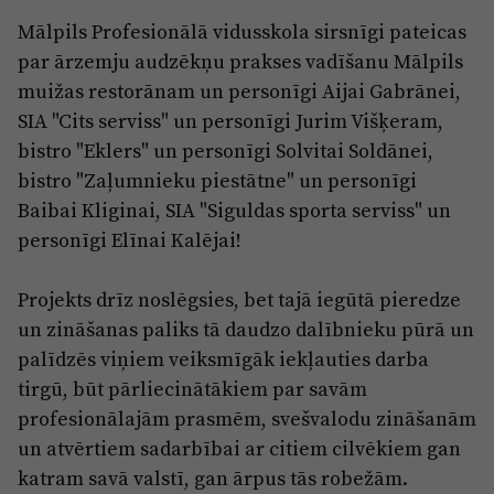
Mālpils Profesionālā vidusskola sirsnīgi pateicas
par ārzemju audzēkņu prakses vadīšanu Mālpils
muižas restorānam un personīgi Aijai Gabrānei,
SIA "Cits serviss" un personīgi Jurim Višķeram,
bistro "Eklers" un personīgi Solvitai Soldānei,
bistro "Zaļumnieku piestātne" un personīgi
Baibai Kliginai, SIA "Siguldas sporta serviss" un
personīgi Elīnai Kalējai!
Projekts drīz noslēgsies, bet tajā iegūtā pieredze
un zināšanas paliks tā daudzo dalībnieku pūrā un
palīdzēs viņiem veiksmīgāk iekļauties darba
tirgū, būt pārliecinātākiem par savām
profesionālajām prasmēm, svešvalodu zināšanām
un atvērtiem sadarbībai ar citiem cilvēkiem gan
katram savā valstī, gan ārpus tās robežām.