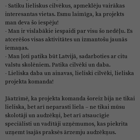
- Satiku lieliskus cilvēkus, apmeklēju vairākas
interesantas vietas. Esmu laimīga, ka projekts
man deva šo iespēju!
- Man ir vislabākie iespaidi par visu šo nedēļu. Es
atcerēšos visas aktivitātes un izmantošu jaunās
iemaņas.
- Man ļoti patika būt Latvijā, sadarboties ar citu
valstu skolēniem. Patika cilvēki un daba.
- Lieliska daba un ainavas, lieliski cilvēki, lieliska
projekta komanda!
Jāatzīmē, ka projekta komanda šoreiz bija ne tikai
lieliska, bet arī neparasti liela – ne tikai mūsu
skolotāji un audzēkņi, bet arī atsaucīgie
speciālisti un vadītāji uzņēmumos, kas piekrita
uzņemt īsajās praksēs ārzemju audzēkņus.