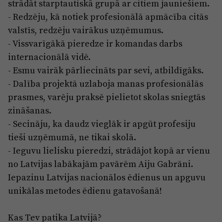
strādāt starptautiskā grupā ar citiem jauniešiem.
- Redzēju, kā notiek profesionālā apmācība citās
valstīs, redzēju vairākus uzņēmumus.
- Vissvarīgākā pieredze ir komandas darbs
internacionālā vidē.
- Esmu vairāk pārliecināts par sevi, atbildīgāks.
- Dalība projektā uzlaboja manas profesionālās
prasmes, varēju praksē pielietot skolas sniegtās
zināšanas.
- Secināju, ka daudz vieglāk ir apgūt profesiju
tieši uzņēmumā, ne tikai skolā.
- Ieguvu lielisku pieredzi, strādājot kopā ar vienu
no Latvijas labākajām pavārēm Aiju Gabrāni.
Iepazinu Latvijas nacionālos ēdienus un apguvu
unikālas metodes ēdienu gatavošanā!
Kas Tev patika Latvijā?