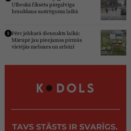
Ulbrokā fiksēta pārgalvīga
braukšana sastrēguma laikā
Pērc jebkurā diennakts laikā:
5
Mārupē jau pieejamas pirmās
vietējās melones un arbūzi