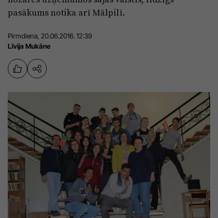
Sports
Pasākumi
pasākums notika arī Mālpilī.
Drošība
Pirmdiena, 20.06.2016. 12:39
Līvija Mukāne
Pierīga
Projekti
Ādaži
Mediju atbalsta fonds
Ķekava
Zivju fonds
Mārupe
Zaļā nākotne
Olaine
Iedvesmai nav vecuma
Ropaži
Vide
Salaspils
Kodols
Saulkrasti
Kontakti
Sigulda