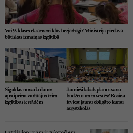
Vai 9. klases eksāmeni kļūs bezjēdzīgi? Ministrija piedāvā
būtiskas izmaiņas izglītībā
Siguldas novada dome
Jaunieši labāk plānos savu
apstiprina vadītājus trim
budžetu un investēs? Rosina
izglītības iestādēm
ieviest jaunu obligāto kursu
augstskolās
Latvijā joprojām ir tūkstošiem