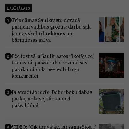
LASĪTĀKAIS
Trīs dāmas Saulkrastu novadā
1
pārņem vadības grožus: darbu sāk
jaunas skolu direktores un
bāriņtiesas galva
Pēc festivāla Saulkrastos rīkotājs ceļ
2
trauksmi: pašvaldību bezmaksas
pasākumi rada nevienlīdzīgu
konkurenci
Ja atradi šo ierīci Beberbeķu dabas
3
parkā, nekavējoties atdod
pašvaldībai!
VIDEO: "Cik tur vajag, lai samisētos..."
4