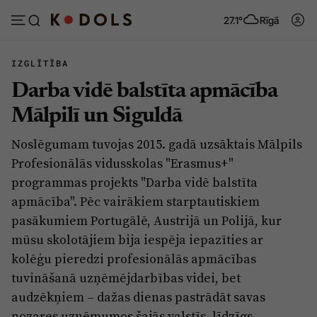
27.1°
Rīgā
IZGLĪTĪBA
Darba vidē balstīta apmācība
Abonēt
Pieslēgties
Mālpilī un Siguldā
Noslēgumam tuvojas 2015. gadā uzsāktais Mālpils
Ziņas
Tēmas
Profesionālās vidusskolas "Erasmus+"
Politika
Viedokļi
programmas projekts "Darba vidē balstīta
apmācība". Pēc vairākiem starptautiskiem
Pašvaldības
Dzīve un ticība
pasākumiem Portugālē, Austrijā un Polijā, kur
Izglītība
Ekonomika
mūsu skolotājiem bija iespēja iepazīties ar
Veselība
Krimināli
kolēģu pieredzi profesionālās apmācības
tuvināšanā uzņēmējdarbības videi, bet
Ģimene
Izklaide
audzēkņiem – dažas dienas pastrādāt savas
Vide
Sarunas
nozares uzņēmumos šajās valstīs, līdzīgs