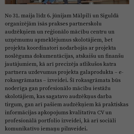
Reklāma
Jūrmala
Par laikrakstu
No 31. maija līdz 6. jūnijam Mālpilī un Siguldā
organizējām īsās prakses partnerskolu
Privātuma politika
audzēkņiem un reģionālo mācību centru un
Ētikas kodekss
uzņēmumu apmeklējumus skolotājiem, bet
Lietošanas noteikumi
projekta koordinatori nodarbojās ar projekta
noslēguma dokumentācijas, atskaišu un finanšu
Pārredzamības paziņojumi
jautājumiem, kā arī precizēja atlikušos katra
Sludinājumi
partnera uzdevumus projekta galaprodukta – e-
rokasgrāmatas – izveidei. Šī rokasgrāmata būs
noderīga gan profesionālo mācību iestāžu
skolotājiem, kas sagatavo audzēkņus darba
tirgum, gan arī pašiem audzēkņiem kā praktiskas
informācijas apkopojums kvalitatīva CV un
profesionālā portfolio izveidei, kā arī sociāli
komunikatīvo iemaņu pilnveidei.