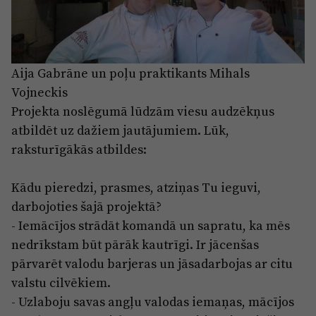
Aija Gabrāne un poļu praktikants Mihals
Vojneckis
Projekta noslēgumā lūdzām viesu audzēkņus
atbildēt uz dažiem jautājumiem. Lūk,
raksturīgākās atbildes:
Kādu pieredzi, prasmes, atziņas Tu ieguvi,
darbojoties šajā projektā?
- Iemācījos strādāt komandā un sapratu, ka mēs
nedrīkstam būt pārāk kautrīgi. Ir jācenšas
pārvarēt valodu barjeras un jāsadarbojas ar citu
valstu cilvēkiem.
- Uzlaboju savas angļu valodas iemaņas, mācījos