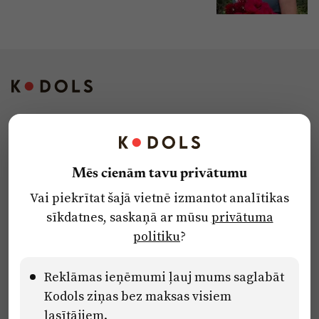
Kontakti
Reklāma
Mēs cienām tavu privātumu
Par laikrakstu
Vai piekrītat šajā vietnē izmantot analītikas
Privātuma politika
sīkdatnes, saskaņā ar mūsu
privātuma
Ētikas kodekss
politiku
?
Lietošanas noteikumi
Pārredzamības paziņojumi
Reklāmas ieņēmumi ļauj mums saglabāt
Kodols ziņas bez maksas visiem
lasītājiem.