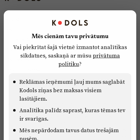
Kontakti
Reklāma
Mēs cienām tavu privātumu
Par laikrakstu
Vai piekrītat šajā vietnē izmantot analītikas
Privātuma politika
sīkdatnes, saskaņā ar mūsu
privātuma
Ētikas kodekss
politiku
?
Lietošanas noteikumi
Pārredzamības paziņojumi
Reklāmas ieņēmumi ļauj mums saglabāt
Kodols ziņas bez maksas visiem
lasītājiem.
Eiropas Savienības Atveseļošanas un noturības mehānisma plāna
Analītika palīdz saprast, kuras tēmas tev
2.2. reformu un investīciju virziena “Uzņēmumu digitālā
transformācija un inovācijas” 2.2.1.5.i. investīcijas “Mediju nozares
ir svarīgas.
uzņēmumu digitālās transformācijas veicināšana” pasākuma
Mēs nepārdodam tavus datus trešajām
“Mācības mediju nozares speciālistu digitālās kompetences un
zināšanu pilnveidošanai” projektā Latvijas Mediju nozares
pusēm.