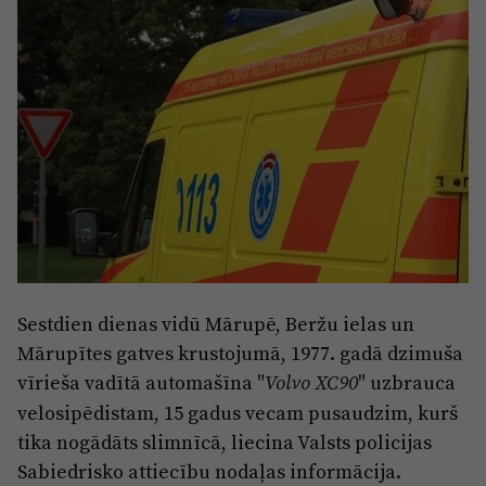
Sports
Pasākumi
Drošība
Pierīga
Projekti
Ādaži
Mediju atbalsta fonds
Ķekava
Zivju fonds
Mārupe
Zaļā nākotne
Olaine
Iedvesmai nav vecuma
Sestdien dienas vidū Mārupē, Beržu ielas un
Mārupītes gatves krustojumā, 1977. gadā dzimuša
Ropaži
Vide
vīrieša vadītā automašīna "
" uzbrauca
Volvo XC90
Salaspils
Kodols
velosipēdistam, 15 gadus vecam pusaudzim, kurš
Saulkrasti
tika nogādāts slimnīcā, liecina Valsts policijas
Kontakti
Sabiedrisko attiecību nodaļas informācija.
Sigulda