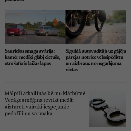
Sauriešos smaga avārija:
Siguldā autovadītājs uz gājēju
kamēr mediķi glābj cietušo,
pārejas notriec velosipēdistu
otrs šoferis laižas lapās
un aizbrauc no negadījuma
vietas
Mālpilī atkailinās bērnu klātbūtnē,
Vecāķos mēģina ievilkt mežā:
aizturēti vairāki iespējamie
pedofili un varmāka