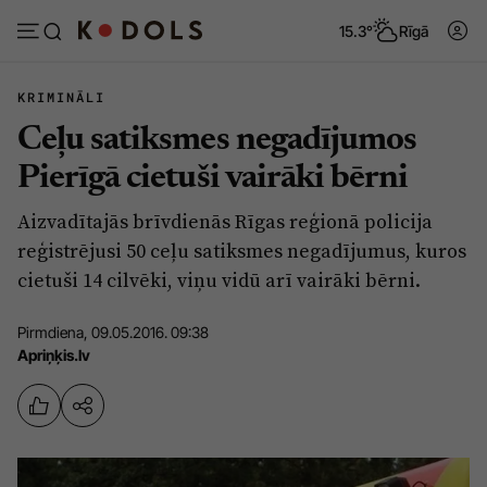
15.3°
Rīgā
KRIMINĀLI
Ceļu satiksmes negadījumos
Abonēt
Pieslēgties
Pierīgā cietuši vairāki bērni
Aizvadītajās brīvdienās Rīgas reģionā policija
Ziņas
Tēmas
reģistrējusi 50 ceļu satiksmes negadījumus, kuros
Politika
Viedokļi
cietuši 14 cilvēki, viņu vidū arī vairāki bērni.
Pašvaldības
Dzīve un ticība
Pirmdiena, 09.05.2016. 09:38
Izglītība
Ekonomika
Apriņķis.lv
Veselība
Krimināli
Ģimene
Izklaide
Vide
Sarunas