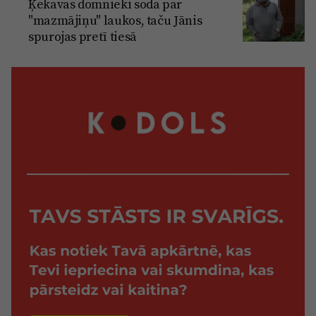
Ķekavas domnieki soda par
"mazmājiņu" laukos, taču Jānis
spurojas pretī tiesā