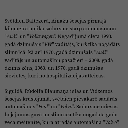
Reklāma
Jūrmala
Par laikrakstu
Svētdien Baltezerā, Ainažu šosejas pirmajā
Privātuma politika
kilometrā notika sadursme starp automašīnām
Ētikas kodekss
"
" un "
". Negadījumā cieta 1993.
Audi
Volkswagen
Lietošanas noteikumi
gadā dzimušais "
" vadītājs, kurš tika nogādāts
VW
slimnīcā, kā arī 1970. gadā dzimušais "
"
Audi
Pārredzamības paziņojumi
vadītājs un automašīnu pasažieri – 2008. gadā
Sludinājumi
dzimis zēns, 1963. un 1970. gadā dzimušas
sievietes, kuri no hospitalizācijas atteicās.
Siguldā, Rūdolfa Blaumaņa ielas un Vidzemes
šosejas krustojumā, svētdien pievakarē sadūrās
automašīnas "
" un "
". Sadursmē miesas
Ford
Volvo
bojājumus guva un slimnīcā tika nogādāta gadu
veca meitenīte, kura atradās automašīna "
",
Volvo