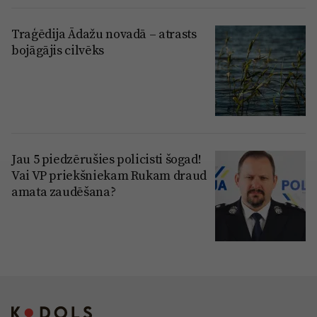
Traģēdija Ādažu novadā – atrasts
bojāgājis cilvēks
Jau 5 piedzērušies policisti šogad!
Vai VP priekšniekam Rukam draud
amata zaudēšana?