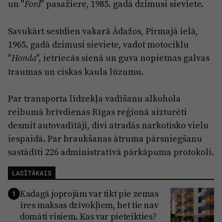
un "
" pasažiere, 1985. gadā dzimusi sieviete.
Ford
Savukārt sestdien vakarā Ādažos, Pirmajā ielā,
1965. gadā dzimusi sieviete, vadot motociklu
"
", ietriecās sienā un guva nopietnas galvas
Honda
traumas un ciskas kaula lūzumu.
Par transporta līdzekļa vadīšanu alkohola
reibumā brīvdienas Rīgas reģionā aizturēti
desmit autovadītāji, divi atradās narkotisko vielu
iespaidā. Par braukšanas ātruma pārsniegšanu
sastādīti 226 administratīvā pārkāpuma protokoli.
LASĪTĀKAIS
Kadagā joprojām var tikt pie zemas
1
īres maksas dzīvokļiem, bet tie nav
domāti visiem. Kas var pieteikties?