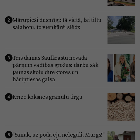
Mārupieši dusmīgi: tā vietā, lai tiltu
2
salabotu, to vienkārši slēdz
Trīs dāmas Saulkrastu novadā
3
pārņem vadības grožus: darbu sāk
jaunas skolu direktores un
bāriņtiesas galva
Krīze koksnes granulu tirgū
4
"Sanāk, uz poda eju nelegāli. Murgs!"
5