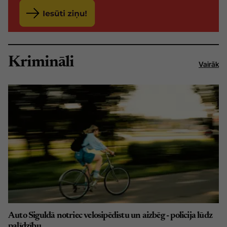
Krimināli
Vairāk
Auto Siguldā notriec velosipēdistu un aizbēg - policija lūdz
palīdzību