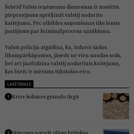
Šobrīd Valsts ieņēmumu dienestam ir nosūtīts
pieprasījums aprēķināt valstij nodarīto
kaitējumu. Pēc atbildes saņemšanas tiks lemts
jautājums par kriminālprocesa uzsākšanu.
Valsts policija atgādina, ka, izdarot šādus
likumpārkāpumus, jāsedz ne vien naudas sods,
bet arī jāatlīdzina valstij nodarītais kaitējums,
kas bieži ir mērāms tūkstošos eiro.
LASĪTĀKAIS
Krīze koksnes granulu tirgū
1
Mārupes novadā plāno būtiskas
2