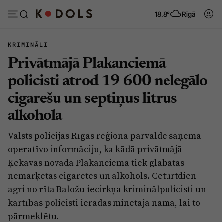
18.8°
Rīgā
KRIMINĀLI
Privātmājā Plakanciemā
Abonēt
Pieslēgties
policisti atrod 19 600 nelegālo
cigarešu un septiņus litrus
Ziņas
Tēmas
alkohola
Politika
Viedokļi
Valsts policijas Rīgas reģiona pārvalde saņēma
Pašvaldības
Dzīve un ticība
operatīvo informāciju, ka kādā privātmājā
Izglītība
Ekonomika
Ķekavas novada Plakanciemā tiek glabātas
nemarķētas cigaretes un alkohols. Ceturtdien
Veselība
Krimināli
agri no rīta Baložu iecirkņa kriminālpolicisti un
Ģimene
Izklaide
kārtības policisti ieradās minētajā namā, lai to
Vide
pārmeklētu.
Sarunas