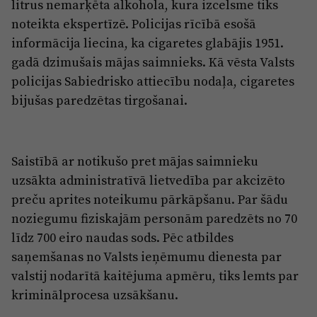
Reklāma
litrus nemarķēta alkohola, kura izcelsme tiks
Jūrmala
noteikta ekspertīzē. Policijas rīcībā esošā
Par laikrakstu
informācija liecina, ka cigaretes glabājis 1951.
Privātuma politika
gadā dzimušais mājas saimnieks. Kā vēsta Valsts
policijas Sabiedrisko attiecību nodaļa, cigaretes
Ētikas kodekss
bijušas paredzētas tirgošanai.
Lietošanas noteikumi
Pārredzamības paziņojumi
Sludinājumi
Saistībā ar notikušo pret mājas saimnieku
uzsākta administratīvā lietvedība par akcizēto
preču aprites noteikumu pārkāpšanu. Par šādu
noziegumu fiziskajām personām paredzēts no 70
līdz 700 eiro naudas sods. Pēc atbildes
saņemšanas no Valsts ieņēmumu dienesta par
valstij nodarītā kaitējuma apmēru, tiks lemts par
kriminālprocesa uzsākšanu.