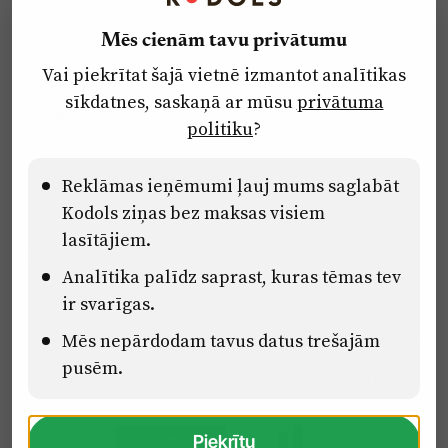
Reklāma
Mēs cienām tavu privātumu
Par laikrakstu
Vai piekrītat šajā vietnē izmantot analītikas
Privātuma politika
sīkdatnes, saskaņā ar mūsu
privātuma
Ētikas kodekss
politiku
?
Lietošanas noteikumi
Pārredzamības paziņojumi
Reklāmas ieņēmumi ļauj mums saglabāt
Kodols ziņas bez maksas visiem
lasītājiem.
Eiropas Savienības Atveseļošanas un noturības mehānisma plāna
Analītika palīdz saprast, kuras tēmas tev
2.2. reformu un investīciju virziena “Uzņēmumu digitālā
transformācija un inovācijas” 2.2.1.5.i. investīcijas “Mediju nozares
ir svarīgas.
uzņēmumu digitālās transformācijas veicināšana” pasākuma
Mēs nepārdodam tavus datus trešajām
“Mācības mediju nozares speciālistu digitālās kompetences un
zināšanu pilnveidošanai” projektā Latvijas Mediju nozares
pusēm.
kompetenču centrs (2.2.1.5.i.0/2/24/A/CFLA/001).
Piekrītu