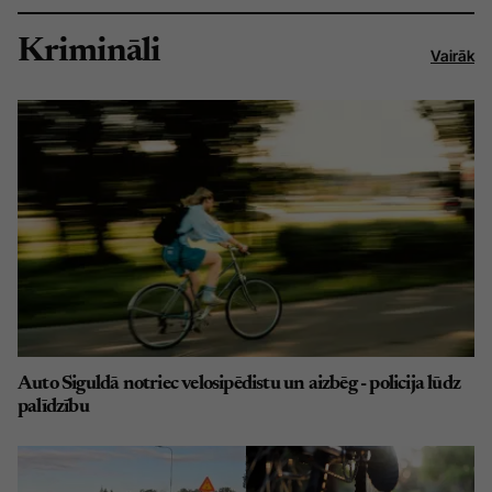
Krimināli
Vairāk
Auto Siguldā notriec velosipēdistu un aizbēg - policija lūdz
palīdzību