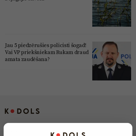
Jau 5 piedzērušies policisti šogad!
Vai VP priekšniekam Rukam draud
amata zaudēšana?
Kontakti