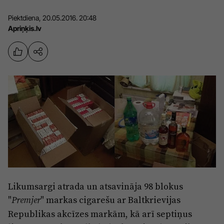
Sports
Pasākumi
Piektdiena, 20.05.2016. 20:48
Apriņķis.lv
Drošība
Pierīga
Projekti
Ādaži
Mediju atbalsta fonds
Ķekava
Zivju fonds
Mārupe
Zaļā nākotne
Olaine
Iedvesmai nav vecuma
Ropaži
Vide
Salaspils
Likumsargi atrada un atsavināja 98 blokus
Kodols
"
" markas cigarešu ar Baltkrievijas
Premjer
Saulkrasti
Kontakti
Republikas akcīzes markām, kā arī septiņus
Sigulda