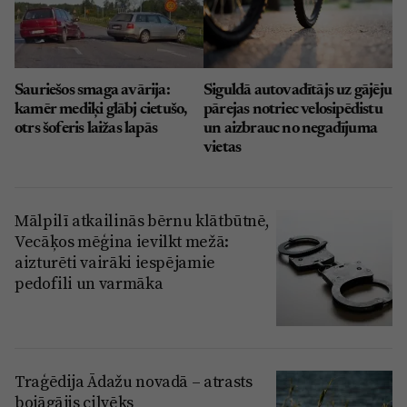
Sauriešos smaga avārija:
Siguldā autovadītājs uz gājēju
kamēr mediķi glābj cietušo,
pārejas notriec velosipēdistu
otrs šoferis laižas lapās
un aizbrauc no negadījuma
vietas
Mālpilī atkailinās bērnu klātbūtnē,
Vecāķos mēģina ievilkt mežā:
aizturēti vairāki iespējamie
pedofili un varmāka
Traģēdija Ādažu novadā – atrasts
bojāgājis cilvēks