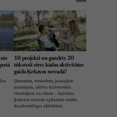
nīs
10 projekti un gandrīz 20
gastā
tūkstoši eiro: kādas aktivitātes
gaida Ķekavas novadā?
ldas
Ģimenēm, senioriem, jaunajām
māmiņām, aktīva dzīvesveida
cienītājiem un citiem – dažādās
Ķekavas novada apkaimēs notiks
daudzveidīgas aktivitātes.