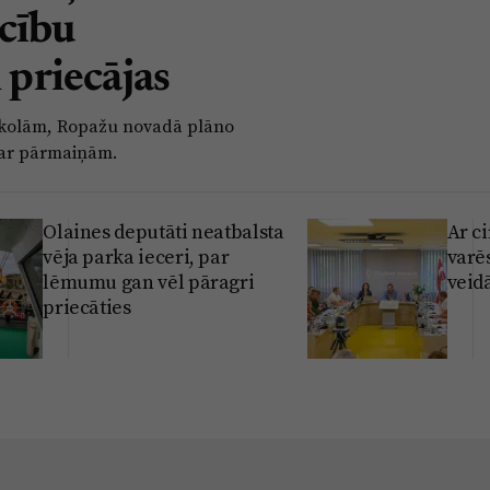
cību
 priecājas
e skolām, Ropažu novadā plāno
par pārmaiņām.
Olaines deputāti neatbalsta
Ar c
vēja parka ieceri, par
varē
lēmumu gan vēl pāragri
veidā
priecāties