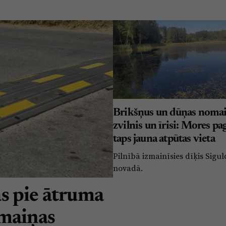
Brikšņus un dūņas nomai
zvilnis un īrisi: Mores pa
taps jauna atpūtas vieta
Pilnībā izmainīsies dīķis Sigu
novadā.
s pie ātruma
rmaiņas