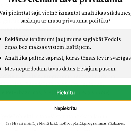
karnevāls" darbi izvietoti visā pilsētas
Vai piekrītat šajā vietnē izmantot analītikas sīkdatnes
gaismas festivāla "Staro Rīga" draugi – iestādes
saskaņā ar mūsu
privātuma politiku
?
 gan uz Rātsnama fasādes ("Es zīmēju Rīgu"),
snama fasādes), gan LMT jaunais gaisa balons
kas, gan "Ritekļi citā gaismā" Latvijas
Reklāmas ieņēmumi ļauj mums saglabāt Kodols
as ceļš" laukumā pie Saeimas ēkas. Šajā
ziņas bez maksas visiem lasītājiem.
dažādi gaismas objekti.
Analītika palīdz saprast, kuras tēmas tev ir svarīgas
ramma jau otro gadu iepazīstina festivāla
Mēs nepārdodam tavus datus trešajām pusēm.
zstādītiem darbiem. Programmā redzami darbi no
ti Vecrīgā: "Ligzda" (
) Līvu laukumā,
The Nest
e Pēterbaznīcas, "Ceļš, ne-ceļš" (
)
Way no Way
Piekrītu
Nepiekrītu
 ķēde" objekti ir tapuši starptautiskajā jauno
daloties 18 jaunajiem māksliniekiem un
Izvēli vari mainīt jebkurā laikā, notīrot pārlūkprogrammas sīkdatnes.