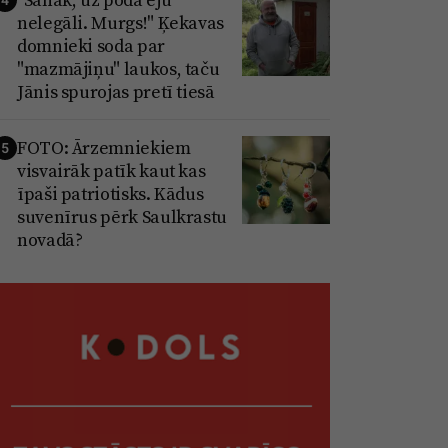
nelegāli. Murgs!" Ķekavas
domnieki soda par
"mazmājiņu" laukos, taču
Jānis spurojas pretī tiesā
FOTO: Ārzemniekiem
5
visvairāk patīk kaut kas
īpaši patriotisks. Kādus
suvenīrus pērk Saulkrastu
novadā?