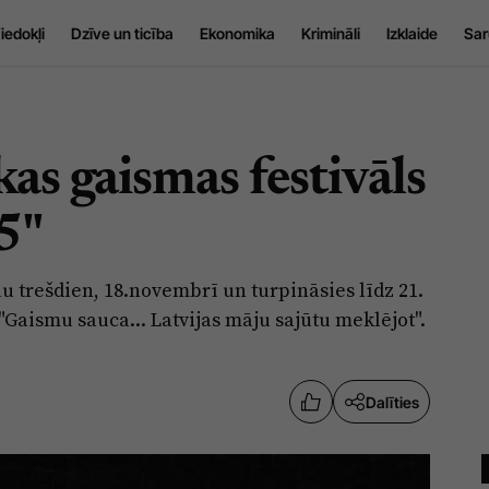
iedokļi
Dzīve un ticība
Ekonomika
Krimināli
Izklaide
Sar
as gaismas festivāls
5"
jau trešdien, 18.novembrī un turpināsies līdz 21.
Gaismu sauca... Latvijas māju sajūtu meklējot".
Dalīties