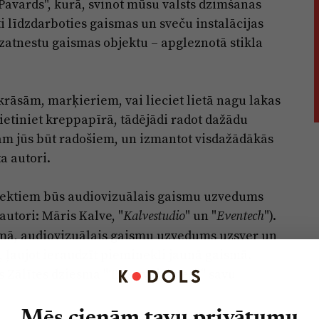
"Pavards", kurā, svinot mūsu valsts dzimšanas
ti līdzdarboties gaismas un sveču instalācijas
dzatnestu gaismas objektu – apgleznotā stikla
krāsām, marķieriem, vai lieciet lietā nagu lakas
 ietiniet kreppapīrā, tādējādi radot dažādu
ām jūs būt radošiem, un izmantot visdažādākās
a autori.
jektiem būs audiovizuālais gaismu uzvedums
autori: Māris Kalve, "
" un "
").
Kalvestudio
Eventech
ismā, audiovizuālais gaismu uzvedums uzsver un
 ļaujot ieraudzīt pieminekli jaunā gaismā.
Zālītes dziesma "Trīs zvaigznes"," savu
Mēs cienām tavu privātumu