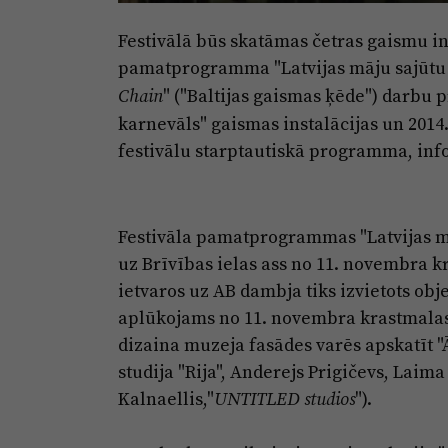
Festivālā būs skatāmas četras gaismu i
pamatprogramma "Latvijas māju sajūtu m
" ("Baltijas gaismas ķēde") darbu 
Chain
karnevāls" gaismas instalācijas un 2014
festivālu starptautiskā programma, inf
Festivāla pamatprogrammas "Latvijas mā
uz Brīvības ielas ass no 11. novembra k
ietvaros uz AB dambja tiks izvietots obj
aplūkojams no 11. novembra krastmalas.
dizaina muzeja fasādes varēs apskatīt "
studija "Rija", Anderejs Prigičevs, Laima 
Kalnaellis,"
").
UNTITLED studios