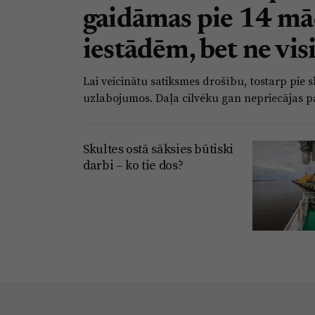
gaidāmas pie 14 mā
iestādēm, bet ne visi
Lai veicinātu satiksmes drošību, tostarp pi
uzlabojumos. Daļa cilvēku gan nepriecājas 
Skultes ostā sāksies būtiski
darbi – ko tie dos?