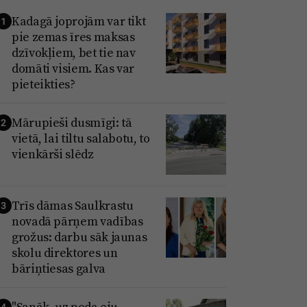
Kadagā joprojām var tikt
1
pie zemas īres maksas
dzīvokļiem, bet tie nav
domāti visiem. Kas var
pieteikties?
Mārupieši dusmīgi: tā
2
vietā, lai tiltu salabotu, to
vienkārši slēdz
Trīs dāmas Saulkrastu
3
novadā pārņem vadības
grožus: darbu sāk jaunas
skolu direktores un
bāriņtiesas galva
"Sanāk, uz poda eju
4