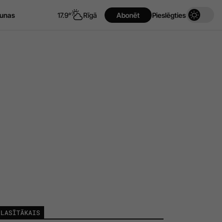
unas
17.9°
Rīgā
Abonēt
Pieslēgties
LASĪTĀKAIS