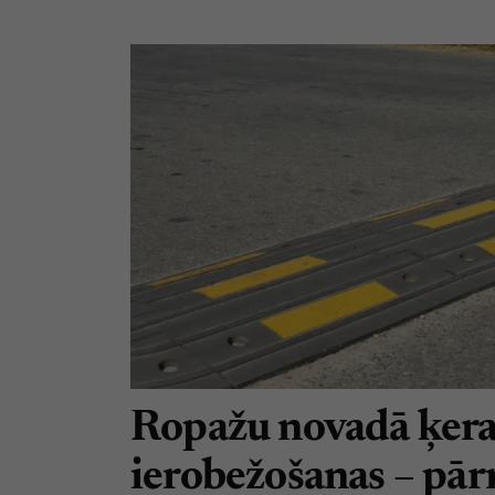
Ropažu novadā ķera
ierobežošanas – pā