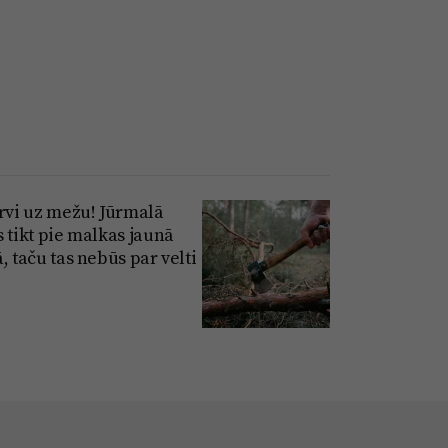
irvi uz mežu! Jūrmalā
s tikt pie malkas jaunā
, taču tas nebūs par velti