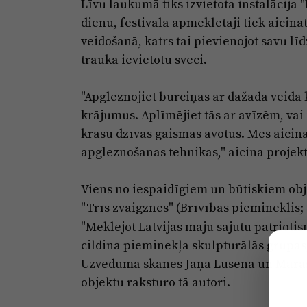
Līvu laukumā tiks izvietota instalācija 
dienu, festivāla apmeklētāji tiek aicinā
veidošanā, katrs tai pievienojot savu lī
traukā ievietotu sveci.
"Apgleznojiet burciņas ar dažāda veida 
krājumus. Aplīmējiet tās ar avīzēm, vai
krāsu dzīvās gaismas avotus. Mēs aicin
apgleznošanas tehnikas," aicina projekt
Viens no iespaidīgiem un būtiskiem ob
"Trīs zvaigznes" (Brīvības piemineklis; 
"Meklējot Latvijas māju sajūtu patriot
cildina pieminekļa skulpturālās grupas,
Uzvedumā skanēs Jāņa Lūsēna un Māras 
objektu raksturo tā autori.