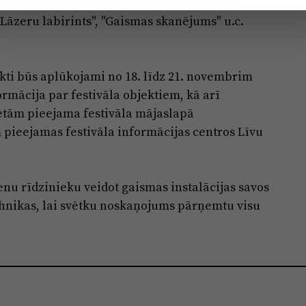
uvas un Polijas. Programmas objekti "Varoņa
, "Lāzeru labirints", "Gaismas skanējums" u.c.
ekti būs aplūkojami no 18. līdz 21. novembrim
formācija par festivāla objektiem, kā arī
ietām pieejama festivāla mājaslapā
 pieejamas festivāla informācijas centros Līvu
ienu rīdzinieku veidot gaismas instalācijas savos
ehnikas, lai svētku noskaņojums pārņemtu visu