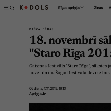
Ropaži
Rīgas apriņķis
Ziņas
V
Pasākumi
Sludinājumi
PAŠVALDĪBAS
18. novembrī sāk
"Staro Rīga 201
Gaismas festivāls "Staro Rīga", sāksies 
novembrim. Šogad festivāla devīze būs "
Otrdiena, 17.11.2015. 16:10
Apriņķis.lv