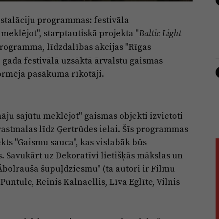
nstalāciju programmas: festivāla
eklējot", starptautiskā projekta "
Baltic Light
programma, līdzdalības akcijas "Rīgas
. gada festivālā uzsāktā ārvalstu gaismas
ormēja pasākuma rīkotāji.
ju sajūtu meklējot" gaismas objekti izvietoti
rastmalas līdz Ģertrūdes ielai. Šīs programmas
ekts "Gaismu sauca", kas vislabāk būs
 Savukārt uz Dekoratīvi lietišķās mākslas un
Ābolrauša šūpuļdziesmu" (tā autori ir Filmu
Puntule, Reinis Kalnaellis, Līva Eglīte, Vilnis