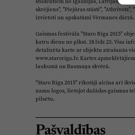
studentiem no Igaunijas, Latvijas, Liet
skrējiens", "Piejūras stāsti", "Atbrīvots"
izvietoti un apskatāmi Vērmanes dārzā.
Gaismas festivāla "Staro Rīga 2015" obj
katru dienu no plkst. 18 līdz 23. Visa in
detalizēta karte ar objektu atrašanās v
www.staroriga.lv. Kartes apmeklētājiem
laukumā un Baumaņa skvērā.
"Staro Rīga 2015" rīkotāji aicina arī ikv
namu logos, lietojot dažādas gaismas t
pilsētu.
Pašvaldības