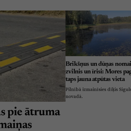
Brikšņus un dūņas nomai
zvilnis un īrisi: Mores pa
taps jauna atpūtas vieta
Pilnībā izmainīsies dīķis Sigu
novadā.
s pie ātruma
rmaiņas