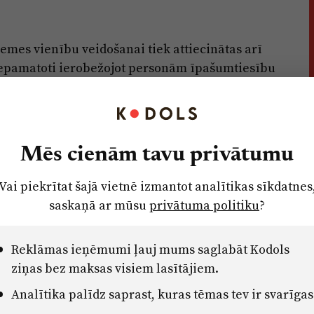
mes vienību veidošanai tiek attiecinātas arī
nepamatoti ierobežojot personām īpašumtiesību
matojums publiskās apspriešanas laikā
atru konkrēto gadījumu. Ministrija norāda, ka
as prasības, kas dublē augstāka juridiskā
terpretētas vai to redakcijas dod iespēju
Mēs cienām tavu privātumu
normas.
Vai piekrītat šajā vietnē izmantot analītikas sīkdatnes
ovada apbūves noteikumos nevienai no
saskaņā ar mūsu
privātuma politiku
?
ram teritorijas izmantošanas veidam tiek
Piemēram, funkcionālajā zonā "Jauktas centra
Reklāmas ieņēmumi ļauj mums saglabāt Kodols
atšķirīgi galvenie teritorijas izmantošanas veidi,
ziņas bez maksas visiem lasītājiem.
ta ēku apbūve, kam nevar piemērot vienus un
Analītika palīdz saprast, kuras tēmas tev ir svarīgas
 to pašvaldībā, pieprasot informāciju, saņemtu
ticamība būs apšaubāma un nepilnvērtīga,