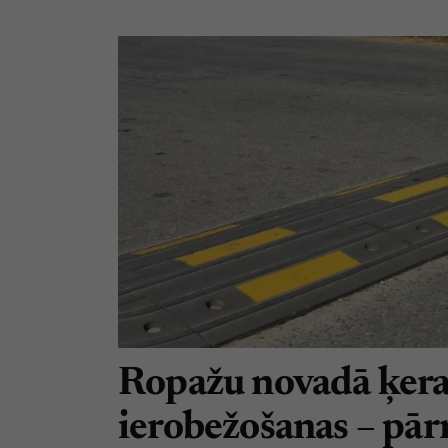
Ropažu novadā ķera
ierobežošanas – pā