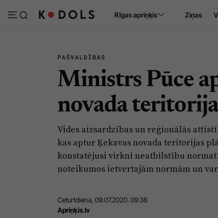
Ropaži
Rīgas apriņķis
Ziņas
V
Pasākumi
Sludinājumi
PAŠVALDĪBAS
Ministrs Pūce ap
novada teritorij
Vides aizsardzības un reģionālās attīstī
kas aptur Ķekavas novada teritorijas pl
konstatējusi virkni neatbilstību normat
noteikumos ietvertajām normām un var 
Ceturtdiena, 09.07.2020. 09:38
Apriņķis.lv