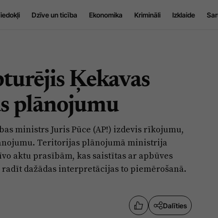
iedokļi
Dzīve un ticība
Ekonomika
Krimināli
Izklaide
Sar
turējis Ķekavas
as plānojumu
bas ministrs Juris Pūce (AP!) izdevis rīkojumu,
ānojumu. Teritorijas plānojumā ministrija
īvo aktu prasībām, kas saistītas ar apbūves
radīt dažādas interpretācijas to piemērošanā.
Dalīties