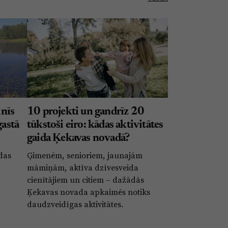
nīs
10 projekti un gandrīz 20
gastā
tūkstoši eiro: kādas aktivitātes
gaida Ķekavas novadā?
ldas
Ģimenēm, senioriem, jaunajām
māmiņām, aktīva dzīvesveida
cienītājiem un citiem – dažādās
Ķekavas novada apkaimēs notiks
daudzveidīgas aktivitātes.