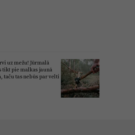
irvi uz mežu! Jūrmalā
s tikt pie malkas jaunā
, taču tas nebūs par velti