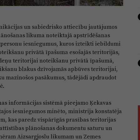
kācijas un sabiedrisko attiecību jautājumos
plānošanas likuma noteiktajā apstrīdēšanas
tpersonu iesniegumus, kuros izteikti iebildumi
teikšanu privātā īpašuma esošajās teritorijās,
deņu teritorijai noteikšanu privātā īpašumā,
ikšanu blakus dzīvojamās apbūves teritorijai,
eku mazinošos pasākumus, tādējādi apdraudot
ē.
šanas informācijas sistēmā pieejamo Ķekavas
ajos iesniegumos minēto, ministrija konstatēja
m, kas paredz vispārīgās prasības teritorijas
 attīstības plānošanas dokumentu saturu un
iemēram Aizsargjoslu likumam un Zemes