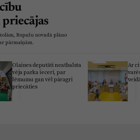
cību
 priecājas
e skolām, Ropažu novadā plāno
par pārmaiņām.
Olaines deputāti neatbalsta
Ar c
vēja parka ieceri, par
varē
lēmumu gan vēl pāragri
veidā
priecāties