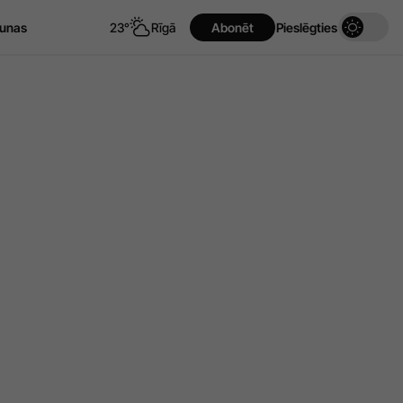
unas
23°
Rīgā
Abonēt
Pieslēgties