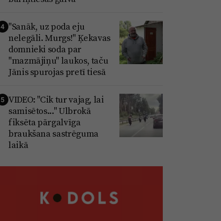
"Sanāk, uz poda eju
4
nelegāli. Murgs!" Ķekavas
domnieki soda par
"mazmājiņu" laukos, taču
Jānis spurojas pretī tiesā
VIDEO: "Cik tur vajag, lai
5
samisētos..." Ulbrokā
fiksēta pārgalvīga
braukšana sastrēguma
laikā