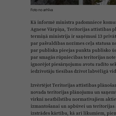
Foto no arhīva
Kā informē ministra padomniece komuni
Agnese Vārpiņa, Teritorijas attīstības 
termiņā ministrija ir saņēmusi 13 privā
par pašvaldības nozīmes ceļa statusa no
par publiska pieejas punkta publisko ū
par smagās rūpniecības teritorijas note
ignorējot piesārņojumu avotu radīto s
iedzīvotāju tiesības dzīvot labvēlīgā vid
Izvērtējot Teritorijas attīstības plāno
novada teritorijas plānojumu un saņemt
virkni neatbilstību normatīvajiem aktie
izmantošanai un apbūvei un teritorijas
izstrādes kārtību, kā arī likumiem, p