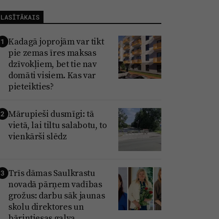
LASĪTĀKAIS
Kadagā joprojām var tikt
1
pie zemas īres maksas
dzīvokļiem, bet tie nav
domāti visiem. Kas var
pieteikties?
Mārupieši dusmīgi: tā
2
vietā, lai tiltu salabotu, to
vienkārši slēdz
Trīs dāmas Saulkrastu
3
novadā pārņem vadības
grožus: darbu sāk jaunas
skolu direktores un
bāriņtiesas galva