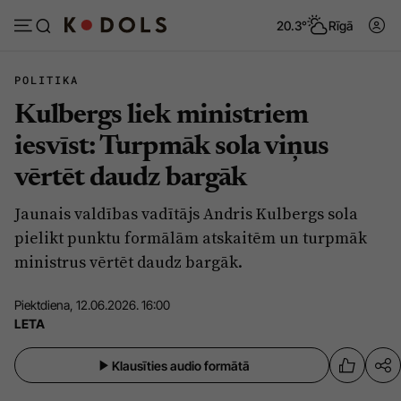
20.3°
Rīgā
POLITIKA
Kulbergs liek ministriem
Abonēt
Pieslēgties
iesvīst: Turpmāk sola viņus
vērtēt daudz bargāk
Ziņas
Tēmas
Jaunais valdības vadītājs Andris Kulbergs sola
Politika
Viedokļi
pielikt punktu formālām atskaitēm un turpmāk
Pašvaldības
Dzīve un ticība
ministrus vērtēt daudz bargāk.
Izglītība
Ekonomika
Piektdiena, 12.06.2026. 16:00
Veselība
Krimināli
LETA
Ģimene
Izklaide
Klausīties audio formātā
Vide
Sarunas