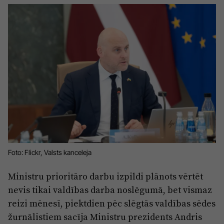
Sports
Pasākumi
Drošība
Pierīga
Projekti
Ādaži
Mediju atbalsta fonds
Ķekava
Zivju fonds
Mārupe
Zaļā nākotne
Olaine
Iedvesmai nav vecuma
Foto: Flickr, Valsts kanceleja
Ropaži
Vide
Ministru prioritāro darbu izpildi plānots vērtēt
Salaspils
Kodols
nevis tikai valdības darba noslēgumā, bet vismaz
Saulkrasti
reizi mēnesī, piektdien pēc slēgtās valdības sēdes
Kontakti
žurnālistiem sacīja Ministru prezidents Andris
Sigulda