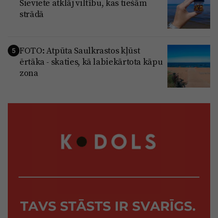
Sieviete atklāj viltību, kas tiešām
strādā
FOTO: Atpūta Saulkrastos kļūst
5
ērtāka - skaties, kā labiekārtota kāpu
zona