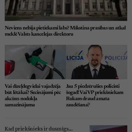
Neviens nebija pietiekami labs? Mīkstina prasības un atkal
meklē Valsts kancelejas direktoru
Vai dīzeļdegvielai vajadzēja
Jau 5 piedzērušies policisti
būt lētākai? Secinājumi pēc
šogad! Vai VP priekšniekam
akcīzes nodokļa
Rukam draud amata
samazinājuma
zaudēšana?
Kad priekšnieks ir dusmīgs...