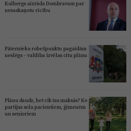
Kulbergs aizrāda Dombravam par
nesaskaņotu rīcību
Pāternieku robežpunktu pagaidām
neslēgs – valdība izvēlas citu plānu
Plānu daudz, bet cik tas maksās? Ko
partijas sola pacientiem, ģimenēm
un senioriem