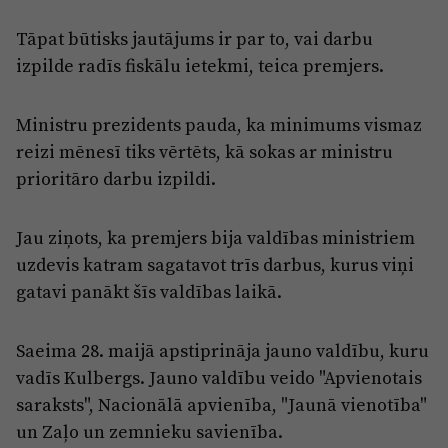
Tāpat būtisks jautājums ir par to, vai darbu
izpilde radīs fiskālu ietekmi, teica premjers.
Ministru prezidents pauda, ka minimums vismaz
reizi mēnesī tiks vērtēts, kā sokas ar ministru
prioritāro darbu izpildi.
Jau ziņots, ka premjers bija valdības ministriem
uzdevis katram sagatavot trīs darbus, kurus viņi
gatavi panākt šīs valdības laikā.
Saeima 28. maijā apstiprināja jauno valdību, kuru
vadīs Kulbergs. Jauno valdību veido "Apvienotais
saraksts", Nacionālā apvienība, "Jaunā vienotība"
un Zaļo un zemnieku savienība.