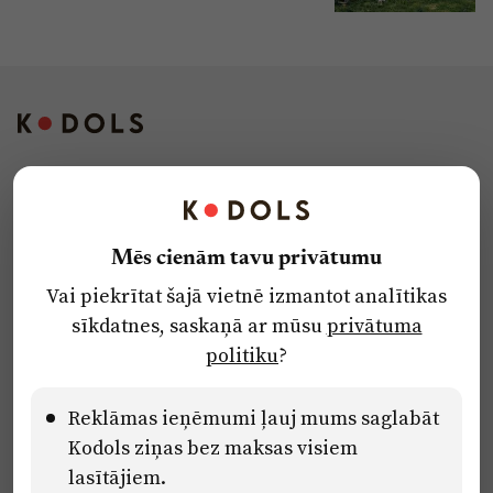
Kontakti
Reklāma
Mēs cienām tavu privātumu
Par laikrakstu
Vai piekrītat šajā vietnē izmantot analītikas
Privātuma politika
sīkdatnes, saskaņā ar mūsu
privātuma
Ētikas kodekss
politiku
?
Lietošanas noteikumi
Pārredzamības paziņojumi
Reklāmas ieņēmumi ļauj mums saglabāt
Kodols ziņas bez maksas visiem
lasītājiem.
Eiropas Savienības Atveseļošanas un noturības mehānisma plāna