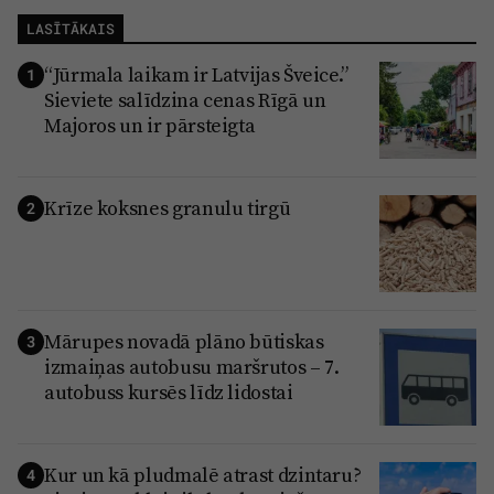
LASĪTĀKAIS
“Jūrmala laikam ir Latvijas Šveice.”
1
Sieviete salīdzina cenas Rīgā un
Majoros un ir pārsteigta
Krīze koksnes granulu tirgū
2
Mārupes novadā plāno būtiskas
3
izmaiņas autobusu maršrutos – 7.
autobuss kursēs līdz lidostai
Kur un kā pludmalē atrast dzintaru?
4