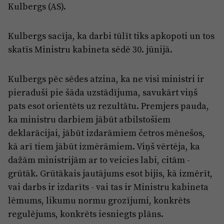
Reklāma
Kulbergs (AS).
Jūrmala
Par laikrakstu
Kulbergs sacīja, ka darbi tūlīt tiks apkopoti un tos
Privātuma politika
skatīs Ministru kabineta sēdē 30. jūnijā.
Ētikas kodekss
Lietošanas noteikumi
Kulbergs pēc sēdes atzina, ka ne visi ministri ir
pieraduši pie šāda uzstādījuma, savukārt viņš
Pārredzamības paziņojumi
pats esot orientēts uz rezultātu. Premjers pauda,
Sludinājumi
ka ministru darbiem jābūt atbilstošiem
deklarācijai, jābūt izdarāmiem četros mēnešos,
kā arī tiem jābūt izmērāmiem. Viņš vērtēja, ka
dažām ministrijām ar to veicies labi, citām -
grūtāk. Grūtākais jautājums esot bijis, kā izmērīt,
vai darbs ir izdarīts - vai tas ir Ministru kabineta
lēmums, likumu normu grozījumi, konkrēts
regulējums, konkrēts iesniegts plāns.