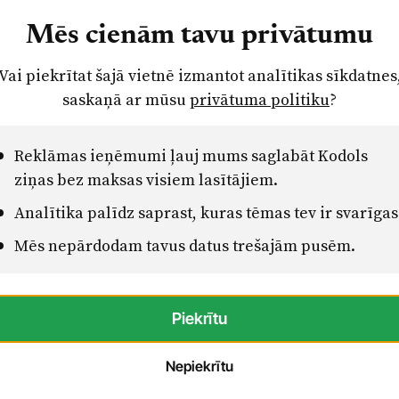
dzīvotājiem Latvijā un ārvalstīs, tostarp
ja, ka Latvija veikusi iemaksu enerģētikas
Mēs cienām tavu privātumu
s palīdzības veidus.
Vai piekrītat šajā vietnē izmantot analītikas sīkdatnes
saskaņā ar mūsu
privātuma politiku
?
ā apspriesti arī Eiropas Savienības (ES)
du budžetu un Latvijas interešu koordinētu
 par tiešmaksājumu, lauksaimniecības atbalsta
Reklāmas ieņēmumi ļauj mums saglabāt Kodols
līšanu un taisnīgu nosacījumu nodrošināšanu,
ziņas bez maksas visiem lasītājiem.
ikāli stingrākas migrācijas politikas ES
Analītika palīdz saprast, kuras tēmas tev ir svarīgas
Mēs nepārdodam tavus datus trešajām pusēm.
 padomnieks Mārtiņš Drēģeris, tikšanās laikā
umus Ukrainai, tai skaitā mēģinot iznīcināt
Piekrītu
ilzīgas ciešanas iedzīvotājiem.
Nepiekrītu
vija nav gatava mieram, tāpēc jāturpina