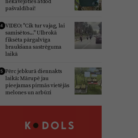
nekavējoties atdod
pašvaldībai!
VIDEO: "Cik tur vajag, lai
4
samisētos..." Ulbrokā
fiksēta pārgalvīga
braukšana sastrēguma
laikā
Pērc jebkurā diennakts
5
laikā: Mārupē jau
pieejamas pirmās vietējās
melones un arbūzi