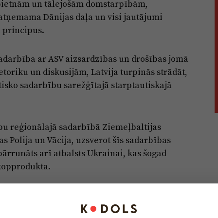
nopietnām un tālejošām domstarpībām,
eatņemama Dānijas daļa un visi jautājumi
u principus.
 sadarbība ar ASV aizsardzības un drošības jomā
etoriku un diskusijām, Latvija turpinās strādāt,
ntisko sadarbību sarežģītajā starptautiskajā
ību reģionālajā sadarbībā Ziemeļbaltijas
s Polija un Vācija, uzsverot šīs sadarbības
ārrunāts arī atbalsts Ukrainai, kas šogad
kopprodukta.
 priekšsēdētāja Daiga Mieriņa (ZZS) sniegusi
, kā arī pārrunāti jautājumi par atbalstu