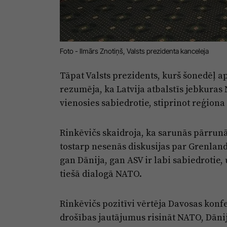
Foto - Ilmārs Znotiņš, Valsts prezidenta kanceleja
Tāpat Valsts prezidents, kurš šonedēļ
rezumēja, ka Latvija atbalstīs jebkura
vienosies sabiedrotie, stiprinot reģiona
Rinkēvičs skaidroja, ka sarunās pārrunā
tostarp nesenās diskusijas par Grenlandi.
gan Dānija, gan ASV ir labi sabiedrotie, 
tiešā dialogā NATO.
Rinkēvičs pozitīvi vērtēja Davosas kon
drošības jautājumus risināt NATO, Dānij