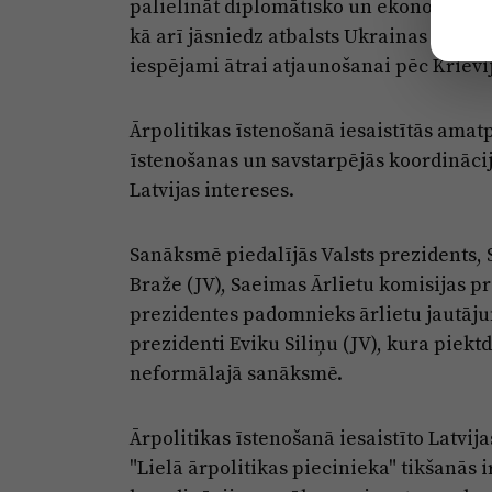
palielināt diplomātisko un ekonomisko s
kā arī jāsniedz atbalsts Ukrainas enerģ
iespējami ātrai atjaunošanai pēc Krie
Ārpolitikas īstenošanā iesaistītās amat
īstenošanas un savstarpējās koordinācij
Latvijas intereses.
Sanāksmē piedalījās Valsts prezidents, 
Braže (JV), Saeimas Ārlietu komisijas p
prezidentes padomnieks ārlietu jautāju
prezidenti Eviku Siliņu (JV), kura piek
neformālajā sanāksmē.
Ārpolitikas īstenošanā iesaistīto Latvij
"Lielā ārpolitikas piecinieka" tikšanās i