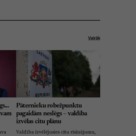
Vairāk
s...
Pāternieku robežpunktu
avam
pagaidām neslēgs – valdība
izvēlas citu plānu
ava
Valdība izvēlējusies citu risinājumu,