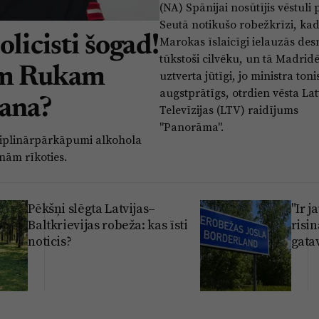
(NA) Spānijai nosūtījis vēstuli 
Seutā notikušo robežkrīzi, ka
olicisti šogad!
Marokas īslaicīgi ielauzās des
tūkstoši cilvēku, un tā Madrid
am Rukam
uztverta jūtīgi, jo ministra tonis
augstprātīgs, otrdien vēsta Lat
šana?
Televīzijas (LTV) raidījums
"Panorāma".
isciplinārpārkāpumi alkohola
nām rīkoties.
Pēkšņi slēgta Latvijas–
"Ir 
Baltkrievijas robeža: kas īsti
risin
noticis?
gata