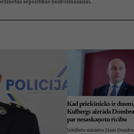
rdinētas ārpolitikas nodrošināšanai.
Kad priekšnieks ir dusmīg
Kulbergs aizrāda Dombr
par nesaskaņotu rīcību
Iekšlietu ministrs Jānis Dombr