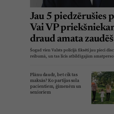
Jau 5 piedzērušies p
Vai VP priekšniek
draud amata zaudē
Šogad vien Valsts policijā fiksēti jau pieci d
reibumā, un tas licis atbildīgajām amatperso
Plānu daudz, bet cik tas
maksās? Ko partijas sola
pacientiem, ģimenēm un
senioriem