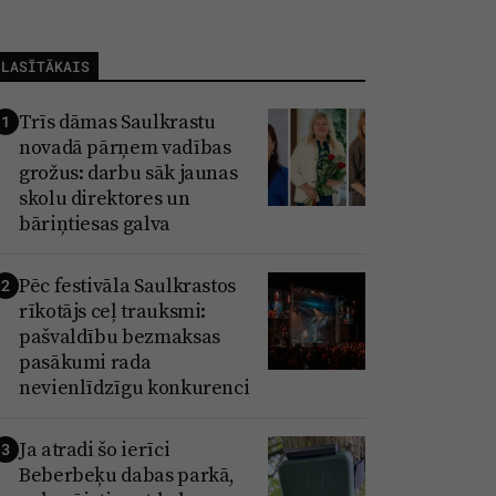
LASĪTĀKAIS
Trīs dāmas Saulkrastu
1
novadā pārņem vadības
grožus: darbu sāk jaunas
skolu direktores un
bāriņtiesas galva
Pēc festivāla Saulkrastos
2
rīkotājs ceļ trauksmi:
pašvaldību bezmaksas
pasākumi rada
nevienlīdzīgu konkurenci
Ja atradi šo ierīci
3
Beberbeķu dabas parkā,