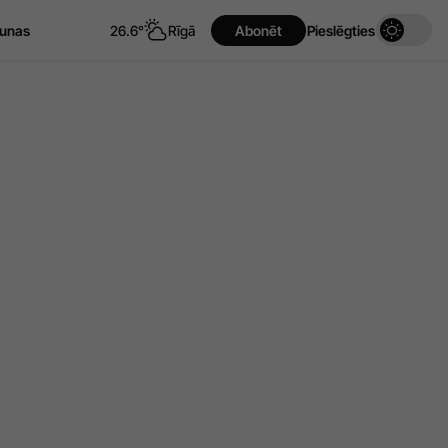
unas
26.6°
Rīgā
Abonēt
Pieslēgties