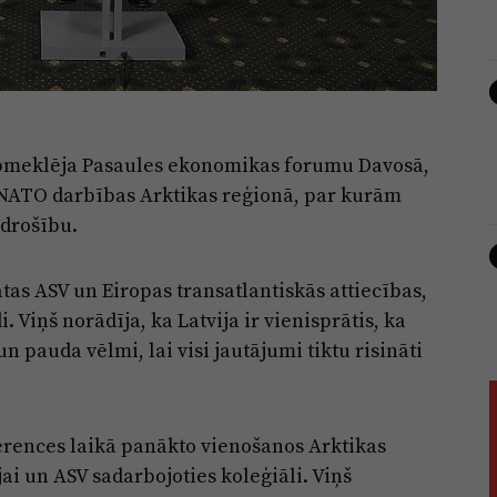
 apmeklēja Pasaules ekonomikas forumu Davosā,
s NATO darbības Arktikas reģionā, par kurām
 drošību.
tas ASV un Eiropas transatlantiskās attiecības,
 Viņš norādīja, ka Latvija ir vienisprātis, ka
un pauda vēlmi, lai visi jautājumi tiktu risināti
ferences laikā panākto vienošanos Arktikas
ai un ASV sadarbojoties koleģiāli. Viņš