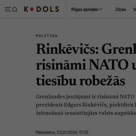
Ropaži
Rīgas apriņķis
Ziņas
V
Pasākumi
Sludinājumi
POLITIKA
Rinkēvičs: Gren
risināmi NATO u
tiesību robežās
Grenlandes jautājumi ir risināmi NATO u
prezidents Edgars Rinkēvičs, piektdien Rī
īstenošanā iesaistītajām valsts augst
Piektdiena, 23.01.2026. 17:35