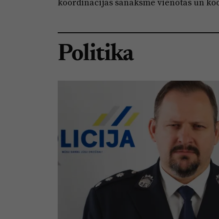
koordinācijas sanāksme vienotas un koo
Politika