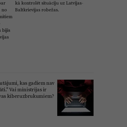
par
kā kontrolēt situāciju uz Latvijas-
d no
Baltkrievijas robežas.
mitiem
ē
 bijis
vijas
jautājumi, kas gadiem nav
āti." Vai ministrijas ir
vas kiberuzbrukumiem?