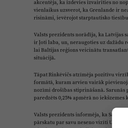
akcentēja, ka izdevies izvairīties no 
vienlaikus uzsverot, ka Grenlande ir n
risināmi, ievērojot starptautisko tiesīb
Valsts prezidents norādīja, ka Latvijas
ir ļoti laba, un, neraugoties uz dažādu r
lai Baltijas reģions veicinātu transatla
situācijā.
Tāpat Rinkēvičs atzīmēja pozitīvu virz
formātā, kuram arvien vairāk pievienoja
nozīmi drošības stiprināšanā. Sarunās p
paredzēts 0,25% apmērā no iekšzemes 
Valsts prezidents informēja, ka Saeimas
pārskatu par savu neseno vizīti Ukrainā