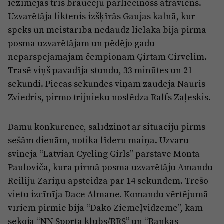
iezīmējās trīs braucēju pārliecinošs atrāviens.
Uzvarētāja liktenis izšķīrās Gaujas kalnā, kur
spēks un meistarība nedaudz lielāka bija pirmā
posma uzvarētājam un pēdējo gadu
nepārspējamajam čempionam Ģirtam Cirvelim.
Trasē viņš pavadīja stundu, 33 minūtes un 21
sekundi. Piecas sekundes viņam zaudēja Nauris
Zviedris, pirmo trijnieku noslēdza Ralfs Zaļeskis.
Dāmu konkurencē, salīdzinot ar situāciju pirms
sešām dienām, notika līderu maiņa. Uzvaru
svinēja “Latvian Cycling Girls” pārstāve Monta
Pauloviča, kura pirmā posma uzvarētāju Amandu
Reiliju Zariņu apsteidza par 14 sekundēm. Trešo
vietu izcīnīja Dace Almane. Komandu vērtējumā
vīriem pirmie bija “Dako Ziemeļvidzeme”, kam
sekoja “NN Sporta klubs/RRS” un “Rankas