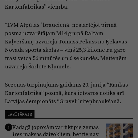
Kartonfabrikas” vienība.
“LVM Atpūtas” braucienā, nestartējot pirmā
posma uzvarētājam M14 grupā Ralfam
Kaļveršam, uzvarēja Tomass Pekuss no Ķekavas
Novada sporta skolas – viņš 25,3 kilometru garo
trasi veica 56 minūtēs un 6 sekundēs. Meitenēm
uzvarēja Šarlote Kļumele.
Sezonas turpinājums gaidāms 20. jūnijā “Rankas
Kartonfabrika” posmā, kura ietvaros notiks arī
Latvijas čempionāts “Gravel” riteņbraukšanā.
LASĪTĀKAIS
Kadagā joprojām var tikt pie zemas
1
īres maksas dzīvokļiem, bet tie nav