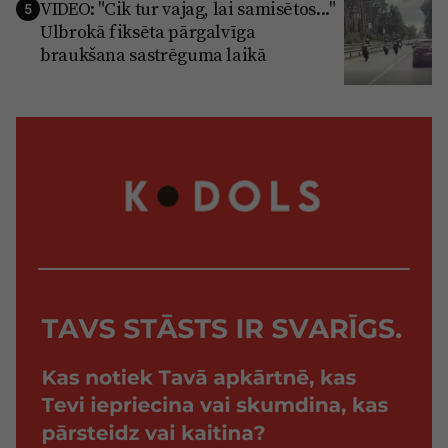
VIDEO: "Cik tur vajag, lai samisētos..."
5
Ulbrokā fiksēta pārgalvīga
braukšana sastrēguma laikā