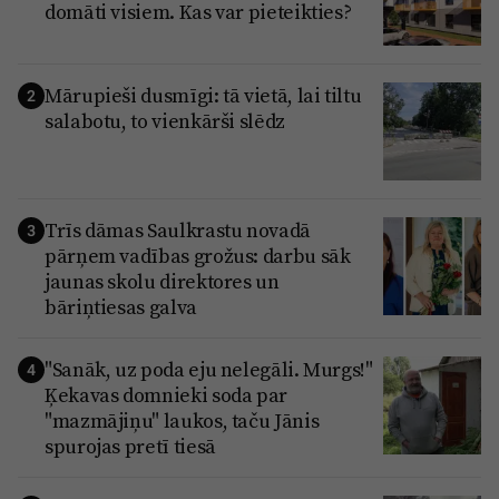
domāti visiem. Kas var pieteikties?
Mārupieši dusmīgi: tā vietā, lai tiltu
2
salabotu, to vienkārši slēdz
Trīs dāmas Saulkrastu novadā
3
pārņem vadības grožus: darbu sāk
jaunas skolu direktores un
bāriņtiesas galva
"Sanāk, uz poda eju nelegāli. Murgs!"
4
Ķekavas domnieki soda par
"mazmājiņu" laukos, taču Jānis
spurojas pretī tiesā