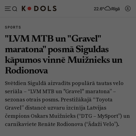
22.6°
Rīgā
SPORTS
"LVM MTB un "Gravel"
Abonēt
Pieslēgties
maratona" posmā Siguldas
kāpumos vinnē Muižnieks un
Ziņas
Tēmas
Rodionova
Politika
Viedokļi
Svētdien Siguldā aizvadīts populārā tautas velo
Pašvaldības
Dzīve un ticība
seriāla – “LVM MTB un "Gravel" maratona” –
Izglītība
Ekonomika
sezonas otrais posms. Prestižākajā “Toyota
Gravel” distancē uzvaru izcīnīja Latvijas
Veselība
Krimināli
čempions Oskars Muižnieks (“DTG – MySport”) un
Ģimene
Izklaide
carnikaviete Renāte Rodionova (“Ādaži Velo”).
Vide
Sarunas