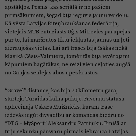
Reklāma
apstākļos. Posms, kas seriālā ir no pašiem
Jūrmala
Par laikrakstu
pirmsākumiem, šogad bija ieguvis jaunu veidolu.
Kā vēsta Latvijas Riteņbraukšanas federācija,
Privātuma politika
vietējais MTB entuziasts Uģis Mitrevics parūpējās
Ētikas kodekss
par to, lai maršrutos tiktu iekļautas jaunas un ļoti
Lietošanas noteikumi
aizraujošas vietas. Lai arī trases bija īsākas nekā
klasikā Cēsis–Valmiera, tomēr tās bija ievērojami
Pārredzamības paziņojumi
kāpumiem bagātākas, ne reizi vien ceļoties augšā
Sludinājumi
no Gaujas senlejas abos upes krastos.
“Gravel” distance, kas bija 70 kilometru gara,
startēja Turaidas kalna pakājē. Favorīta statusu
apliecināja Oskars Muižnieks, kuram trasē
izdevās iegūt divvadību ar komandas biedru no
“DTG – MySport” Aleksandru Patrijuku. Finišā ar
triju sekunžu pārsvaru pirmais iebrauca Latvijas