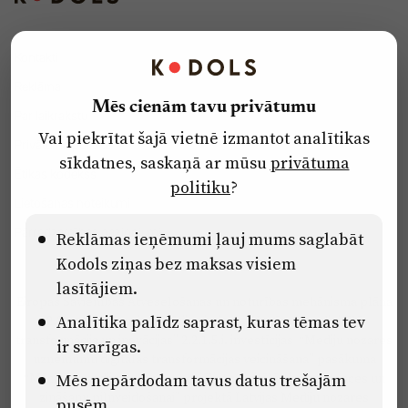
Kontakti
Reklāma
Mēs cienām tavu privātumu
Par laikrakstu
Vai piekrītat šajā vietnē izmantot analītikas
Privātuma politika
sīkdatnes, saskaņā ar mūsu
privātuma
Ētikas kodekss
politiku
?
Lietošanas noteikumi
Pārredzamības paziņojumi
Reklāmas ieņēmumi ļauj mums saglabāt
Kodols ziņas bez maksas visiem
lasītājiem.
Eiropas Savienības Atveseļošanas un noturības mehānisma plāna
Analītika palīdz saprast, kuras tēmas tev
2.2. reformu un investīciju virziena “Uzņēmumu digitālā
transformācija un inovācijas” 2.2.1.5.i. investīcijas “Mediju nozares
ir svarīgas.
uzņēmumu digitālās transformācijas veicināšana” pasākuma
Mēs nepārdodam tavus datus trešajām
“Mācības mediju nozares speciālistu digitālās kompetences un
zināšanu pilnveidošanai” projektā Latvijas Mediju nozares
pusēm.