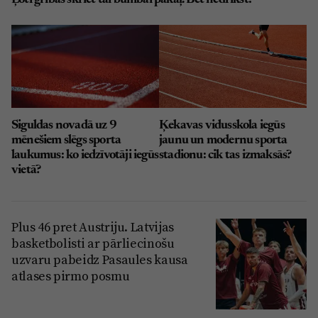
Ļoti gribas skriet tai bumbai pakaļ. Bet nedrīkst!
Siguldas novadā uz 9
Ķekavas vidusskola iegūs
mēnešiem slēgs sporta
jaunu un modernu sporta
laukumus: ko iedzīvotāji iegūs
stadionu: cik tas izmaksās?
vietā?
Plus 46 pret Austriju. Latvijas
basketbolisti ar pārliecinošu
uzvaru pabeidz Pasaules kausa
atlases pirmo posmu