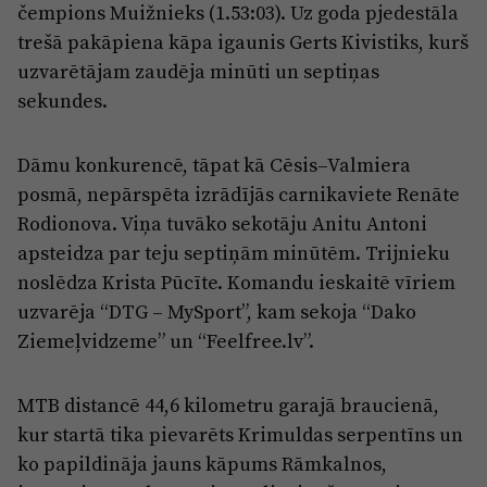
čempions Muižnieks (1.53:03). Uz goda pjedestāla
trešā pakāpiena kāpa igaunis Gerts Kivistiks, kurš
uzvarētājam zaudēja minūti un septiņas
sekundes.
Dāmu konkurencē, tāpat kā Cēsis–Valmiera
posmā, nepārspēta izrādījās carnikaviete Renāte
Rodionova. Viņa tuvāko sekotāju Anitu Antoni
apsteidza par teju septiņām minūtēm. Trijnieku
noslēdza Krista Pūcīte. Komandu ieskaitē vīriem
uzvarēja “DTG – MySport”, kam sekoja “Dako
Ziemeļvidzeme” un “Feelfree.lv”.
MTB distancē 44,6 kilometru garajā braucienā,
kur startā tika pievarēts Krimuldas serpentīns un
ko papildināja jauns kāpums Rāmkalnos,