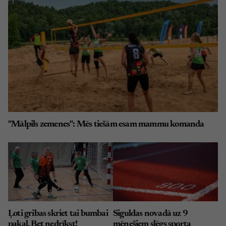
"Mālpils zemenes": Mēs tiešām esam mammu komanda
Ļoti gribas skriet tai bumbai
Siguldas novadā uz 9
pakaļ. Bet nedrīkst!
mēnešiem slēgs sporta