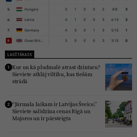
LASĪTĀKAIS
Kur un kā pludmalē atrast dzintaru?
1
Sieviete atklāj viltību, kas tiešām
strādā
“Jūrmala laikam ir Latvijas Šveice.”
2
Sieviete salīdzina cenas Rīgā un
Majoros un ir pārsteigta