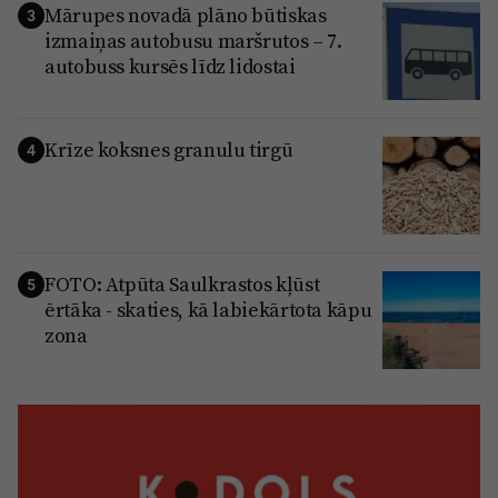
Mārupes novadā plāno būtiskas
3
izmaiņas autobusu maršrutos – 7.
autobuss kursēs līdz lidostai
Krīze koksnes granulu tirgū
4
FOTO: Atpūta Saulkrastos kļūst
5
ērtāka - skaties, kā labiekārtota kāpu
zona