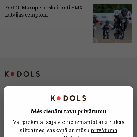
FOTO: Mārupē noskaidroti BMX
Latvijas čempioni
Kontakti
Reklāma
Mēs cienām tavu privātumu
Par laikrakstu
Vai piekrītat šajā vietnē izmantot analītikas
Privātuma politika
sīkdatnes, saskaņā ar mūsu
privātuma
Ētikas kodekss