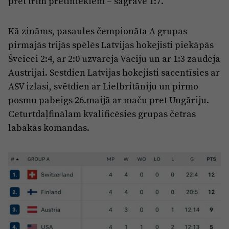
pret trim pretiniekiem – sagrāve 1:7.
Kā zināms, pasaules čempionāta A grupas
pirmajās trijās spēlēs Latvijas hokejisti piekāpās
Šveicei 2:4, ar 2:0 uzvarēja Vāciju un ar 1:3 zaudēja
Austrijai. Sestdien Latvijas hokejisti sacentīsies ar
ASV izlasi, svētdien ar Lielbritāniju un pirmo
posmu pabeigs 26.maijā ar maču pret Ungāriju.
Ceturtdaļfinālam kvalificēsies grupas četras
labākās komandas.