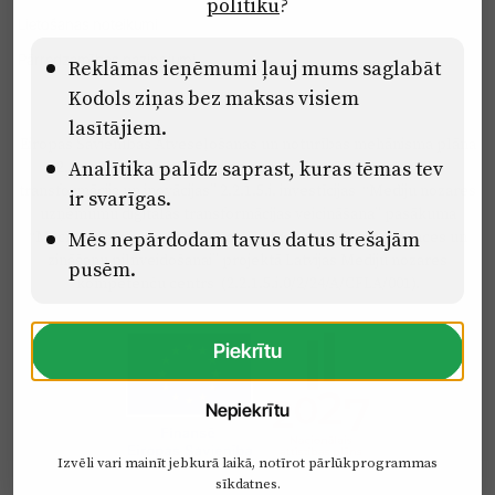
politiku
?
Lietošanas noteikumi
Pārredzamības paziņojumi
Reklāmas ieņēmumi ļauj mums saglabāt
Kodols ziņas bez maksas visiem
lasītājiem.
Eiropas Savienības Atveseļošanas un noturības mehānisma plāna
Analītika palīdz saprast, kuras tēmas tev
2.2. reformu un investīciju virziena “Uzņēmumu digitālā
transformācija un inovācijas” 2.2.1.5.i. investīcijas “Mediju nozares
ir svarīgas.
uzņēmumu digitālās transformācijas veicināšana” pasākuma
Mēs nepārdodam tavus datus trešajām
“Mācības mediju nozares speciālistu digitālās kompetences un
zināšanu pilnveidošanai” projektā Latvijas Mediju nozares
pusēm.
kompetenču centrs (2.2.1.5.i.0/2/24/A/CFLA/001).
Piekrītu
Nepiekrītu
Izvēli vari mainīt jebkurā laikā, notīrot pārlūkprogrammas
sīkdatnes.