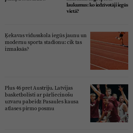
laukumus: ko iedzīvotāji iegūs
vietā?
Ķekavas vidusskola iegūs jaunu un
modernu sporta stadionu: cik tas
izmaksās?
Plus 46 pret Austriju. Latvijas
basketbolisti ar pārliecinošu
uzvaru pabeidz Pasaules kausa
atlases pirmo posmu