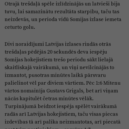
Otrajā trešdaļā spēle izlīdzinājās un latvieši bija
tuvu, lai samazinātu rezultāta starpību, taču tas
neizdevās, un perioda vidū Somijas izlase iemeta
ceturto golu.
Divi noraidījumi Latvijas izlases rindās otrās
trešdaļas pēdējās 20 sekundēs deva iespēju
Somijas hokejistiem trešo periodu sākt lielajā
skaitliskajā vairākumā, un viņi nevilcinājās to
izmantot, pusotras minūtes laikā pārsvaru
palielinot vēl par diviem vārtiem. Pēc 1:6 Mitenu
vārtos nomainīja Gustavs Grigals, bet arī viņam
nācās kapitulēt četras minūtes vēlāk.
Turpinājumā beidzot iespēja spēlēt vairākumā
radās arī Latvijas hokejistiem, taču visas piecas
izdevības tā arī palika neizmantotas, arī piecatā