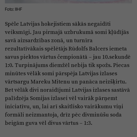
Reklāma
Jūrmala
Foto: IIHF
Par laikrakstu
Spēle Latvijas hokejistiem sākās negaidīti
Privātuma politika
veiksmīgi. Jau pirmajā uzbrukumā somi kļūdījās
Ētikas kodekss
savā aizsardzības zonā, un turnīra
Lietošanas noteikumi
rezultatīvākais spēlētājs Rūdolfs Balcers iemeta
savus piektos vārtus čempionātā – jau 10.sekundē
Pārredzamības paziņojumi
1:0. Turpinājums diemžēl nebija tik spožs. Piecas
Sludinājumi
minūtes vēlāk somi pārspēja Latvijas izlases
vārtsargu Mareku Mitenu un panāca neizšķirtu.
Bet vēlāk divi noraidījumi Latvijas izlases sastāvā
palīdzēja Somijas izlasei vēl vairāk pārņemt
iniciatīvu, un, lai arī skaitlisko vairākumu viņi
formāli neizmantoja, drīz pēc divminūšu soda
beigām guva vēl divus vārtus – 1:3.