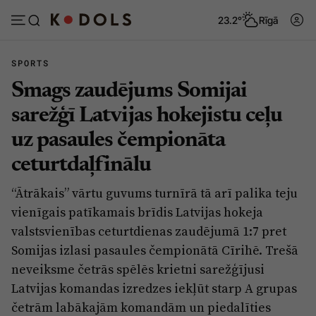
23.2°
Rīgā
SPORTS
Smags zaudējums Somijai
Abonēt
Pieslēgties
sarežģī Latvijas hokejistu ceļu
uz pasaules čempionāta
Ziņas
Tēmas
ceturtdaļfinālu
Politika
Viedokļi
“Ātrākais” vārtu guvums turnīrā tā arī palika teju
Pašvaldības
Dzīve un ticība
vienīgais patīkamais brīdis Latvijas hokeja
Izglītība
Ekonomika
valstsvienības ceturtdienas zaudējumā 1:7 pret
Somijas izlasi pasaules čempionātā Cīrihē. Trešā
Veselība
Krimināli
neveiksme četrās spēlēs krietni sarežģījusi
Ģimene
Izklaide
Latvijas komandas izredzes iekļūt starp A grupas
Vide
četrām labākajām komandām un piedalīties
Sarunas