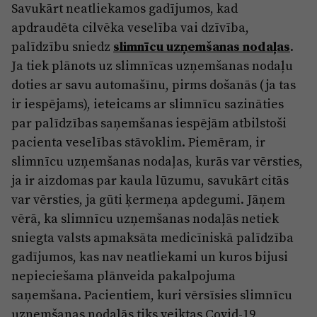
Savukārt neatliekamos gadījumos, kad
apdraudēta cilvēka veselība vai dzīvība,
palīdzību sniedz
slimnīcu uzņemšanas nodaļas
.
Ja tiek plānots uz slimnīcas uzņemšanas nodaļu
doties ar savu automašīnu, pirms došanās (ja tas
ir iespējams), ieteicams ar slimnīcu sazināties
par palīdzības saņemšanas iespējām atbilstoši
pacienta veselības stāvoklim. Piemēram, ir
slimnīcu uzņemšanas nodaļas, kurās var vērsties,
ja ir aizdomas par kaula lūzumu, savukārt citās
var vērsties, ja gūti ķermeņa apdegumi. Jāņem
vērā, ka slimnīcu uzņemšanas nodaļās netiek
sniegta valsts apmaksāta medicīniskā palīdzība
gadījumos, kas nav neatliekami un kuros bijusi
nepieciešama plānveida pakalpojuma
saņemšana. Pacientiem, kuri vērsīsies slimnīcu
uzņemšanas nodaļās tiks veiktas Covid-19