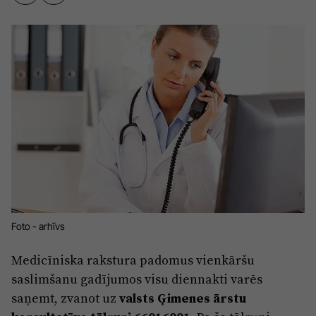
Sports
Pasākumi
Drošība
Pierīga
Projekti
Ādaži
Mediju atbalsta fonds
Ķekava
Zivju fonds
Mārupe
Zaļā nākotne
Olaine
Iedvesmai nav vecuma
Foto - arhīvs
Ropaži
Vide
Salaspils
Medicīniska rakstura padomus vienkāršu
Kodols
saslimšanu gadījumos visu diennakti varēs
Saulkrasti
Kontakti
saņemt, zvanot uz
valsts Ģimenes ārstu
Sigulda