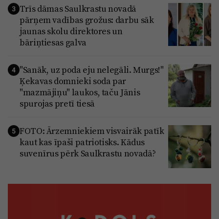
Trīs dāmas Saulkrastu novadā
3
pārņem vadības grožus: darbu sāk
jaunas skolu direktores un
bāriņtiesas galva
"Sanāk, uz poda eju nelegāli. Murgs!"
4
Ķekavas domnieki soda par
"mazmājiņu" laukos, taču Jānis
spurojas pretī tiesā
FOTO: Ārzemniekiem visvairāk patīk
5
kaut kas īpaši patriotisks. Kādus
suvenīrus pērk Saulkrastu novadā?