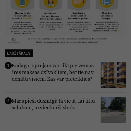
LASĪTĀKAIS
Kadagā joprojām var tikt pie zemas
1
īres maksas dzīvokļiem, bet tie nav
domāti visiem. Kas var pieteikties?
Mārupieši dusmīgi: tā vietā, lai tiltu
2
salabotu, to vienkārši slēdz