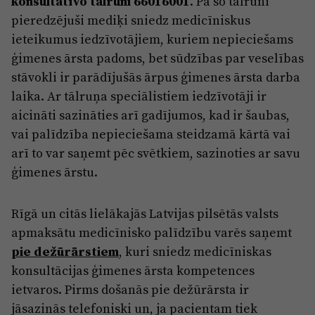
konsultatīvo tālruni
66016001
. Pa šo tālruni
Reklāma
pieredzējuši mediķi sniedz medicīniskus
Jūrmala
Par laikrakstu
ieteikumus iedzīvotājiem, kuriem nepieciešams
Privātuma politika
ģimenes ārsta padoms, bet sūdzības par veselības
stāvokli ir parādījušās ārpus ģimenes ārsta darba
Ētikas kodekss
laika. Ar tālruņa speciālistiem iedzīvotāji ir
Lietošanas noteikumi
aicināti sazināties arī gadījumos, kad ir šaubas,
vai palīdzība nepieciešama steidzamā kārtā vai
Pārredzamības paziņojumi
arī to var saņemt pēc svētkiem, sazinoties ar savu
Sludinājumi
ģimenes ārstu.
Rīgā un citās lielākajās Latvijas pilsētās valsts
apmaksātu medicīnisko palīdzību varēs saņemt
pie dežūrārstiem
, kuri sniedz medicīniskas
konsultācijas ģimenes ārsta kompetences
ietvaros. Pirms došanās pie dežūrārsta ir
jāsazinās telefoniski un, ja pacientam tiek