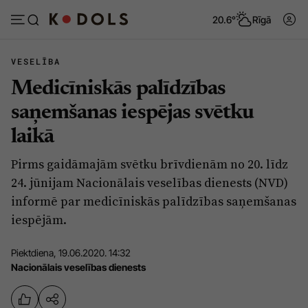
20.6°
Rīgā
VESELĪBA
Medicīniskās palīdzības
Abonēt
Pieslēgties
saņemšanas iespējas svētku
laikā
Ziņas
Tēmas
Pirms gaidāmajām svētku brīvdienām no 20. līdz
Politika
Viedokļi
24. jūnijam Nacionālais veselības dienests (NVD)
Pašvaldības
Dzīve un ticība
informē par medicīniskās palīdzības saņemšanas
iespējām.
Izglītība
Ekonomika
Veselība
Krimināli
Piektdiena, 19.06.2020. 14:32
Nacionālais veselības dienests
Ģimene
Izklaide
Vide
Sarunas