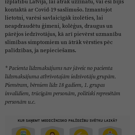
izplatību Latvijā, lai ātrāk uzzinātu, vai esi bijis
kontaktā ar Covid-19 saslimušo. Izmantojot
lietotni, varēsi savlaicīgāk izolēties, lai
neapdraudētu ģimeni, kolēģus, draugus un
pārējos iedzīvotājus, kā arī pievērst uzmanību
slimības simptomiem un ātrāk vērsties pēc
palīdzības, ja nepieciešams.
* Pacienta līdzmaksājums nav jāveic no pacienta
līdzmaksājuma atbrīvotajām iedzīvotāju grupām.
Piemēram, bērniem līdz 18 gadiem, 1. grupas
invalīdiem, trūcīgām personām, politiski represētām
personām u.c.