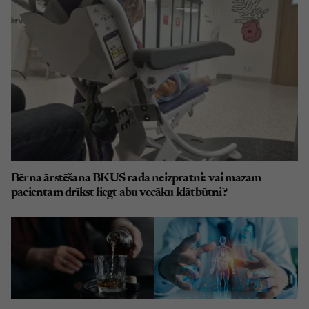
Bērna ārstēšana BKUS rada neizpratni: vai mazam
pacientam drīkst liegt abu vecāku klātbūtni?