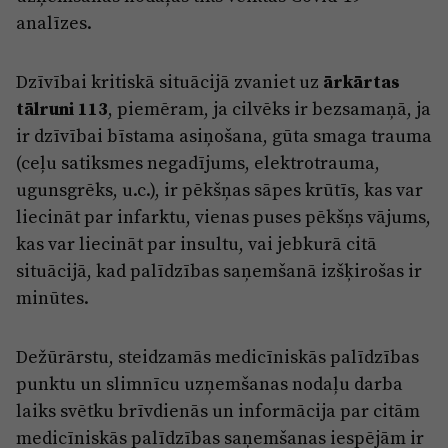
analīzes.
Dzīvībai kritiskā situācijā zvaniet uz
ārkārtas
tālruni 113
, piemēram, ja cilvēks ir bezsamaņā, ja
ir dzīvībai bīstama asiņošana, gūta smaga trauma
(ceļu satiksmes negadījums, elektrotrauma,
ugunsgrēks, u.c.), ir pēkšņas sāpes krūtīs, kas var
liecināt par infarktu, vienas puses pēkšņs vājums,
kas var liecināt par insultu, vai jebkurā citā
situācijā, kad palīdzības saņemšanā izšķirošas ir
minūtes.
Dežūrārstu, steidzamās medicīniskās palīdzības
punktu un slimnīcu uzņemšanas nodaļu darba
laiks svētku brīvdienās un informācija par citām
medicīniskās palīdzības saņemšanas iespējām ir