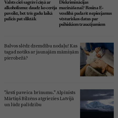
Valsts cieš sagrāvi cīņā ar
Diskriminācijas
alkoholismu: daudz ko cerēja
mazināšanai? Rosina E-
paveikt, bet trīs gadu laikā
veselībā padarīt nepieejamus
palicis pat sliktāk
vēsturiskos datus par
psihiskiem traucējumiem
Balvos slēdz dzemdību nodaļu! Kas
tagad notiks ar jaunajām māmiņām
pierobežā?
"Ārsti paveica brīnumu." Alpīnists
Mārtiņš Bilzēns atgriezies Latvijā
un lūdz palīdzību