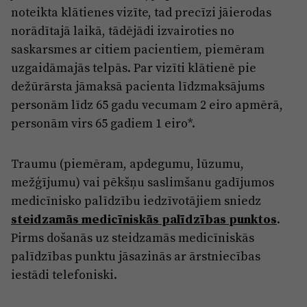
noteikta klātienes vizīte, tad precīzi jāierodas
norādītajā laikā, tādējādi izvairoties no
saskarsmes ar citiem pacientiem, piemēram
uzgaidāmajās telpās. Par vizīti klātienē pie
dežūrārsta jāmaksā pacienta līdzmaksājums
personām līdz 65 gadu vecumam 2 eiro apmērā,
personām virs 65 gadiem 1 eiro*.
Traumu (piemēram, apdegumu, lūzumu,
mežģījumu) vai pēkšņu saslimšanu gadījumos
medicīnisko palīdzību iedzīvotājiem sniedz
steidzamās medicīniskās palīdzības punktos
.
Pirms došanās uz steidzamās medicīniskās
palīdzības punktu jāsazinās ar ārstniecības
iestādi telefoniski.