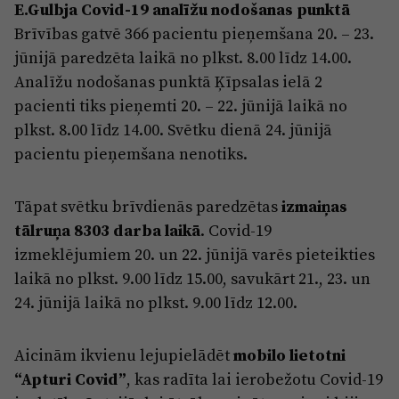
E.Gulbja Covid-19 analīžu nodošanas punktā
Brīvības gatvē 366 pacientu pieņemšana 20. – 23.
jūnijā paredzēta laikā no plkst. 8.00 līdz 14.00.
Analīžu nodošanas punktā Ķīpsalas ielā 2
pacienti tiks pieņemti 20. – 22. jūnijā laikā no
plkst. 8.00 līdz 14.00. Svētku dienā 24. jūnijā
pacientu pieņemšana nenotiks.
Tāpat svētku brīvdienās paredzētas
izmaiņas
tālruņa 8303 darba laikā
. Covid-19
izmeklējumiem 20. un 22. jūnijā varēs pieteikties
laikā no plkst. 9.00 līdz 15.00, savukārt 21., 23. un
24. jūnijā laikā no plkst. 9.00 līdz 12.00.
Aicinām ikvienu lejupielādēt
mobilo lietotni
“Apturi Covid”
, kas radīta lai ierobežotu Covid-19