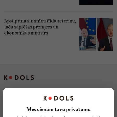
Apstiprina slimnīcu tīkla reformu,
taču saplēšas premjers un
ekonomikas ministrs
Kontakti
Reklāma
Mēs cienām tavu privātumu
Par laikrakstu