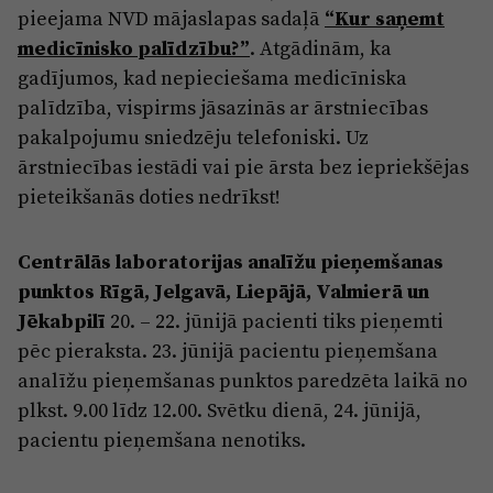
pieejama NVD mājaslapas sadaļā
“Kur saņemt
medicīnisko palīdzību?”
. Atgādinām, ka
gadījumos, kad nepieciešama medicīniska
palīdzība, vispirms jāsazinās ar ārstniecības
pakalpojumu sniedzēju telefoniski. Uz
ārstniecības iestādi vai pie ārsta bez iepriekšējas
pieteikšanās doties nedrīkst!
Centrālās laboratorijas analīžu pieņemšanas
punktos Rīgā, Jelgavā, Liepājā, Valmierā un
Jēkabpilī
20. – 22. jūnijā pacienti tiks pieņemti
pēc pieraksta. 23. jūnijā pacientu pieņemšana
analīžu pieņemšanas punktos paredzēta laikā no
plkst. 9.00 līdz 12.00. Svētku dienā, 24. jūnijā,
pacientu pieņemšana nenotiks.