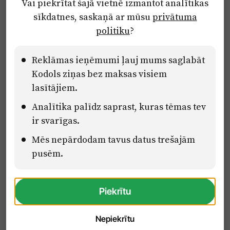
Vai piekrītat šajā vietnē izmantot analītikas
Privātuma politika
sīkdatnes, saskaņā ar mūsu
privātuma
Ētikas kodekss
politiku
?
Lietošanas noteikumi
Pārredzamības paziņojumi
Reklāmas ieņēmumi ļauj mums saglabāt
Kodols ziņas bez maksas visiem
lasītājiem.
Eiropas Savienības Atveseļošanas un noturības mehānisma plāna
Analītika palīdz saprast, kuras tēmas tev
2.2. reformu un investīciju virziena “Uzņēmumu digitālā
transformācija un inovācijas” 2.2.1.5.i. investīcijas “Mediju nozares
ir svarīgas.
uzņēmumu digitālās transformācijas veicināšana” pasākuma
“Mācības mediju nozares speciālistu digitālās kompetences un
Mēs nepārdodam tavus datus trešajām
zināšanu pilnveidošanai” projektā Latvijas Mediju nozares
pusēm.
kompetenču centrs (2.2.1.5.i.0/2/24/A/CFLA/001).
Piekrītu
Nepiekrītu