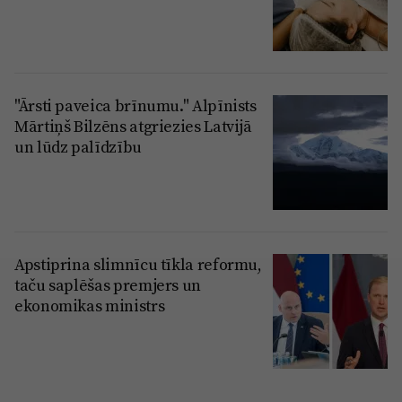
"Ārsti paveica brīnumu." Alpīnists
Mārtiņš Bilzēns atgriezies Latvijā
un lūdz palīdzību
Apstiprina slimnīcu tīkla reformu,
taču saplēšas premjers un
ekonomikas ministrs