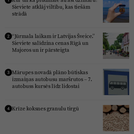
Sieviete atklāj viltību, kas tiešām
strādā
“Jūrmala laikam ir Latvijas Šveice.”
2
Sieviete salīdzina cenas Rīgā un
Majoros un ir pārsteigta
Mārupes novadā plāno būtiskas
3
izmaiņas autobusu maršrutos – 7.
autobuss kursēs līdz lidostai
Krīze koksnes granulu tirgū
4