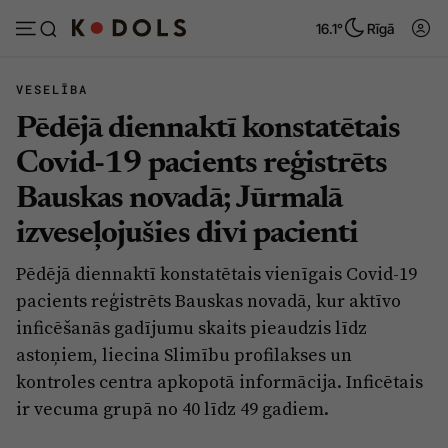
16.1°
Rīgā
VESELĪBA
Pēdējā diennaktī konstatētais
Abonēt
Pieslēgties
Covid-19 pacients reģistrēts
Bauskas novadā; Jūrmalā
Ziņas
Tēmas
izveseļojušies divi pacienti
Politika
Viedokļi
Pēdējā diennaktī konstatētais vienīgais Covid-19
Pašvaldības
Dzīve un ticība
pacients reģistrēts Bauskas novadā, kur aktīvo
Izglītība
Ekonomika
inficēšanās gadījumu skaits pieaudzis līdz
astoņiem, liecina Slimību profilakses un
Veselība
Krimināli
kontroles centra apkopotā informācija. Inficētais
Ģimene
Izklaide
ir vecuma grupā no 40 līdz 49 gadiem.
Vide
Sarunas