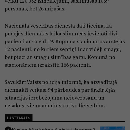
veikti 120 052 izmeklējumi, saslimušas 1089
personas, bet 26 mirušas.
Nacionālā veselības dienesta dati liecina, ka
pēdējās diennakts laikā slimnīcās ievietoti divi
pacienti ar Covid-19. Kopumā stacionāros ārstējas
12 pacienti, no kuriem septiņi ir ar vidēji smagu,
bet pieci ar smagu slimības gaitu. Kopumā no
stacionāriem izrakstīti 166 pacienti.
Savukārt Valsts policija informē, ka aizvadītajā
diennaktī veikusi 94 pārbaudes par ārkārtējās
situācijas ierobežojumu neievērošanu un
uzsākusi vienu administratīvo lietvedību.
LASĪTĀKAIS
Kur un kā pludmalē atrast dzintaru?
1