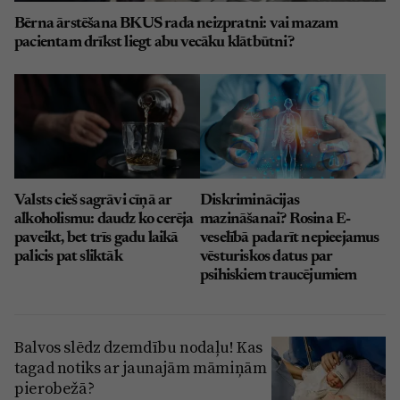
Bērna ārstēšana BKUS rada neizpratni: vai mazam
pacientam drīkst liegt abu vecāku klātbūtni?
Valsts cieš sagrāvi cīņā ar
Diskriminācijas
alkoholismu: daudz ko cerēja
mazināšanai? Rosina E-
paveikt, bet trīs gadu laikā
veselībā padarīt nepieejamus
palicis pat sliktāk
vēsturiskos datus par
psihiskiem traucējumiem
Balvos slēdz dzemdību nodaļu! Kas
tagad notiks ar jaunajām māmiņām
pierobežā?