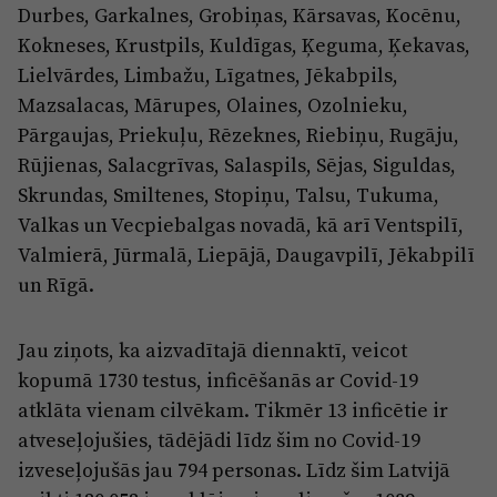
Durbes, Garkalnes, Grobiņas, Kārsavas, Kocēnu,
Kokneses, Krustpils, Kuldīgas, Ķeguma, Ķekavas,
Lielvārdes, Limbažu, Līgatnes, Jēkabpils,
Mazsalacas, Mārupes, Olaines, Ozolnieku,
Pārgaujas, Priekuļu, Rēzeknes, Riebiņu, Rugāju,
Rūjienas, Salacgrīvas, Salaspils, Sējas, Siguldas,
Skrundas, Smiltenes, Stopiņu, Talsu, Tukuma,
Valkas un Vecpiebalgas novadā, kā arī Ventspilī,
Valmierā, Jūrmalā, Liepājā, Daugavpilī, Jēkabpilī
un Rīgā.
Jau ziņots, ka aizvadītajā diennaktī, veicot
kopumā 1730 testus, inficēšanās ar Covid-19
atklāta vienam cilvēkam. Tikmēr 13 inficētie ir
atveseļojušies, tādējādi līdz šim no Covid-19
izveseļojušās jau 794 personas. Līdz šim Latvijā