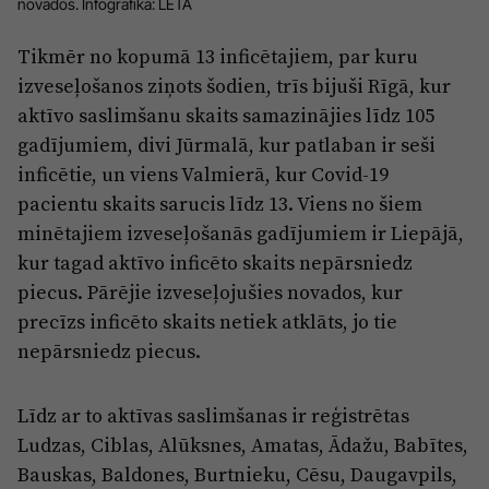
Reklāma
novados. Infografika: LETA
Jūrmala
Par laikrakstu
Tikmēr no kopumā 13 inficētajiem, par kuru
izveseļošanos ziņots šodien, trīs bijuši Rīgā, kur
Privātuma politika
aktīvo saslimšanu skaits samazinājies līdz 105
Ētikas kodekss
gadījumiem, divi Jūrmalā, kur patlaban ir seši
Lietošanas noteikumi
inficētie, un viens Valmierā, kur Covid-19
pacientu skaits sarucis līdz 13. Viens no šiem
Pārredzamības paziņojumi
minētajiem izveseļošanās gadījumiem ir Liepājā,
Sludinājumi
kur tagad aktīvo inficēto skaits nepārsniedz
piecus. Pārējie izveseļojušies novados, kur
precīzs inficēto skaits netiek atklāts, jo tie
nepārsniedz piecus.
Līdz ar to aktīvas saslimšanas ir reģistrētas
Ludzas, Ciblas, Alūksnes, Amatas, Ādažu, Babītes,
Bauskas, Baldones, Burtnieku, Cēsu, Daugavpils,