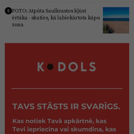
FOTO: Atpūta Saulkrastos kļūst
5
ērtāka - skaties, kā labiekārtota kāpu
zona