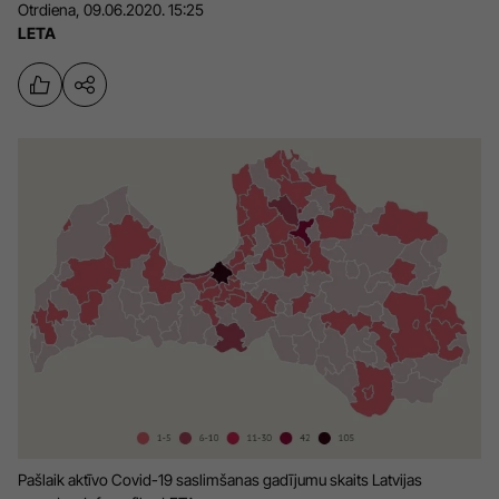
Otrdiena, 09.06.2020. 15:25
Sports
Pasākumi
LETA
Drošība
Pierīga
Projekti
Ādaži
Mediju atbalsta fonds
Ķekava
Zivju fonds
Mārupe
Zaļā nākotne
Olaine
Iedvesmai nav vecuma
Ropaži
Vide
Salaspils
Kodols
Saulkrasti
Kontakti
Pašlaik aktīvo Covid-19 saslimšanas gadījumu skaits Latvijas
Sigulda