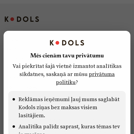
Kontakti
Reklāma
Mēs cienām tavu privātumu
Par laikrakstu
Vai piekrītat šajā vietnē izmantot analītikas
Privātuma politika
sīkdatnes, saskaņā ar mūsu
privātuma
Ētikas kodekss
politiku
?
Lietošanas noteikumi
Pārredzamības paziņojumi
Reklāmas ieņēmumi ļauj mums saglabāt
Kodols ziņas bez maksas visiem
lasītājiem.
Eiropas Savienības Atveseļošanas un noturības mehānisma plāna
Analītika palīdz saprast, kuras tēmas tev
2.2. reformu un investīciju virziena “Uzņēmumu digitālā
transformācija un inovācijas” 2.2.1.5.i. investīcijas “Mediju nozares