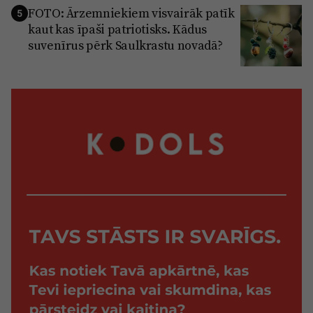
FOTO: Ārzemniekiem visvairāk patīk
5
kaut kas īpaši patriotisks. Kādus
suvenīrus pērk Saulkrastu novadā?