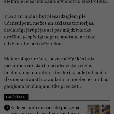
elektroierīces ieteicams atvienot no elektrotīkla.
VUGD arī aicina būt piesardzīgiem pie
ūdenstilpēm, mežos un atklātās teritorijās.
Savlaicīgi jārūpējas arī par mājdzīvnieku
drošību, jo spēcīgi negaisi apdraud ne tikai
cilvēkus, bet arī dzīvniekus.
Meteorologi norāda, ka visspēcīgākās laika
parādības var skart tikai atsevišķas vietas
brīdinājumā norādītajā teritorijā, tādēļ situācija
tiks nepārtraukti uzraudzīta un nepieciešamības
gadījumā brīdinājumi tiks precizēti.
LASĪTĀKAIS
Kadagā joprojām var tikt pie zemas
1
īres maksas dzīvokļiem, bet tie nav