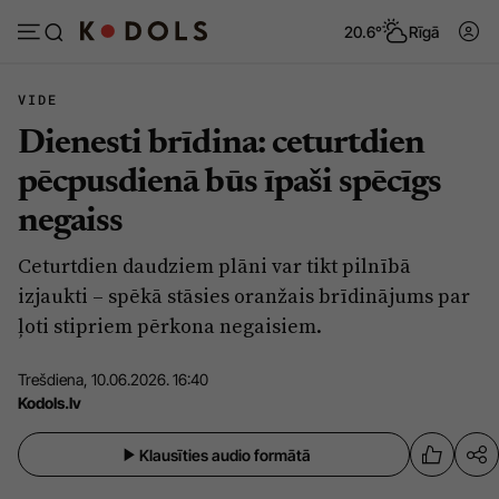
20.6°
Rīgā
VIDE
Dienesti brīdina: ceturtdien
Abonēt
Pieslēgties
pēcpusdienā būs īpaši spēcīgs
negaiss
Ziņas
Tēmas
Ceturtdien daudziem plāni var tikt pilnībā
Politika
Viedokļi
izjaukti – spēkā stāsies oranžais brīdinājums par
Pašvaldības
Dzīve un ticība
ļoti stipriem pērkona negaisiem.
Izglītība
Ekonomika
Trešdiena, 10.06.2026. 16:40
Veselība
Krimināli
Kodols.lv
Ģimene
Izklaide
Klausīties audio formātā
Vide
Sarunas