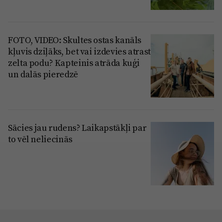
FOTO, VIDEO: Skultes ostas kanāls
kļuvis dziļāks, bet vai izdevies atrast
zelta podu? Kapteinis atrāda kuģi
un dalās pieredzē
Sācies jau rudens? Laikapstākļi par
to vēl neliecinās