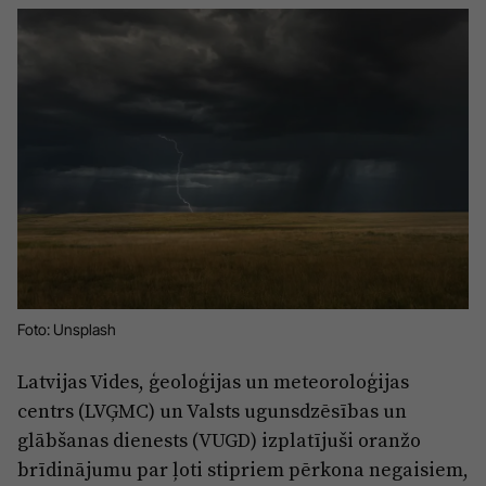
Sports
Pasākumi
Drošība
Pierīga
Projekti
Ādaži
Mediju atbalsta fonds
Ķekava
Zivju fonds
Mārupe
Zaļā nākotne
Olaine
Iedvesmai nav vecuma
Foto: Unsplash
Ropaži
Vide
Latvijas Vides, ģeoloģijas un meteoroloģijas
Salaspils
Kodols
centrs (LVĢMC) un Valsts ugunsdzēsības un
Saulkrasti
glābšanas dienests (VUGD) izplatījuši oranžo
Kontakti
brīdinājumu par ļoti stipriem pērkona negaisiem,
Sigulda