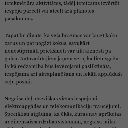
ietekmēt āra aktivitātes, tādēļ ieteicams izvērtēt
iespēju pārcelt vai atcelt ārā plānotos
pasākumus.
Tāpat brīdināts, ka vēja brāzmas var lauzt koku
zarus un pat nogāzt kokus, savukārt
nenostiprināti priekšmeti var tikt aiznesti pa
gaisu. Autovadītājiem jāņem vērā, ka lietusgāžu
laikā redzamība būs ievērojami pasliktināta,
iespējama arī akvaplanēšana un lokāli applūduši
ceļu posmi.
Negaisa dēļ atsevišķās vietās iespējami
elektroapgādes un telekomunikāciju traucējumi.
Speciālisti atgādina, ka ēkās, kuras nav aprīkotas
ar zibensaizsardzības sistēmām, negaisa laikā