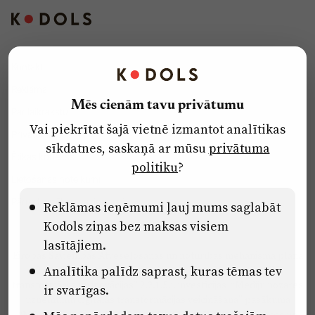
Kontakti
Reklāma
Mēs cienām tavu privātumu
Par laikrakstu
Vai piekrītat šajā vietnē izmantot analītikas
Privātuma politika
sīkdatnes, saskaņā ar mūsu
privātuma
Ētikas kodekss
politiku
?
Lietošanas noteikumi
Pārredzamības paziņojumi
Reklāmas ieņēmumi ļauj mums saglabāt
Kodols ziņas bez maksas visiem
lasītājiem.
Eiropas Savienības Atveseļošanas un noturības mehānisma plāna
Analītika palīdz saprast, kuras tēmas tev
2.2. reformu un investīciju virziena “Uzņēmumu digitālā
transformācija un inovācijas” 2.2.1.5.i. investīcijas “Mediju nozares
ir svarīgas.
uzņēmumu digitālās transformācijas veicināšana” pasākuma
“Mācības mediju nozares speciālistu digitālās kompetences un