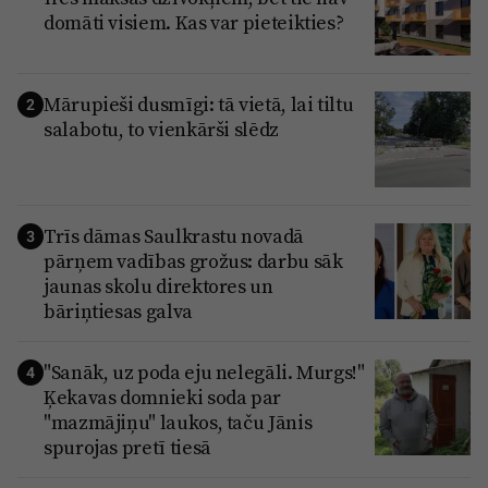
domāti visiem. Kas var pieteikties?
Mārupieši dusmīgi: tā vietā, lai tiltu
2
salabotu, to vienkārši slēdz
Trīs dāmas Saulkrastu novadā
3
pārņem vadības grožus: darbu sāk
jaunas skolu direktores un
bāriņtiesas galva
"Sanāk, uz poda eju nelegāli. Murgs!"
4
Ķekavas domnieki soda par
"mazmājiņu" laukos, taču Jānis
spurojas pretī tiesā