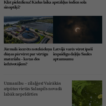
Klāt piektdiena! Kādus laika apstākļus šodien sola
sinoptiķi?
Jūrmalā iecerēts notekūdeņu
Latvijā varēs vērot īpaši
dūņas pārvērst par vērtīgu
iespaidīgu daļēju Saules
materiālu – ko tas dos
aptumsumu
iedzīvotājiem?
Uzmanību – zilaļģes! Vairākās
atpūtas vietās Salaspils novadā
labāk nepeldēties