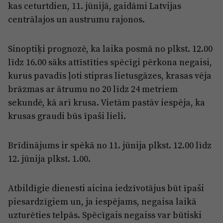
Reklāma
kas ceturtdien, 11. jūnijā, gaidāmi Latvijas
Jūrmala
centrālajos un austrumu rajonos.
Par laikrakstu
Privātuma politika
Sinoptiķi prognozē, ka laika posmā no plkst. 12.00
Ētikas kodekss
līdz 16.00 sāks attīstīties spēcīgi pērkona negaisi,
kurus pavadīs ļoti stipras lietusgāzes, krasas vēja
Lietošanas noteikumi
brāzmas ar ātrumu no 20 līdz 24 metriem
Pārredzamības paziņojumi
sekundē, kā arī krusa. Vietām pastāv iespēja, ka
Sludinājumi
krusas graudi būs īpaši lieli.
Brīdinājums ir spēkā no 11. jūnija plkst. 12.00 līdz
12. jūnija plkst. 1.00.
Atbildīgie dienesti aicina iedzīvotājus būt īpaši
piesardzīgiem un, ja iespējams, negaisa laikā
uzturēties telpās. Spēcīgais negaiss var būtiski