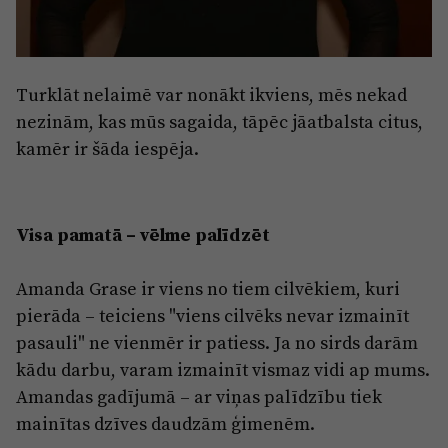
Reklāma
Jūrmala
Par laikrakstu
Privātuma politika
Turklāt nelaimē var nonākt ikviens, mēs nekad
Ētikas kodekss
nezinām, kas mūs sagaida, tāpēc jāatbalsta citus,
kamēr ir šāda iespēja.
Lietošanas noteikumi
Pārredzamības paziņojumi
Sludinājumi
Visa pamatā – vēlme palīdzēt
Amanda Grase ir viens no tiem cilvēkiem, kuri
pierāda – teiciens "viens cilvēks nevar izmainīt
pasauli" ne vienmēr ir patiess. Ja no sirds darām
kādu darbu, varam izmainīt vismaz vidi ap mums.
Amandas gadījumā – ar viņas palīdzību tiek
mainītas dzīves daudzām ģimenēm.