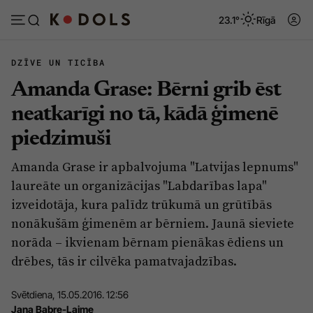
23.1°
Rīgā
DZĪVE UN TICĪBA
Amanda Grase: Bērni grib ēst
Abonēt
Pieslēgties
neatkarīgi no tā, kādā ģimenē
piedzimuši
Ziņas
Tēmas
Amanda Grase ir apbalvojuma "Latvijas lepnums"
Politika
Viedokļi
laureāte un organizācijas "Labdarības lapa"
Pašvaldības
Dzīve un ticība
izveidotāja, kura palīdz trūkumā un grūtībās
nonākušām ģimenēm ar bērniem. Jaunā sieviete
Izglītība
Ekonomika
norāda – ikvienam bērnam pienākas ēdiens un
Veselība
Krimināli
drēbes, tās ir cilvēka pamatvajadzības.
Ģimene
Izklaide
Svētdiena, 15.05.2016. 12:56
Vide
Sarunas
Jana Babre-Laime