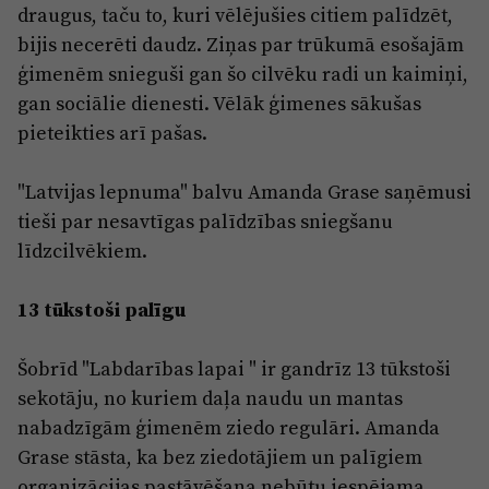
draugus, taču to, kuri vēlējušies citiem palīdzēt,
bijis necerēti daudz. Ziņas par trūkumā esošajām
ģimenēm snieguši gan šo cilvēku radi un kaimiņi,
gan sociālie dienesti. Vēlāk ģimenes sākušas
pieteikties arī pašas.
"Latvijas lepnuma" balvu Amanda Grase saņēmusi
tieši par nesavtīgas palīdzības sniegšanu
līdzcilvēkiem.
13 tūkstoši palīgu
Šobrīd "Labdarības lapai " ir gandrīz 13 tūkstoši
sekotāju, no kuriem daļa naudu un mantas
nabadzīgām ģimenēm ziedo regulāri. Amanda
Grase stāsta, ka bez ziedotājiem un palīgiem
organizācijas pastāvēšana nebūtu iespējama.