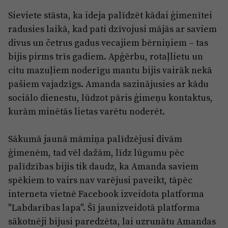
Sieviete stāsta, ka ideja palīdzēt kādai ģimenītei
radusies laikā, kad pati dzīvojusi mājās ar saviem
divus un četrus gadus vecajiem bērniņiem – tas
bijis pirms trīs gadiem. Apģērbu, rotaļlietu un
citu mazuļiem noderīgu mantu bijis vairāk nekā
pašiem vajadzīgs. Amanda sazinājusies ar kādu
sociālo dienestu, lūdzot pāris ģimeņu kontaktus,
kurām minētās lietas varētu noderēt.
Sākumā jaunā māmiņa palīdzējusi divām
ģimenēm, tad vēl dažām, līdz lūgumu pēc
palīdzības bijis tik daudz, ka Amanda saviem
spēkiem to vairs nav varējusi paveikt, tāpēc
interneta vietnē Facebook izveidota platforma
"Labdarības lapa". Šī jaunizveidotā platforma
sākotnēji bijusi paredzēta, lai uzrunātu Amandas