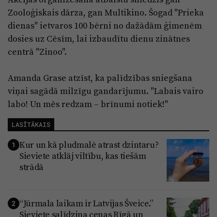
Zooloģiskais dārza, gan Multikino. Šogad "Prieka
dienas" ietvaros 100 bērni no dažādām ģimenēm
dosies uz Cēsīm, lai izbaudītu dienu zinātnes
centrā "Zinoo".
Amanda Grase atzīst, ka palīdzības sniegšana
viņai sagādā milzīgu gandarījumu. "Labais vairo
labo! Un mēs redzam – brīnumi notiek!"
LASĪTĀKAIS
Kur un kā pludmalē atrast dzintaru?
1
Sieviete atklāj viltību, kas tiešām
strādā
“Jūrmala laikam ir Latvijas Šveice.”
2
Sieviete salīdzina cenas Rīgā un