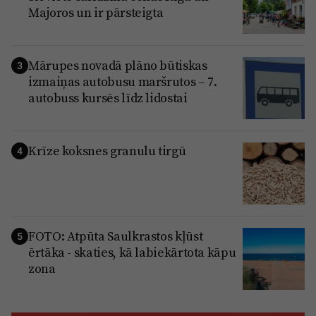
Majoros un ir pārsteigta
Mārupes novadā plāno būtiskas
3
izmaiņas autobusu maršrutos – 7.
autobuss kursēs līdz lidostai
Krīze koksnes granulu tirgū
4
FOTO: Atpūta Saulkrastos kļūst
5
ērtāka - skaties, kā labiekārtota kāpu
zona