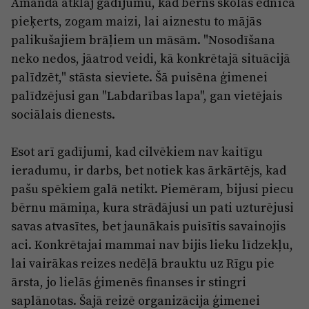
Amanda atklāj gadījumu, kad bērns skolas ēdnīcā
pieķerts, zogam maizi, lai aiznestu to mājās
palikušajiem brāļiem un māsām. "Nosodīšana
neko nedos, jāatrod veidi, kā konkrētajā situācijā
palīdzēt," stāsta sieviete. Šā puisēna ģimenei
palīdzējusi gan "Labdarības lapa", gan vietējais
sociālais dienests.
Esot arī gadījumi, kad cilvēkiem nav kaitīgu
ieradumu, ir darbs, bet notiek kas ārkārtējs, kad
pašu spēkiem galā netikt. Piemēram, bijusi piecu
bērnu māmiņa, kura strādājusi un pati uzturējusi
savas atvasītes, bet jaunākais puisītis savainojis
aci. Konkrētajai mammai nav bijis lieku līdzekļu,
lai vairākas reizes nedēļā brauktu uz Rīgu pie
ārsta, jo lielās ģimenēs finanses ir stingri
saplānotas. Šajā reizē organizācija ģimenei