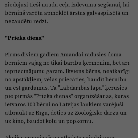
ziedojusi tieši naudu ceļa izdevumu segšanai, lai
bērniņš varētu apmeklēt ārstus galvaspilsētā un
nezaudētu redzi.
"Prieka diena"
Pirms diviem gadiem Amandai radusies doma –
bērniem vajag ne tikai barību ķermenim, bet arī
iepriecinājumu garam. Ikviens bērns, neatkarīgi
no apstākļiem, vēlas priecāties, baudīt bērnību
un ēst gardumus. Tā "Labdarības lapa" ķērusies
pie pirmās "Prieka dienas" organizēšanas, kuras
ietvaros 100 bērni no Latvijas laukiem varējuši
atbraukt uz Rīgu, doties uz Zooloģisko dārzu un
uz kino, baudot kolu un popkornu.
Akcijas organizēšanā atbalstu sniedzis gan