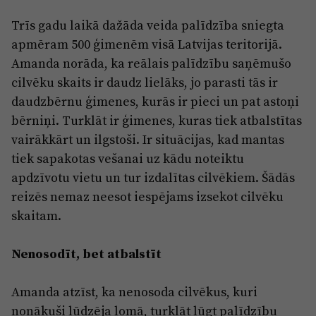
Trīs gadu laikā dažāda veida palīdzība sniegta
apmēram 500 ģimenēm visā Latvijas teritorijā.
Amanda norāda, ka reālais palīdzību saņēmušo
cilvēku skaits ir daudz lielāks, jo parasti tās ir
daudzbērnu ģimenes, kurās ir pieci un pat astoņi
bērniņi. Turklāt ir ģimenes, kuras tiek atbalstītas
vairākkārt un ilgstoši. Ir situācijas, kad mantas
tiek sapakotas vešanai uz kādu noteiktu
apdzīvotu vietu un tur izdalītas cilvēkiem. Šādās
reizēs nemaz neesot iespējams izsekot cilvēku
skaitam.
Nenosodīt, bet atbalstīt
Amanda atzīst, ka nenosoda cilvēkus, kuri
nonākuši lūdzēja lomā, turklāt lūgt palīdzību