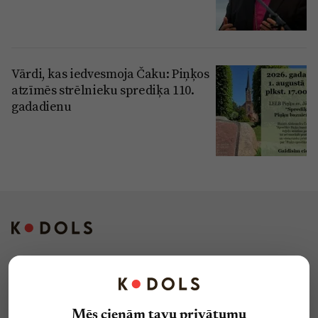
Vārdi, kas iedvesmoja Čaku: Piņķos
atzīmēs strēlnieku sprediķa 110.
gadadienu
Kontakti
Reklāma
Mēs cienām tavu privātumu