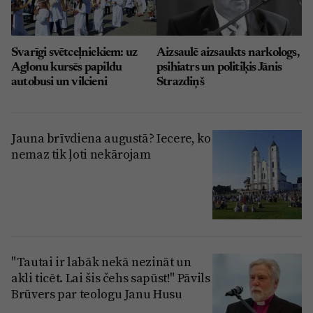
Svarīgi svētceļniekiem: uz
Aizsaulē aizsaukts narkologs,
Aglonu kursēs papildu
psihiatrs un politiķis Jānis
autobusi un vilcieni
Strazdiņš
Jauna brīvdiena augustā? Iecere, ko
nemaz tik ļoti nekārojam
"Tautai ir labāk nekā nezināt un
akli ticēt. Lai šis čehs sapūst!" Pāvils
Brūvers par teologu Janu Husu