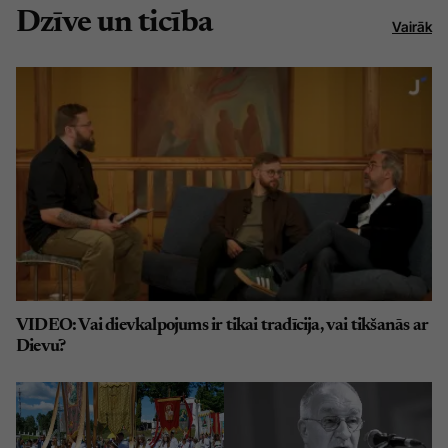
Dzīve un ticība
Vairāk
VIDEO: Vai dievkalpojums ir tikai tradīcija, vai tikšanās ar
Dievu?