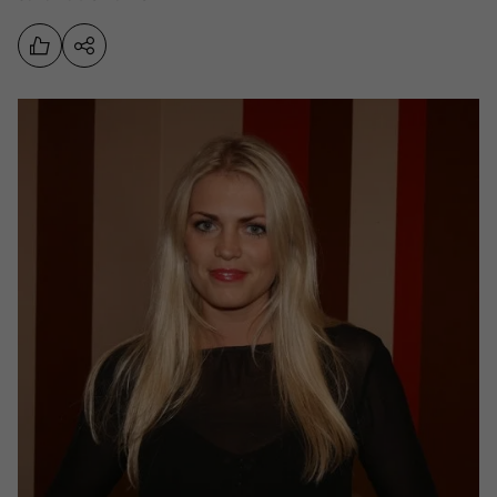
Sports
Pasākumi
Drošība
Pierīga
Projekti
Ādaži
Mediju atbalsta fonds
Ķekava
Zivju fonds
Mārupe
Zaļā nākotne
Olaine
Iedvesmai nav vecuma
Ropaži
Vide
Salaspils
Kodols
Saulkrasti
Kontakti
Sigulda