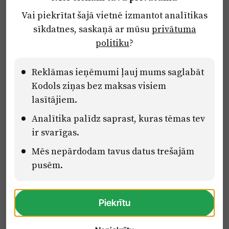
Par laikrakstu
Vai piekrītat šajā vietnē izmantot analītikas
Privātuma politika
sīkdatnes, saskaņā ar mūsu
privātuma
Ētikas kodekss
politiku
?
Lietošanas noteikumi
Pārredzamības paziņojumi
Reklāmas ieņēmumi ļauj mums saglabāt
Kodols ziņas bez maksas visiem
lasītājiem.
Eiropas Savienības Atveseļošanas un noturības mehānisma plāna
Analītika palīdz saprast, kuras tēmas tev
2.2. reformu un investīciju virziena “Uzņēmumu digitālā
transformācija un inovācijas” 2.2.1.5.i. investīcijas “Mediju nozares
ir svarīgas.
uzņēmumu digitālās transformācijas veicināšana” pasākuma
Mēs nepārdodam tavus datus trešajām
“Mācības mediju nozares speciālistu digitālās kompetences un
zināšanu pilnveidošanai” projektā Latvijas Mediju nozares
pusēm.
kompetenču centrs (2.2.1.5.i.0/2/24/A/CFLA/001).
Piekrītu