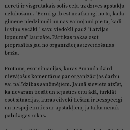
nereti ir visgrūtākais solis ceļā uz dzīves apstākļu
uzlabošanu. "Bērni grib ēst neatkarīgi no tā, kādā
ģimenē piedzimuši un nav vainojami pie tā, kādi
ir viņu vecāki," savu viedokli pauž "Latvijas
lepnuma" laureāte. Pārtikas pakas esot
pieprasītas jau no organizācijas izveidošanas
brīža.
Protams, esot situācijas, kurās Amanda dzird
nievājošus komentārus par organizācijas darbu
vai palīdzības saņēmējiem. Jaunā sieviete atzīst,
ka nevaram tiesāt un iejusties citu ādā, turklāt
esot situācijas, kurās cilvēki tiešām ir bezspēcīgi
un nespēj cīnīties ar apstākļiem, ja talkā nenāk
palīdzīgas rokas.