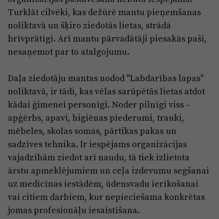
Turklāt cilvēki, kas dežūrē mantu pieņemšanas
noliktavā un šķiro ziedotās lietas, strādā
brīvprātīgi. Arī mantu pārvadātāji piesakās paši,
nesaņemot par to atalgojumu.
Daļa ziedotāju mantas nodod "Labdarības lapas"
noliktavā, ir tādi, kas vēlas sarūpētās lietas atdot
kādai ģimenei personīgi. Noder pilnīgi viss –
apģērbs, apavi, higiēnas piederumi, trauki,
mēbeles, skolas somas, pārtikas pakas un
sadzīves tehnika. Ir iespējams organizācijas
vajadzībām ziedot arī naudu, tā tiek izlietota
ārstu apmeklējumiem un ceļa izdevumu segšanai
uz medicīnas iestādēm, ūdensvadu ierīkošanai
vai citiem darbiem, kur nepieciešama konkrētas
jomas profesionāļu iesaistīšana.