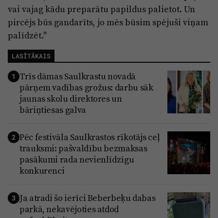
vai vajag kādu preparātu papildus palietot. Un
pircējs būs gandarīts, jo mēs būsim spējuši viņam
palīdzēt."
LASĪTĀKAIS
Trīs dāmas Saulkrastu novadā
1
pārņem vadības grožus: darbu sāk
jaunas skolu direktores un
bāriņtiesas galva
Pēc festivāla Saulkrastos rīkotājs ceļ
2
trauksmi: pašvaldību bezmaksas
pasākumi rada nevienlīdzīgu
konkurenci
Ja atradi šo ierīci Beberbeķu dabas
3
parkā, nekavējoties atdod