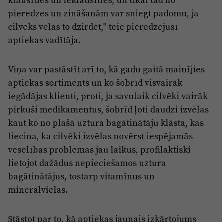
pieredzes un zināšanām var sniegt padomu, ja
cilvēks vēlas to dzirdēt," teic pieredzējusī
aptiekas vadītāja.
Viņa var pastāstīt arī to, kā gadu gaitā mainījies
aptiekas sortiments un ko šobrīd visvairāk
iegādājas klienti, proti, ja savulaik cilvēki vairāk
pirkuši medikamentus, šobrīd ļoti daudzi izvēlas
kaut ko no plašā uztura bagātinātāju klāsta, kas
liecina, ka cilvēki izvēlas novērst iespējamās
veselības problēmas jau laikus, profilaktiski
lietojot dažādus nepieciešamos uztura
bagātinātājus, tostarp vitamīnus un
minerālvielas.
Stāstot par to, kā aptiekas jaunais izkārtojums