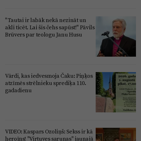
"Tautai ir labāk nekā nezināt un
akli ticēt. Lai šis čehs sapūst!" Pāvils
Brūvers par teologu Janu Husu
Vārdi, kas iedvesmoja Čaku: Piņķos
atzīmēs strēlnieku sprediķa 110.
gadadienu
VIDEO: Kaspars Ozoliņš: Sekss ir kā
heroīns! "Virtuves sarunas" jaunajā