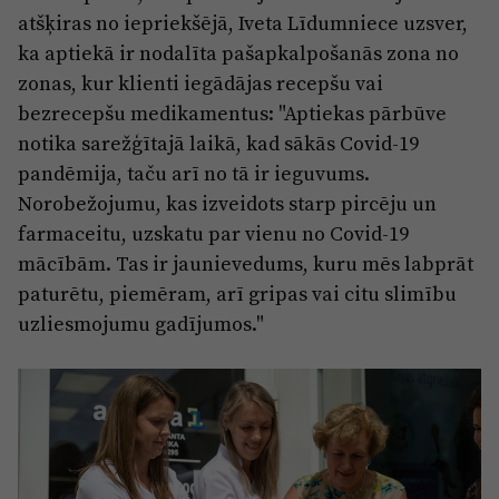
atšķiras no iepriekšējā, Iveta Līdumniece uzsver,
ka aptiekā ir nodalīta pašapkalpošanās zona no
zonas, kur klienti iegādājas recepšu vai
bezrecepšu medikamentus: "Aptiekas pārbūve
notika sarežģītajā laikā, kad sākās Covid-19
pandēmija, taču arī no tā ir ieguvums.
Norobežojumu, kas izveidots starp pircēju un
farmaceitu, uzskatu par vienu no Covid-19
mācībām. Tas ir jaunievedums, kuru mēs labprāt
paturētu, piemēram, arī gripas vai citu slimību
uzliesmojumu gadījumos."