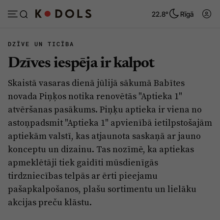
22.8°
Rīgā
DZĪVE UN TICĪBA
Dzīves iespēja ir kalpot
Abonēt
Pieslēgties
Skaistā vasaras dienā jūlijā sākumā Babītes
novada Piņķos notika renovētās "Aptieka 1"
Ziņas
Tēmas
atvēršanas pasākums. Piņķu aptieka ir viena no
astoņpadsmit "Aptieka 1" apvienībā ietilpstošajām
Politika
Viedokļi
aptiekām valstī, kas atjaunota saskaņā ar jauno
Pašvaldības
Dzīve un ticība
konceptu un dizainu. Tas nozīmē, ka aptiekas
Izglītība
Ekonomika
apmeklētāji tiek gaidīti mūsdienīgās
tirdzniecības telpās ar ērti pieejamu
Veselība
Krimināli
pašapkalpošanos, plašu sortimentu un lielāku
Ģimene
Izklaide
akcijas preču klāstu.
Vide
Sarunas