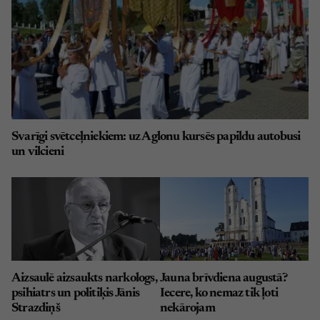
Svarīgi svētceļniekiem: uz Aglonu kursēs papildu autobusi
un vilcieni
Aizsaulē aizsaukts narkologs,
Jauna brīvdiena augustā?
psihiatrs un politiķis Jānis
Iecere, ko nemaz tik ļoti
Strazdiņš
nekārojam