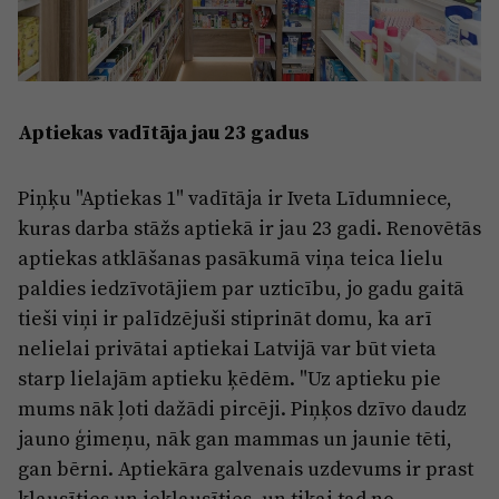
Aptiekas vadītāja jau 23 gadus
Piņķu "Aptiekas 1" vadītāja ir Iveta Līdumniece,
kuras darba stāžs aptiekā ir jau 23 gadi. Renovētās
aptiekas atklāšanas pasākumā viņa teica lielu
paldies iedzīvotājiem par uzticību, jo gadu gaitā
tieši viņi ir palīdzējuši stiprināt domu, ka arī
nelielai privātai aptiekai Latvijā var būt vieta
starp lielajām aptieku ķēdēm. "Uz aptieku pie
mums nāk ļoti dažādi pircēji. Piņķos dzīvo daudz
jauno ģimeņu, nāk gan mammas un jaunie tēti,
gan bērni. Aptiekāra galvenais uzdevums ir prast
klausīties un ieklausīties, un tikai tad no