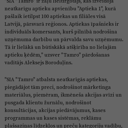
"SIA "Tamro" ir zāļu lieltirgotājs, kas izveidoja
Reklāma
Jūrmala
neatkarīgu aptieku apvienību "Aptieka 1", kurā
Par laikrakstu
pašlaik ietilpst 100 aptiekas un filiāles visā
Privātuma politika
Latvijā, pārsvarā reģionos. Aptiekas īpašnieks ir
individuāls komersants, kurš pilnībā nodrošina
Ētikas kodekss
uzņēmuma darbību un pārvalda savu uzņēmumu.
Lietošanas noteikumi
Tā ir lielākā un būtiskākā atšķirība no lielajām
Pārredzamības paziņojumi
aptieku ķēdēm," uzsver "Tamro" pārdošanas
vadītājs Aleksejs Boroduļins.
Sludinājumi
"SIA "Tamro" atbalsta neatkarīgās aptiekas,
piegādājot tām preci, nodrošinot mārketinga
materiālus, piemēram, ikmēneša akcijas avīzi un
pusgada klientu žurnālu, nodrošinot
konsultācijas, akcijas piedāvājumus, kases
programmas un kases sistēmas, reklāmu
plašsaziņas līdzekļos un preču kategoriju vadību,