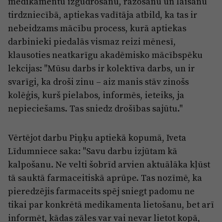
medikamentu izgudrošanu, ražošanu un laišanu
tirdzniecībā, aptiekas vadītāja atbild, ka tas ir
nebeidzams mācību process, kurā aptiekas
darbinieki piedalās vismaz reizi mēnesī,
klausoties neatkarīgu akadēmisko mācībspēku
lekcijas: "Mūsu darbs ir kolektīva darbs, un ir
svarīgi, ka droši zinu – aiz manis stāv zinošs
kolēģis, kurš pielabos, informēs, ieteiks, ja
nepieciešams. Tas sniedz drošības sajūtu."
Vērtējot darbu Piņķu aptiekā kopumā, Iveta
Līdumniece saka: "Savu darbu izjūtam kā
kalpošanu. Ne velti šobrīd arvien aktuālāka kļūst
tā sauktā farmaceitiskā aprūpe. Tas nozīmē, ka
pieredzējis farmaceits spēj sniegt padomu ne
tikai par konkrētā medikamenta lietošanu, bet arī
informēt, kādas zāles var vai nevar lietot kopā,