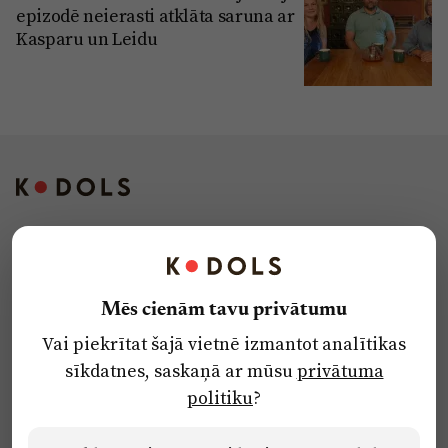
epizodē neierasti atklāta saruna ar
Kasparu un Leidu
Kontakti
Reklāma
Mēs cienām tavu privātumu
Par laikrakstu
Vai piekrītat šajā vietnē izmantot analītikas
Privātuma politika
sīkdatnes, saskaņā ar mūsu
privātuma
Ētikas kodekss
politiku
?
Lietošanas noteikumi
Pārredzamības paziņojumi