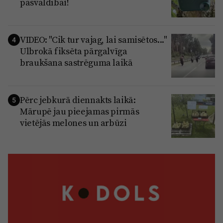
pašvaldībai!
VIDEO: "Cik tur vajag, lai samisētos..."
4
Ulbrokā fiksēta pārgalvīga
braukšana sastrēguma laikā
Pērc jebkurā diennakts laikā:
5
Mārupē jau pieejamas pirmās
vietējās melones un arbūzi