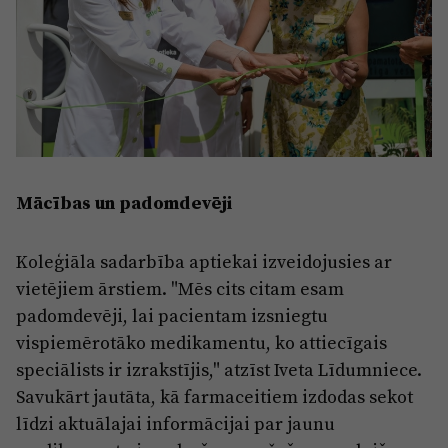
Mācības un padomdevēji
Koleģiāla sadarbība aptiekai izveidojusies ar
vietējiem ārstiem. "Mēs cits citam esam
padomdevēji, lai pacientam izsniegtu
vispiemērotāko medikamentu, ko attiecīgais
speciālists ir izrakstījis," atzīst Iveta Līdumniece.
Savukārt jautāta, kā farmaceitiem izdodas sekot
līdzi aktuālajai informācijai par jaunu