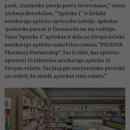
proti, zinātnisku pieeju preču izvietošanai," stāsta
Aleksejs Boroduļins. ""Aptieka 1" ir lielākā
neatkarīgo aptieku apvienība Latvijā. Aptiekas
īpašnieks parasti ir farmaceits un tās vadītājs.
Visas "Aptieka 1" aptiekas ir daļa no Eiropā lielākā
neatkarīgo aptieku sadarbības zīmola "PHOENIX
Pharmacy Partnership". Tas ir tīkls, kas apvieno
aptuveni 10 tūkstošus neatkarīgo aptieku 16
Eiropas valstīs. Tas ļauj gūt starptautisku pieredzi
un redzēt, kā strādā aptiekas citās valstīs."