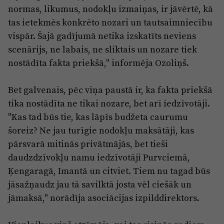
normas, likumus, nodokļu izmaiņas, ir jāvērtē, kā
tas ietekmēs konkrēto nozari un tautsaimniecību
vispār. Šajā gadījumā netika izskatīts neviens
scenārijs, ne labais, ne sliktais un nozare tiek
nostādīta fakta priekšā," informēja Ozoliņš.
Bet galvenais, pēc viņa paustā ir, ka fakta priekšā
tika nostādīta ne tikai nozare, bet arī iedzīvotāji.
"Kas tad būs tie, kas lāpīs budžeta caurumu
šoreiz? Ne jau turīgie nodokļu maksātāji, kas
pārsvarā mitinās privātmājās, bet tieši
daudzdzīvokļu namu iedzīvotāji Purvciemā,
Ķengaragā, Imantā un citviet. Tiem nu tagad būs
jāsažņaudz jau tā savilktā josta vēl ciešāk un
jāmaksā," norādīja asociācijas izpilddirektors.