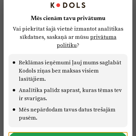
Kontakti
Reklāma
Mēs cienām tavu privātumu
Par laikrakstu
Vai piekrītat šajā vietnē izmantot analītikas
Privātuma politika
sīkdatnes, saskaņā ar mūsu
privātuma
Ētikas kodekss
politiku
?
Lietošanas noteikumi
Pārredzamības paziņojumi
Reklāmas ieņēmumi ļauj mums saglabāt
Kodols ziņas bez maksas visiem
lasītājiem.
Eiropas Savienības Atveseļošanas un noturības mehānisma plāna
Analītika palīdz saprast, kuras tēmas tev
2.2. reformu un investīciju virziena “Uzņēmumu digitālā
transformācija un inovācijas” 2.2.1.5.i. investīcijas “Mediju nozares
ir svarīgas.
uzņēmumu digitālās transformācijas veicināšana” pasākuma
Mēs nepārdodam tavus datus trešajām
“Mācības mediju nozares speciālistu digitālās kompetences un
zināšanu pilnveidošanai” projektā Latvijas Mediju nozares
pusēm.
kompetenču centrs (2.2.1.5.i.0/2/24/A/CFLA/001).