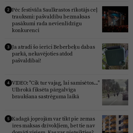
Pēc festivāla Saulkrastos rīkotājs ceļ
2
trauksmi: pašvaldību bezmaksas
pasākumi rada nevienlīdzīgu
konkurenci
Ja atradi šo ierīci Beberbeķu dabas
3
parkā, nekavējoties atdod
pašvaldībai!
VIDEO: "Cik tur vajag, lai samisētos..."
4
Ulbrokā fiksēta pārgalvīga
braukšana sastrēguma laikā
Kadagā joprojām var tikt pie zemas
5
īres maksas dzīvokļiem, bet tie nav
domāti visiem. Kas var pieteikties?