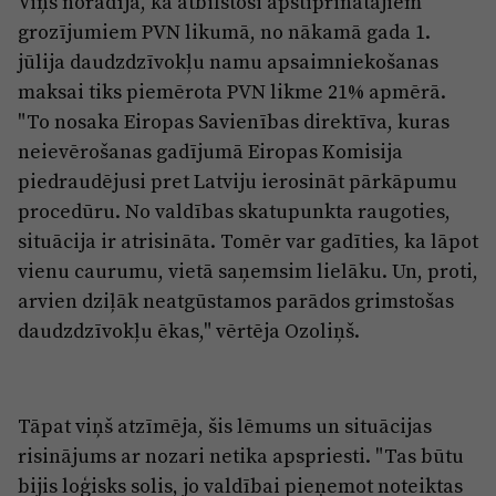
Viņš norādīja, ka atbilstoši apstiprinātajiem
Reklāma
grozījumiem PVN likumā, no nākamā gada 1.
Jūrmala
Par laikrakstu
jūlija daudzdzīvokļu namu apsaimniekošanas
Privātuma politika
maksai tiks piemērota PVN likme 21% apmērā.
"To nosaka Eiropas Savienības direktīva, kuras
Ētikas kodekss
neievērošanas gadījumā Eiropas Komisija
Lietošanas noteikumi
piedraudējusi pret Latviju ierosināt pārkāpumu
Pārredzamības paziņojumi
procedūru. No valdības skatupunkta raugoties,
situācija ir atrisināta. Tomēr var gadīties, ka lāpot
Sludinājumi
vienu caurumu, vietā saņemsim lielāku. Un, proti,
arvien dziļāk neatgūstamos parādos grimstošas
daudzdzīvokļu ēkas," vērtēja Ozoliņš.
Tāpat viņš atzīmēja, šis lēmums un situācijas
risinājums ar nozari netika apspriesti. "Tas būtu
bijis loģisks solis, jo valdībai pieņemot noteiktas