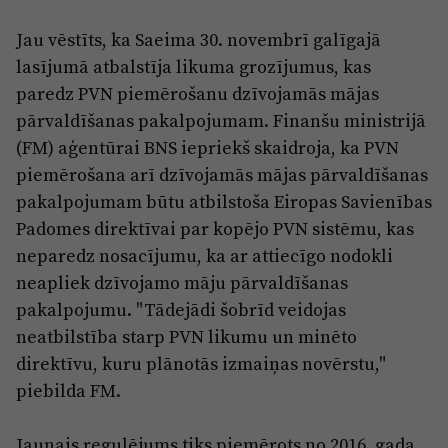
Jau vēstīts, ka Saeima 30. novembrī galīgajā
lasījumā atbalstīja likuma grozījumus, kas
paredz PVN piemērošanu dzīvojamās mājas
pārvaldīšanas pakalpojumam. Finanšu ministrijā
(FM) aģentūrai BNS iepriekš skaidroja, ka PVN
piemērošana arī dzīvojamās mājas pārvaldīšanas
pakalpojumam būtu atbilstoša Eiropas Savienības
Padomes direktīvai par kopējo PVN sistēmu, kas
neparedz nosacījumu, ka ar attiecīgo nodokli
neapliek dzīvojamo māju pārvaldīšanas
pakalpojumu. "Tādejādi šobrīd veidojas
neatbilstība starp PVN likumu un minēto
direktīvu, kuru plānotās izmaiņas novērstu,"
piebilda FM.
Jaunais regulējums tiks piemērots no 2016. gada