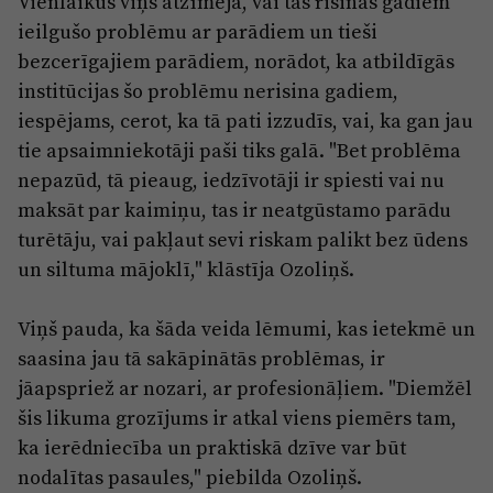
Vienlaikus viņš atzīmēja, vai tas risinās gadiem
ieilgušo problēmu ar parādiem un tieši
bezcerīgajiem parādiem, norādot, ka atbildīgās
institūcijas šo problēmu nerisina gadiem,
iespējams, cerot, ka tā pati izzudīs, vai, ka gan jau
tie apsaimniekotāji paši tiks galā. "Bet problēma
nepazūd, tā pieaug, iedzīvotāji ir spiesti vai nu
maksāt par kaimiņu, tas ir neatgūstamo parādu
turētāju, vai pakļaut sevi riskam palikt bez ūdens
un siltuma mājoklī," klāstīja Ozoliņš.
Viņš pauda, ka šāda veida lēmumi, kas ietekmē un
saasina jau tā sakāpinātās problēmas, ir
jāapspriež ar nozari, ar profesionāļiem. "Diemžēl
šis likuma grozījums ir atkal viens piemērs tam,
ka ierēdniecība un praktiskā dzīve var būt
nodalītas pasaules," piebilda Ozoliņš.