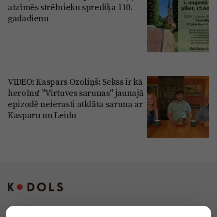
atzīmēs strēlnieku sprediķa 110.
gadadienu
VIDEO: Kaspars Ozoliņš: Sekss ir kā
heroīns! "Virtuves sarunas" jaunajā
epizodē neierasti atklāta saruna ar
Kasparu un Leidu