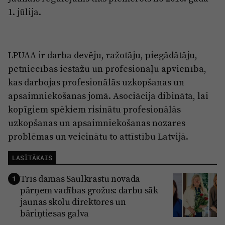
1. jūlija.
LPUAA ir darba devēju, ražotāju, piegādātāju,
pētniecības iestāžu un profesionāļu apvienība,
kas darbojas profesionālās uzkopšanas un
apsaimniekošanas jomā. Asociācija dibināta, lai
kopīgiem spēkiem risinātu profesionālās
uzkopšanas un apsaimniekošanas nozares
problēmas un veicinātu to attīstību Latvijā.
LASĪTĀKAIS
Trīs dāmas Saulkrastu novadā
1
pārņem vadības grožus: darbu sāk
jaunas skolu direktores un
bāriņtiesas galva