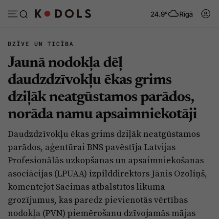
24.9°
Rīgā
DZĪVE UN TICĪBA
Jaunā nodokļa dēļ
Abonēt
Pieslēgties
daudzdzīvokļu ēkas grims
dziļāk neatgūstamos parādos,
Ziņas
Tēmas
norāda namu apsaimniekotāji
Politika
Viedokļi
Daudzdzīvokļu ēkas grims dziļāk neatgūstamos
Pašvaldības
Dzīve un ticība
parādos, aģentūrai BNS pavēstīja Latvijas
Izglītība
Ekonomika
Profesionālās uzkopšanas un apsaimniekošanas
asociācijas (LPUAA) izpilddirektors Jānis Ozoliņš,
Veselība
Krimināli
komentējot Saeimas atbalstītos likuma
Ģimene
Izklaide
grozījumus, kas paredz pievienotās vērtības
Vide
nodokļa (PVN) piemērošanu dzīvojamās mājas
Sarunas