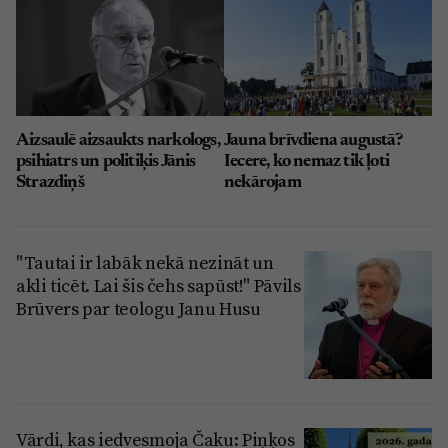
Aizsaulē aizsaukts narkologs,
Jauna brīvdiena augustā?
psihiatrs un politiķis Jānis
Iecere, ko nemaz tik ļoti
Strazdiņš
nekārojam
"Tautai ir labāk nekā nezināt un
akli ticēt. Lai šis čehs sapūst!" Pāvils
Brūvers par teologu Janu Husu
Vārdi, kas iedvesmoja Čaku: Piņķos