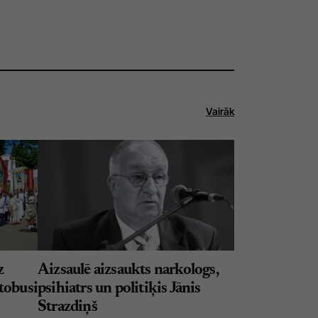
Vairāk
z
Aizsaulē aizsaukts narkologs,
tobusi
psihiatrs un politiķis Jānis
Strazdiņš