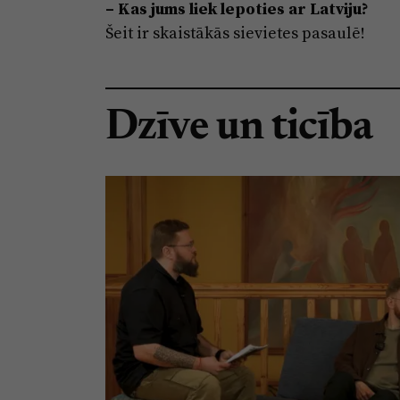
–
Kas jums liek lepoties ar Latviju?
Šeit ir skaistākās sievietes pasaulē!
Dzīve un ticība