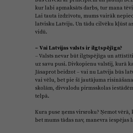
kur labi apmaksāts darbs, tur mana tēvi
Lai tauta izdzīvotu, mums vairāk nepiec
latvisku Latviju. Un tādu cilvēku kļūst a
vidū.
–
Vai Latvijas valsts ir ilgtspējīga?
– Valsts nevar būt ilgtspējīga un attīstīt
uz savu pusi. Divkopienu valstij, kurā k
Jāsaprot beidzot – vai nu Latvija būs latv
vai vēlu, bet pie šī jautājuma risināša
skolām, divvalodu pirmsskolas iestādēm
telpā.
Kura puse ņems virsroku? Ņemot vērā, ka
bet mums tādas nav, manevra iespējas l