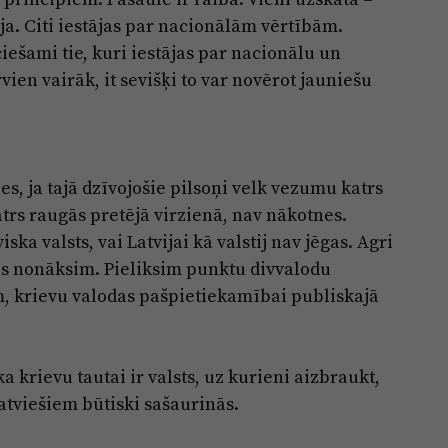
ja. Citi iestājas par nacionālām vērtībām.
iešami tie, kuri iestājas par nacionālu un
rvien vairāk, it sevišķi to var novērot jauniešu
ies, ja tajā dzīvojošie pilsoņi velk vezumu katrs
atrs raugās pretējā virzienā, nav nākotnes.
iska valsts, vai Latvijai kā valstij nav jēgas. Agri
nas nonāksim. Pieliksim punktu divvalodu
, krievu valodas pašpietiekamībai publiskajā
 krievu tautai ir valsts, uz kurieni aizbraukt,
atviešiem būtiski sašaurinās.