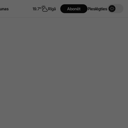
unas
19.7°
Rīgā
Abonēt
Pieslēgties