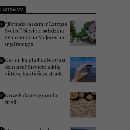
LASĪTĀKAIS
“Jūrmala laikam ir Latvijas
1
Šveice.” Sieviete salīdzina
cenas Rīgā un Majoros un
ir pārsteigta
Kur un kā pludmalē atrast
2
dzintaru? Sieviete atklāj
viltību, kas tiešām strādā
Krīze koksnes granulu
3
tirgū