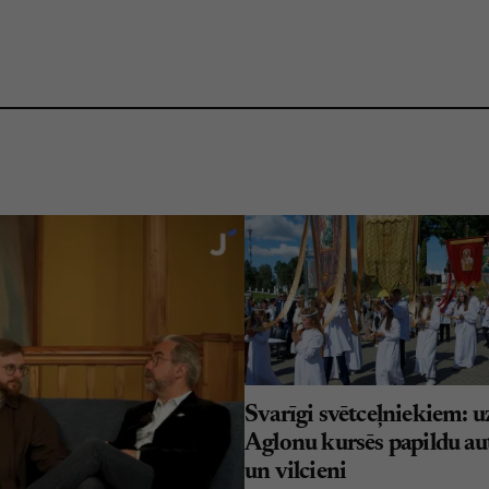
Svarīgi svētceļniekiem: u
Aglonu kursēs papildu au
un vilcieni