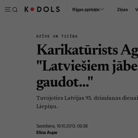
Ropaži
Rīgas apriņķis
Ziņas
V
Pasākumi
Sludinājumi
DZĪVE UN TICĪBA
Karikatūrists Ag
"Latviešiem jābe
gaudot..."
Tuvojoties Latvijas 95. dzimšanas diena
Liepiņu.
Sestdiena, 19.10.2013. 09:38
Elīna Aupe