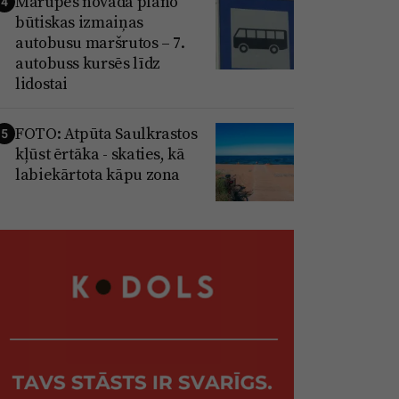
Mārupes novadā plāno
4
būtiskas izmaiņas
autobusu maršrutos – 7.
autobuss kursēs līdz
lidostai
FOTO: Atpūta Saulkrastos
5
kļūst ērtāka - skaties, kā
labiekārtota kāpu zona