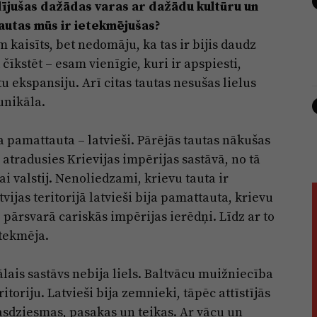
aldījušas dažādas varas ar dažādu kultūru un
tautas mūs ir ietekmējušas?
 kaisīts, bet nedomāju, ka tas ir bijis daudz
īkstēt – esam vienīgie, kuri ir apspiesti,
tu ekspansiju. Arī citas tautas nesušas lielus
unikāla.
na pamattauta – latvieši. Pārējās tautas nākušas
 atradusies Krievijas impērijas sastāvā, no tā
ai valstij. Nenoliedzami, krievu tauta ir
tvijas teritorijā latvieši bija pamattauta, krievu
i, pārsvarā cariskās impērijas ierēdņi. Līdz ar to
etekmēja.
lais sastāvs nebija liels. Baltvācu muižniecība
itoriju. Latvieši bija zemnieki, tāpēc attīstījās
asdziesmas, pasakas un teikas. Ar vācu un