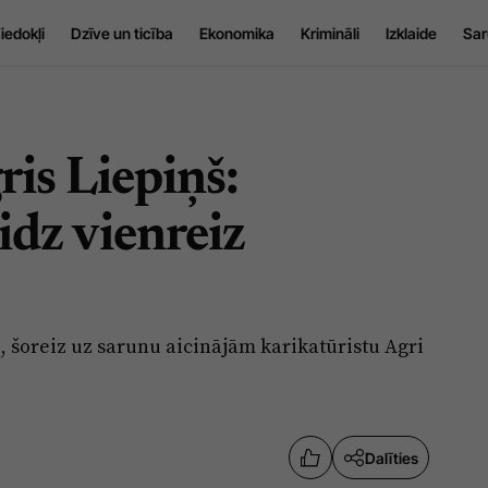
iedokļi
Dzīve un ticība
Ekonomika
Krimināli
Izklaide
Sar
ris Liepiņš:
idz vienreiz
i, šoreiz uz sarunu aicinājām karikatūristu Agri
Dalīties