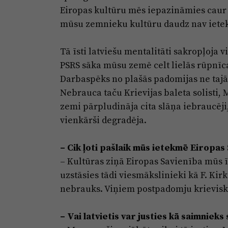
Eiropas kultūru mēs iepazināmies caur 
mūsu zemnieku kultūru daudz nav iete
Tā īsti latviešu mentalitāti sakropļoja 
PSRS sāka mūsu zemē celt lielās rūpnīc
Darbaspēks no plašās padomijas ne tajā
Nebrauca taču Krievijas baleta solisti,
zemi pārpludināja cita slāņa iebraucēji,
vienkārši degradēja.
–
Cik ļoti pašlaik mūs ietekmē Eiropas
– Kultūras ziņā Eiropas Savienība mūs ī
uzstāsies tādi viesmākslinieki kā F. Kir
nebrauks. Viņiem postpadomju krieviskā
–
Vai latvietis var justies kā saimniek