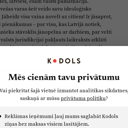
ēs, latvieši, esam valsts pamatnācija.
vešas varas šeit veido savu ideoloģisko
Jābeidz visa vaina novelt uz citiem! Ir jāsaprot,
ī pienākumus – par visu, kas Latvijā notiek,
mnieka stāvoklis jānopelna ar darbiem, par velti
valsts jurisdikcijai pakļauts laikraksts atklāti
, tad īstam saimniekam nevis jāraud, bet šis
 šīm pretvalstiskajām darbībām?
Mēs cienām tavu privātumu
t sevī pašapziņu un pašvērtības izjūtu. Es
iešu valodu kā vienīgo valsts valodu un nākamajā
Vai piekrītat šajā vietnē izmantot analītikas sīkdatnes
ki.
saskaņā ar mūsu
privātuma politiku
?
z gribam būt saimnieki savā zemē? Varbūt
Reklāmas ieņēmumi ļauj mums saglabāt Kodols
mums nevajag, vieglāk braukt prom? Daudziem tā
ziņas bez maksas visiem lasītājiem.