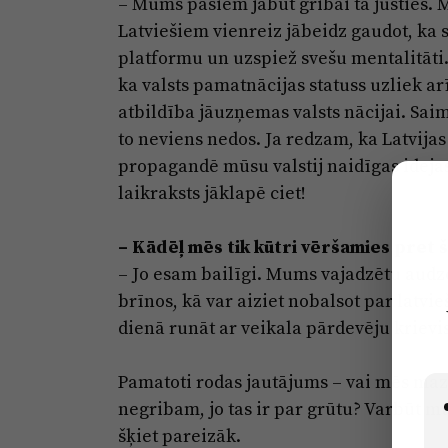
– Mums pašiem jābūt gribai tā justies. M
Latviešiem vienreiz jābeidz gaudot, ka s
platformu un uzspiež svešu mentalitāti. 
ka valsts pamatnācijas statuss uzliek ar
atbildība jāuzņemas valsts nācijai. Sai
to neviens nedos. Ja redzam, ka Latvijas 
propagandē mūsu valstij naidīgas idejas
laikraksts jāklapē ciet!
–
Kādēļ mēs tik kūtri vēršamies pret
– Jo esam bailīgi. Mums vajadzētu audzē
brīnos, kā var aiziet nobalsot par latv
dienā runāt ar veikala pārdevēju krievis
Pamatoti rodas jautājums – vai mēs ma
negribam, jo tas ir par grūtu? Varbūt 
šķiet pareizāk.