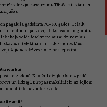
muižas durvju spraudziņu. Tāpēc citas tautas
kmējušas.
vien pagājušā gadsimta 70.–80. gados. Tolaik
as un iepludināja Latvijā tūkstošiem migrantu.
 labākajā veidā ietekmēja mūsu dzīvesziņu.
 Maskavas intelektuāļi un radošā elite. Mūsu
 viņi šejienes dzīves un telpas izpratni
 Savienība?
paši neietekmē. Kamēr Latvijā trīsreiz gadā
korovs un līdzīgi, Eiropas mākslinieki uz šejieni
 mentalitāte nav interesanta.
s savā zemē?