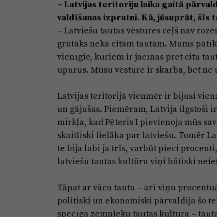
– Latvijas teritoriju laika gaitā pārv
valdīšanas izpratni. Kā, jūsuprāt, šīs 
– Latviešu tautas vēstures ceļš nav rozēm
grūtāks nekā citām tautām. Mums patīk č
vienīgie, kuriem ir jācīnās pret citu tau
upurus. Mūsu vēsture ir skarba, bet ne 
Latvijas teritorijā vienmēr ir bijusi vie
un gājušas. Piemēram, Latvija ilgstoši ir
mirkļa, kad Pēteris I pievienoja mūs sav
skaitliski lielāka par latviešu. Tomēr La
te bija labi ja trīs, varbūt pieci procent
latviešu tautas kultūru viņi būtiski nei
Tāpat ar vācu tautu – arī viņu procentuā
politiski un ekonomiski pārvaldīja šo ter
spēcīga zemnieku tautas kultūra – taut