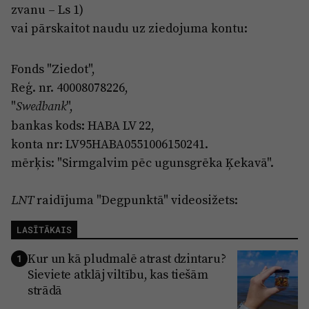
zvanu – Ls 1)
vai pārskaitot naudu uz ziedojuma kontu:
Fonds "Ziedot",
Reģ. nr. 40008078226,
"
",
Swedbank
bankas kods: HABA LV 22,
konta nr: LV95HABA0551006150241.
mērķis: "Sirmgalvim pēc ugunsgrēka Ķekavā".
raidījuma "Degpunktā" videosižets:
LNT
LASĪTĀKAIS
Kur un kā pludmalē atrast dzintaru?
1
Sieviete atklāj viltību, kas tiešām
strādā