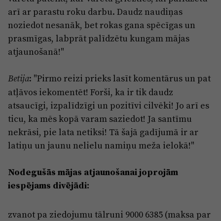
arī ar parastu roku darbu. Daudz naudiņas
noziedot nesanāk, bet rokas gana spēcīgas un
prasmīgas, labprāt palīdzētu kungam mājas
atjaunošanā!"
: "Pirmo reizi prieks lasīt komentārus un pat
Betija
atļāvos iekomentēt! Forši, ka ir tik daudz
atsaucīgi, izpalīdzīgi un pozitīvi cilvēki! Jo arī es
ticu, ka mēs kopā varam saziedot! Ja santīmu
nekrāsi, pie lata netiksi! Tā šajā gadījumā ir ar
latiņu un jaunu nelielu namiņu meža ielokā!"
Nodegušās mājas atjaunošanai joprojām
iespējams divējādi:
zvanot pa ziedojumu tālruni 9000 6385 (maksa par