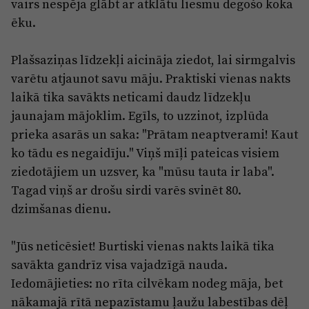
vairs nespēja glābt ar atklātu liesmu degošo koka
ēku.
Plašsaziņas līdzekļi aicināja ziedot, lai sirmgalvis
varētu atjaunot savu māju. Praktiski vienas nakts
laikā tika savākts neticami daudz līdzekļu
jaunajam mājoklim. Egīls, to uzzinot, izplūda
prieka asarās un saka: "Prātam neaptverami! Kaut
ko tādu es negaidīju." Viņš mīļi pateicas visiem
ziedotājiem un uzsver, ka "mūsu tauta ir laba".
Tagad viņš ar drošu sirdi varēs svinēt 80.
dzimšanas dienu.
"Jūs neticēsiet! Burtiski vienas nakts laikā tika
savākta gandrīz visa vajadzīgā nauda.
Iedomājieties: no rīta cilvēkam nodeg māja, bet
nākamajā rītā nepazīstamu ļaužu labestības dēļ