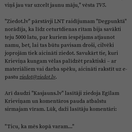
viņš jau var uzcelt jaunu māju," vēsta
.
TV5
"Ziedot.lv" pārstāvji LNT raidījumam "Degpunktā"
norādīja, ka līdz ceturtdienas rītam bija savākti
teju 5000 latu, par kuriem iespējams atjaunot
namu, bet, lai tas būtu pavisam droši, cilvēki
joprojām tiek aicināti ziedot. Savukārt tie, kuri
Krieviņa kungam vēlas palīdzēt praktiski – ar
materiāliem vai darba spēku, aicināti rakstīt uz e-
pastu
.
ziedot@ziedot.lv
Arī daudzi "Kasjauns.lv" lasītāji ziedoja Egīlam
Krieviņam un komentāros pauda atbalstu
sirmajam vīram. Lūk, daži lasītāju komentāri:
"Ticu, ka mēs kopā varam..."