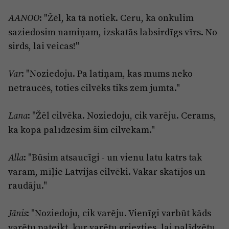
: "Žēl, ka tā notiek. Ceru, ka onkulim
AANOO
saziedosim namiņam, izskatās labsirdīgs vīrs. No
sirds, lai veicas!"
: "Noziedoju. Pa latiņam, kas mums neko
Var
netraucēs, toties cilvēks tiks zem jumta."
: "Žēl cilvēka. Noziedoju, cik varēju. Cerams,
Lana
ka kopā palīdzēsim šim cilvēkam."
: "Būsim atsaucīgi - un vienu latu katrs tak
Alla
varam, mīļie Latvijas cilvēki. Vakar skatījos un
raudāju."
: "Noziedoju, cik varēju. Vienīgi varbūt kāds
Jānis
varētu pateikt, kur varētu griezties, lai palīdzētu