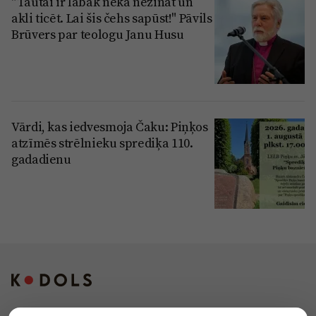
"Tautai ir labāk nekā nezināt un
akli ticēt. Lai šis čehs sapūst!" Pāvils
Brūvers par teologu Janu Husu
Vārdi, kas iedvesmoja Čaku: Piņķos
atzīmēs strēlnieku sprediķa 110.
gadadienu