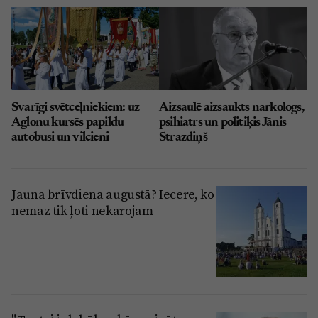
Svarīgi svētceļniekiem: uz
Aizsaulē aizsaukts narkologs,
Aglonu kursēs papildu
psihiatrs un politiķis Jānis
autobusi un vilcieni
Strazdiņš
Jauna brīvdiena augustā? Iecere, ko
nemaz tik ļoti nekārojam