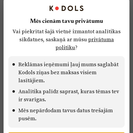
Kontakti
Reklāma
Mēs cienām tavu privātumu
Par laikrakstu
Vai piekrītat šajā vietnē izmantot analītikas
Privātuma politika
sīkdatnes, saskaņā ar mūsu
privātuma
Ētikas kodekss
politiku
?
Lietošanas noteikumi
Pārredzamības paziņojumi
Reklāmas ieņēmumi ļauj mums saglabāt
Kodols ziņas bez maksas visiem
lasītājiem.
Eiropas Savienības Atveseļošanas un noturības mehānisma plāna
Analītika palīdz saprast, kuras tēmas tev
2.2. reformu un investīciju virziena “Uzņēmumu digitālā
transformācija un inovācijas” 2.2.1.5.i. investīcijas “Mediju nozares
ir svarīgas.
uzņēmumu digitālās transformācijas veicināšana” pasākuma
Mēs nepārdodam tavus datus trešajām
“Mācības mediju nozares speciālistu digitālās kompetences un
zināšanu pilnveidošanai” projektā Latvijas Mediju nozares
pusēm.
kompetenču centrs (2.2.1.5.i.0/2/24/A/CFLA/001).