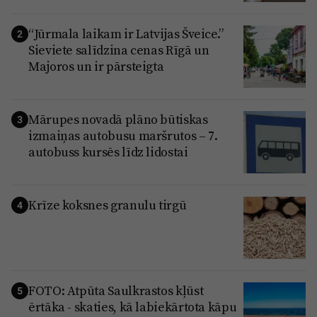
“Jūrmala laikam ir Latvijas Šveice.”
2
Sieviete salīdzina cenas Rīgā un
Majoros un ir pārsteigta
Mārupes novadā plāno būtiskas
3
izmaiņas autobusu maršrutos – 7.
autobuss kursēs līdz lidostai
Krīze koksnes granulu tirgū
4
FOTO: Atpūta Saulkrastos kļūst
5
ērtāka - skaties, kā labiekārtota kāpu