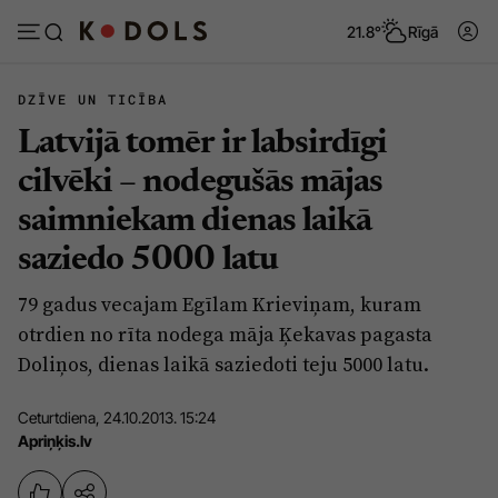
21.8°
Rīgā
DZĪVE UN TICĪBA
Latvijā tomēr ir labsirdīgi
Abonēt
Pieslēgties
cilvēki – nodegušās mājas
saimniekam dienas laikā
Ziņas
Tēmas
saziedo 5000 latu
Politika
Viedokļi
79 gadus vecajam Egīlam Krieviņam, kuram
Pašvaldības
Dzīve un ticība
otrdien no rīta nodega māja Ķekavas pagasta
Izglītība
Ekonomika
Doliņos, dienas laikā saziedoti teju 5000 latu.
Veselība
Krimināli
Ceturtdiena, 24.10.2013. 15:24
Ģimene
Izklaide
Apriņķis.lv
Vide
Sarunas