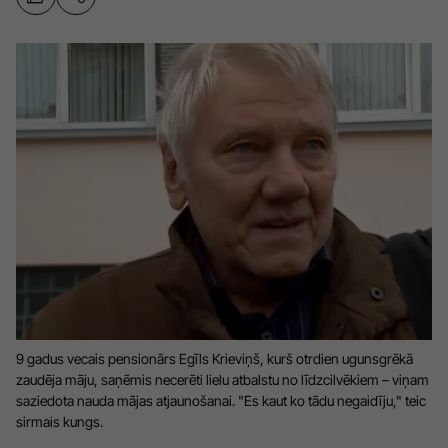
Sports
Pasākumi
Drošība
Pierīga
Projekti
Ādaži
Mediju atbalsta fonds
Ķekava
Zivju fonds
Mārupe
Zaļā nākotne
Olaine
Iedvesmai nav vecuma
Ropaži
Vide
9 gadus vecais pensionārs Egīls Krieviņš, kurš otrdien ugunsgrēkā
Salaspils
Kodols
zaudēja māju, saņēmis necerēti lielu atbalstu no līdzcilvēkiem – viņam
Saulkrasti
saziedota nauda mājas atjaunošanai. "Es kaut ko tādu negaidīju," teic
Kontakti
sirmais kungs.
Sigulda