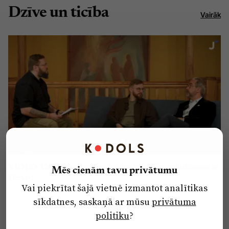
Dzīve un ticība
Vairāk
VIDEO: Vai dievkalpojums ir tikai tradīcija, vai tikšanās ar
Mēs cienām tavu privātumu
Dievu?
Vai piekrītat šajā vietnē izmantot analītikas
sīkdatnes, saskaņā ar mūsu
privātuma
politiku
?