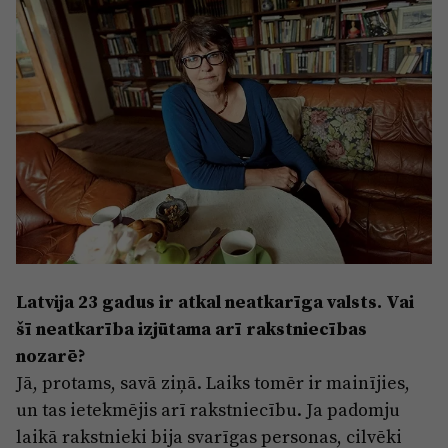
Sports
Pasākumi
Drošība
Pierīga
Projekti
Ādaži
Mediju atbalsta fonds
Ķekava
Zivju fonds
Mārupe
Zaļā nākotne
Olaine
Iedvesmai nav vecuma
Latvija 23 gadus ir atkal neatkarīga valsts. Vai
šī neatkarība izjūtama arī rakstniecības
Ropaži
Vide
nozarē?
Salaspils
Kodols
Jā, protams, savā ziņā. Laiks tomēr ir mainījies,
Saulkrasti
un tas ietekmējis arī rakstniecību. Ja padomju
Kontakti
laikā rakstnieki bija svarīgas personas, cilvēki
Sigulda