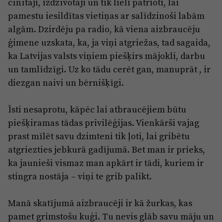
cīnītāji, izdzīvotāji un tik lieli patrioti, lai
pamestu iesildītas vietiņas ar salīdzinoši labām
algām. Dzirdēju pa radio, kā viena aizbraucēju
ģimene uzskata, ka, ja viņi atgriežas, tad sagaida,
ka Latvijas valsts viņiem piešķirs mājokli, darbu
un tamlīdzīgi. Uz ko tādu cerēt gan, manuprāt , ir
diezgan naivi un bērnišķīgi.
Īsti nesaprotu, kāpēc lai atbraucējiem būtu
piešķiramas tādas privilēģijas. Vienkārši vajag
prast mīlēt savu dzimteni tik ļoti, lai gribētu
atgriezties jebkurā gadījumā. Bet man ir prieks,
ka jaunieši vismaz man apkārt ir tādi, kuriem ir
stingra nostāja – viņi te grib palikt.
Manā skatījumā aizbraucēji ir kā žurkas, kas
pamet grimstošu kuģi. Tu nevis glāb savu māju un