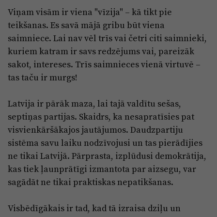
Viņam visām ir viena "vīzija" – kā tikt pie
teikšanas. Es savā mājā gribu būt viena
saimniece. Lai nav vēl trīs vai četri citi saimnieki,
kuriem katram ir savs redzējums vai, pareizāk
sakot, intereses. Trīs saimnieces vienā virtuvē –
tas taču ir murgs!
Latvija ir pārāk maza, lai tajā valdītu sešas,
septiņas partijas. Skaidrs, ka nesapratīsies pat
visvienkāršākajos jautājumos. Daudzpartiju
sistēma savu laiku nodzīvojusi un tas pierādījies
ne tikai Latvijā. Pārprasta, izplūdusi demokrātija,
kas tiek ļaunprātīgi izmantota par aizsegu, var
sagādāt ne tikai praktiskas nepatikšanas.
Visbēdīgākais ir tad, kad tā izraisa dziļu un