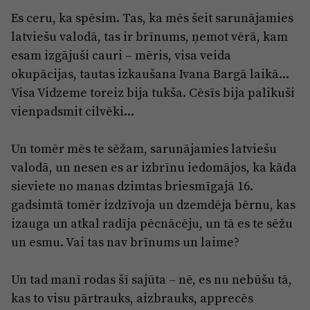
Es ceru, ka spēsim. Tas, ka mēs šeit sarunājamies
latviešu valodā, tas ir brīnums, ņemot vērā, kam
esam izgājuši cauri – mēris, visa veida
okupācijas, tautas izkaušana Ivana Bargā laikā...
Visa Vidzeme toreiz bija tukša. Cēsīs bija palikuši
vienpadsmit cilvēki...
Un tomēr mēs te sēžam, sarunājamies latviešu
valodā, un nesen es ar izbrīnu iedomājos, ka kāda
sieviete no manas dzimtas briesmīgajā 16.
gadsimtā tomēr izdzīvoja un dzemdēja bērnu, kas
izauga un atkal radīja pēcnācēju, un tā es te sēžu
un esmu. Vai tas nav brīnums un laime?
Un tad manī rodas šī sajūta – nē, es nu nebūšu tā,
kas to visu pārtrauks, aizbrauks, apprecēs