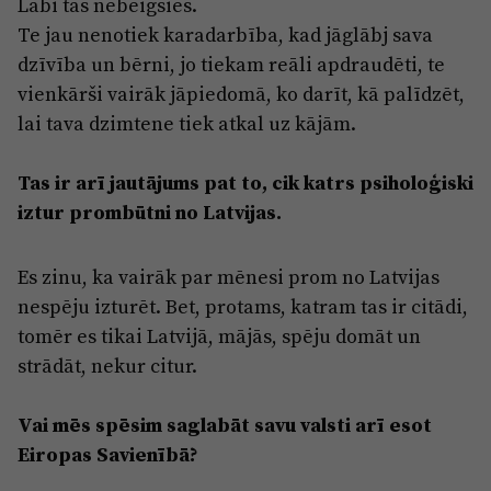
Labi tas nebeigsies.
Te jau nenotiek karadarbība, kad jāglābj sava
dzīvība un bērni, jo tiekam reāli apdraudēti, te
vienkārši vairāk jāpiedomā, ko darīt, kā palīdzēt,
lai tava dzimtene tiek atkal uz kājām.
Tas ir arī jautājums pat to, cik katrs psiholoģiski
iztur prombūtni no Latvijas.
Es zinu, ka vairāk par mēnesi prom no Latvijas
nespēju izturēt. Bet, protams, katram tas ir citādi,
tomēr es tikai Latvijā, mājās, spēju domāt un
strādāt, nekur citur.
Vai mēs spēsim saglabāt savu valsti arī esot
Eiropas Savienībā?