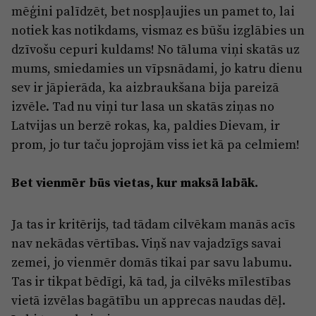
mēģini palīdzēt, bet nospļaujies un pamet to, lai
notiek kas notikdams, vismaz es būšu izglābies un
dzīvošu cepuri kuldams! No tāluma viņi skatās uz
mums, smiedamies un vīpsnādami, jo katru dienu
sev ir jāpierāda, ka aizbraukšana bija pareizā
izvēle. Tad nu viņi tur lasa un skatās ziņas no
Latvijas un berzē rokas, ka, paldies Dievam, ir
prom, jo tur taču joprojām viss iet kā pa celmiem!
Bet vienmēr būs vietas, kur maksā labāk.
Ja tas ir kritērijs, tad tādam cilvēkam manās acīs
nav nekādas vērtības. Viņš nav vajadzīgs savai
zemei, jo vienmēr domās tikai par savu labumu.
Tas ir tikpat bēdīgi, kā tad, ja cilvēks mīlestības
vietā izvēlas bagātību un apprecas naudas dēļ.