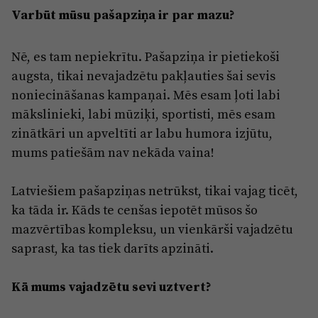
Varbūt mūsu pašapziņa ir par mazu?
Nē, es tam nepiekrītu. Pašapziņa ir pietiekoši
augsta, tikai nevajadzētu pakļauties šai sevis
noniecināšanas kampaņai. Mēs esam ļoti labi
mākslinieki, labi mūziķi, sportisti, mēs esam
zinātkāri un apveltīti ar labu humora izjūtu,
mums patiešām nav nekāda vaina!
Latviešiem pašapziņas netrūkst, tikai vajag ticēt,
ka tāda ir. Kāds te cenšas iepotēt mūsos šo
mazvērtības kompleksu, un vienkārši vajadzētu
saprast, ka tas tiek darīts apzināti.
Kā mums vajadzētu sevi uztvert?