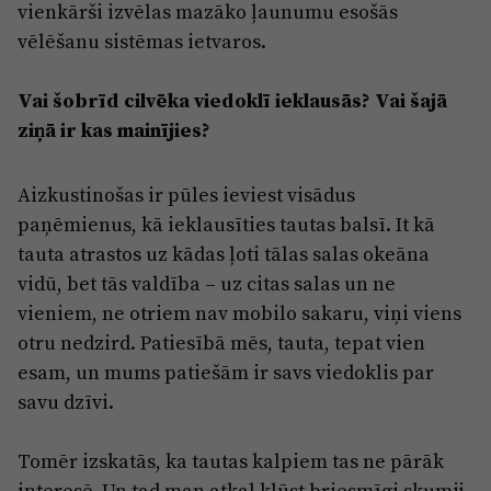
vienkārši izvēlas mazāko ļaunumu esošās
vēlēšanu sistēmas ietvaros.
Vai šobrīd cilvēka viedoklī ieklausās? Vai šajā
ziņā ir kas mainījies?
Aizkustinošas ir pūles ieviest visādus
paņēmienus, kā ieklausīties tautas balsī. It kā
tauta atrastos uz kādas ļoti tālas salas okeāna
vidū, bet tās valdība – uz citas salas un ne
vieniem, ne otriem nav mobilo sakaru, viņi viens
otru nedzird. Patiesībā mēs, tauta, tepat vien
esam, un mums patiešām ir savs viedoklis par
savu dzīvi.
Tomēr izskatās, ka tautas kalpiem tas ne pārāk
interesē. Un tad man atkal kļūst briesmīgi skumji,