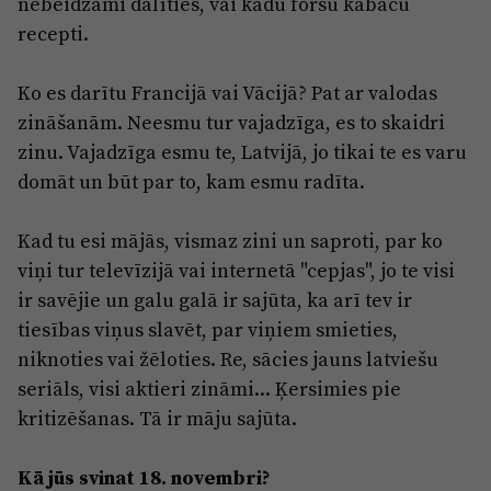
nebeidzami dalīties, vai kādu foršu kabaču
recepti.
Ko es darītu Francijā vai Vācijā? Pat ar valodas
zināšanām. Neesmu tur vajadzīga, es to skaidri
zinu. Vajadzīga esmu te, Latvijā, jo tikai te es varu
domāt un būt par to, kam esmu radīta.
Kad tu esi mājās, vismaz zini un saproti, par ko
viņi tur televīzijā vai internetā "cepjas", jo te visi
ir savējie un galu galā ir sajūta, ka arī tev ir
tiesības viņus slavēt, par viņiem smieties,
niknoties vai žēloties. Re, sācies jauns latviešu
seriāls, visi aktieri zināmi... Ķersimies pie
kritizēšanas. Tā ir māju sajūta.
Kā jūs svinat 18. novembri?