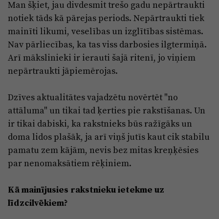
Man šķiet, jau divdesmit trešo gadu nepārtraukti
notiek tāds kā pārejas periods. Nepārtraukti tiek
mainīti likumi, veselības un izglītības sistēmas.
Nav pārliecības, ka tas viss darbosies ilgtermiņā.
Arī mākslinieki ir ierauti šajā ritenī, jo viņiem
nepārtraukti jāpiemērojas.
Dzīves aktualitātes vajadzētu novērtēt "no
attāluma" un tikai tad ķerties pie rakstīšanas. Un
ir tikai dabiski, ka rakstnieks būs ražīgāks un
doma lidos plašāk, ja arī viņš jutīs kaut cik stabilu
pamatu zem kājām, nevis bez mitas kreņķēsies
par nenomaksātiem rēķiniem.
Kā mainījusies rakstnieku ietekme uz
līdzcilvēkiem?