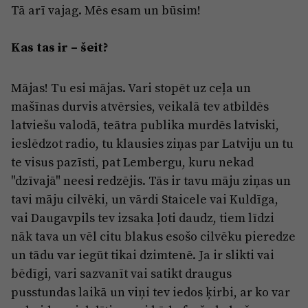
Tā arī vajag. Mēs esam un būsim!
Kas tas ir – šeit?
Mājas! Tu esi mājas. Vari stopēt uz ceļa un
mašīnas durvis atvērsies, veikalā tev atbildēs
latviešu valodā, teātra publika murdēs latviski,
ieslēdzot radio, tu klausies ziņas par Latviju un tu
te visus pazīsti, pat Lembergu, kuru nekad
"dzīvajā" neesi redzējis. Tās ir tavu māju ziņas un
tavi māju cilvēki, un vārdi Staicele vai Kuldīga,
vai Daugavpils tev izsaka ļoti daudz, tiem līdzi
nāk tava un vēl citu blakus esošo cilvēku pieredze
un tādu var iegūt tikai dzimtenē. Ja ir slikti vai
bēdīgi, vari sazvanīt vai satikt draugus
pusstundas laikā un viņi tev iedos ķirbi, ar ko var