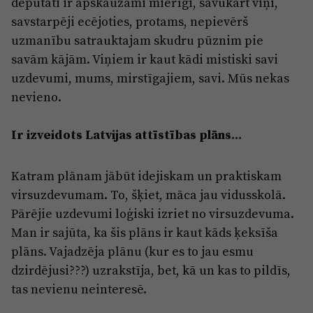
deputāti ir apskaužami mierīgi, savukārt viņi,
savstarpēji ecējoties, protams, nepievērš
uzmanību satrauktajam skudru pūznim pie
savām kājām. Viņiem ir kaut kādi mistiski savi
uzdevumi, mums, mirstīgajiem, savi. Mūs nekas
nevieno.
Ir izveidots Latvijas attīstības plāns...
Katram plānam jābūt idejiskam un praktiskam
virsuzdevumam. To, šķiet, māca jau vidusskolā.
Pārējie uzdevumi loģiski izriet no virsuzdevuma.
Man ir sajūta, ka šis plāns ir kaut kāds ķeksīša
plāns. Vajadzēja plānu (kur es to jau esmu
dzirdējusi???) uzrakstīja, bet, kā un kas to pildīs,
tas nevienu neinteresē.