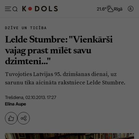
21.6°
Rīgā
DZĪVE UN TICĪBA
Lelde Stumbre: "Vienkārši
Abonēt
Pieslēgties
vajag prast mīlēt savu
dzimteni..."
Ziņas
Tēmas
Tuvojoties Latvijas 95. dzimšanas dienai, uz
Politika
Viedokļi
sarunu tika aicināta rakstniece Lelde Stumbre.
Pašvaldības
Dzīve un ticība
Trešdiena, 02.10.2013. 17:27
Izglītība
Ekonomika
Elīna Aupe
Veselība
Krimināli
Ģimene
Izklaide
Vide
Sarunas