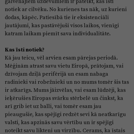
galvenajiem uzdevumiem ir pateikt, kas īsti
notiek ar cilvēku. No kurienes tas nāk, uz kurieni
dodas, kāpēc. Patiesībā tie ir eksistenciāli
jautājumi, kas pastāvējuši visos laikos, vienīgi
katram laikam piemīt sava individualitāte.
Kas īsti notiek?
Kā jau teicu, vēl arvien esam pārejas periodā.
Mēģinām atrast savu vietu Eiropā, prātojam, vai
dzīvojam dziļā perifērijā un esam nabaga
radinieki vai robežnieki un no mums tomēr šis tas
ir atkarīgs. Mums jāizvēlas, vai esam lūdzēji, kas
ieķērušies Eiropas svārku stērbelē un činkst, ka
arī grib iet uz balli, vai tomēr esam jau
pieaugušie, kas spējīgi redzēt sevi kā neatkarīgu
valsti, kas apzinās savu vērtību un ir spējīgi
noteikt savu likteni un virzību. Cerams, ka īstais