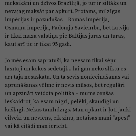
meksikāni un dzīvos Brazīlijā, jo tur ir siltāks un
nevajag maksāt par apkuri. Protams, milzīgas
impērijas ir pazudušas – Romas impērija,
Osmaņu impērija, Padomju Savienība, bet Latvija
ir tikai maza valstiņa pie Baltijas jūras un turas,
kaut arī tie ir tikai 95 gadi.
Jo mēs esam sapratuši, ka neesam tikai sēņu
lasītāji un kokos sēdētāji... lai gan neko sliktu es
arī tajā nesaskatu. Un tā sevis noniecināšanas vai
aprunāšanas vēlme ir nevis mūsos, bet regulāri
un apzināti veidota politika – mums cenšas
ieskaidrot, ka esam nīgri, pelēki, skaudīgi un
kašķīgi. Nekas tamlīdzīgs. Man apkārt ir ļoti jauki
cilvēki un neviens, cik zinu, netaisās mani "apēst"
vai kā citādi man ieriebt.