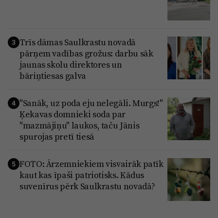
Trīs dāmas Saulkrastu novadā
3
pārņem vadības grožus: darbu sāk
jaunas skolu direktores un
bāriņtiesas galva
"Sanāk, uz poda eju nelegāli. Murgs!"
4
Ķekavas domnieki soda par
"mazmājiņu" laukos, taču Jānis
spurojas pretī tiesā
FOTO: Ārzemniekiem visvairāk patīk
5
kaut kas īpaši patriotisks. Kādus
suvenīrus pērk Saulkrastu novadā?