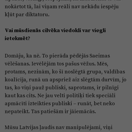
nokārtot tā, lai viņam reāli nav nekādu iespēju
kļūt par diktatoru.
Vai mūsdienās cilvēka viedokli var viegli
ietekmēt?
Domāju, ka nē. To pierāda pēdējās Saeimas
vēlēšanas. Ievēlējām tos pašus vēžus. Mēs,
protams, nezinām, ko šī noslēgtā grupa, valdības
koalīcija, runā un apspriež aiz slēgtām durvīm, jo
tas, ko viņi pauž publiski, saprotams, ir pilnīgi
kaut kas cits. Ne jau velti politiķi tiek speciāli
apmācīti izteikties publiski – runāt, bet neko
nepateikt. Tas patiešām ir jāiemācās.
Mūsu Latvijas ļaudis nav manipulējami, viņi