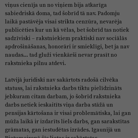
Reklāma
viņus cienīja un no viņiem bija atkarīga
Jūrmala
sabiedriskā doma, tad šobrīd tā nav. Padomju
Par laikrakstu
laikā pastāvēja visai strikta cenzūra, nevarēja
Privātuma politika
publicēties kur un kā vēlas, bet šobrīd tas notiek
Ētikas kodekss
sadzīviski – rakstniekiem praktiski nav sociālās
apdrošināšanas, honorāri ir smieklīgi, bet ja nav
Lietošanas noteikumi
naudas... tad gluži vienkārši nevar prasīt no
Pārredzamības paziņojumi
rakstnieka pilnu atdevi.
Sludinājumi
Latvijā juridiski nav sakārtots radošā cilvēka
statuss, lai rakstnieka darbs tiktu pielīdzināts
jebkuram citam darbam, jo šobrīd rakstnieka
darbs netiek ieskaitīts viņa darba stāžā un
pensijas kārtošana ir visai problemātiska, lai gan
mūža laikā ir izdarīts liels darbs, gan sarakstītas
grāmatas, gan iestudētas izrādes. Igaunijā un
Rietumeiropā šīs lietas ir sakārtotas.