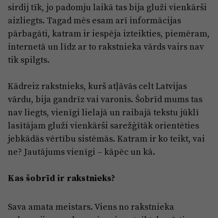
sirdij tīk, jo padomju laikā tas bija gluži vienkārši
aizliegts. Tagad mēs esam arī informācijas
pārbagāti, katram ir iespēja izteikties, piemēram,
internetā un līdz ar to rakstnieka vārds vairs nav
tik spilgts.
Kādreiz rakstnieks, kurš atļāvās celt Latvijas
vārdu, bija gandrīz vai varonis. Šobrīd mums tas
nav liegts, vienīgi lielajā un raibajā tekstu jūklī
lasītājam gluži vienkārši sarežģītāk orientēties
jebkādās vērtību sistēmās. Katram ir ko teikt, vai
ne? Jautājums vienīgi – kāpēc un kā.
Kas šobrīd ir rakstnieks?
Sava amata meistars. Viens no rakstnieka