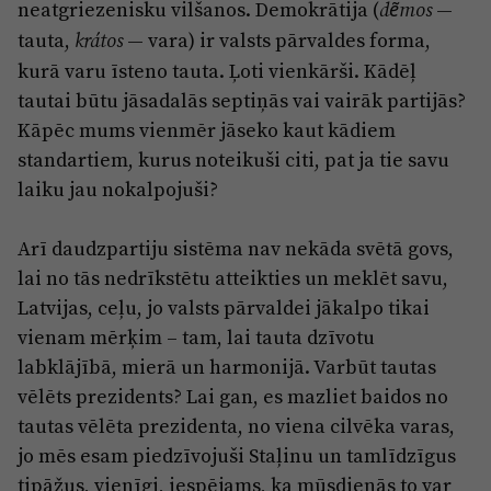
neatgriezenisku vilšanos. Demokrātija (
—
dẽmos
tauta,
— vara) ir valsts pārvaldes forma,
krátos
kurā varu īsteno tauta. Ļoti vienkārši. Kādēļ
tautai būtu jāsadalās septiņās vai vairāk partijās?
Kāpēc mums vienmēr jāseko kaut kādiem
standartiem, kurus noteikuši citi, pat ja tie savu
laiku jau nokalpojuši?
Arī daudzpartiju sistēma nav nekāda svētā govs,
lai no tās nedrīkstētu atteikties un meklēt savu,
Latvijas, ceļu, jo valsts pārvaldei jākalpo tikai
vienam mērķim – tam, lai tauta dzīvotu
labklājībā, mierā un harmonijā. Varbūt tautas
vēlēts prezidents? Lai gan, es mazliet baidos no
tautas vēlēta prezidenta, no viena cilvēka varas,
jo mēs esam piedzīvojuši Staļinu un tamlīdzīgus
tipāžus, vienīgi, iespējams, ka mūsdienās to var