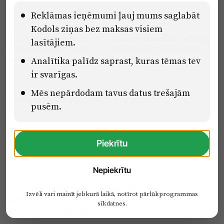
Reklāmas ieņēmumi ļauj mums saglabāt
Kodols ziņas bez maksas visiem
Svarīgi svētceļniekiem: uz
Aizsaulē aizsaukts narkologs,
lasītājiem.
Aglonu kursēs papildu
psihiatrs un politiķis Jānis
Analītika palīdz saprast, kuras tēmas tev
autobusi un vilcieni
Strazdiņš
ir svarīgas.
Mēs nepārdodam tavus datus trešajām
Jauna brīvdiena augustā? Iecere, ko
pusēm.
nemaz tik ļoti nekārojam
Piekrītu
Nepiekrītu
"Tautai ir labāk nekā nezināt un
Izvēli vari mainīt jebkurā laikā, notīrot pārlūkprogrammas
akli ticēt. Lai šis čehs sapūst!" Pāvils
sīkdatnes.
Brūvers par teologu Janu Husu