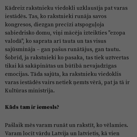
Kādreiz rakstnieku viedokli uzklausīja pat varas
iestādēs. Tas, ko rakstnieki runāja savos
kongresos, diezgan precīzi atspoguļoja
sabiedrisko domu, viņi mācēja izteikties "ezopa
valodā", ko saprata arī tauta un tas visus
sajūsmināja – gan pašus runātājus, gan tautu.
Šobrīd, ja rakstnieki ko pasaka, tas tiek uztvertas
tikai kā sakāpinātas un būtībā nevajadzīgas
emocijas. Tāda sajūta, ka rakstnieku viedoklis
varas iestādēs vairs netiek ņemts vērā, pat ja tā ir
Kultūras ministrija.
Kāds tam ir iemesls?
Pašlaik mēs varam runāt un rakstīt, ko vēlamies.
Varam locīt vārdu Latvija un latvietis, kā vien