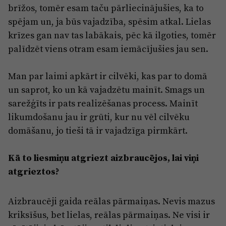
brīžos, tomēr esam taču pārliecinājušies, ka to
spējam un, ja būs vajadzība, spēsim atkal. Lielas
krīzes gan nav tas labākais, pēc kā ilgoties, tomēr
palīdzēt viens otram esam iemācījušies jau sen.
Man par laimi apkārt ir cilvēki, kas par to domā
un saprot, ko un kā vajadzētu mainīt. Smags un
sarežģīts ir pats realizēšanas process. Mainīt
likumdošanu jau ir grūti, kur nu vēl cilvēku
domāšanu, jo tieši tā ir vajadzīga pirmkārt.
Kā to liesmiņu atgriezt aizbraucējos, lai viņi
atgrieztos?
Aizbraucēji gaida reālas pārmaiņas. Nevis mazus
kriksīšus, bet lielas, reālas pārmaiņas. Ne visi ir