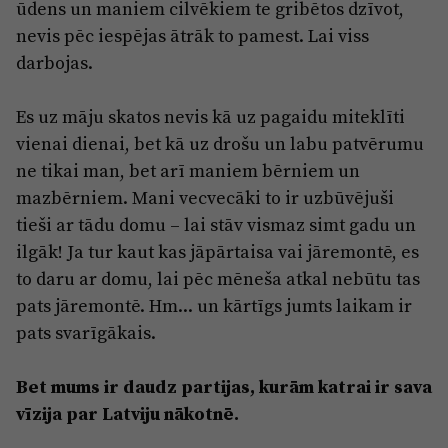
ūdens un maniem cilvēkiem te gribētos dzīvot,
nevis pēc iespējas ātrāk to pamest. Lai viss
darbojas.
Es uz māju skatos nevis kā uz pagaidu miteklīti
vienai dienai, bet kā uz drošu un labu patvērumu
ne tikai man, bet arī maniem bērniem un
mazbērniem. Mani vecvecāki to ir uzbūvējuši
tieši ar tādu domu – lai stāv vismaz simt gadu un
ilgāk! Ja tur kaut kas jāpārtaisa vai jāremontē, es
to daru ar domu, lai pēc mēneša atkal nebūtu tas
pats jāremontē. Hm... un kārtīgs jumts laikam ir
pats svarīgākais.
Bet mums ir daudz partijas, kurām katrai ir sava
vīzija par Latviju nākotnē.