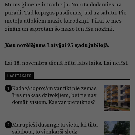
Mums ģimenē ir tradīcija. No rīta dodamies uz
parādi. Tad kopīgas pusdienas, tad uz salūtu. Pie
mēteļu atlokiem mazie karodziņi. Tikai te mēs
zinām un saprotam šo mazo lentīšu nozīmi.
Jūsu novēlējums Latvijai 95 gadu jubilejā.
Lai 18. novembra dienā būtu labs laiks. Lai nelīst.
LASĪTĀKAIS
Kadagā joprojām var tikt pie zemas
1
īres maksas dzīvokļiem, bet tie nav
domāti visiem. Kas var pieteikties?
Mārupieši dusmīgi: tā vietā, lai tiltu
2
salabotu, to vienkārši slēdz