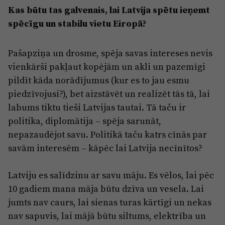
Kas būtu tas galvenais, lai Latvija spētu ieņemt
spēcīgu un stabilu vietu Eiropā?
Pašapziņa un drosme, spēja savas intereses nevis
vienkārši pakļaut kopējām un akli un pazemīgi
pildīt kāda norādījumus (kur es to jau esmu
piedzīvojusi?), bet aizstāvēt un realizēt tās tā, lai
labums tiktu tieši Latvijas tautai. Tā taču ir
politika, diplomātija – spēja sarunāt,
nepazaudējot savu. Politikā taču katrs cīnās par
savām interesēm – kāpēc lai Latvija necīnītos?
Latviju es salīdzinu ar savu māju. Es vēlos, lai pēc
10 gadiem mana māja būtu dzīva un vesela. Lai
jumts nav caurs, lai sienas turas kārtīgi un nekas
nav sapuvis, lai mājā būtu siltums, elektrība un