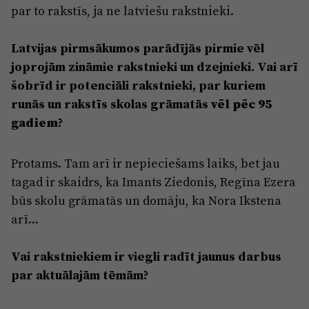
par to rakstīs, ja ne latviešu rakstnieki.
Latvijas pirmsākumos parādījās pirmie vēl
joprojām zināmie rakstnieki un dzejnieki. Vai arī
šobrīd ir potenciāli rakstnieki, par kuriem
vēl pēc 95
runās un rakstīs skolas grāmatās
gadiem
?
Protams. Tam arī ir nepieciešams laiks, bet jau
tagad ir skaidrs, ka Imants Ziedonis, Regīna Ezera
būs skolu grāmatās un domāju, ka Nora Ikstena
arī...
Vai rakstniekiem ir viegli radīt jaunus darbus
par aktuālajām tēmām?