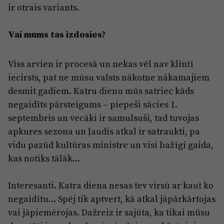
ir otrais variants.
Vai mums tas izdosies?
Viss arvien ir procesā un nekas vēl nav klintī
iecirsts, pat ne mūsu valsts nākotne nākamajiem
desmit gadiem. Katru dienu mūs satriec kāds
negaidīts pārsteigums – piepeši sācies 1.
septembris un vecāki ir samulsuši, tad tuvojas
apkures sezona un ļaudis atkal ir satraukti, pa
vidu pazūd kultūras ministre un visi bažīgi gaida,
kas notiks tālāk...
Interesanti. Katra diena nesas tev virsū ar kaut ko
negaidītu... Spēj tik aptvert, kā atkal jāpārkārtojas
vai jāpiemērojas. Dažreiz ir sajūta, ka tikai mūsu