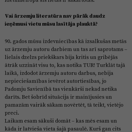
Vai ārzemju literatūra nav pārāk daudz
ieņēmusi vietu mūsu lasītāja plauktā?
90. gados mūsu izdevniecības kā izsalkušas metās
uz ārzemju autoru darbiem un tas arī saprotams –
lielais dzelzs priekškars bija kritis un gribējās
ātrāk uzzināt visu to, kas notika TUR! Turklāt tajā
laikā, izdodot ārzemju autoru darbus, nebija
nepieciešamības ievērot autortiesības, jo
Padomju Savienībā tas vienkārši nekad netika
darīts. Bet šobrīd situācija ir mainījusies un
pamazām vairāk sākam novērtēt, tā teikt, vietējo
preci.
Laikam esam sākuši domāt – kas mēs esam un
kāda ir latvieša vieta šajā pasaulē. Kurš gan cits