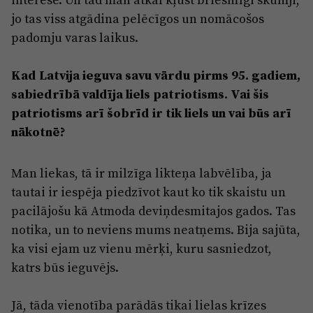
jo tas viss atgādina pelēcīgos un nomācošos
padomju varas laikus.
Kad Latvija ieguva savu vārdu pirms 95. gadiem,
sabiedrībā valdīja liels patriotisms. Vai šis
patriotisms arī šobrīd ir tik liels un vai būs arī
nākotnē?
Man liekas, tā ir milzīga likteņa labvēlība, ja
tautai ir iespēja piedzīvot kaut ko tik skaistu un
pacilājošu kā Atmoda deviņdesmitajos gados. Tas
notika, un to neviens mums neatņems. Bija sajūta,
ka visi ejam uz vienu mērķi, kuru sasniedzot,
katrs būs ieguvējs.
Jā, tāda vienotība parādās tikai lielas krīzes