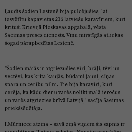
Reklāma
Jūrmala
Ļaudis šodien Lestenē bija pulcējušies, lai
Par laikrakstu
iesvētītu kapavietas 236 latviešu karavīriem, kuri
Privātuma politika
krituši Krievijā Pleskavas apgabalā, vēsta
Ētikas kodekss
Saeimas preses dienests. Viņu mirstīgās atliekas
šogad pārapbedītas Lestenē.
Lietošanas noteikumi
Pārredzamības paziņojumi
Sludinājumi
"Šodien mājās ir atgriezušies vīri, brāļi, tēvi un
vectēvi, kas krita kaujās, būdami jauni, cīņas
spara un cerību pilni. Tie bija karavīri, kuri
cerēja, ka kādu dienu varēs nolikt malā ieročus
un varēs atgriezies brīvā Latvijā," sacīja Saeimas
priekšsēdētāja.
I.Mūrniece atzina – savā ziņā viņiem šis sapnis ir
piepildījies: "Latvija ir brīva. Nupat nosvinējām