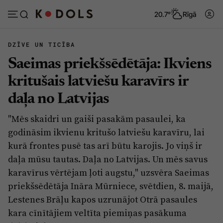
20.7°
Rīgā
DZĪVE UN TICĪBA
Saeimas priekšsēdētāja: Ikviens
Abonēt
Pieslēgties
kritušais latviešu karavīrs ir
daļa no Latvijas
Ziņas
Tēmas
"Mēs skaidri un gaiši pasakām pasaulei, ka
Politika
Viedokļi
godināsim ikvienu kritušo latviešu karavīru, lai
Pašvaldības
Dzīve un ticība
kurā frontes pusē tas arī būtu karojis. Jo viņš ir
daļa mūsu tautas. Daļa no Latvijas. Un mēs savus
Izglītība
Ekonomika
karavīrus vērtējam ļoti augstu," uzsvēra Saeimas
Veselība
Krimināli
priekšsēdētāja Ināra Mūrniece, svētdien, 8. maijā,
Ģimene
Izklaide
Lestenes Brāļu kapos uzrunājot Otrā pasaules
kara cīnītājiem veltīta piemiņas pasākuma
Vide
Sarunas