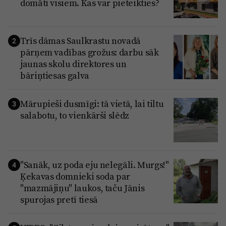
domāti visiem. Kas var pieteikties?
Trīs dāmas Saulkrastu novadā
2
pārņem vadības grožus: darbu sāk
jaunas skolu direktores un
bāriņtiesas galva
Mārupieši dusmīgi: tā vietā, lai tiltu
3
salabotu, to vienkārši slēdz
"Sanāk, uz poda eju nelegāli. Murgs!"
4
Ķekavas domnieki soda par
"mazmājiņu" laukos, taču Jānis
spurojas pretī tiesā