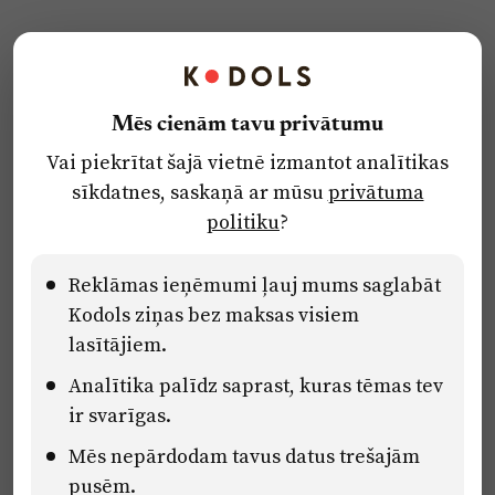
Kontakti
Reklāma
Mēs cienām tavu privātumu
Par laikrakstu
Vai piekrītat šajā vietnē izmantot analītikas
Privātuma politika
sīkdatnes, saskaņā ar mūsu
privātuma
Ētikas kodekss
politiku
?
Lietošanas noteikumi
Pārredzamības paziņojumi
Reklāmas ieņēmumi ļauj mums saglabāt
Kodols ziņas bez maksas visiem
lasītājiem.
Eiropas Savienības Atveseļošanas un noturības mehānisma plāna
Analītika palīdz saprast, kuras tēmas tev
2.2. reformu un investīciju virziena “Uzņēmumu digitālā
transformācija un inovācijas” 2.2.1.5.i. investīcijas “Mediju nozares
ir svarīgas.
uzņēmumu digitālās transformācijas veicināšana” pasākuma
“Mācības mediju nozares speciālistu digitālās kompetences un
Mēs nepārdodam tavus datus trešajām
zināšanu pilnveidošanai” projektā Latvijas Mediju nozares
pusēm.