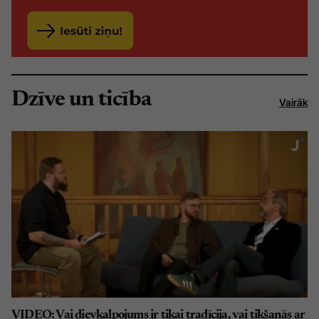
Dzīve un ticība
Vairāk
VIDEO: Vai dievkalpojums ir tikai tradīcija, vai tikšanās ar