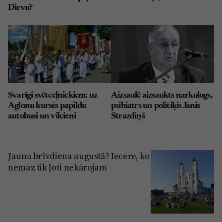
Dievu?
Svarīgi svētceļniekiem: uz
Aizsaulē aizsaukts narkologs,
Aglonu kursēs papildu
psihiatrs un politiķis Jānis
autobusi un vilcieni
Strazdiņš
Jauna brīvdiena augustā? Iecere, ko
nemaz tik ļoti nekārojam