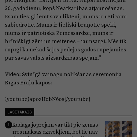
26. gadadienu, kopš Neatkarības atjaunošanas.
Esam tiesīgi lemt savu likteni, mums ir uzticami
sabiedrotie. Mums ir lieliski bruņotie spēki,
mums ir patriotiska Zemessardze, mums ir
brīnišķīgi zēni un meitenes – jaunsargi. Mēs tik
rūpīgi kā nekad šajos pēdējos gados rūpējamies
par savas valsts aizsardzības spējām."
Video: Svinīgā vainagu nolikšanas ceremonija
Rīgas Brāļu kapos:
{youtube}apozHobN6os{/youtube}
LASĪTĀKAIS
Kadagā joprojām var tikt pie zemas
1
īres maksas dzīvokļiem, bet tie nav