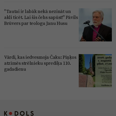
"Tautai ir labāk nekā nezināt un
akli ticēt. Lai šis čehs sapūst!" Pāvils
Brūvers par teologu Janu Husu
Vārdi, kas iedvesmoja Čaku: Piņķos
atzīmēs strēlnieku sprediķa 110.
gadadienu