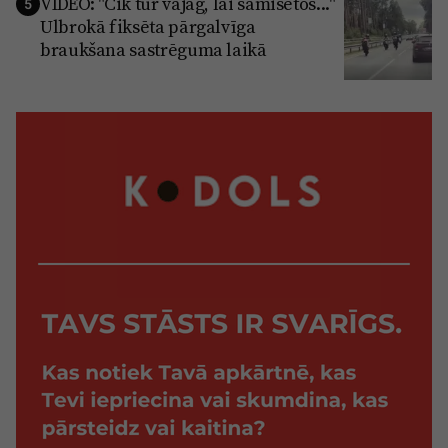
VIDEO: "Cik tur vajag, lai samisētos..."
5
Ulbrokā fiksēta pārgalvīga
braukšana sastrēguma laikā