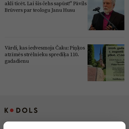
akli ticēt. Lai šis čehs sapūst!" Pāvils
Brūvers par teologu Janu Husu
Vārdi, kas iedvesmoja Čaku: Piņķos
atzīmēs strēlnieku sprediķa 110.
gadadienu