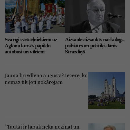
Svarīgi svētceļniekiem: uz
Aizsaulē aizsaukts narkologs,
Aglonu kursēs papildu
psihiatrs un politiķis Jānis
autobusi un vilcieni
Strazdiņš
Jauna brīvdiena augustā? Iecere, ko
nemaz tik ļoti nekārojam
"Tautai ir labāk nekā nezināt un