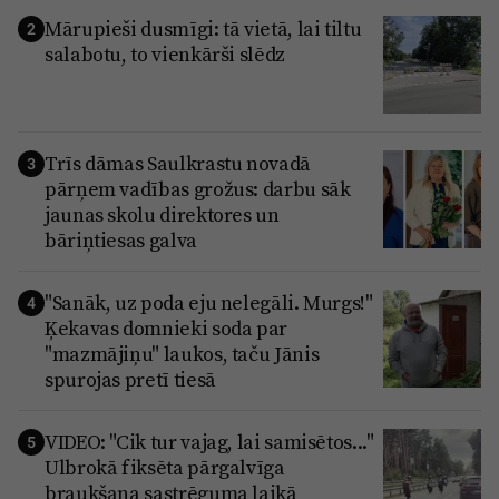
Mārupieši dusmīgi: tā vietā, lai tiltu
2
salabotu, to vienkārši slēdz
Trīs dāmas Saulkrastu novadā
3
pārņem vadības grožus: darbu sāk
jaunas skolu direktores un
bāriņtiesas galva
"Sanāk, uz poda eju nelegāli. Murgs!"
4
Ķekavas domnieki soda par
"mazmājiņu" laukos, taču Jānis
spurojas pretī tiesā
VIDEO: "Cik tur vajag, lai samisētos..."
5
Ulbrokā fiksēta pārgalvīga
braukšana sastrēguma laikā