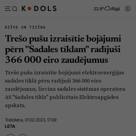
22.6°
Rīgā
DZĪVE UN TICĪBA
Trešo pušu izraisītie bojājumi
Abonēt
Pieslēgties
pērn "Sadales tīklam" radījuši
366 000 eiro zaudējumus
Ziņas
Tēmas
Trešo pušu izraisītie bojājumi elektroenerģijas
Politika
Viedokļi
sadales tīklā pērn radījuši 366 000 eiro
Pašvaldības
Dzīve un ticība
zaudējumus, liecina sadales sistēmas operatora
AS "Sadales tīkls" publicētais Elektroapgādes
Izglītība
Ekonomika
apskats.
Veselība
Krimināli
Trešdiena, 01.02.2023. 17:09
Ģimene
Izklaide
LETA
Vide
Sarunas