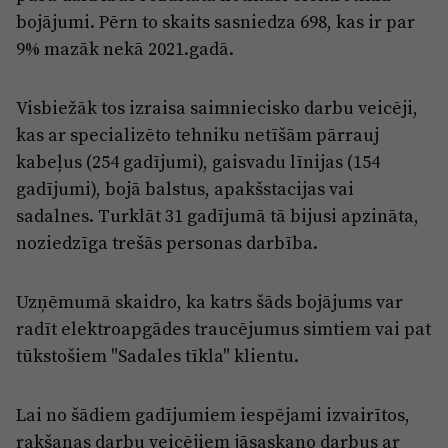
Reklāma
bojājumi. Pērn to skaits sasniedza 698, kas ir par
Jūrmala
Par laikrakstu
9% mazāk nekā 2021.gadā.
Privātuma politika
Visbiežāk tos izraisa saimniecisko darbu veicēji,
Ētikas kodekss
kas ar specializēto tehniku netīšām pārrauj
Lietošanas noteikumi
kabeļus (254 gadījumi), gaisvadu līnijas (154
gadījumi), bojā balstus, apakšstacijas vai
Pārredzamības paziņojumi
sadalnes. Turklāt 31 gadījumā tā bijusi apzināta,
Sludinājumi
noziedzīga trešās personas darbība.
Uzņēmumā skaidro, ka katrs šāds bojājums var
radīt elektroapgādes traucējumus simtiem vai pat
tūkstošiem "Sadales tīkla" klientu.
Lai no šādiem gadījumiem iespējami izvairītos,
rakšanas darbu veicējiem jāsaskaņo darbus ar