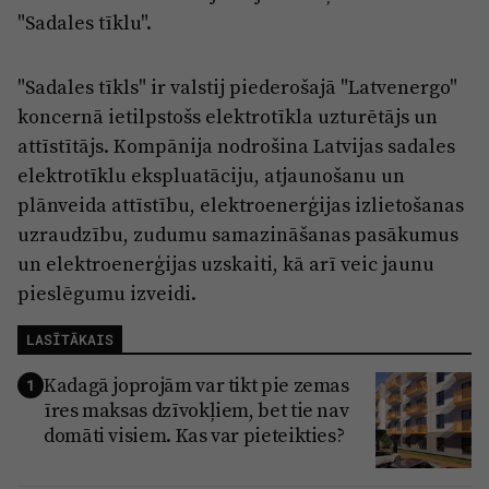
"Sadales tīklu".
"Sadales tīkls" ir valstij piederošajā "Latvenergo"
koncernā ietilpstošs elektrotīkla uzturētājs un
attīstītājs. Kompānija nodrošina Latvijas sadales
elektrotīklu ekspluatāciju, atjaunošanu un
plānveida attīstību, elektroenerģijas izlietošanas
uzraudzību, zudumu samazināšanas pasākumus
un elektroenerģijas uzskaiti, kā arī veic jaunu
pieslēgumu izveidi.
LASĪTĀKAIS
Kadagā joprojām var tikt pie zemas
1
īres maksas dzīvokļiem, bet tie nav
domāti visiem. Kas var pieteikties?