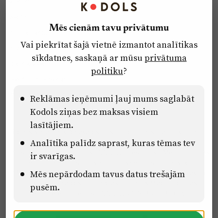
Kontakti
Reklāma
Mēs cienām tavu privātumu
Par laikrakstu
Vai piekrītat šajā vietnē izmantot analītikas
Privātuma politika
sīkdatnes, saskaņā ar mūsu
privātuma
Ētikas kodekss
politiku
?
Lietošanas noteikumi
Pārredzamības paziņojumi
Reklāmas ieņēmumi ļauj mums saglabāt
Kodols ziņas bez maksas visiem
lasītājiem.
Eiropas Savienības Atveseļošanas un noturības mehānisma plāna
Analītika palīdz saprast, kuras tēmas tev
2.2. reformu un investīciju virziena “Uzņēmumu digitālā
transformācija un inovācijas” 2.2.1.5.i. investīcijas “Mediju nozares
ir svarīgas.
uzņēmumu digitālās transformācijas veicināšana” pasākuma
Mēs nepārdodam tavus datus trešajām
“Mācības mediju nozares speciālistu digitālās kompetences un
zināšanu pilnveidošanai” projektā Latvijas Mediju nozares
pusēm.
kompetenču centrs (2.2.1.5.i.0/2/24/A/CFLA/001).