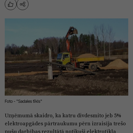
Sports
Pasākumi
Drošība
Pierīga
Projekti
Ādaži
Mediju atbalsta fonds
Ķekava
Zivju fonds
Mārupe
Zaļā nākotne
Olaine
Iedvesmai nav vecuma
Ropaži
Vide
Foto - "Sadales tīkls"
Salaspils
Kodols
Uzņēmumā skaidro, ka katru divdesmito jeb 5%
Saulkrasti
elektroapgādes pārtraukumu pērn izraisīja trešo
Kontakti
Sigulda
pušu darbības rezultātā notikuši elektrotīkla