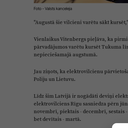
Foto - Valsts kanceleja
"Augustā šie vilcieni varētu sākt kursēt,"
Vienlaikus Vitenbergs pieļāva, ka pirmi
pārvadājumos varētu kursēt Tukuma līnijā
nepieciešamajā augstumā.
Jau ziņots, ka elektrovilcienu pārvieto
Poliju un Lietuvu.
Līdz šim Latvijā ir nogādāti deviņi elek
elektrovilciens Rīgu sasniedza pērn jūnijā,
novembrī, piektais - decembrī, sestais - 
bet devītais - martā.