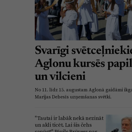
Svarīgi svētceļniek
Aglonu kursēs papi
un vilcieni
No 11. līdz 15. augustam Aglonā gaidāmi ikg
Marijas Debesīs uzņemšanas svētki.
"Tautai ir labāk nekā nezināt
un akli ticēt. Lai šis čehs
sapūst!" Pāvils Brūvers par