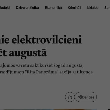
iedokļi
Dzīve un ticība
Ekonomika
Krimināli
Izklaide
Sar
ie elektrovilcieni
ēt augustā
dājumos varētu sākt kursēt šogad augustā,
as raidījumam "Rīta Panorāma" sacīja satiksmes
Dalīties