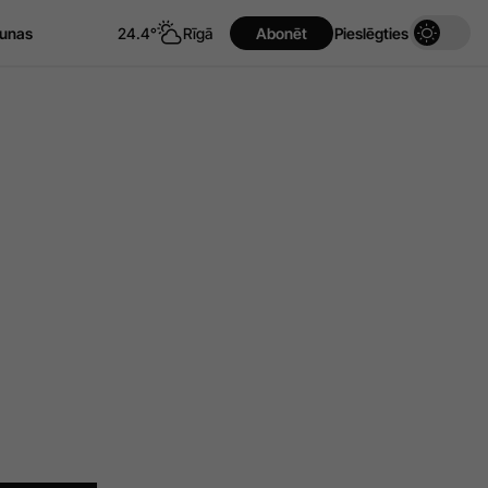
unas
24.4°
Rīgā
Abonēt
Pieslēgties