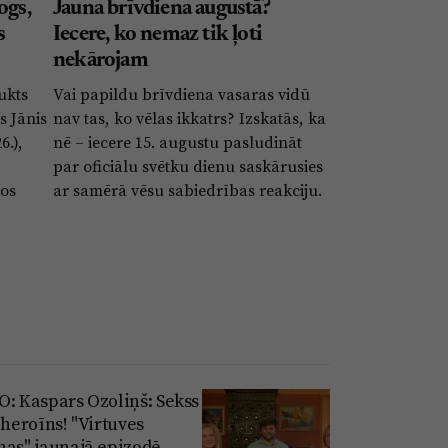
ogs,
Jauna brīvdiena augustā?
s
Iecere, ko nemaz tik ļoti
nekārojam
ukts
Vai papildu brīvdiena vasaras vidū
s Jānis
nav tas, ko vēlas ikkatrs? Izskatās, ka
6.),
nē – iecere 15. augustu pasludināt
par oficiālu svētku dienu saskārusies
jos
ar samērā vēsu sabiedrības reakciju.
O: Kaspars Ozoliņš: Sekss
 heroīns! "Virtuves
nas" jaunajā epizodē