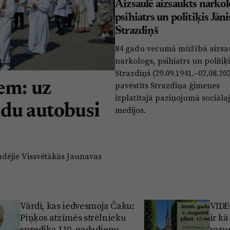
Aizsaulē aizsaukts narkol
psihiatrs un politiķis Jāni
Strazdiņš
84 gadu vecumā mūžībā aizsa
narkologs, psihiatrs un politiķi
Strazdiņš (29.09.1941.–02.08.202
iem: uz
pavēstīts Strazdiņa ģimenes
izplatītajā paziņojumā sociāla
ldu autobusi
medijos.
adējie Vissvētākās Jaunavas
Vārdi, kas iedvesmoja Čaku:
VIDE
Piņķos atzīmēs strēlnieku
ir kā
sprediķa 110. gadadienu
saru