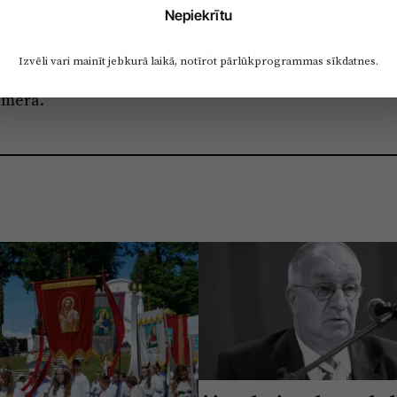
Nepiekrītu
9 miljoni eiro, tostarp 23 no pavisam 32 jauno
Izvēli vari mainīt jebkurā laikā, notīrot pārlūkprogrammas sīkdatnes.
ar Eiropas Savienības Kohēzijas fonda
pmērā.