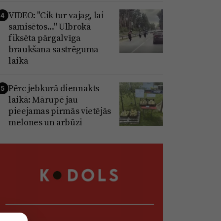
VIDEO: "Cik tur vajag, lai
4
samisētos..." Ulbrokā
fiksēta pārgalvīga
braukšana sastrēguma
laikā
Pērc jebkurā diennakts
5
laikā: Mārupē jau
pieejamas pirmās vietējās
melones un arbūzi