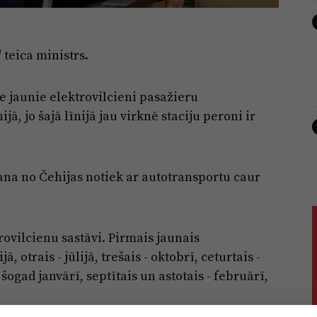
 teica ministrs.
e jaunie elektrovilcieni pasažieru
, jo šajā līnijā jau virknē staciju peroni ir
šana no Čehijas notiek ar autotransportu caur
trovilcienu sastāvi. Pirmais jaunais
 otrais - jūlijā, trešais - oktobrī, ceturtais -
šogad janvārī, septītais un astotais - februārī,