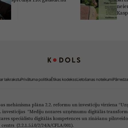
neier
Kasp
ar laikrakstu
Privātuma politika
Ētikas kodekss
Lietošanas noteikumi
Pārredz
bas mehānisma plāna 2.2. reformu un investīciju virziena “
5.i. investīcijas “Mediju nozares uzņēmumu digitālās transform
res speciālistu digitālās kompetences un zināšanu pilnveido
entrs (2.2.1.5.i.0/2/24/A/CFLA/001).