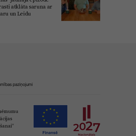
asti atklāta saruna ar
aru un Leidu
amības paziņojumi
Uzņēmumu
ācijas
šanai”