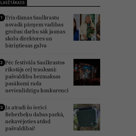
LASĪTĀKAIS
Trīs dāmas Saulkrastu
1
novadā pārņem vadības
grožus: darbu sāk jaunas
skolu direktores un
bāriņtiesas galva
Pēc festivāla Saulkrastos
2
rīkotājs ceļ trauksmi:
pašvaldību bezmaksas
pasākumi rada
nevienlīdzīgu konkurenci
Ja atradi šo ierīci
3
Beberbeķu dabas parkā,
nekavējoties atdod
pašvaldībai!