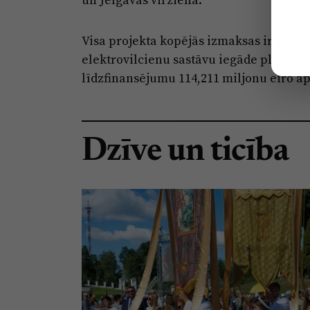
Visa projekta kopējās izmaksas ir 257,88
elektrovilcienu sastāvu iegāde plānota 
līdzfinansējumu 114,211 miljonu eiro a
Dzīve un ticība