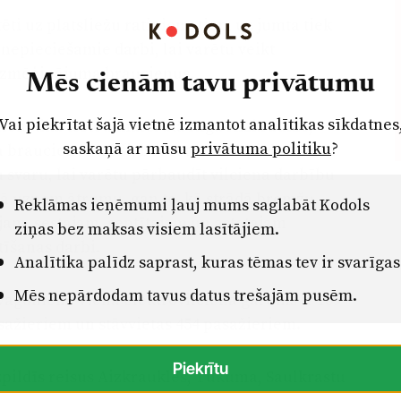
ti uz platsliežu ratiņiem, tiem uz jumta tiek
i nepieciešamie darbi, lai varētu veikt
 izmēģinājuma braucienus.
Mēs cienām tavu privātumu
Vai piekrītat šajā vietnē izmantot analītikas sīkdatnes
niem tika testēti maršrutā Rīga-Aizkraukle,
saskaņā ar mūsu
privātuma politiku
?
braucienos tukši, bet ceturtais - piekrauts ar
 svaru, lai varētu pārbaudīt vilciena darbību
 kā uzņem ātrumu, gan to, kā strādā bremžu
Reklāmas ieņēmumi ļauj mums saglabāt Kodols
am, sestajam, septītajam un astotajam
ziņas bez maksas visiem lasītājiem.
tīšanas darbi.
Analītika palīdz saprast, kuras tēmas tev ir svarīgas
Mēs nepārdodam tavus datus trešajām pusēm.
 vagoniem. Viena elektrovilciena garums ir 109
asažieriem un stāvvietas 454 pasažieriem.
Piekrītu
zpildīs reisus Aizkraukles, Tukuma, Saulkrastu