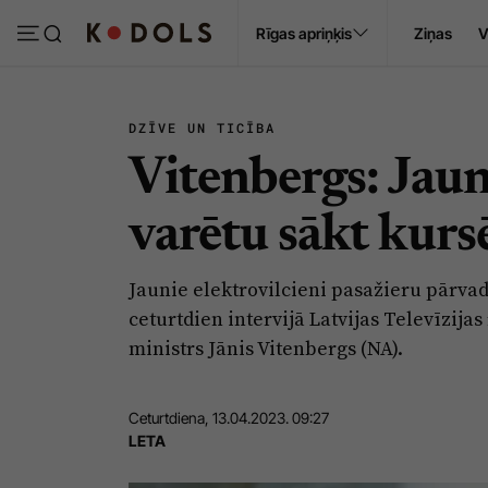
Ropaži
Rīgas apriņķis
Ziņas
V
Pasākumi
Sludinājumi
DZĪVE UN TICĪBA
Vitenbergs: Jaun
varētu sākt kurs
Jaunie elektrovilcieni pasažieru pārva
ceturtdien intervijā Latvijas Televīzij
ministrs Jānis Vitenbergs (NA).
Ceturtdiena, 13.04.2023. 09:27
LETA