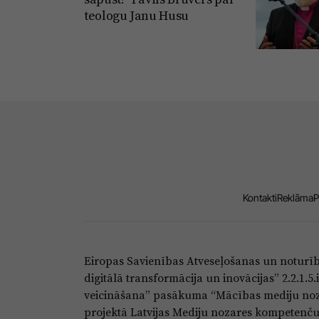
teologu Janu Husu
Kontakti
Reklāma
P
Eiropas Savienības Atveseļošanas un noturī
digitālā transformācija un inovācijas” 2.2.1.
veicināšana” pasākuma “Mācības mediju noza
projektā Latvijas Mediju nozares kompetenču c